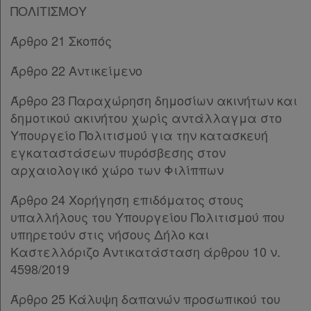
Ενεργοί
ΠΟΛΙΤΙΣΜΟΥ
συνδρομητές
Άρθρο 21 Σκοπός
Άρθρο 22 Αντικείμενο
Τα
Άρθρο 23 Παραχώρηση δημοσίων ακινήτων και
αγαπημένα
δημοτικού ακινήτου χωρίς αντάλλαγμα στο
μου
Υπουργείο Πολιτισμού για την κατασκευή
εγκαταστάσεων πυρόσβεσης στον
Οι
αρχαιολογικό χώρο των Φιλίππων
σημειώσεις
Άρθρο 24 Χορήγηση επιδόματος στους
μου
υπαλλήλους του Υπουργείου Πολιτισμού που
υπηρετούν στις νήσους Δήλο και
Ψάχνω
Καστελλόριζο Αντικατάσταση άρθρου 10 ν.
και
4598/2019
δε
Άρθρο 25 Κάλυψη δαπανών προσωπικού του
βρίσκω