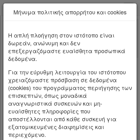
kodiko - Αρχική
Μήνυμα πολιτικής απορρήτου και cookies
Νέα υπηρεσία Kodiko Assistant.
Περισσότερα
5103
[-]
Νόμος 5103/2024
H απλή πλοήγηση στον ιστότοπο είναι
Κεφαλίδα
δωρεάν, ανώνυμη και δεν
Σώμα
[-]
Αλλαγές που επέφερε
επεξεργαζόμαστε ευαίσθητα προσωπικά
ΜΕΡΟΣ Α’
[-]
δεδομένα.
ΚΕΦΑΛΑΙΟ Α’
[-]
NOMOΣ ΥΠ’ ΑΡΙΘΜ. 5103 ΦΕΚ Α 57/19.4.2024
Άρθρο 1
Για την εύρυθμη λειτουργία του ιστότοπου
Μέτρα για τη διαφύλαξη και την ανάδειξη
Άρθρο 2
χρειαζόμαστε πρόσβαση σε δεδομένα
της άυλης πολιτιστικής κληρονομιάς, την
Άρθρο 3
(cookies) του προγράμματος περιήγησης των
προστασία και ενίσχυση του ελληνόφωνου
ΚΕΦΑΛΑΙΟ Β’
[-]
επισκεπτών, όπως μοναδικά
τραγουδιού και των ηχογραφημάτων νέων
Άρθρο 4
αναγνωριστικά συσκευών και μη-
δημιουργών ή καλλιτεχνών, καθώς και την
Άρθρο 5
ευαίσθητες πληροφορίες που
προστασία και διάχυση της ελληνικής
Άρθρο 6
αποστέλλονται από κάθε συσκευή για
γλώσσας, στο πλαίσιο της διαφύ λαξης και
ΚΕΦΑΛΑΙΟ Γ’
[-]
εξατομικευμένες διαφημίσεις και
ανάδειξης της άυλης πολιτιστικής
Άρθρο 7
[-]
περιεχόμενο.
κληρονομιάς Ρυθμίσεις για τον
Παρ.1