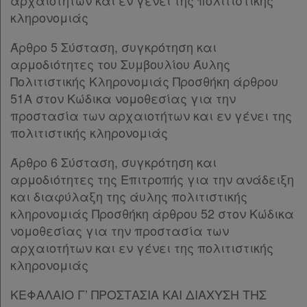
αρχαιοτήτων και εν γένει της πολιτιστικής
Άρθρο 15
κληρονομιάς
Άρθρο 16
Άρθρο 5 Σύσταση, συγκρότηση και
ΚΕΦΑΛΑΙΟ Β’
[-]
αρμοδιότητες του Συμβουλίου Άυλης
Άρθρο 17
Πολιτιστικής Κληρονομιάς Προσθήκη άρθρου
Άρθρο 18
51Α στον Κώδικα νομοθεσίας για την
Άρθρο 19
προστασία των αρχαιοτήτων και εν γένει της
Άρθρο 20
πολιτιστικής κληρονομιάς
ΜΕΡΟΣ Γ’
[-]
Άρθρο 21
Άρθρο 6 Σύσταση, συγκρότηση και
Άρθρο 22
αρμοδιότητες της Επιτροπής για την ανάδειξη
Άρθρο 23
[-]
και διαφύλαξη της άυλης πολιτιστικής
Παρ.1
κληρονομιάς Προσθήκη άρθρου 52 στον Κώδικα
Παρ.2
νομοθεσίας για την προστασία των
Παρ.3
αρχαιοτήτων και εν γένει της πολιτιστικής
Άρθρο 24
κληρονομιάς
Άρθρο 25
[-]
Παρ.1
ΚΕΦΑΛΑΙΟ Γ’ ΠΡΟΣΤΑΣΙΑ ΚΑΙ ΔΙΑΧΥΣΗ ΤΗΣ
Παρ.2