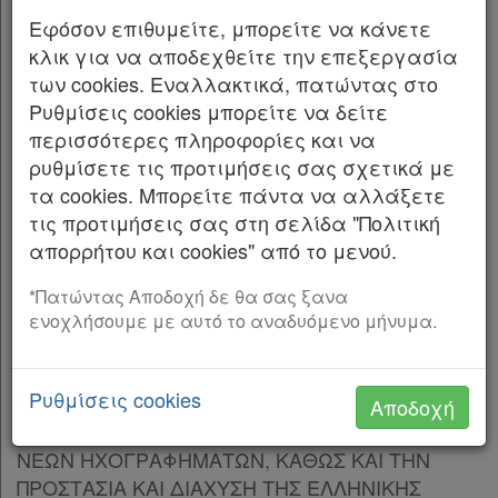
εκσυγχρονισμό της εμπορικής πολιτικής του
Παρ.2
Εφόσον επιθυμείτε, μπορείτε να κάνετε
Οργανισμού Διαχείρι σης και Ανάπτυξης
Παρ.3
κλικ για να αποδεχθείτε την επεξεργασία
Πολιτιστικών Πόρων και λοιπές διατάξεις των
Παρ.4
των cookies. Εναλλακτικά, πατώντας στο
Υπουργείων Πολιτισμού και Παιδείας,
Παρ.5
Ρυθμίσεις cookies μπορείτε να δείτε
Θρησκευμάτων και Αθλητισμού.
Παρ.6
περισσότερες πληροφορίες και να
Παρ.7
ρυθμίσετε τις προτιμήσεις σας σχετικά με
Η ΠΡΟΕΔΡΟΣ
Παρ.8
τα cookies. Μπορείτε πάντα να αλλάξετε
Παρ.9
τις προτιμήσεις σας στη σελίδα "Πολιτική
ΤΗΣ ΕΛΛΗΝΙΚΗΣ ΔΗΜΟΚΡΑΤΙΑΣ
Παρ.10
απορρήτου και cookies" από το μενού.
Άρθρο 8
[-]
Εκδίδομε τον ακόλουθο νόμο που ψήφισε η
Παρ.1
*Πατώντας Αποδοχή δε θα σας ξανα
Βουλή: ΠΙΝΑΚΑΣ ΠΕΡΙΕΧΟΜΕΝΩΝ
ενοχλήσουμε με αυτό το αναδυόμενο μήνυμα.
Παρ.2
ΜΕΡΟΣ Α’ ΜΕΤΡΑ ΓΙΑ ΤΗ ΔΙΑΦΥΛΑΞΗ ΚΑΙ ΤΗΝ
Παρ.3
ΑΝΑΔΕΙΞΗ ΤΗΣ ΆΥΛΗΣ ΠΟΛΙΤΙΣΤΙΚΗΣ
Άρθρο 9
[-]
Ρυθμίσεις cookies
ΚΛΗΡΟΝΟΜΙΑΣ, ΤΗΝ ΠΡΟΣΤΑΣΙΑ ΚΑΙ ΕΝΙΣΧΥΣΗ
Αποδοχή
Παρ.1
ΤΟΥ ΕΛΛΗΝΟΦΩΝΟΥ ΤΡΑΓΟΥΔΙΟΥ ΚΑΙ ΤΩΝ
Παρ.2
ΝΕΩΝ ΗΧΟΓΡΑΦΗΜΑΤΩΝ, ΚΑΘΩΣ ΚΑΙ ΤΗΝ
Άρθρο 10
[-]
ΠΡΟΣΤΑΣΙΑ ΚΑΙ ΔΙΑΧΥΣΗ ΤΗΣ ΕΛΛΗΝΙΚΗΣ
Παρ.1