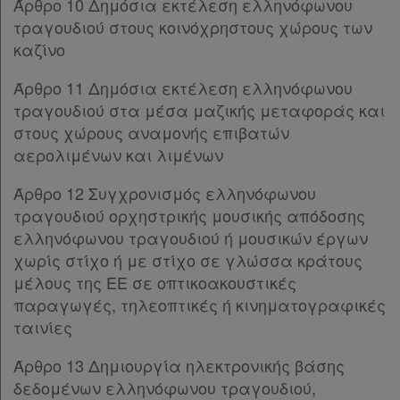
Άρθρο 33
[-]
Άρθρο 10 Δημόσια εκτέλεση ελληνόφωνου
Παρ.1
τραγουδιού στους κοινόχρηστους χώρους των
Παρ.2
καζίνο
Παρ.3
Άρθρο 11 Δημόσια εκτέλεση ελληνόφωνου
Παρ.4
τραγουδιού στα μέσα μαζικής μεταφοράς και
Παρ.5
στους χώρους αναμονής επιβατών
Άρθρο 34
αερολιμένων και λιμένων
ΜΕΡΟΣ ΣΤ’
[-]
Άρθρο 35
[-]
Άρθρο 12 Συγχρονισμός ελληνόφωνου
Παρ.1
τραγουδιού ορχηστρικής μουσικής απόδοσης
Παρ.2
ελληνόφωνου τραγουδιού ή μουσικών έργων
Παρ.3
χωρίς στίχο ή με στίχο σε γλώσσα κράτους
ΜΕΡΟΣ Ζ’
[-]
μέλους της ΕΕ σε οπτικοακουστικές
Άρθρο 36
παραγωγές, τηλεοπτικές ή κινηματογραφικές
ΜΕΡΟΣ Η’
[-]
ταινίες
Άρθρο 37
[-]
Παρ.1
Άρθρο 13 Δημιουργία ηλεκτρονικής βάσης
Παρ.2
δεδομένων ελληνόφωνου τραγουδιού,