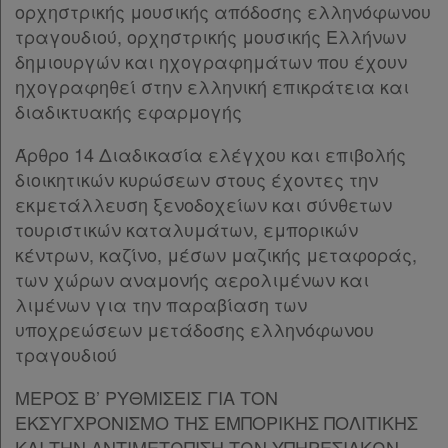
Χρήσιμα
ΠΑΡΑΤΗΜΑ
ορχηστρικής μουσικής απόδοσης ελληνόφωνου
Υπογραφές
τραγουδιού, ορχηστρικής μουσικής Ελλήνων
δημιουργών και ηχογραφημάτων που έχουν
Assistant
ηχογραφηθεί στην ελληνική επικράτεια και
διαδικτυακής εφαρμογής
Νομολογία
Άρθρο 14 Διαδικασία ελέγχου και επιβολής
Kodiko
διοικητικών κυρώσεων στους έχοντες την
Forum
εκμετάλλευση ξενοδοχείων και σύνθετων
τουριστικών καταλυμάτων, εμπορικών
Αναζήτηση
κέντρων, καζίνο, μέσων μαζικής μεταφοράς,
Κ.Α.Δ.
των χώρων αναμονής αερολιμένων και
λιμένων για την παραβίαση των
Διακρατικές
υποχρεώσεων μετάδοσης ελληνόφωνου
τραγουδιού
Συμφωνίες
Ελλάδας
ΜΕΡΟΣ Β’ ΡΥΘΜΙΣΕΙΣ ΓΙΑ ΤΟΝ
ΕΚΣΥΓΧΡΟΝΙΣΜΟ ΤΗΣ ΕΜΠΟΡΙΚΗΣ ΠΟΛΙΤΙΚΗΣ
ΚΑΙ ΤΗΝ ΑΝΤΙΜΕΤΩΠΙΣΗ ΤΩΝ ΥΠΗΡΕΣΙΑΚΩΝ