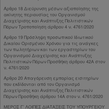
Απόκτηση
Άρθρο 18 Διεύρυνση μέσων αξιοποίησης της
ακίνητης περιουσίας του Οργανισμού
Συνδρομής
Διαχείρισης και Ανάπτυξης Πολιτιστικών
Πόρων Τροποποίηση άρθρου 4 ν. 4761/2020
Ατομική
Άρθρο 19 Πρόσληψη προσωπικού Ιδιωτικού
συνδρομή
Δικαίου Ορισμένου Χρόνου για τις ανάγκες
των πωλητήριων και των εργαστηρίων του
Ομαδικά
Οργανισμού Διαχείρισης και Ανάπτυξης
πακέτα
Πολιτιστικών Πόρων Προσθήκη άρθρου 42Α στον
ν. 4761/2020
Παροχές
Άρθρο 20 Απαγόρευση εμπορίας εισιτηρίων
σε
που εκδίδονται από τον Οργανισμό
συνδρομητές
Διαχείρισης και Ανάπτυξης Πολιτιστικών
Πόρων Προσθήκη άρθρου 14Α στον ν. 4761/2020
ΜΕΡΟΣ Γ’ ΛΟΙΠΕΣ ΔΙΑΤΑΞΕΙΣ ΤΟΥ ΥΠΟΥΡΓΕΙΟΥ