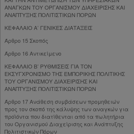
ΑΝΑΓΚΩΝ ΤΟΥ ΟΡΓΑΝΙΣΜΟΥ ΔΙΑΧΕΙΡΙΣΗΣ ΚΑΙ
Πληροφορίες
ΑΝΑΠΤΥΞΗΣ ΠΟΛΙΤΙΣΤΙΚΩΝ ΠΟΡΩΝ
ΚΕΦΑΛΑΙΟ Α’ ΓΕΝΙΚΕΣ ΔΙΑΤΑΞΕΙΣ
Εταιρεία
Άρθρο 15 Σκοπός
Επικοινωνία
Άρθρο 16 Αντικείμενο
Όροι
ΚΕΦΑΛΑΙΟ Β’ ΡΥΘΜΙΣΕΙΣ ΓΙΑ ΤΟΝ
χρήσης
ΕΚΣΥΓΧΡΟΝΙΣΜΟ ΤΗΣ ΕΜΠΟΡΙΚΗΣ ΠΟΛΙΤΙΚΗΣ
ΤΟΥ ΟΡΓΑΝΙΣΜΟΥ ΔΙΑΧΕΙΡΙΣΗΣ ΚΑΙ
Πολιτική
ΑΝΑΠΤΥΞΗΣ ΠΟΛΙΤΙΣΤΙΚΩΝ ΠΟΡΩΝ
απορρήτου
Άρθρο 17 Ανάθεση συμβάσεων προμηθειών
και
προς τον σκοπό της κάλυψης των αναγκών για
cookies
προϊόντα που διατίθενται από τα πωλητήρια
του Οργανισμού Διαχείρισης και Ανάπτυξης
Πολιτιστικών Πόρων