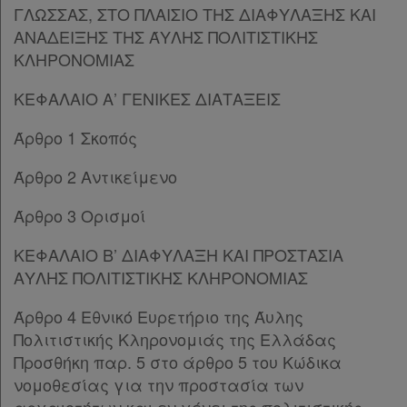
ΓΛΩΣΣΑΣ, ΣΤΟ ΠΛΑΙΣΙΟ ΤΗΣ ΔΙΑΦΥΛΑΞΗΣ ΚΑΙ
Παρ.2
ΑΝΑΔΕΙΞΗΣ ΤΗΣ ΆΥΛΗΣ ΠΟΛΙΤΙΣΤΙΚΗΣ
Άρθρο 11
[-]
ΚΛΗΡΟΝΟΜΙΑΣ
Παρ.1
Παρ.2
ΚΕΦΑΛΑΙΟ Α’ ΓΕΝΙΚΕΣ ΔΙΑΤΑΞΕΙΣ
Παρ.3
Άρθρο 12
Άρθρο 1 Σκοπός
Άρθρο 13
[-]
Άρθρο 2 Αντικείμενο
Παρ.1
Παρ.2
Άρθρο 3 Ορισμοί
Άρθρο 14
[-]
Παρ.1
ΚΕΦΑΛΑΙΟ Β’ ΔΙΑΦΥΛΑΞΗ ΚΑΙ ΠΡΟΣΤΑΣΙΑ
Παρ.2
ΑΥΛΗΣ ΠΟΛΙΤΙΣΤΙΚΗΣ ΚΛΗΡΟΝΟΜΙΑΣ
Παρ.3
Παρ.4
Άρθρο 4 Εθνικό Ευρετήριο της Άυλης
Παρ.5
Πολιτιστικής Κληρονομιάς της Ελλάδας
Παρ.6
Προσθήκη παρ. 5 στο άρθρο 5 του Κώδικα
ΜΕΡΟΣ Β’
[-]
νομοθεσίας για την προστασία των
ΚΕΦΑΛΑΙΟ Α’
[-]