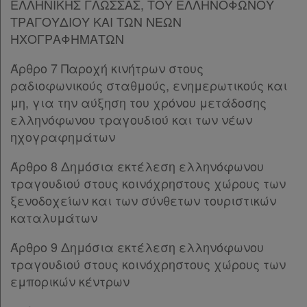
ΕΛΛΗΝΙΚΗΣ ΓΛΩΣΣΑΣ, ΤΟΥ ΕΛΛΗΝΟΦΩΝΟΥ
Άρθρο 26
ΤΡΑΓΟΥΔΙΟΥ ΚΑΙ ΤΩΝ ΝΕΩΝ
Άρθρο 27
[-]
ΗΧΟΓΡΑΦΗΜΑΤΩΝ
Παρ.1
Παρ.2
Άρθρο 7 Παροχή κινήτρων στους
Παρ.3
ραδιοφωνικούς σταθμούς, ενημερωτικούς και
Άρθρο 28
[-]
μη, για την αύξηση του χρόνου μετάδοσης
Παρ.1
ελληνόφωνου τραγουδιού και των νέων
Παρ.2
ηχογραφημάτων
Παρ.3
Άρθρο 8 Δημόσια εκτέλεση ελληνόφωνου
Άρθρο 29
[-]
τραγουδιού στους κοινόχρηστους χώρους των
Παρ.1
ξενοδοχείων και των σύνθετων τουριστικών
Παρ.2
καταλυμάτων
ΜΕΡΟΣ Δ’
[-]
Άρθρο 30
Άρθρο 9 Δημόσια εκτέλεση ελληνόφωνου
Άρθρο 31
τραγουδιού στους κοινόχρηστους χώρους των
Άρθρο 32
εμπορικών κέντρων
ΜΕΡΟΣ Ε’
[-]