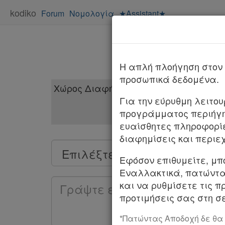
kodiko
Forum
Νομολογία
★Assistant★
H απλή πλοήγηση στον 
προσωπικά δεδομένα.
Για την εύρυθμη λειτο
προγράμματος περιήγη
ευαίσθητες πληροφορί
διαφημίσεις και περιε
Χρήσιμα
Εφόσον επιθυμείτε, μπ
Εναλλακτικά, πατώντας
Assistant
και να ρυθμίσετε τις π
προτιμήσεις σας στη σε
Νομολογία
*Πατώντας Αποδοχή δε θα