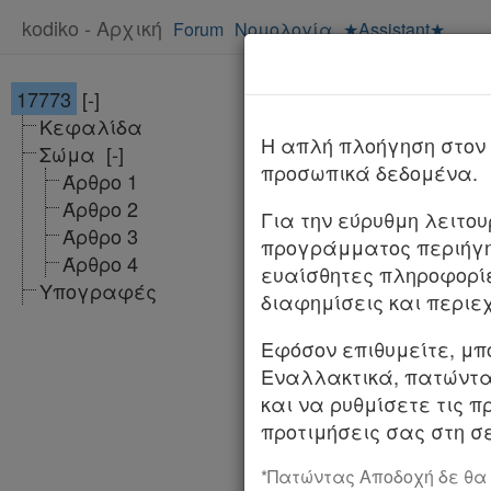
kodiko - Αρχική
Forum
Νομολογία
★Assistant★
17773
[-]
Υπ. Απόφαση
Κεφαλίδα
H απλή πλοήγηση στον 
Σώμα
[-]
προσωπικά δεδομένα.
Άρθρο 1
Αριθμ. 17773
Άρθρο 2
Για την εύρυθμη λειτο
Τροποποίηση της 
Άρθρο 3
προγράμματος περιήγη
Επενδύσεων «Γενι
Άρθρο 4
ευαίσθητες πληροφορί
4654).
Υπογραφές
διαφημίσεις και περιε
Ο ΥΠΟΥΡΓΟΣ
Εφόσον επιθυμείτε, μπ
Εναλλακτικά, πατώντας
ΑΝΑΠΤΥΞΗΣ ΚΑΙ
και να ρυθμίσετε τις π
Έχοντας υπόψη: 1
προτιμήσεις σας στη σε
διαφάνεια της Κ
*Πατώντας Αποδοχή δε θα
διοίκησης» (Α’ 133