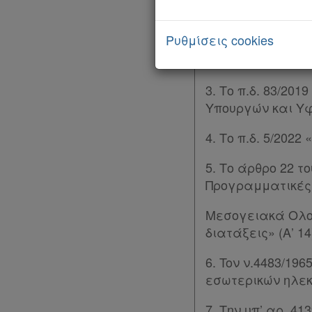
2. Το π.δ. 81/2
Ρυθμίσεις cookies
και καθορισμός 
μεταξύ Υπουργείω
3. Το π.δ. 83/20
Υπουργών και Υφ
4. Το π.δ. 5/202
5. Το άρθρο 22 τ
Προγραμματικές
Μεσογειακά Ολοκ
διατάξεις» (Α’ 14
Χρήσιμα
6. Toν ν.4483/1
εσωτερικών ηλεκ
Assistant
7. Την υπ’ αρ. 4