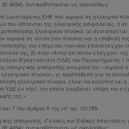
(Β’ 4654), αντικαθίστανται ως ακολούθως:
 επί υφιστάμενης ΕΗΕ που αφορά σε ηλεκτρικό πίν
ών που άπτονται της ηλεκτρικής ασφάλειας, ή σε
τροποποίησης ηλεκτρικού πίνακα: α) συντάσσεται 
ου αφορά σε αυτόν (τον πίνακα) και η υποβολή τη
τοποίησης του επόμενου τακτικού επανελέγχου τ
ύνολό της, β) στην «Αιτία έκτακτου ελέγχου» τη
λόγου Εγκαταστάτη (ΥΔΕ) του Παραρτήματος Ι τ
ς υπουργικής απόφασης αναφέρεται: «αφορά σ
ηλεκτρικού πίνακα», γ) προϋπόθεση για τη σύντα
οίηση ηλεκτρικού πίνακα, είναι να καλύπτεται η 
 ΥΔΕ εν ισχύ, την οποία λαμβάνει υπόψη του ο έ
φής της.»
 και 7 του άρθρου 6 της υπ’ αρ. 101195/
γικής απόφασης «Γενικές και Ειδικές Απαιτήσεις 
(Β’ 4654), αντικαθίστανται ως ακολούθως: