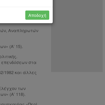
ργηση Υπουργείων
αρμοδιοτήτων
Αποδοχή
υργών, Αναπληρωτών
ν» (Α’ 15).
λιτικής.
η επενδύσεων στα
2/1982 και άλλες
 Ελέγχου των
ν» (Α’ 118).
Βιομηχανίας «Περί