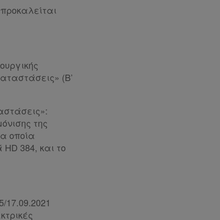
 προκαλείται
πουργικής
καταστάσεις» (Β’
αστάσεις»:
όνισης της
τα οποία
 HD 384, και το
5/17.09.2021
εκτρικές