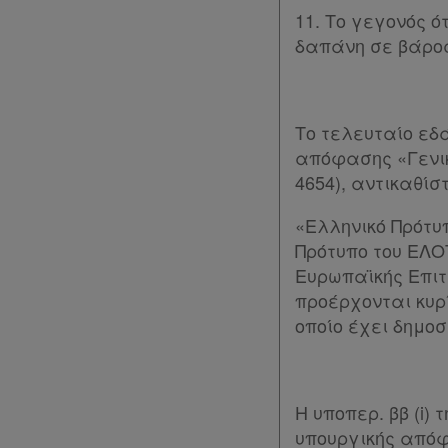
11. Το γεγονός 
Όροι
δαπάνη σε βάρος
χρήσης
Πολιτική
Το τελευταίο εδά
απορρήτου
απόφασης «Γενικ
4654), αντικαθί
και
cookies
«Ελληνικό Πρότυ
Πρότυπο του ΕΛΟ
Απόκτηση
Ευρωπαϊκής Επιτ
Συνδρομής
προέρχονται κυρί
οποίο έχει δημοσ
Ατομική
συνδρομή
Η υποπερ. ββ (i) 
υπουργικής απόφα
Ομαδικά