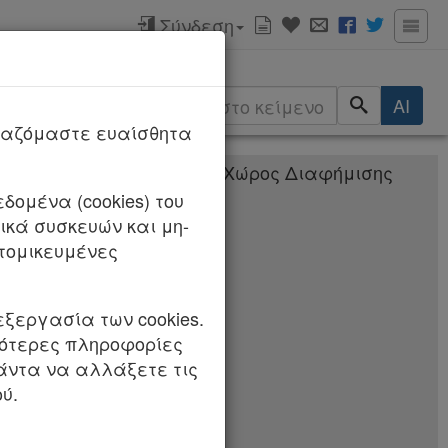
Σύνδεση
ερισσότερα
AI
ργαζόμαστε ευαίσθητα
δομένα (cookies) του
ύ Ανάπτυξης και
κά συσκευών και μη-
Εγκαταστάσεις» (Β’
τομικευμένες
εξεργασία των cookies.
σότερες πληροφορίες
πάντα να αλλάξετε τις
λειτουργία και
ύ.
τρικής δημόσιας