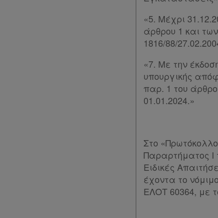
μου
«5. Μέχρι 31.12.
Ψάχνω
άρθρου 1 και των
1816/88/27.02.2004
και
δε
«7. Με την έκδο
υπουργικής απόφα
βρίσκω
παρ. 1 του άρθρο
01.01.2024.»
Στο «Πρωτόκολλο
Παραρτήματος Ι τ
Ειδικές Απαιτήσε
έχοντα το νόμιμ
ΕΛΟΤ 60364, με τ