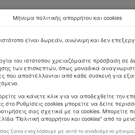
Μήνυμα πολιτικής απορρήτου και cookies
Νέα υπηρεσία Kodiko Assistant.
Π
 17773/2023
ιστότοπο είναι δωρεάν, ανώνυμη και δεν επεξε
υργία του ιστότοπου χρειαζόμαστε πρόσβαση σε δε
υπ’ αρ. 101195/ 17.09.2021 απόφασης του Υπουργο
σης των επισκεπτών, όπως μοναδικά αναγνωριστι
κές και Ειδικές Απαιτήσεις για τις Ηλεκτρικές 
ες που αποστέλλονται από κάθε συσκευή για εξα
χόμενο.
ορείτε να κάνετε κλικ για να αποδεχθείτε την επ
 στο Ρυθμίσεις cookies μπορείτε να δείτε περισ
 ΕΠΕΝΔΥΣΕΩΝ
ροτιμήσεις σας σχετικά με τα cookies. Μπορείτε 
. Τον ν. 4622/2019 «Επιτελικό Κράτος: οργάνωση, 
λίδα "Πολιτική απορρήτου και cookies" από το μενο
υβέρνησης, των κυβερνητικών οργάνων και της κεν
 σας ξανα ενοχλήσουμε με αυτό το αναδυόμενο μήνυμα.
).