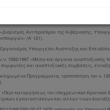
019 «Σύσταση, συγχώνευση, μετονομασία και κατά
των αρμοδιοτήτων τους Μεταφορά υπηρεσιών και 
ν» (Α’ 119).
19 «Διορισμός Αντιπροέδρου της Κυβέρνησης, Υπο
υπουργών» (Α’ 121).
2 «Οργανισμός Υπουργείου Ανάπτυξης και Επενδύσεω
ου ν. 1682/1987 «Μέσα και όργανα αναπτυξιακής πο
 συμφωνίες και αναπτυξιακές συμβάσεις, ένταξ
ληρωμένα Προγράμματα, τροποποίηση του ν. 126
).
965 «Περί καταργήσεως του υποχρεωτικού Κρατικού
τρικών εγκαταστάσεων και άλλων τινών διατάξεω
1392/13189/3281/20.07.1976 απόφαση του Υπουργού 