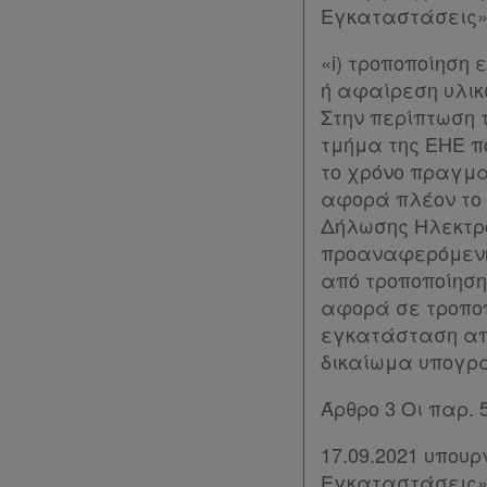
Εγκαταστάσεις» 
πακέτα
«i) τροποποίηση
Παροχές
ή αφαίρεση υλικ
Στην περίπτωση 
σε
τμήμα της ΕΗΕ π
συνδρομητές
το χρόνο πραγμα
Ενεργοί
αφορά πλέον το σ
Δήλωσης Ηλεκτρο
συνδρομητές
προαναφερόμενη
από τροποποίηση 
αφορά σε τροποπ
Τα
εγκατάσταση από
αγαπημένα
δικαίωμα υπογρα
μου
Άρθρο 3 Οι παρ. 5
Οι
17.09.2021 υπουρ
σημειώσεις
Εγκαταστάσεις» 