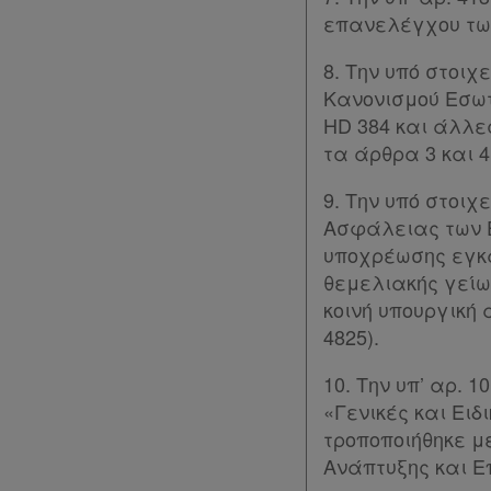
Νομολογία
επανελέγχου των
Kodiko
8. Την υπό στοιχ
Κανονισμού Εσωτ
Forum
HD 384 και άλλες
τα άρθρα 3 και 4
Αναζήτηση
Κ.Α.Δ.
9. Την υπό στοιχ
Ασφάλειας των Ε
Διακρατικές
υποχρέωσης εγκ
Συμφωνίες
θεμελιακής γείωσ
κοινή υπουργική
Ελλάδας
4825).
Πληροφορίες
10. Την υπ’ αρ.
«Γενικές και Ειδ
Εταιρεία
τροποποιήθηκε με
Ανάπτυξης και Ε
Επικοινωνία