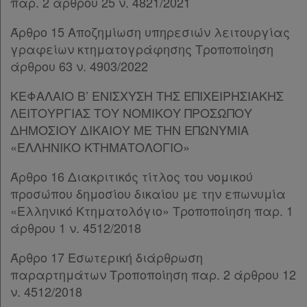
παρ. 2 άρθρου 25 ν. 4821/2021
Assistant
Άρθρο 15 Αποζημίωση υπηρεσιών λειτουργίας
Νομολογία
γραφείων κτηματογράφησης Tροποποίηση
άρθρου 63 ν. 4903/2022
Kodiko
Forum
ΚΕΦΑΛΑΙΟ Β’ ΕΝΙΣΧΥΣΗ ΤΗΣ ΕΠΙΧΕΙΡΗΣΙΑΚΗΣ
ΛΕΙΤΟΥΡΓΙΑΣ ΤΟΥ ΝΟΜΙΚΟΥ ΠΡΟΣΩΠΟΥ
Αναζήτηση
ΔΗΜΟΣΙΟΥ ΔΙΚΑΙΟΥ ΜΕ ΤΗΝ ΕΠΩΝΥΜΙΑ
Κ.Α.Δ.
«ΕΛΛΗΝΙΚΟ ΚΤΗΜΑΤΟΛΟΓΙΟ»
Άρθρο 16 Διακριτικός τίτλος του νομικού
Διακρατικές
προσώπου δημοσίου δικαίου με την επωνυμία
Συμφωνίες
«Ελληνικό Κτηματολόγιο» Τροποποίηση παρ. 1
Ελλάδας
άρθρου 1 ν. 4512/2018
Άρθρο 17 Εσωτερική διάρθρωση
παραρτημάτων Τροποποίηση παρ. 2 άρθρου 12
Πληροφορίες
ν. 4512/2018