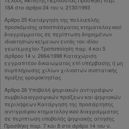
Τέλους Ακίνητης Περιουσίας Προσθήκη παρ.
18Α στο άρθρο 24 του ν. 2130/1993
Τα
Άρθρο 25 Κατάργηση της πολλαπλής
αγαπημένα
προσκόμισης αποσπάσματος κτηματολογικού
μου
διαγράμματος σε περίπτωση διηρημένων
ιδιοκτησιών κείμενων εντός του ιδίου
Οι
γεωτεμαχίου Τροποποίηση παρ. 4 και 5
άρθρου 14 ν. 2664/1998 Καταχώριση
σημειώσεις
εγγραπτέου δικαιώματος επί υπέρβασης ή μη
μου
συμπλήρωσης χιλίων χιλιοστών συστατικής
πράξης οροφοκτησίας
Ψάχνω
και
Άρθρο 26 Υποβολή ψηφιακών αντιγράφων
συμβολαιογραφικών πράξεων και ψηφιακών
δε
περιλήψεων Κατάργηση της προσάρτησης
βρίσκω
αντιγράφου κτηματολογικού διαγράμματος
σε περίπτωση υποβολής ψηφιακής αίτησης
Προσθήκη παρ. 7 και 8 στο άρθρο 14 του ν.