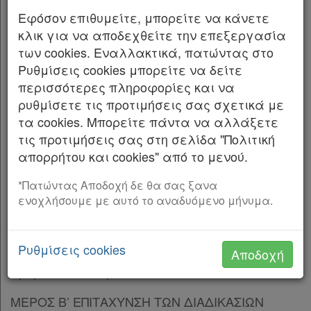
μεταβίβασης ακινή των Ρυθμίσεις
Παρ.3
Εφόσον επιθυμείτε, μπορείτε να κάνετε
αρμοδιότητας Υπουργείου Ψη φιακής
Άρθρο 6
κλικ για να αποδεχθείτε την επεξεργασία
Διακυβέρνησης.
Άρθρο 7
[-]
των cookies. Εναλλακτικά, πατώντας στο
Παρ.1
Ρυθμίσεις cookies μπορείτε να δείτε
Η ΠΡΟΕΔΡΟΣ
Παρ.2
περισσότερες πληροφορίες και να
Παρ.3
ρυθμίσετε τις προτιμήσεις σας σχετικά με
ΤΗΣ ΕΛΛΗΝΙΚΗΣ ΔΗΜΟΚΡΑΤΙΑΣ
Παρ.4
τα cookies. Μπορείτε πάντα να αλλάξετε
Άρθρο 8
Εκδίδομε τον ακόλουθο νόμο που ψήφισε η
τις προτιμήσεις σας στη σελίδα "Πολιτική
Άρθρο 9
Βουλή:
απορρήτου και cookies" από το μενού.
Άρθρο 10
ΠΙΝΑΚΑΣ ΠΕΡΙΕΧΟΜΕΝΩΝ
Άρθρο 11
*Πατώντας Αποδοχή δε θα σας ξανα
ενοχλήσουμε με αυτό το αναδυόμενο μήνυμα.
Άρθρο 12
[-]
ΜΕΡΟΣ Α’ ΣΚΟΠΟΣ ΑΝΤΙΚΕΙΜΕΝΟ
Παρ.1
Παρ.1α
Άρθρο 1 Σκοπός
Ρυθμίσεις cookies
Αποδοχή
Παρ.1Β
Άρθρο 2 Αντικείμενο
Παρ.2
Παρ.3
ΜΕΡΟΣ Β’ ΕΠΙΤΑΧΥΝΣΗ ΤΩΝ ΔΙΑΔΙΚΑΣΙΩΝ
Παρ.4