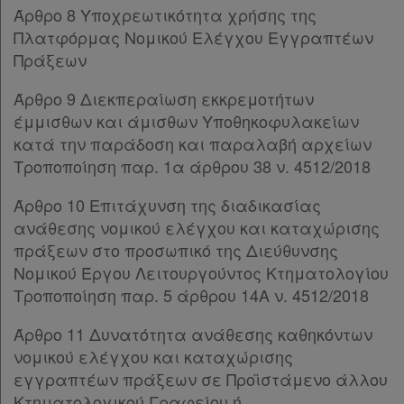
Άρθρο 8 Υποχρεωτικότητα χρήσης της
Άρθρο 30
[-]
Πλατφόρμας Νομικού Ελέγχου Εγγραπτέων
Παρ.1
Πράξεων
Παρ.2
Παρ.3
Άρθρο 9 Διεκπεραίωση εκκρεμοτήτων
ΜΕΡΟΣ Ε’
[-]
έμμισθων και άμισθων Υποθηκοφυλακείων
Άρθρο 31
[-]
κατά την παράδοση και παραλαβή αρχείων
Παρ.1
Τροποποίηση παρ. 1α άρθρου 38 ν. 4512/2018
Παρ.2
Παρ.3
Άρθρο 10 Επιτάχυνση της διαδικασίας
Άρθρο 32
ανάθεσης νομικού ελέγχου και καταχώρισης
Άρθρο 33
[-]
πράξεων στο προσωπικό της Διεύθυνσης
Παρ.1
Νομικού Έργου Λειτουργούντος Κτηματολογίου
Παρ.2
Τροποποίηση παρ. 5 άρθρου 14Α ν. 4512/2018
ΜΕΡΟΣ ΣΤ’
[-]
Άρθρο 11 Δυνατότητα ανάθεσης καθηκόντων
Άρθρο 34
νομικού ελέγχου και καταχώρισης
ΜΕΡΟΣ Ζ΄
[-]
εγγραπτέων πράξεων σε Προϊστάμενο άλλου
Άρθρο 35
Κτηματολογικού Γραφείου ή