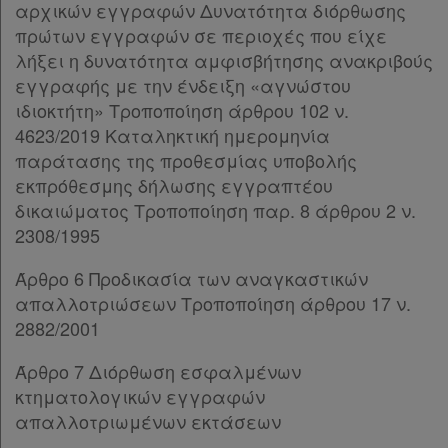
αρχικών εγγραφών Δυνατότητα διόρθωσης
Άρθρο 23
πρώτων εγγραφών σε περιοχές που είχε
ΜΕΡΟΣ Γ’
[-]
λήξει η δυνατότητα αμφισβήτησης ανακριβούς
Άρθρο 24
εγγραφής με την ένδειξη «αγνώστου
Άρθρο 25
[-]
ιδιοκτήτη» Τροποποίηση άρθρου 102 ν.
Παρ.1
4623/2019 Καταληκτική ημερομηνία
Παρ.2
παράτασης της προθεσμίας υποβολής
Άρθρο 26
[-]
εκπρόθεσμης δήλωσης εγγραπτέου
Παρ.1
δικαιώματος Τροποποίηση παρ. 8 άρθρου 2 ν.
Παρ.2
2308/1995
Παρ.3
ΜΕΡΟΣ Δ’
[-]
Άρθρο 6 Προδικασία των αναγκαστικών
Άρθρο 27
[-]
απαλλοτριώσεων Τροποποίηση άρθρου 17 ν.
Παρ.1
2882/2001
Παρ.2
Άρθρο 7 Διόρθωση εσφαλμένων
Παρ.3
κτηματολογικών εγγραφών
Παρ.4
απαλλοτριωμένων εκτάσεων
Άρθρο 28
Άρθρο 29