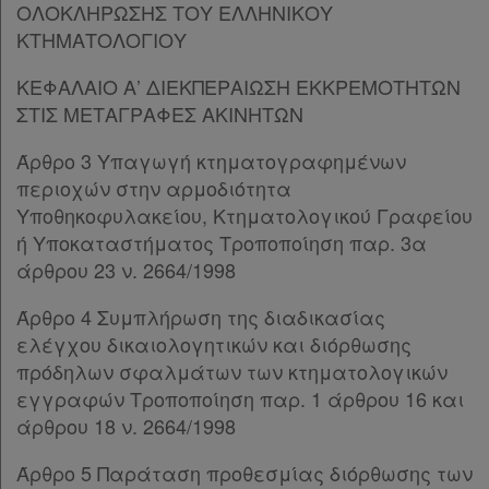
ΟΛΟΚΛΗΡΩΣΗΣ ΤΟΥ ΕΛΛΗΝΙΚΟΥ
Άρθρο 13
ΚΤΗΜΑΤΟΛΟΓΙΟΥ
Άρθρο 14
Άρθρο 15
ΚΕΦΑΛΑΙΟ Α’ ΔΙΕΚΠΕΡΑΙΩΣΗ ΕΚΚΡΕΜΟΤΗΤΩΝ
ΚΕΦΑΛΑΙΟ Β’
[-]
ΣΤΙΣ ΜΕΤΑΓΡΑΦΕΣ ΑΚΙΝΗΤΩΝ
Άρθρο 16
Άρθρο 17
Άρθρο 3 Υπαγωγή κτηματογραφημένων
Άρθρο 18
[-]
περιοχών στην αρμοδιότητα
Παρ.1
Υποθηκοφυλακείου, Κτηματολογικού Γραφείου
Παρ.2
ή Υποκαταστήματος Τροποποίηση παρ. 3α
Άρθρο 19
[-]
άρθρου 23 ν. 2664/1998
Παρ.1
Άρθρο 4 Συμπλήρωση της διαδικασίας
Παρ.2
ελέγχου δικαιολογητικών και διόρθωσης
Άρθρο 20
πρόδηλων σφαλμάτων των κτηματολογικών
Άρθρο 21
[-]
εγγραφών Τροποποίηση παρ. 1 άρθρου 16 και
Παρ.1
άρθρου 18 ν. 2664/1998
Παρ.2
Παρ.3
Άρθρο 5 Παράταση προθεσμίας διόρθωσης των
Άρθρο 22