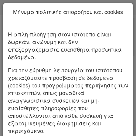
kodiko - Αρχική
Μήνυμα πολιτικής απορρήτου και cookies
Νέα υπηρεσία Kodiko Assistant.
Περισσότερα
5076
[-]
Νόμος 5076/2023
H απλή πλοήγηση στον ιστότοπο είναι
Κεφαλίδα
δωρεάν, ανώνυμη και δεν
Σώμα
[-]
Αλλαγές που επέφερε
επεξεργαζόμαστε ευαίσθητα προσωπικά
Με τις
τελευταίες αλλαγές
ΜΕΡΟΣ Α’
[-]
δεδομένα.
από
το Νόμο 5321/2026
Άρθρο 1
Άρθρο 2
Για την εύρυθμη λειτουργία του ιστότοπου
ΜΕΡΟΣ Β’
[-]
ΝΟΜΟΣ ΥΠ’ ΑΡΙΘΜ. 5076 ΦΕΚ Α 207/13.12.2023
χρειαζόμαστε πρόσβαση σε δεδομένα
ΚΕΦΑΛΑΙΟ Α’
[-]
(cookies) του προγράμματος περιήγησης των
Επιτάχυνση των διαδικασιών ολοκλήρωσης
Άρθρο 3
επισκεπτών, όπως μοναδικά
του Ελληνικού Κτηματολογίου: Διεκπεραίωση
Άρθρο 4
[-]
αναγνωριστικά συσκευών και μη-
εκκρεμοτήτων στις μεταγραφές ακινήτων και
Παρ.1
ευαίσθητες πληροφορίες που
ενίσχυση της επιχειρησιακής λειτουργίας του
Παρ.2
αποστέλλονται από κάθε συσκευή για
νομικού προσώπου δημοσίου δικαίου με την
Άρθρο 5
[-]
εξατομικευμένες διαφημίσεις και
επωνυμία «Ελληνικό Κτηματολόγιο»
Παρ.1
περιεχόμενο.
Απλοποίηση και επι τάχυνση των διαδικασιών
Παρ.2