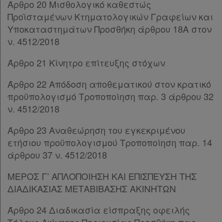
Συνδρομής
Άρθρο 20 Μισθολογικό καθεστώς
Προϊσταμένων Κτηματολογικών Γραφείων και
Υποκαταστημάτων Προσθήκη άρθρου 18Α στον
Ατομική
ν. 4512/2018
συνδρομή
Άρθρο 21 Κίνητρο επίτευξης στόχων
Ομαδικά
Άρθρο 22 Απόδοση αποθεματικού στον κρατικό
πακέτα
προϋπολογισμό Τροποποίηση παρ. 3 άρθρου 32
ν. 4512/2018
Παροχές
Άρθρο 23 Αναθεώρηση του εγκεκριμένου
σε
ετήσιου προϋπολογισμού Τροποποίηση παρ. 14
συνδρομητές
άρθρου 37 ν. 4512/2018
ΜΕΡΟΣ Γ’ ΑΠΛΟΠΟΙΗΣΗ ΚΑΙ ΕΠΙΣΠΕΥΣΗ ΤΗΣ
ΔΙΑΔΙΚΑΣΙΑΣ ΜΕΤΑΒΙΒΑΣΗΣ ΑΚΙΝΗΤΩΝ
Ενεργοί
Άρθρο 24 Διαδικασία είσπραξης οφειλής
συνδρομητές