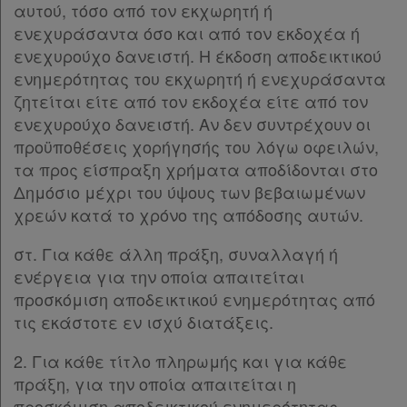
αυτού, τόσο από τον εκχωρητή ή
ενεχυράσαντα όσο και από τον εκδοχέα ή
ενεχυρούχο δανειστή. Η έκδοση αποδεικτικού
Πληροφορίες
ενημερότητας του εκχωρητή ή ενεχυράσαντα
ζητείται είτε από τον εκδοχέα είτε από τον
ενεχυρούχο δανειστή. Αν δεν συντρέχουν οι
Εταιρεία
προϋποθέσεις χορήγησής του λόγω οφειλών,
τα προς είσπραξη χρήματα αποδίδονται στο
Επικοινωνία
Δημόσιο μέχρι του ύψους των βεβαιωμένων
χρεών κατά το χρόνο της απόδοσης αυτών.
Όροι
χρήσης
στ. Για κάθε άλλη πράξη, συναλλαγή ή
ενέργεια για την οποία απαιτείται
Πολιτική
προσκόμιση αποδεικτικού ενημερότητας από
τις εκάστοτε εν ισχύ διατάξεις.
απορρήτου
και
2. Για κάθε τίτλο πληρωμής και για κάθε
cookies
πράξη, για την οποία απαιτείται η
προσκόμιση αποδεικτικού ενημερότητας