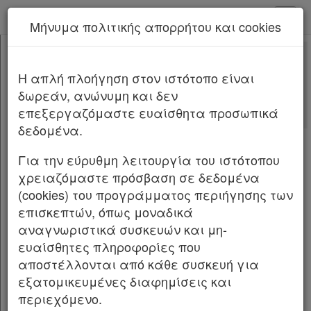
kodiko - Αρχική
Μήνυμα πολιτικής απορρήτου και cookies
Νέα υπηρεσία Kodiko Assistant.
Περισσότερα
A.1162
[-]
Υπ. Απόφαση A.1162/2023
H απλή πλοήγηση στον ιστότοπο είναι
Κεφαλίδα
δωρεάν, ανώνυμη και δεν
Σώμα
[-]
Αλλαγές που επέφερε
επεξεργαζόμαστε ευαίσθητα προσωπικά
Με τις
τελευταίες αλλαγές
Άρθρο 1
[-]
δεδομένα.
από
Α.Α.Δ.Ε. A1115/2025
Παρ.1
Παρ.2
Για την εύρυθμη λειτουργία του ιστότοπου
Άρθρο 2
Aριθμ. A.1162
χρειαζόμαστε πρόσβαση σε δεδομένα
Άρθρο 3
[-]
(cookies) του προγράμματος περιήγησης των
Αποδεικτικό Ενημερότητας άρθρου 12 του
Παρ.1
επισκεπτών, όπως μοναδικά
Κώδικα Φορολογικής Διαδικασίας (ΚΦΔ, ν.
Παρ.2
αναγνωριστικά συσκευών και μη-
4987/2022, Α’206).
Παρ.3
ευαίσθητες πληροφορίες που
Παρ.4
Ο ΥΦΥΠΟΥΡΓΟΣ
αποστέλλονται από κάθε συσκευή για
Παρ.5
εξατομικευμένες διαφημίσεις και
Άρθρο 4
ΕΘΝΙΚΗΣ ΟΙΚΟΝΟΜΙΑΣ ΚΑΙ ΟΙΚΟΝΟΜΙΚΩΝ
περιεχόμενο.
Άρθρο 5
[-]