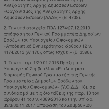
Παρ.12
Ανεξάρτητης Αρχής Δημοσίων Εσόδων
Άρθρο 8
[-]
«Οργανισμός της Ανεξάρτητης Αρχής
Παρ.1
Δημοσίων Εσόδων (ΑΑΔΕ)» (Β’ 4738).
Παρ.2
2. Την υπό στοιχεία ΠΟΛ 1274/27.12.2013
Παρ.3
απόφαση του Γενικού Γραμματέα Δημοσίων
Παρ.4
Εσόδων του Υπουργείου Οικονομικών
Παρ.5
«Αποδεικτικό Ενημερότητας άρθρου 12 ν.
Άρθρο 9
[-]
4174/2013 (Α’ 170), όπως ισχύει» (Β’ 3398).
Παρ.1
Παρ.2
3. Την υπ’ αρ. 1/20.01.2016 Πράξη του
Παρ.3
Υπουργικού Συμβουλίου «Επιλογή και
Άρθρο 10
διορισμός Γενικού Γραμματέα της Γενικής
Άρθρο 11
[-]
Γραμματείας Δημοσίων Εσόδων του
Παρ.1
Υπουργείου Οικονομικών» (Υ.Ο.Δ.Δ. 18), σε
Παρ.2
συνδυασμό με τις διατάξεις της παρ. 10 του
Παρ.3
άρθρου 41 του ν. 4389/2016 και την υπ’ αρ.
Παρ.4
39/3/30.11.2017 απόφαση του Συμβουλίου
ΠΑΡΑΡΤΗΜΑ