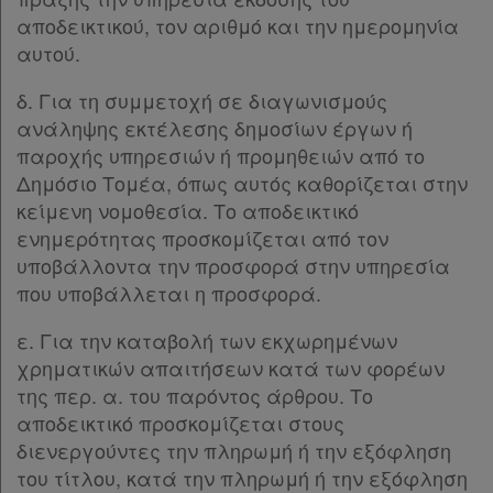
αποδεικτικού, τον αριθμό και την ημερομηνία
Χρήσιμα
αυτού.
δ. Για τη συμμετοχή σε διαγωνισμούς
Assistant
ανάληψης εκτέλεσης δημοσίων έργων ή
παροχής υπηρεσιών ή προμηθειών από το
Νομολογία
Δημόσιο Τομέα, όπως αυτός καθορίζεται στην
κείμενη νομοθεσία. Το αποδεικτικό
Kodiko
ενημερότητας προσκομίζεται από τον
Forum
υποβάλλοντα την προσφορά στην υπηρεσία
που υποβάλλεται η προσφορά.
Αναζήτηση
ε. Για την καταβολή των εκχωρημένων
Κ.Α.Δ.
χρηματικών απαιτήσεων κατά των φορέων
της περ. α. του παρόντος άρθρου. Το
Διακρατικές
αποδεικτικό προσκομίζεται στους
Συμφωνίες
διενεργούντες την πληρωμή ή την εξόφληση
Ελλάδας
του τίτλου, κατά την πληρωμή ή την εξόφληση