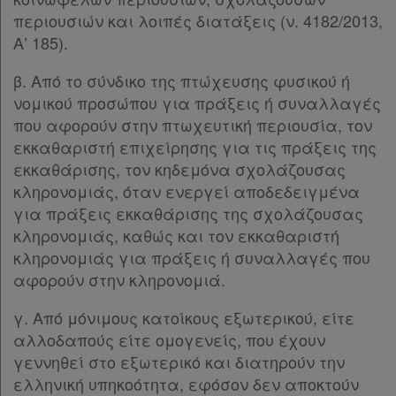
περιουσιών και λοιπές διατάξεις (ν. 4182/2013,
Α’ 185).
Ενεργοί
συνδρομητές
β. Από το σύνδικο της πτώχευσης φυσικού ή
νομικού προσώπου για πράξεις ή συναλλαγές
που αφορούν στην πτωχευτική περιουσία, τον
Τα
εκκαθαριστή επιχείρησης για τις πράξεις της
αγαπημένα
εκκαθάρισης, τον κηδεμόνα σχολάζουσας
κληρονομιάς, όταν ενεργεί αποδεδειγμένα
μου
για πράξεις εκκαθάρισης της σχολάζουσας
κληρονομιάς, καθώς και τον εκκαθαριστή
Οι
κληρονομιάς για πράξεις ή συναλλαγές που
σημειώσεις
αφορούν στην κληρονομιά.
μου
γ. Από μόνιμους κατοίκους εξωτερικού, είτε
Ψάχνω
αλλοδαπούς είτε ομογενείς, που έχουν
γεννηθεί στο εξωτερικό και διατηρούν την
και
ελληνική υπηκοότητα, εφόσον δεν αποκτούν