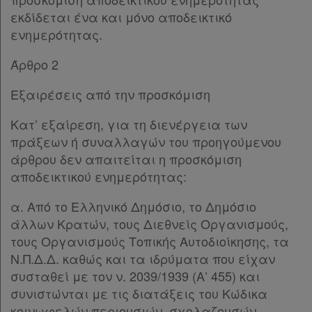
εκδίδεται ένα και μόνο αποδεικτικό
ενημερότητας.
Απόκτηση
Άρθρο 2
Συνδρομής
Εξαιρέσεις από την προσκόμιση
Ατομική
Κατ’ εξαίρεση, για τη διενέργεια των
πράξεων ή συναλλαγών του προηγούμενου
συνδρομή
άρθρου δεν απαιτείται η προσκόμιση
αποδεικτικού ενημερότητας:
Ομαδικά
πακέτα
α. Από το Ελληνικό Δημόσιο, το Δημόσιο
άλλων Κρατών, τους Διεθνείς Οργανισμούς,
Παροχές
τους Οργανισμούς Τοπικής Αυτοδιοίκησης, τα
σε
Ν.Π.Δ.Δ. καθώς και τα ιδρύματα που είχαν
συσταθεί με τον ν. 2039/1939 (Α’ 455) και
συνδρομητές
συνιστώνται με τις διατάξεις του Κώδικα
κοινωφελών περιουσιών, σχολαζουσών