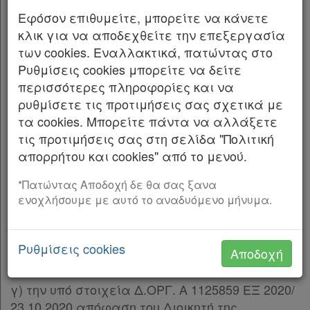
Παρ.1
ΚΑΙ Ο ΔΙΟΙΚΗΤΗΣ ΤΗΣ ΑΝΕΞΑΡΤΗΤΗΣ ΑΡΧΗΣ
Εφόσον επιθυμείτε, μπορείτε να κάνετε
Παρ.2
ΔΗΜΟΣΙΩΝ ΕΣΟΔΩΝ
κλικ για να αποδεχθείτε την επεξεργασία
Άρθρο 6
[-]
των cookies. Εναλλακτικά, πατώντας στο
Έχοντας υπόψη:
Παρ.1
Ρυθμίσεις cookies μπορείτε να δείτε
Παρ.2
περισσότερες πληροφορίες και να
1. α) Τον Κώδικα Φορολογικής Διαδικασίας (ν.
Παρ.3
ρυθμίσετε τις προτιμήσεις σας σχετικά με
4987/2022, Α’ 206), εφεξής Κ.Φ.Δ. και ιδίως τις
Άρθρο 7
[-]
τα cookies. Μπορείτε πάντα να αλλάξετε
διατάξεις του πρώτου εδαφίου της παρ. 5 του
Παρ.1
τις προτιμήσεις σας στη σελίδα "Πολιτική
άρθρου 12,
Παρ.2
απορρήτου και cookies" από το μενού.
Παρ.3
β) το Κεφάλαιο Α’ «Σύσταση Ανεξάρτητης
Παρ.4
*Πατώντας Αποδοχή δε θα σας ξανα
Αρχής Δημοσίων Εσόδων» του Μέρους Πρώτου
ενοχλήσουμε με αυτό το αναδυόμενο μήνυμα.
Παρ.5
του ν. 4389/2016 «Επείγουσες διατάξεις για
Παρ.6
την εφαρμογή της συμφωνίας δημοσιονομικών
Παρ.7
στόχων και διαρθρωτικών μεταρρυθμίσεων
Ρυθμίσεις cookies
Αποδοχή
Παρ.8
και άλλες διατάξεις» (Α’ 94),
Παρ.9
Παρ.10
γ) την υπό στοιχεία Δ.ΟΡΓ. Α 1125859 ΕΞ 2020/
Παρ.11
23.10.2020 απόφαση του Διοικητή της