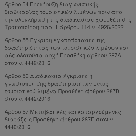
Παρ.2
Άρθρο 54 Προκήρυξη διαγωνιστικής
Παρ.3
διαδικασίας τουριστικών λιμένων πριν από
Παρ.4
την ολοκλήρωση της διαδικασίας χωροθέτησης
Άρθρο 46
[-]
Τροποποίηση παρ. 1 άρθρου 114 ν. 4926/2022
Παρ.1
Άρθρο 55 Έγκριση εγκατάστασης της
Παρ.2
δραστηριότητας των τουριστικών λιμένων και
Άρθρο 47
[-]
αδειοδοτούσα αρχή Προσθήκη άρθρου 287Α
Παρ.1
στον ν. 4442/2016
Παρ.2
Άρθρο 48
[-]
Άρθρο 56 Διαδικασία έγκρισης ή
Παρ.1
γνωστοποίησης δραστηριοτήτων εντός
Παρ.2
τουριστικού λιμένα Προσθήκη άρθρου 287Β
Παρ.3
στον ν. 4442/2016
Άρθρο 49
[-]
Παρ.1
Άρθρο 57 Μεταβατικές και καταργούμενες
Παρ.2
διατάξεις Προσθήκη άρθρου 287Γ στον ν.
Παρ.3
4442/2016
Παρ.4