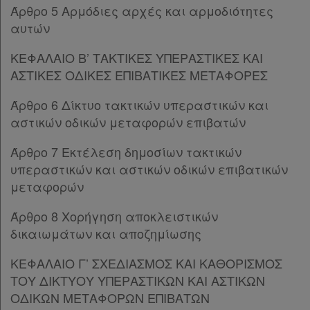
Άρθρο 5 Αρμόδιες αρχές και αρμοδιότητες
Παρ.1
αυτών
Παρ.2
Παρ.3
ΚΕΦΑΛΑΙΟ Β’ ΤΑΚΤΙΚΕΣ ΥΠΕΡΑΣΤΙΚΕΣ ΚΑΙ
Παρ.4
ΑΣΤΙΚΕΣ ΟΔΙΚΕΣ ΕΠΙΒΑΤΙΚΕΣ ΜΕΤΑΦΟΡΕΣ
Παρ.5
Παρ.6
Άρθρο 6 Δίκτυο τακτικών υπεραστικών και
Παρ.7
αστικών οδικών μεταφορών επιβατών
Άρθρο 11
[-]
Άρθρο 7 Εκτέλεση δημοσίων τακτικών
Παρ.1
υπεραστικών και αστικών οδικών επιβατικών
Παρ.2
μεταφορών
Παρ.3
ΚΕΦΑΛΑΙΟ Δ’
[-]
Άρθρο 8 Χορήγηση αποκλειστικών
Άρθρο 12
[-]
δικαιωμάτων και αποζημίωσης
Παρ.1
Παρ.2
ΚΕΦΑΛΑΙΟ Γ’ ΣΧΕΔΙΑΣΜΟΣ ΚΑΙ ΚΑΘΟΡΙΣΜΟΣ
Παρ.3
ΤΟΥ ΔΙΚΤΥΟΥ ΥΠΕΡΑΣΤΙΚΩΝ ΚΑΙ ΑΣΤΙΚΩΝ
Άρθρο 13
[-]
ΟΔΙΚΩΝ ΜΕΤΑΦΟΡΩΝ ΕΠΙΒΑΤΩΝ
Παρ.1