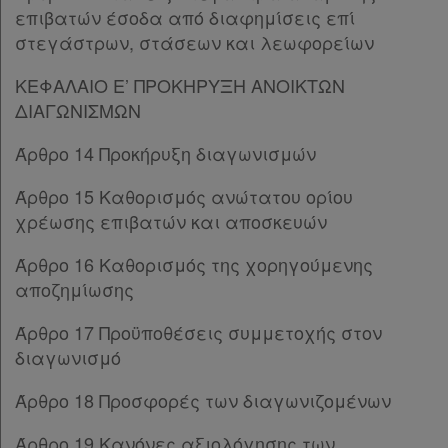
επιβατών έσοδα από διαφημίσεις επί
Άρθρο 16
[-]
στεγάστρων, στάσεων και λεωφορείων
Παρ.1
Παρ.2
ΚΕΦΑΛΑΙΟ Ε’ ΠΡΟΚΗΡΥΞΗ ΑΝΟΙΚΤΩΝ
Άρθρο 16Α
[-]
ΔΙΑΓΩΝΙΣΜΩΝ
Παρ.1
Παρ.2
Άρθρο 14 Προκήρυξη διαγωνισμών
Παρ.3
Άρθρο 15 Καθορισμός ανώτατου ορίου
Άρθρο 17
[-]
χρέωσης επιβατών και αποσκευών
Παρ.1
Παρ.2
Χρήσιμα
Άρθρο 16 Καθορισμός της χορηγούμενης
Παρ.3
αποζημίωσης
Άρθρο 18
[-]
Παρ.1
Assistant
Άρθρο 17 Προϋποθέσεις συμμετοχής στον
Παρ.2
διαγωνισμό
Νομολογία
Άρθρο 19
[-]
Παρ.1
Άρθρο 18 Προσφορές των διαγωνιζομένων
Kodiko
Παρ.2
Άρθρο 19 Κανόνες αξιολόγησης των