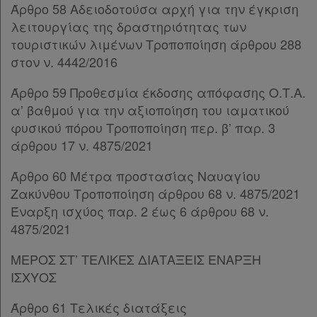
Άρθρο 58 Αδειοδοτούσα αρχή για την έγκριση
Παρ.5
λειτουργίας της δραστηριότητας των
Άρθρο 50
[-]
τουριστικών λιμένων Τροποποίηση άρθρου 288
Παρ.1
στον ν. 4442/2016
Παρ.2
Άρθρο 51
Άρθρο 59 Προθεσμία έκδοσης απόφασης Ο.Τ.Α.
ΜΕΡΟΣ Δ’
[-]
α’ βαθμού για την αξιοποίηση του ιαματικού
Άρθρο 52
φυσικού πόρου Τροποποίηση περ. β’ παρ. 3
ΜΕΡΟΣ Ε’
[-]
άρθρου 17 ν. 4875/2021
Άρθρο 53
Άρθρο 54
Άρθρο 60 Μέτρα προστασίας Ναυαγίου
Άρθρο 55
Ζακύνθου Τροποποίηση άρθρου 68 ν. 4875/2021
Άρθρο 56
Έναρξη ισχύος παρ. 2 έως 6 άρθρου 68 ν.
Άρθρο 57
4875/2021
Άρθρο 58
Άρθρο 59
ΜΕΡΟΣ ΣΤ’ ΤΕΛΙΚΕΣ ΔΙΑΤΑΞΕΙΣ ΕΝΑΡΞΗ
Άρθρο 60
[-]
ΙΣΧΥΟΣ
Παρ.1
Άρθρο 61 Τελικές διατάξεις
Παρ.2