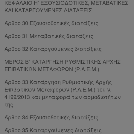
Άρθρο 28
[-]
ΚΕΦΑΛΑΙΟ Η’ ΕΞΟΥΣΙΟΔΟΤΙΚΕΣ, ΜΕΤΑΒΑΤΙΚΕΣ
Ομαδικά
Παρ.1
ΚΑΙ ΚΑΤΑΡΓΟΥΜΕΝΕΣ ΔΙΑΤΑΞΕΙΣ
Παρ.2
πακέτα
Άρθρο 30 Εξουσιοδοτικές διατάξεις
Άρθρο 29
Παροχές
ΚΕΦΑΛΑΙΟ Η’
[-]
Άρθρο 31 Μεταβατικές διατάξεις
Άρθρο 30
[-]
σε
Παρ.1
Άρθρο 32 Καταργούμενες διατάξεις
συνδρομητές
Παρ.2
Παρ.3
ΜΕΡΟΣ Β’ ΚΑΤΑΡΓΗΣΗ ΡΥΘΜΙΣΤΙΚΗΣ ΑΡΧΗΣ
Παρ.4
ΕΠΙΒΑΤΙΚΩΝ ΜΕΤΑΦΟΡΩΝ (Ρ.Α.Ε.Μ.)
Παρ.5
Ενεργοί
Άρθρο 33 Κατάργηση Ρυθμιστικής Αρχής
Παρ.6
Επιβατικών Μεταφορών (Ρ.Α.Ε.Μ.) του ν.
Παρ.7
συνδρομητές
4199/2013 και μεταφορά των αρμοδιοτήτων
Παρ.7α
της
Παρ.8
Τα
Παρ.9
Άρθρο 34 Εξουσιοδοτικές διατάξεις
Παρ.10
αγαπημένα
Άρθρο 31
[-]
Άρθρο 35 Καταργούμενες διατάξεις
μου