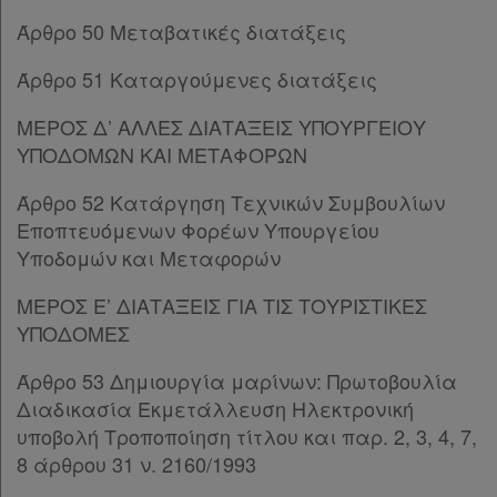
Άρθρο 41
[-]
Άρθρο 50 Μεταβατικές διατάξεις
Παρ.1
Παρ.2
Άρθρο 51 Καταργούμενες διατάξεις
Παρ.3
Παρ.4
ΜΕΡΟΣ Δ’ ΑΛΛΕΣ ΔΙΑΤΑΞΕΙΣ ΥΠΟΥΡΓΕΙΟΥ
Παρ.5
ΥΠΟΔΟΜΩΝ ΚΑΙ ΜΕΤΑΦΟΡΩΝ
Παρ.6
Άρθρο 52 Κατάργηση Τεχνικών Συμβουλίων
Άρθρο 42
[-]
Εποπτευόμενων Φορέων Υπουργείου
Παρ.1
Υποδομών και Μεταφορών
Παρ.2
Άρθρο 43
[-]
ΜΕΡΟΣ Ε’ ΔΙΑΤΑΞΕΙΣ ΓΙΑ ΤΙΣ ΤΟΥΡΙΣΤΙΚΕΣ
Παρ.1
ΥΠΟΔΟΜΕΣ
Παρ.2
Άρθρο 44
[-]
Άρθρο 53 Δημιουργία μαρίνων: Πρωτοβουλία
Παρ.1
Διαδικασία Εκμετάλλευση Ηλεκτρονική
Παρ.2
υποβολή Τροποποίηση τίτλου και παρ. 2, 3, 4, 7,
Άρθρο 45
[-]
8 άρθρου 31 ν. 2160/1993
Παρ.1