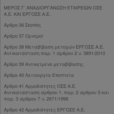
Παρ.1
ΜΕΡΟΣ Γ’ ANAΔΙΟΡΓΑΝΩΣΗ ΕΤΑΙΡΕΙΩΝ ΟΣΕ
Παρ.2
Οι
Α.Ε. ΚΑΙ ΕΡΓΟΣΕ Α.Ε.
Παρ.3
σημειώσεις
Παρ.4
Άρθρο 36 Σκοπός
μου
Άρθρο 32
[-]
Παρ.1
Άρθρο 37 Ορισμοί
Ψάχνω
Παρ.2
και
ΜΕΡΟΣ Β’
[-]
Άρθρο 38 Μεταβίβαση μετοχών ΕΡΓΟΣΕ Α.Ε.
Άρθρο 33
[-]
Αντικατάσταση παρ. 1 άρθρου 2 ν. 3891/2010
δε
Παρ.1
βρίσκω
Άρθρο 39 Αντικείμενο μεταβίβασης
Παρ.2
Άρθρο 34
[-]
Άρθρο 40 Λειτουργία Εποπτεία
Παρ.1
Παρ.2
Άρθρο 41 Αρμοδιότητες ΟΣΕ Α.Ε.
Άρθρο 35
Αντικατάσταση άρθρου 1, παρ. 2 άρθρου 3 και
ΜΕΡΟΣ Γ’
[-]
παρ. 3 άρθρου 7 ν. 2671/1998
Άρθρο 36
Άρθρο 42 Αρμοδιότητες ΕΡΓΟΣΕ Α.Ε.
Άρθρο 37