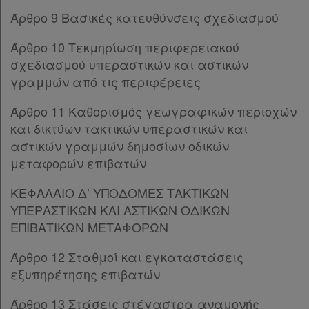
Παρ.2
Άρθρο 9 Βασικές κατευθύνσεις σχεδιασμού
Παρ.3
Άρθρο 10 Τεκμηρίωση περιφερειακού
Παρ.4
σχεδιασμού υπεραστικών και αστικών
ΚΕΦΑΛΑΙΟ Ε
[-]
γραμμών από τις περιφέρειες
Άρθρο 14
[-]
Παρ.1
Άρθρο 11 Καθορισμός γεωγραφικών περιοχών
Παρ.2
και δικτύων τακτικών υπεραστικών και
Παρ.3
αστικών γραμμών δημοσίων οδικών
Παρ.4
μεταφορών επιβατών
Παρ.5
Παρ.6
ΚΕΦΑΛΑΙΟ Δ’ ΥΠΟΔΟΜΕΣ ΤΑΚΤΙΚΩΝ
Παρ.7
ΥΠΕΡΑΣΤΙΚΩΝ ΚΑΙ ΑΣΤΙΚΩΝ ΟΔΙΚΩΝ
Παρ.8
ΕΠΙΒΑΤΙΚΩΝ ΜΕΤΑΦΟΡΩΝ
Παρ.9
Άρθρο 15
[-]
Άρθρο 12 Σταθμοί και εγκαταστάσεις
Παρ.1
εξυπηρέτησης επιβατών
Παρ.2
Άρθρο 13 Στάσεις στέγαστρα αναμονής
Παρ.3