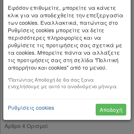
ΤΗΣ ΕΛΛΗΝΙΚΗΣ ΔΗΜΟΚΡΑΤΙΑΣ
Άρθρο 6
Εφόσον επιθυμείτε, μπορείτε να κάνετε
Άρθρο 7
[-]
Εκδίδομε τον ακόλουθο νόμο που ψήφισε η
κλικ για να αποδεχθείτε την επεξεργασία
Παρ.1
Βουλή:
των cookies. Εναλλακτικά, πατώντας στο
Παρ.2
Ρυθμίσεις cookies μπορείτε να δείτε
ΠΙΝΑΚΑΣ ΠΕΡΙΕΧΟΜΕΝΩΝ
Άρθρο 8
[-]
περισσότερες πληροφορίες και να
Παρ.1
ρυθμίσετε τις προτιμήσεις σας σχετικά με
ΜΕΡΟΣ Α’ ΔΗΜΟΣΙΕΣ ΥΠΕΡΑΣΤΙΚΕΣ ΚΑΙ
Παρ.2
τα cookies. Μπορείτε πάντα να αλλάξετε
ΑΣΤΙΚΕΣ ΤΑΚΤΙΚΕΣ ΟΔΙΚΕΣ ΜΕΤΑΦΟΡΕΣ
ΚΕΦΑΛΑΙΟ Γ’
[-]
τις προτιμήσεις σας στη σελίδα "Πολιτική
ΕΠΙΒΑΤΩΝ
Άρθρο 9
[-]
απορρήτου και cookies" από το μενού.
Παρ.1
ΚΕΦΑΛΑΙΟ Α’ ΓΕΝΙΚΕΣ ΔΙΑΤΑΞΕΙΣ
Παρ.2
*Πατώντας Αποδοχή δε θα σας ξανα
ενοχλήσουμε με αυτό το αναδυόμενο μήνυμα.
Άρθρο 1 Σκοπός
Παρ.3
Παρ.4
Άρθρο 2 Αντικείμενο
Παρ.5
Ρυθμίσεις cookies
Αποδοχή
Παρ.6
Άρθρο 3 Πεδίο εφαρμογής
Παρ.7
Παρ.8
Άρθρο 4 Ορισμοί
Άρθρο 10
[-]