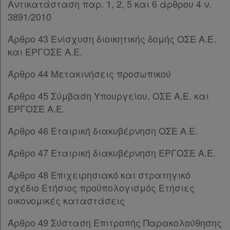
Αντικατάσταση παρ. 1, 2, 5 και 6 άρθρου 4 ν.
Άρθρο 38
[-]
3891/2010
Παρ.1
Παρ.2
Άρθρο 43 Ενίσχυση διοικητικής δομής ΟΣΕ Α.Ε.
Παρ.3
και ΕΡΓΟΣΕ Α.Ε.
Παρ.4
Άρθρο 39
[-]
Άρθρο 44 Μετακινήσεις προσωπικού
Παρ.1
Παρ.2
Άρθρο 45 Σύμβαση Υπουργείου, ΟΣΕ Α.Ε. και
Παρ.3
ΕΡΓΟΣΕ Α.Ε.
Παρ.4
Άρθρο 46 Εταιρική διακυβέρνηση ΟΣΕ Α.Ε.
Παρ.5
Άρθρο 40
[-]
Άρθρο 47 Εταιρική διακυβέρνηση ΕΡΓΟΣΕ Α.Ε.
Παρ.1
Παρ.2
Άρθρο 48 Επιχειρησιακό και στρατηγικό
Παρ.3
σχέδιο Ετήσιος προϋπολογισμός Ετήσιες
Παρ.4
οικονομικές καταστάσεις
Παρ.5
Άρθρο 49 Σύσταση Επιτροπής Παρακολούθησης
Παρ.6