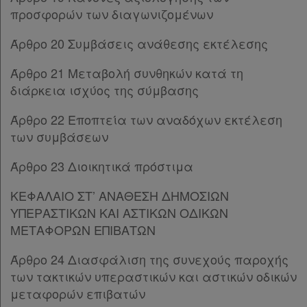
Άρθρο 20
[-]
Forum
προσφορών των διαγωνιζομένων
Παρ.1
Παρ.2
Αναζήτηση
Άρθρο 20 Συμβάσεις ανάθεσης εκτέλεσης
Παρ.3
Κ.Α.Δ.
Άρθρο 21
[-]
Άρθρο 21 Μεταβολή συνθηκών κατά τη
Παρ.1
διάρκεια ισχύος της σύμβασης
Διακρατικές
Παρ.2
Συμφωνίες
Άρθρο 22 Εποπτεία των αναδόχων εκτέλεση
Παρ.3
Ελλάδας
των συμβάσεων
Παρ.4
Άρθρο 22
Άρθρο 23 Διοικητικά πρόστιμα
Άρθρο 22Α
[-]
Παρ.1
ΚΕΦΑΛΑΙΟ ΣΤ’ ΑΝΑΘΕΣΗ ΔΗΜΟΣΙΩΝ
Πληροφορίες
Παρ.2
ΥΠΕΡΑΣΤΙΚΩΝ ΚΑΙ ΑΣΤΙΚΩΝ ΟΔΙΚΩΝ
Παρ.3
ΜΕΤΑΦΟΡΩΝ ΕΠΙΒΑΤΩΝ
Παρ.4
Εταιρεία
Παρ.5
Άρθρο 24 Διασφάλιση της συνεχούς παροχής
Άρθρο 23
των τακτικών υπεραστικών και αστικών οδικών
Επικοινωνία
ΚΕΦΑΛΑΙΟ ΣΤ
[-]
μεταφορών επιβατών