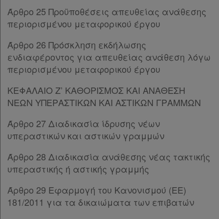
Άρθρο 24
[-]
Όροι
Άρθρο 25 Προϋποθέσεις απευθείας ανάθεσης
Παρ.1
χρήσης
περιορισμένου μεταφορικού έργου
Παρ.2
Παρ.3
Άρθρο 26 Πρόσκληση εκδήλωσης
Πολιτική
Άρθρο 25
[-]
ενδιαφέροντος για απευθείας ανάθεση λόγω
απορρήτου
Παρ.1
περιορισμένου μεταφορικού έργου
Παρ.2
και
Παρ.3
ΚΕΦΑΛΑΙΟ Ζ’ ΚΑΘΟΡΙΣΜΟΣ ΚΑΙ ΑΝΑΘΕΣΗ
cookies
Παρ.4
ΝΕΩΝ ΥΠΕΡΑΣΤΙΚΩΝ ΚΑΙ ΑΣΤΙΚΩΝ ΓΡΑΜΜΩΝ
Άρθρο 26
[-]
Άρθρο 27 Διαδικασία ίδρυσης νέων
Παρ.1
υπεραστικών και αστικών γραμμών
Παρ.2
Απόκτηση
Παρ.3
Άρθρο 28 Διαδικασία ανάθεσης νέας τακτικής
Συνδρομής
Παρ.4
υπεραστικής ή αστικής γραμμής
ΚΕΦΑΛΑΙΟ Ζ’
[-]
Άρθρο 27
[-]
Άρθρο 29 Εφαρμογή του Κανονισμού (ΕΕ)
Ατομική
Παρ.1
181/2011 για τα δικαιώματα των επιβατών
συνδρομή
Παρ.2