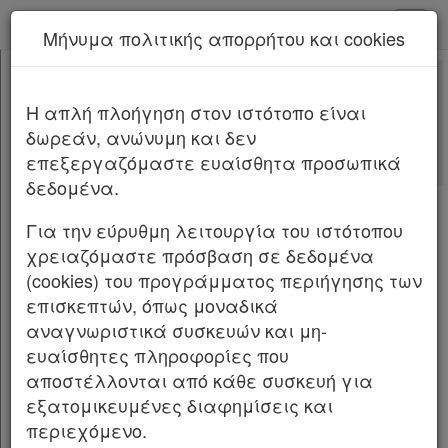
kodiko - Αρχική
Μήνυμα πολιτικής απορρήτου και cookies
Νέα υπηρεσία Kodiko Assistant.
Περισσότερα
4974
[-]
Νόμος 4974/2022
H απλή πλοήγηση στον ιστότοπο είναι
Κεφαλίδα
δωρεάν, ανώνυμη και δεν
Σώμα
[-]
Αλλαγές που επέφερε
επεξεργαζόμαστε ευαίσθητα προσωπικά
Με τις
τελευταίες αλλαγές
ΜΕΡΟΣ Α’
[-]
δεδομένα.
από
το Νόμο 5290/2026
ΚΕΦΑΛΑΙΟ Α
[-]
Άρθρο 1
Για την εύρυθμη λειτουργία του ιστότοπου
Άρθρο 2
NOMOΣ ΥΠ’ ΑΡΙΘΜ. 4974 ΦΕΚ Α 185/29.9.2022
χρειαζόμαστε πρόσβαση σε δεδομένα
Άρθρο 3
[-]
(cookies) του προγράμματος περιήγησης των
Διατάξεις για τις δημόσιες υπεραστικές και
Παρ.1
επισκεπτών, όπως μοναδικά
αστι κές τακτικές οδικές μεταφορές επιβατών
Παρ.2
αναγνωριστικά συσκευών και μη-
Αναδιοργάνωση των εταιρειών ΟΣΕ Α.Ε. και
Άρθρο 4
ευαίσθητες πληροφορίες που
ΕΡΓΟΣΕ Α.Ε. και λοιπές διατάξεις.
Άρθρο 5
[-]
αποστέλλονται από κάθε συσκευή για
Παρ.1
Η ΠΡΟΕΔΡΟΣ
εξατομικευμένες διαφημίσεις και
Παρ.2
περιεχόμενο.
ΚΕΦΑΛΑΙΟ Β’
[-]