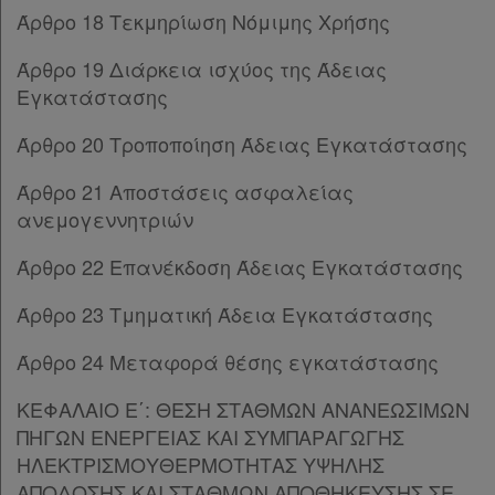
Παρ.3
Άρθρο 18 Τεκμηρίωση Νόμιμης Χρήσης
Παρ.4
Παρ.5
Άρθρο 19 Διάρκεια ισχύος της Άδειας
Παρ.6
Εγκατάστασης
Παρ.7
Παρ.8
Άρθρο 20 Τροποποίηση Άδειας Εγκατάστασης
Παρ.9
Άρθρο 21 Αποστάσεις ασφαλείας
Άρθρο 9Β
ανεμογεννητριών
Άρθρο 10
[-]
Παρ.1
Άρθρο 22 Επανέκδοση Άδειας Εγκατάστασης
Παρ.2
Παρ.3
Άρθρο 23 Τμηματική Άδεια Εγκατάστασης
Παρ.4
Παρ.5
Άρθρο 24 Μεταφορά θέσης εγκατάστασης
Παρ.6
ΚΕΦΑΛΑΙΟ Ε΄: ΘΕΣΗ ΣΤΑΘΜΩΝ ΑΝΑΝΕΩΣΙΜΩΝ
Παρ.7
ΠΗΓΩΝ ΕΝΕΡΓΕΙΑΣ ΚΑΙ ΣΥΜΠΑΡΑΓΩΓΗΣ
Παρ.8
ΗΛΕΚΤΡΙΣΜΟΥΘΕΡΜΟΤΗΤΑΣ ΥΨΗΛΗΣ
Παρ.9
ΑΠΟΔΟΣΗΣ ΚΑΙ ΣΤΑΘΜΩΝ ΑΠΟΘΗΚΕΥΣΗΣ ΣΕ