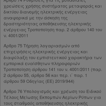
Παρ.5
χρεώσεις χρήσης συστήματος μεταφοράς και
Παρ.6
δικτύου διανομής ηλεκτρικής ενέργειας
Παρ.7
αναφορικά με την άσκηση της
Άρθρο 36
[-]
δραστηριότητας αποθήκευσης ηλεκτρικής
Παρ.1
ενέργειας Τροποποίηση παρ. 2 άρθρου 140 του
Παρ.2
ν. 4001/2011
Παρ.3
Παρ.4
Άρθρο 75 Τήρηση λογαριασμών από
Παρ.5
επιχειρήσεις ηλεκτρικής ενέργειας και
Άρθρο 37
διαφύλαξη του εμπιστευτικού χαρακτήρα των
Άρθρο 38
[-]
εμπορικά ευαίσθητων πληροφοριών
Παρ.1
Τροποποίηση άρθρου 141 του ν. 4001/2011 (παρ.
Παρ.2
2 άρθρου 55, άρθρο 56 και περ. ι΄ παρ. 1
Παρ.3
άρθρου 59 Οδηγίας (ΕΕ) 2019/944)
Παρ.4
Παρ.5
Άρθρο 76 Υπολογισμός και χρέωση του Ειδικού
Παρ.6
Τέλους Μείωσης Εκπομπών Αερίων Ρύπων για
Παρ.7
τους σταθμούς αποθήκευσης ηλεκτρικής