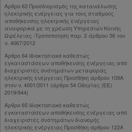
Άρθρο 63 Προσδιορισμός της κατανάλωσης
ΚΕΦΑΛΑΙΟ ΣΤ΄
[-]
ηλεκτρικής ενέργειας για τους σταθμούς
Άρθρο 31
[-]
αποθήκευσης ηλεκτρικής ενέργειας
Παρ.1
αναφορικά με τη χρέωση Υπηρεσιών Κοινής
Παρ.2
Ωφέλειας -Τροποποίηση παρ. 2 άρθρου 36 του
Παρ.3
ν. 4067/2012
Παρ.4
Παρ.5
Άρθρο 64 Ιδιοκτησιακό καθεστώς
Παρ.6
εγκαταστάσεων αποθήκευσης ενέργειας από
Παρ.7
διαχειριστές συστημάτων μεταφοράς
Παρ.8
ηλεκτρικής ενέργειας Προσθήκη άρθρου 109Α
Παρ.9
στον ν. 4001/2011 (άρθρο 54 Οδηγίας (ΕΕ)
Άρθρο 31Α
[-]
2019/944)
Παρ.1
Παρ.2
Άρθρο 65 Ιδιοκτησιακό καθεστώς
Παρ.3
εγκαταστάσεων αποθήκευσης ενέργειας από
Παρ.4
διαχειριστές συστημάτων διανομής
Παρ.4α
ηλεκτρικής ενέργειας Προσθήκη άρθρου 122Α
Παρ.5