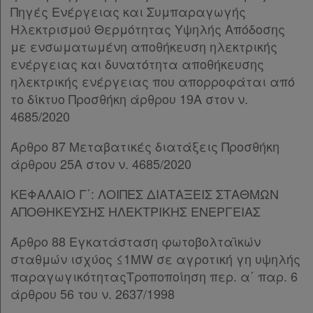
Άρθρο 51
[-]
Πηγές Ενέργειας και Συμπαραγωγής
Παρ.1
Ηλεκτρισμού Θερμότητας Υψηλής Απόδοσης
Παρ.2
με ενσωματωμένη αποθήκευση ηλεκτρικής
Παρ.3
ενέργειας και δυνατότητα αποθήκευσης
Παρ.4
ηλεκτρικής ενέργειας που απορροφάται από
Άρθρο 52
[-]
το δίκτυο Προσθήκη άρθρου 19Α στον ν.
Παρ.1
4685/2020
Παρ.2
Άρθρο 87 Μεταβατικές διατάξεις Προσθήκη
Παρ.3
άρθρου 25Α στον ν. 4685/2020
Παρ.4
Παρ.5
ΚΕΦΑΛΑΙΟ Γ΄: ΛΟΙΠΕΣ ΔΙΑΤΑΞΕΙΣ ΣΤΑΘΜΩΝ
Παρ.6
ΑΠΟΘΗΚΕΥΣΗΣ ΗΛΕΚΤΡΙΚΗΣ ΕΝΕΡΓΕΙΑΣ
Άρθρο 52Α
Άρθρο 53
[-]
Άρθρο 88 Εγκατάσταση φωτοβολταϊκών
Παρ.1
σταθμών ισχύος ≤1MW σε αγροτική γη υψηλής
Παρ.2
παραγωγικότηταςΤροποποίηση περ. α΄ παρ. 6
Παρ.3
άρθρου 56 του ν. 2637/1998
Παρ.4