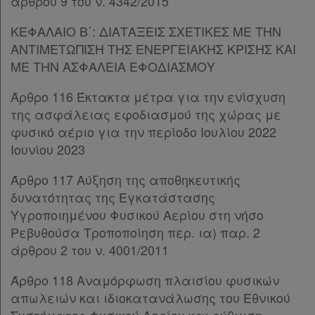
άρθρου 9 του ν. 4342/2015
Παρ.10
Παρ.11
ΚΕΦΑΛΑΙΟ Β΄: ΔΙΑΤΑΞΕΙΣ ΣΧΕΤΙΚΕΣ ΜΕ ΤΗΝ
Παρ.12
ΑΝΤΙΜΕΤΩΠΙΣΗ ΤΗΣ ΕΝΕΡΓΕΙΑΚΗΣ ΚΡΙΣΗΣ ΚΑΙ
Παρ.13
ΜΕ ΤΗΝ ΑΣΦΑΛΕΙΑ ΕΦΟΔΙΑΣΜΟΥ
Παρ.14
Παρ.15
Άρθρο 116 Έκτακτα μέτρα για την ενίσχυση
Παρ.16
της ασφάλειας εφοδιασμού της χώρας με
Άρθρο 96Β
[-]
φυσικό αέριο για την περίοδο Ιουλίου 2022
Παρ.1
Ιουνίου 2023
Παρ.2
Παρ.3
Άρθρο 117 Αύξηση της αποθηκευτικής
Παρ.4
δυνατότητας της Εγκατάστασης
Άρθρο 96Γ
[-]
Υγροποιημένου Φυσικού Αερίου στη νήσο
Παρ.1
Ρεβυθούσα Τροποποίηση περ. ια) παρ. 2
Παρ.2
άρθρου 2 του ν. 4001/2011
Παρ.3
Άρθρο 118 Αναμόρφωση πλαισίου φυσικών
Παρ.4
απωλειών και ιδιοκατανάλωσης του Εθνικού
Παρ.5