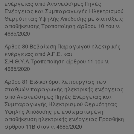
Παρ.4
ενέργειας από Ανανεώσιμες Πηγές
Παρ.5
Ενέργειας και Συμπαραγωγής Ηλεκτρισμού
Παρ.6
Θερμότητας Υψηλής Απόδοσης με διατάξεις
Παρ.7
αποθήκευσης Τροποποίηση άρθρου 10 του ν.
Παρ.8
4685/2020
Παρ.9
Άρθρο 80 Βεβαίωση Παραγωγού ηλεκτρικής
Παρ.10
ενέργειας από Α.Π.Ε. και
Παρ.11
Σ.Η.Θ.Υ.Α.Τροποποίηση άρθρου 11 του ν.
Παρ.12
4685/2020
Παρ.13
Παρ.14
Άρθρο 81 Ειδικοί όροι λειτουργίας των
ΚΕΦΑΛΑΙΟ Θ΄
[-]
σταθμών παραγωγής ηλεκτρικής ενέργειας
Άρθρο 42
[-]
από Ανανεώσιμες Πηγές Ενέργειας και
Παρ.1
Συμπαραγωγής Ηλεκτρισμού Θερμότητας
Παρ.2
Υψηλής Απόδοσης με ενσωματωμένη
Παρ.3
αποθήκευση ηλεκτρικής ενέργειας Προσθήκη
Παρ.3α
άρθρου 11Β στον ν. 4685/2020
Παρ.4