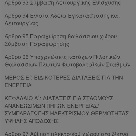
Άρθρο 93 Σύμβαση Λειτουργικής Ενίσχυσης
Παρ.1
Παρ.2
Άρθρο 94 Ενιαία Άδεια Εγκατάστασης και
Παρ.3
Λειτουργίας
Παρ.4
Παρ.5
Άρθρο 95 Παραχώρηση θαλάσσιου χώρου
ΜΕΡΟΣ Γ΄
[-]
Σύμβαση Παραχώρησης
ΚΕΦΑΛΑΙΟ Α΄
[-]
Άρθρο 96 Υποχρεώσεις κατόχων Πιλοτικών
Άρθρο 59
Θαλάσσιων Πλωτών Φωτοβολταϊκών Σταθμών
Άρθρο 60
[-]
Παρ.1
ΜΕΡΟΣ Ε΄: ΕΙΔΙΚΟΤΕΡΕΣ ΔΙΑΤΑΞΕΙΣ ΓΙΑ ΤΗΝ
Παρ.2
ΕΝΕΡΓΕΙΑ
Παρ.3
Άρθρο 61
ΚΕΦΑΛΑΙΟ Α΄: ΔΙΑΤΑΞΕΙΣ ΓΙΑ ΣΤΑΘΜΟΥΣ
Άρθρο 62
ΑΝΑΝΕΩΣΙΜΩΝ ΠΗΓΩΝ ΕΝΕΡΓΕΙΑΣ/
Άρθρο 63
ΣΥΜΠΑΡΑΓΩΓΗΣ ΗΛΕΚΤΡΙΣΜΟΥ ΘΕΡΜΟΤΗΤΑΣ
Άρθρο 64
ΥΨΗΛΗΣ ΑΠΟΔΟΣΗΣ
Άρθρο 65
Άρθρο 97 Aύξηση ηλεκτρικού χώρου στο δίκτυο
Άρθρο 66