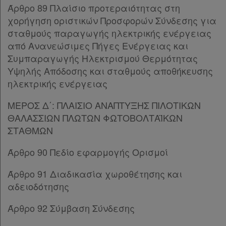
Άρθρο 54
[-]
Άρθρο 89 Πλαίσιο προτεραιότητας στη
Παρ.1
χορήγηση οριστικών Προσφορών Σύνδεσης για
Παρ.2
σταθμούς παραγωγής ηλεκτρικής ενέργειας
Παρ.3
από Ανανεώσιμες Πήγες Ενέργειας και
Παρ.4
Συμπαραγωγής Ηλεκτρισμού Θερμότητας
Παρ.5
Υψηλής Απόδοσης και σταθμούς αποθήκευσης
Παρ.6
ηλεκτρικής ενέργειας
Παρ.7
ΜΕΡΟΣ Δ΄: ΠΛΑΙΣΙΟ ΑΝΑΠΤΥΞΗΣ ΠΙΛΟΤΙΚΩΝ
Παρ.8
ΘΑΛΑΣΣΙΩΝ ΠΛΩΤΩΝ ΦΩΤΟΒΟΛΤΑΪΚΩΝ
Παρ.9
ΣΤΑΘΜΩΝ
Παρ.10
Άρθρο 55
[-]
Άρθρο 90 Πεδίο εφαρμογής Ορισμοί
Παρ.1
Παρ.2
Άρθρο 91 Διαδικασία χωροθέτησης και
Παρ.3
αδειοδότησης
Άρθρο 56
Άρθρο 92 Σύμβαση Σύνδεσης
Άρθρο 57
Άρθρο 58
[-]