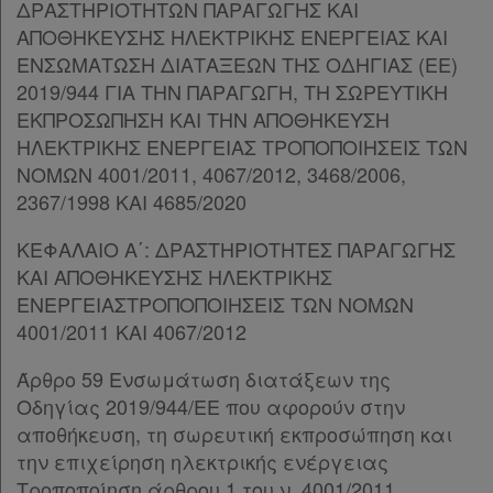
ΔΡΑΣΤΗΡΙΟΤΗΤΩΝ ΠΑΡΑΓΩΓΗΣ ΚΑΙ
Παρ.4
ΑΠΟΘΗΚΕΥΣΗΣ ΗΛΕΚΤΡΙΚΗΣ ΕΝΕΡΓΕΙΑΣ ΚΑΙ
Παρ.5
ΕΝΣΩΜΑΤΩΣΗ ΔΙΑΤΑΞΕΩΝ ΤΗΣ ΟΔΗΓΙΑΣ (ΕΕ)
Άρθρο 27
[-]
2019/944 ΓΙΑ ΤΗΝ ΠΑΡΑΓΩΓΗ, ΤΗ ΣΩΡΕΥΤΙΚΗ
Παρ.1
ΕΚΠΡΟΣΩΠΗΣΗ ΚΑΙ ΤΗΝ ΑΠΟΘΗΚΕΥΣΗ
Παρ.2
ΗΛΕΚΤΡΙΚΗΣ ΕΝΕΡΓΕΙΑΣ ΤΡΟΠΟΠΟΙΗΣΕΙΣ ΤΩΝ
Παρ.3
ΝΟΜΩΝ 4001/2011, 4067/2012, 3468/2006,
Παρ.4
2367/1998 ΚΑΙ 4685/2020
Παρ.5
Παρ.6
ΚΕΦΑΛΑΙΟ Α΄: ΔΡΑΣΤΗΡΙΟΤΗΤΕΣ ΠΑΡΑΓΩΓΗΣ
Παρ.7
ΚΑΙ ΑΠΟΘΗΚΕΥΣΗΣ ΗΛΕΚΤΡΙΚΗΣ
Παρ.8
ΕΝΕΡΓΕΙΑΣΤΡΟΠΟΠΟΙΗΣΕΙΣ ΤΩΝ ΝΟΜΩΝ
Παρ.9
4001/2011 ΚΑΙ 4067/2012
Άρθρο 28
[-]
Παρ.1
Άρθρο 59 Ενσωμάτωση διατάξεων της
Παρ.2
Οδηγίας 2019/944/ΕΕ που αφορούν στην
Παρ.3
αποθήκευση, τη σωρευτική εκπροσώπηση και
Παρ.4
την επιχείρηση ηλεκτρικής ενέργειας
Παρ.5
Τροποποίηση άρθρου 1 του ν. 4001/2011