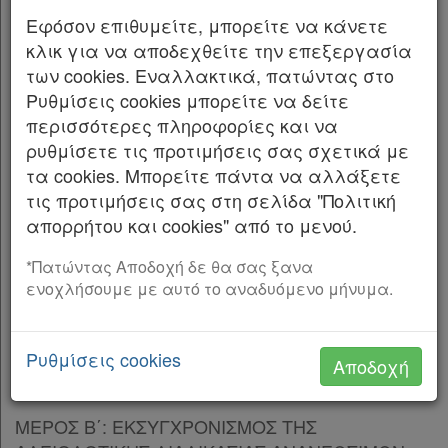
Φωτοβολταϊκών Σταθμών και ειδικότερες
Παρ.5
Εφόσον επιθυμείτε, μπορείτε να κάνετε
διατάξεις για την ενέργεια και την
Παρ.6
κλικ για να αποδεχθείτε την επεξεργασία
προστασία του περιβάλλοντος.
Παρ.6α
των cookies. Εναλλακτικά, πατώντας στο
Παρ.7
Η ΠΡΟΕΔΡΟΣ
Ρυθμίσεις cookies μπορείτε να δείτε
Άρθρο 4Α
[-]
περισσότερες πληροφορίες και να
Παρ.1
ΤΗΣ ΕΛΛΗΝΙΚΗΣ ΔΗΜΟΚΡΑΤΙΑΣ
ρυθμίσετε τις προτιμήσεις σας σχετικά με
Παρ.2
τα cookies. Μπορείτε πάντα να αλλάξετε
Εκδίδομε τον ακόλουθο νόμο που ψήφισε η
Παρ.3
τις προτιμήσεις σας στη σελίδα "Πολιτική
Βουλή:
Παρ.4
απορρήτου και cookies" από το μενού.
ΚΕΦΑΛΑΙΟ Β΄
[-]
ΠΙΝΑΚΑΣ ΠΕΡΙΕΧΟΜΕΝΩΝ
Άρθρο 5
[-]
*Πατώντας Αποδοχή δε θα σας ξανα
ενοχλήσουμε με αυτό το αναδυόμενο μήνυμα.
Παρ.1
ΜΕΡΟΣ Α΄: ΣΚΟΠΟΣ ΚΑΙ ΑΝΤΙΚΕΙΜΕΝΟ
Παρ.2
Άρθρο 1 Σκοπός
Παρ.3
Ρυθμίσεις cookies
Αποδοχή
Παρ.4
Άρθρο 2 Αντικείμενο
Παρ.5
Παρ.6
ΜΕΡΟΣ Β΄: ΕΚΣΥΓΧΡΟΝΙΣΜΟΣ ΤΗΣ
Παρ.7