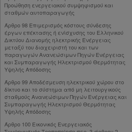
Προώθηση ενεργειακού συμψηφισμού και
Άρθρο 67
σταθμών αυτοπαραγωγής
Άρθρο 68
Άρθρο 69
Άρθρο 98 Επιμερισμός κόστους σύνδεσης
Άρθρο 70
έργων επέκτασης ή ενίσχυσης του Ελληνικού
Άρθρο 71
Δικτύου Διανομής ηλεκτρικής Ενέργειας
Άρθρο 72
μεταξύ του διαχειριστή του και των
Άρθρο 73
παραγωγών Ανανεώσιμων Πηγών Ενέργειας
Άρθρο 74
και Συμπαραγωγής Ηλεκτρισμού Θερμότητας
Άρθρο 75
Υψηλής Απόδοσης
Άρθρο 76
Άρθρο 77
[-]
Άρθρο 99 Αποδέσμευση ηλεκτρικού χώρου στο
Παρ.1
δίκτυο και το σύστημα από μη λειτουργικούς
Παρ.2
σταθμούς Ανανεώσιμων Πηγών Ενέργειας και
Άρθρο 78
[-]
Συμπαραγωγής Ηλεκτρισμού Θερμότητας
Παρ.1
Υψηλής Απόδοσης
Παρ.2
ΚΕΦΑΛΑΙΟ Β΄
[-]
Άρθρο 100 Εικονικός Ενεργειακός
Άρθρο 79
Συμψηφισμός Τροποποίηση περ. 3 άρθρου 2