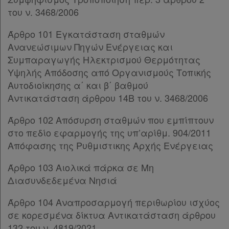
Άρθρο 80
του ν. 3468/2006
Άρθρο 81
Άρθρο 101 Εγκατάσταση σταθμών
Άρθρο 82
Ανανεώσιμων Πηγών Ενέργειας και
Άρθρο 83
Συμπαραγωγής Ηλεκτρισμού Θερμότητας
Άρθρο 84
Υψηλής Απόδοσης από Οργανισμούς Τοπικής
Άρθρο 85
Αυτοδιοίκησης α΄ και β΄ βαθμού
Άρθρο 86
Αντικατάσταση άρθρου 14Β του ν. 3468/2006
Άρθρο 87
ΚΕΦΑΛΑΙΟ Γ΄
[-]
Άρθρο 102 Απόσυρση σταθμών που εμπίπτουν
Άρθρο 88
στο πεδίο εφαρμογής της υπ’αρίθμ. 904/2011
Άρθρο 89
[-]
Απόφασης της Ρυθμιστικης Αρχής Ενέργειας
Παρ.1
Παρ.2
Άρθρο 103 Αιολικά πάρκα σε Μη
Παρ.3
Διασυνδεδεμένα Νησιά
Παρ.4
Παρ.5
Άρθρο 104 Αναπροσαρμογή περιθωρίου ισχύος
Άρθρο 89Α
[-]
σε κορεσμένα δίκτυα Αντικατάσταση άρθρου
Παρ.1
132 του ν. 4819/2021