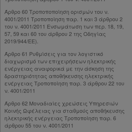
Παρ.6
Άρθρο 60 Τροποποποίηση ορισμών του ν.
Παρ.7
4001/2011 Τροποποίηση παρ. 1 και 3 άρθρου 2
Παρ.8
του ν. 4001/2011 Ενσωμάτωση των περ. 18, 19,
Παρ.9
57, 59 και 60 του άρθρου 2 της Οδηγίας
Παρ.10
2019/944/ΕΕ).
Παρ.11
Παρ.12
Άρθρο 61 Ρυθμίσεις για τον λογιστικό
Παρ.13
διαχωρισμό των επιχειρήσεων ηλεκτρικής
Παρ.14
ενέργειας αναφορικά με την άσκηση της
Παρ.15
δραστηριότητας αποθήκευσης ηλεκτρικής
Άρθρο 29
[-]
ενέργειας Τροποποίηση παρ. 3 άρθρου 22 του
Παρ.1
ν. 4001/2011
Παρ.2
Παρ.3
Άρθρο 62 Μοναδιαίες χρεώσεις Υπηρεσιών
Άρθρο 30
[-]
Κοινής Ωφέλειας για σταθμούς αποθήκευσης
Παρ.1
ηλεκτρικής ενέργειας Τροποποίηση παρ. 6
Παρ.2
άρθρου 55 του ν. 4001/2011
Παρ.3