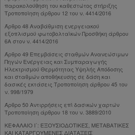
Παρ.3
παρακολούθηση του καθεστώτος στήριξης
Παρ.4
Τροποποίηση άρθρου 12 του ν. 4414/2016
Ενεργοί
Παρ.5
Άρθρο 48 Αναβάθμιση ενεργειακού
Παρ.6
συνδρομητές
εξοπλισμού φωτοβολταϊκών Προσθήκη άρθρου
Παρ.7
6Α στον ν. 4414/2016
Παρ.8
Τα
Παρ.9
Άρθρο 49 Επεμβάσεις σταθμών Ανανεώσιμων
Άρθρο 20
[-]
αγαπημένα
Πηγών Ενέργειας και Συμπαραγωγής
Παρ.1
μου
Ηλεκτρισμού Θερμότητας Υψηλής Απόδοσης
Παρ.2
και σταθμών αποθήκευσης σε δάση και
Παρ.3
Οι
δασικές εκτάσεις Τροποποίηση άρθρου 45 του
Παρ.4
σημειώσεις
ν. 998/1979
Παρ.5
μου
Άρθρο 21
[-]
Άρθρο 50 Αντιρρήσεις επί δασικών χαρτών
Παρ.1
Τροποποίηση άρθρου 18 του ν. 3889/2010
Ψάχνω
Παρ.2
Παρ.3
και
ΚΕΦΑΛΑΙΟ Ι΄: ΕΞΟΥΣΙΟΔΟΤΙΚΕΣ, ΜΕΤΑΒΑΤΙΚΕΣ
Παρ.4
ΚΑΙ ΚΑΤΑΡΓΟΥΜΕΝΕΣ ΔΙΑΤΑΞΕΙΣ