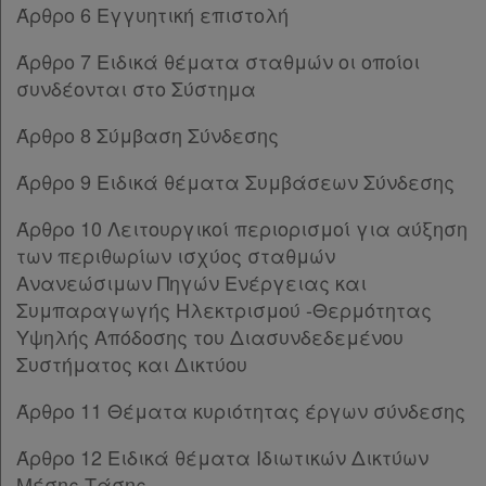
Άρθρο 6 Εγγυητική επιστολή
Παρ.5
Παρ.6
Άρθρο 7 Ειδικά θέματα σταθμών οι οποίοι
Παρ.7
συνδέονται στο Σύστημα
Παρ.8
Παρ.9
Άρθρο 8 Σύμβαση Σύνδεσης
Άρθρο 7
[-]
Άρθρο 9 Ειδικά θέματα Συμβάσεων Σύνδεσης
Παρ.1
Παρ.2
Άρθρο 10 Λειτουργικοί περιορισμοί για αύξηση
Παρ.3
των περιθωρίων ισχύος σταθμών
Παρ.4
Ανανεώσιμων Πηγών Ενέργειας και
Παρ.5
Συμπαραγωγής Ηλεκτρισμού -Θερμότητας
Άρθρο 8
[-]
Υψηλής Απόδοσης του Διασυνδεδεμένου
Παρ.1
Συστήματος και Δικτύου
Παρ.2
Παρ.3
Άρθρο 11 Θέματα κυριότητας έργων σύνδεσης
Παρ.4
Άρθρο 12 Ειδικά θέματα Ιδιωτικών Δικτύων
Παρ.5
Μέσης Τάσης
Παρ.6