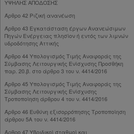
ΥΨΗΛΗΣ ΑΠΟΔΟΣΗΣ
Παρ.5
Παρ.6
Άρθρο 42 Ριζική ανανέωση
Παρ.7
Απόκτηση
Παρ.8
Άρθρο 43 Εγκατάσταση έργων Ανανεώσιμων
Συνδρομής
Παρ.9
Πηγών Ενέργειας πλησίον ή εντός των λιμνών
Παρ.10
υδροδότησης Αττικής
Παρ.11
Ατομική
Παρ.12
Άρθρο 44 Υπολογισμός Τιμής Αναφοράς της
συνδρομή
Παρ.13
Σύμβασης Λειτουργικής Ενίσχυσης Προσθήκη
Παρ.14
παρ. 20.β. στο άρθρο 3 του ν. 4414/2016
Ομαδικά
Άρθρο 18
[-]
Άρθρο 45 Υπολογισμός Τιμής Αναφοράς της
Παρ.1
πακέτα
Σύμβασης Λειτουργικής Ενίσχυσης
Παρ.2
Τροποποίηση άρθρου 4 του ν. 4414/2016
Άρθρο 19
[-]
Παροχές
Παρ.1
σε
Άρθρο 46 Ευθύνη εξισορρόπησης Τροποποίηση
Παρ.2
άρθρου 5Α του ν. 4414/2016
συνδρομητές
Παρ.2α
Παρ.2β
Άρθρο 47 Υβριδικοί σταθμοί και