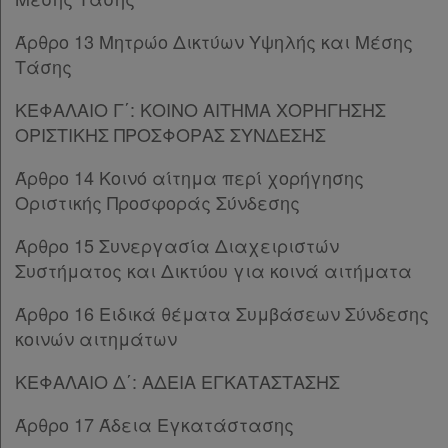
Παρ.7
Άρθρο 13 Μητρώο Δικτύων Υψηλής και Μέσης
Παρ.8
Τάσης
Παρ.9
Παρ.10
ΚΕΦΑΛΑΙΟ Γ΄: ΚΟΙΝΟ ΑΙΤΗΜΑ ΧΟΡΗΓΗΣΗΣ
Παρ.11
ΟΡΙΣΤΙΚΗΣ ΠΡΟΣΦΟΡΑΣ ΣΥΝΔΕΣΗΣ
Παρ.12
Παρ.13
Άρθρο 14 Κοινό αίτημα περί χορήγησης
Άρθρο 9
[-]
Οριστικής Προσφοράς Σύνδεσης
Παρ.1
Άρθρο 15 Συνεργασία Διαχειριστών
Παρ.2
Συστήματος και Δικτύου για κοινά αιτήματα
Παρ.3
Παρ.4
Άρθρο 16 Ειδικά θέματα Συμβάσεων Σύνδεσης
Παρ.5
κοινών αιτημάτων
Παρ.6
Άρθρο 9Α
[-]
ΚΕΦΑΛΑΙΟ Δ΄: ΑΔΕΙΑ ΕΓΚΑΤΑΣΤΑΣΗΣ
Παρ.1
Παρ.2
Άρθρο 17 Άδεια Εγκατάστασης