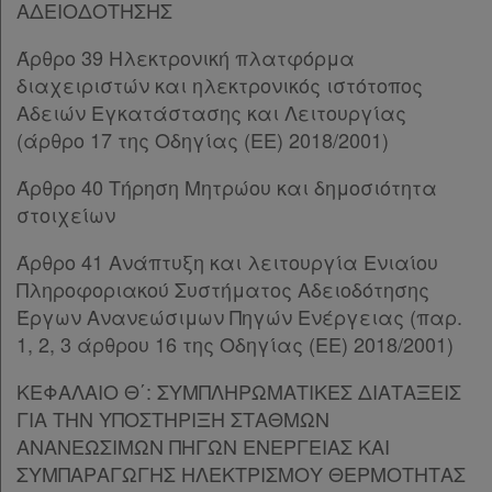
Παρ.4
ΑΔΕΙΟΔΟΤΗΣΗΣ
Παρ.5
Άρθρο 39 Ηλεκτρονική πλατφόρμα
Άρθρο 15
[-]
διαχειριστών και ηλεκτρονικός ιστότοπος
Πληροφορίες
Παρ.1
Αδειών Εγκατάστασης και Λειτουργίας
Παρ.2
(άρθρο 17 της Οδηγίας (ΕΕ) 2018/2001)
Παρ.3
Εταιρεία
Παρ.4
Άρθρο 40 Τήρηση Μητρώου και δημοσιότητα
Παρ.5
στοιχείων
Επικοινωνία
Παρ.6
Άρθρο 16
[-]
Άρθρο 41 Ανάπτυξη και λειτουργία Ενιαίου
Όροι
Παρ.1
Πληροφοριακού Συστήματος Αδειοδότησης
χρήσης
Παρ.2
Έργων Ανανεώσιμων Πηγών Ενέργειας (παρ.
ΚΕΦΑΛΑΙΟ Δ΄
[-]
1, 2, 3 άρθρου 16 της Οδηγίας (ΕΕ) 2018/2001)
Πολιτική
Άρθρο 17
[-]
ΚΕΦΑΛΑΙΟ Θ΄: ΣΥΜΠΛΗΡΩΜΑΤΙΚΕΣ ΔΙΑΤΑΞΕΙΣ
απορρήτου
Παρ.1
ΓΙΑ ΤΗΝ ΥΠΟΣΤΗΡΙΞΗ ΣΤΑΘΜΩΝ
Παρ.2
και
ΑΝΑΝΕΩΣΙΜΩΝ ΠΗΓΩΝ ΕΝΕΡΓΕΙΑΣ ΚΑΙ
Παρ.3
cookies
ΣΥΜΠΑΡΑΓΩΓΗΣ ΗΛΕΚΤΡΙΣΜΟΥ ΘΕΡΜΟΤΗΤΑΣ
Παρ.4