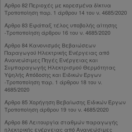
Παρ.5
Άρθρο 82 Περιοχές με κορεσμένα δίκτυα
Παρ.5α
Τροποποίηση παρ. 1 άρθρου 14 του ν. 4685/2020
Παρ.5β
Παρ.5γ
Άρθρο 83 Εφάπαξ τέλος υποβολής αίτησης
Παρ.6
-Τροποποίηση άρθρου 16 του ν. 4685/2020
Παρ.7
Άρθρο 84 Κανονισμός Βεβαιώσεων
Παρ.8
Παραγωγού Ηλεκτρικής Ενέργειας από
Άρθρο 43
[-]
Ανανεώσιμες Πηγές Ενέργειας και
Παρ.1
Συμπαραγωγής Ηλεκτρισμού Θερμότητας
Παρ.2
Υψηλής Απόδοσης και Ειδικών Έργων
Άρθρο 44
-Τροποποίηση παρ. 1 άρθρου 18 του ν.
Άρθρο 45
4685/2020
Άρθρο 46
Άρθρο 47
Άρθρο 85 Χορήγηση Βεβαίωσης Ειδικών Έργων
Άρθρο 48
Τροποποίηση άρθρου 19 του ν. 4685/2020
Άρθρο 49
Άρθρο 50
Άρθρο 86 Λειτουργία σταθμών παραγωγής
ΚΕΦΑΛΑΙΟ Ι΄
[-]
ηλεκτρικής ενέργειας από Ανανεώσιμες