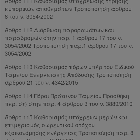
Παρ.8
Άρθρο 111 Καθορισμός υποχρέωσης τήρησης
Παρ.9
εμπορικών αποθεμάτων Τροποποίηση άρθρου
Παρ.10
6 του ν. 3054/2002
Άρθρο 95
Άρθρο 112 Διόρθωση παροραμάτων και
Άρθρο 96
[-]
παραδρομών στην παρ. 1 άρθρου 17 του ν.
Παρ.1
3054/2002 Τροποποίηση παρ.1 άρθρου 17 του ν.
Παρ.2
3054/2002
Παρ.3
Άρθρο 96Α
[-]
Άρθρο 113 Καθορισμός πόρων υπέρ του Ειδικού
Παρ.1
Ταμείου Ενεργειακής Απόδοσης Τροποποίηση
Παρ.2
άρθρου 21 του ν. 4342/2015
Παρ.3
Παρ.4
Άρθρο 114 Πόροι Πράσινου Ταμείου Προσθήκη
Παρ.5
περ. στ) στην παρ. 4 άρθρου 3 του ν. 3889/2010
Παρ.6
Άρθρο 115 Καθορισμός υπόχρεων μερών και
Παρ.7
επιμερισμός σωρευτικού στόχου
Παρ.8
εξοικονόμησης ενέργειας Τροποποίηση παρ. 8
Παρ.9