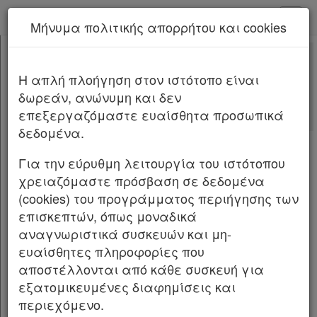
kodiko - Αρχική
Μήνυμα πολιτικής απορρήτου και cookies
Νέα υπηρεσία Kodiko Assistant.
Περισσότερα
4951
[-]
Νόμος 4951/2022
H απλή πλοήγηση στον ιστότοπο είναι
Κεφαλίδα
δωρεάν, ανώνυμη και δεν
Σώμα
[-]
Αλλαγές που επέφερε
επεξεργαζόμαστε ευαίσθητα προσωπικά
ΜΕΡΟΣ Α΄
[-]
Σχετικά: 4
δεδομένα.
Άρθρο 1
Με τις
τελευταίες αλλαγές
Άρθρο 2
από
το Νόμο 5325/2026
Για την εύρυθμη λειτουργία του ιστότοπου
ΜΕΡΟΣ Β΄
[-]
χρειαζόμαστε πρόσβαση σε δεδομένα
ΚΕΦΑΛΑΙΟ Α΄
[-]
(cookies) του προγράμματος περιήγησης των
NOMOΣ ΥΠ’ ΑΡΙΘΜ. 4951 ΦΕΚ Α 129/4.7.2022
Άρθρο 3
επισκεπτών, όπως μοναδικά
Άρθρο 4
[-]
Εκσυγχρονισμός της αδειοδοτικής διαδικασίας
αναγνωριστικά συσκευών και μη-
Παρ.1
Ανανεώσιμων Πηγών Ενέργειας Β’ φάση,
ευαίσθητες πληροφορίες που
Παρ.2
Αδειοδότηση παραγωγής και αποθήκευσης
αποστέλλονται από κάθε συσκευή για
Παρ.3
ηλεκτρικής ενέργειας, πλαίσιο ανάπτυξης
εξατομικευμένες διαφημίσεις και
Παρ.4
Πιλοτικών Θαλάσσιων Πλωτών
περιεχόμενο.
Παρ.4α