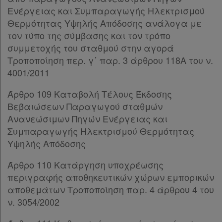
Ενέργειας και Συμπαραγωγής Ηλεκτρισμού
Άρθρο 92
[-]
Θερμότητας Υψηλής Απόδοσης ανάλογα με
Παρ.1
τον τύπο της σύμβασης και τον τρόπο
Παρ.2
συμμετοχής του σταθμού στην αγορά
Παρ.3
Τροποποίηση περ. γ΄ παρ. 3 άρθρου 118Α του ν.
Άρθρο 93
[-]
4001/2011
Παρ.1
Παρ.2
Άρθρο 109 Καταβολή Τέλους Έκδοσης
Παρ.3
Βεβαιώσεων Παραγωγού σταθμών
Παρ.4
Ανανεώσιμων Πηγών Ενέργειας και
Άρθρο 94
[-]
Συμπαραγωγής Ηλεκτρισμού Θερμότητας
Παρ.1
Υψηλής Απόδοσης
Παρ.2
Παρ.3
Άρθρο 110 Κατάργηση υποχρέωσης
Παρ.4
περιγραφής αποθηκευτικών χώρων εμπορικών
Παρ.5
αποθεμάτων Τροποποίηση παρ. 4 άρθρου 4 του
Παρ.6
ν. 3054/2002
Παρ.7