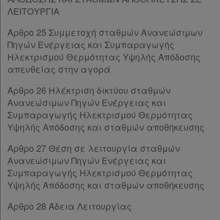
Παρ.10
ΛΕΙΤΟΥΡΓΙΑ
Παρ.11
Παρ.12
Άρθρο 25 Συμμετοχή σταθμών Ανανεώσιμων
Παρ.13
Πηγών Ενέργειας και Συμπαραγωγής
Παρ.14
Ηλεκτρισμού Θερμότητας Υψηλής Απόδοσης
Παρ.15
απευθείας στην αγορά
Άρθρο 10Α
[-]
Παρ.1
Άρθρο 26 Ηλέκτριση δικτύου σταθμών
Παρ.2
Ανανεώσιμων Πηγών Ενέργειας και
Παρ.3
Συμπαραγωγής Ηλεκτρισμού Θερμότητας
Παρ.4
Υψηλής Απόδοσης και σταθμών αποθήκευσης
Παρ.5
Άρθρο 27 Θέση σε λειτουργία σταθμών
Παρ.6
Ανανεώσιμων Πηγών Ενέργειας και
Άρθρο 10Β
[-]
Συμπαραγωγής Ηλεκτρισμού Θερμότητας
Παρ.1
Υψηλής Απόδοσης και σταθμών αποθήκευσης
Παρ.2
Παρ.3
Άρθρο 28 Άδεια Λειτουργίας
Παρ.4