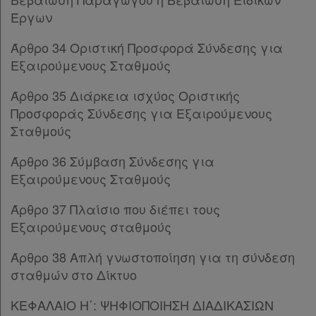
Παρ.1
Έργων
Παρ.2
Χρήσιμα
Παρ.3
Άρθρο 34 Οριστική Προσφορά Σύνδεσης για
Παρ.4
Εξαιρούμενους Σταθμούς
Παρ.5
Assistant
Παρ.6
Άρθρο 35 Διάρκεια ισχύος Οριστικής
Παρ.7
Νομολογία
Προσφοράς Σύνδεσης για Εξαιρούμενους
Παρ.7Α
Σταθμούς
Kodiko
Παρ.8
Άρθρο 36 Σύμβαση Σύνδεσης για
Παρ.9
Forum
Εξαιρούμενους Σταθμούς
Παρ.10
Παρ.11
Αναζήτηση
Άρθρο 37 Πλαίσιο που διέπει τους
Άρθρο 13
Κ.Α.Δ.
Εξαιρούμενους σταθμούς
ΚΕΦΑΛΑΙΟ Γ΄
[-]
Άρθρο 14
[-]
Άρθρο 38 Απλή γνωστοποίηση για τη σύνδεση
Διακρατικές
Παρ.1
σταθμών στο Δίκτυο
Συμφωνίες
Παρ.2
Ελλάδας
Παρ.3
ΚΕΦΑΛΑΙΟ Η΄: ΨΗΦΙΟΠΟΙΗΣΗ ΔΙΑΔΙΚΑΣΙΩΝ