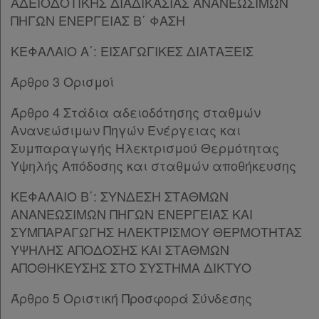
ΑΔΕΙΟΔΟΤΙΚΗΣ ΔΙΑΔΙΚΑΣΙΑΣ ΑΝΑΝΕΩΣΙΜΩΝ
Παρ.8
ΠΗΓΩΝ ΕΝΕΡΓΕΙΑΣ Β΄ ΦΑΣΗ
Παρ.9
Παρ.10
ΚΕΦΑΛΑΙΟ Α΄: ΕΙΣΑΓΩΓΙΚΕΣ ΔΙΑΤΑΞΕΙΣ
Παρ.11
Άρθρο 3 Ορισμοί
Παρ.12
Παρ.13
Άρθρο 4 Στάδια αδειοδότησης σταθμών
Παρ.14
Ανανεώσιμων Πηγών Ενέργειας και
Παρ.15
Συμπαραγωγής Ηλεκτρισμού Θερμότητας
Παρ.16
Υψηλής Απόδοσης και σταθμών αποθήκευσης
Παρ.17
Παρ.18
ΚΕΦΑΛΑΙΟ Β΄: ΣΥΝΔΕΣΗ ΣΤΑΘΜΩΝ
Παρ.19
ΑΝΑΝΕΩΣΙΜΩΝ ΠΗΓΩΝ ΕΝΕΡΓΕΙΑΣ ΚΑΙ
Παρ.20
ΣΥΜΠΑΡΑΓΩΓΗΣ ΗΛΕΚΤΡΙΣΜΟΥ ΘΕΡΜΟΤΗΤΑΣ
Άρθρο 6
[-]
ΥΨΗΛΗΣ ΑΠΟΔΟΣΗΣ ΚΑΙ ΣΤΑΘΜΩΝ
Παρ.1
ΑΠΟΘΗΚΕΥΣΗΣ ΣΤΟ ΣΥΣΤΗΜΑ ΔΙΚΤΥΟ
Παρ.2
Άρθρο 5 Οριστική Προσφορά Σύνδεσης
Παρ.3
Παρ.4