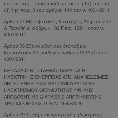
Παρ.8
ενέργειας Τροποποίηση υποπερ. (βα) της περ.
ΚΕΦΑΛΑΙΟ Η΄
[-]
(β) της παρ. 3 του άρθρου 143 του ν. 4001/2011
Άρθρο 39
[-]
Άρθρο 77 Μεταβατικές διατάξεις Κεφαλαίου
Παρ.1
Α΄Προσθήκη άρθρων 132 Γ και 132 Η στον ν.
Παρ.2
4001/2011
Παρ.3
Παρ.4
Άρθρο 78 Εξουσιοδοτικές διατάξεις
Παρ.5
Κεφαλαίου Α΄Προσθήκη άρθρου 132Δ στον ν.
Άρθρο 40
[-]
4001/2011
Παρ.1
Παρ.2
ΚΕΦΑΛΑΙΟ Β΄: ΣΤΑΘΜΟΙ ΠΑΡΑΓΩΓΗΣ
Παρ.3
ΗΛΕΚΤΡΙΚΗΣ ΕΝΕΡΓΕΙΑΣ ΑΠΟ ΑΝΑΝΕΩΣΙΜΕΣ
Παρ.4
ΠΗΓΕΣ ΕΝΕΡΓΕΙΑΣ ΚΑΙ ΣΥΜΠΑΡΑΓΩΓΗΣ
Παρ.5
ΗΛΕΚΤΡΙΣΜΟΥ ΘΕΡΜΟΤΗΤΑΣ ΥΨΗΛΗΣ
Άρθρο 41
[-]
ΑΠΟΔΟΣΗΣ ΜΕ ΔΙΑΤΑΞΕΙΣ ΑΠΟΘΗΚΕΥΣΗΣ
Παρ.1
ΤΡΟΠΟΠΟΙΗΣΕΙΣ ΤΟΥ Ν. 4685/2020
Παρ.2
Παρ.3
Άρθρο 79 Σταθμοί παραγωγής ηλεκτρικής