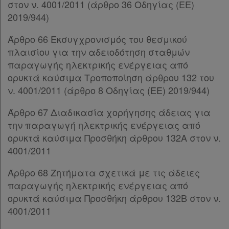
στον ν. 4001/2011 (άρθρο 36 Οδηγίας (ΕΕ)
Παρ.6
2019/944)
Παρ.7
Παρ.8
Άρθρο 66 Εκσυγχρονισμός του θεσμικού
Άρθρο 32
[-]
πλαισίου για την αδειοδότηση σταθμών
Παρ.1
παραγωγής ηλεκτρικής ενέργειας από
Παρ.2
ορυκτά καύσιμα Τροποποίηση άρθρου 132 του
Παρ.3
ν. 4001/2011 (άρθρο 8 Οδηγίας (ΕΕ) 2019/944)
Παρ.4
Άρθρο 67 Διαδικασία χορήγησης άδειας για
Παρ.5
την παραγωγή ηλεκτρικής ενέργειας από
Άρθρο 32Α
ορυκτά καύσιμα Προσθήκη άρθρου 132Α στον ν.
Άρθρο 32Β
[-]
4001/2011
Παρ.1
Παρ.2
Άρθρο 68 Ζητήματα σχετικά με τις άδειες
Παρ.3
παραγωγής ηλεκτρικής ενέργειας από
Παρ.4
ορυκτά καύσιμα Προσθήκη άρθρου 132Β στον ν.
ΚΕΦΑΛΑΙΟ Ζ΄
[-]
4001/2011
Άρθρο 33
[-]