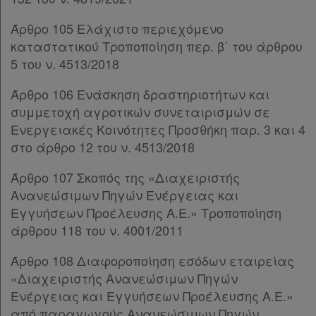
Παρ.2
Άρθρο 105 Ελάχιστο περιεχόμενο
Παρ.3
καταστατικού Τροποποίηση περ. β΄ του άρθρου
Παρ.4
5 του ν. 4513/2018
ΜΕΡΟΣ Δ΄
[-]
Άρθρο 90
[-]
Άρθρο 106 Ενάσκηση δραστηριοτήτων και
Παρ.1
συμμετοχή αγροτικών συνεταιρισμών σε
Παρ.2
Ενεργειακές Κοινότητες Προσθήκη παρ. 3 και 4
Παρ.3
στο άρθρο 12 του ν. 4513/2018
Άρθρο 91
[-]
Παρ.1
Άρθρο 107 Σκοπός της «Διαχειριστής
Παρ.2
Ανανεώσιμων Πηγών Ενέργειας και
Παρ.3
Εγγυήσεων Προέλευσης Α.Ε.» Τροποποίηση
Παρ.4
άρθρου 118 του ν. 4001/2011
Παρ.5
Άρθρο 108 Διαφοροποίηση εσόδων εταιρείας
Παρ.6
«Διαχειριστής Ανανεώσιμων Πηγών
Παρ.7
Ενέργειας και Εγγυήσεων Προέλευσης Α.Ε.»
Παρ.8
από παραγωγούς Ανανεώσιμων Πηγών
Παρ.9