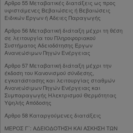
Άρθρο 55 Μεταβατικές διατάξεις ως προς
Παρ.1
υφιστάμενες Βεβαιώσεις ή Βεβαιώσεις
Παρ.2
Ειδικών Έργων ή Άδειες Παραγωγής
Παρ.3
Παρ.4
Άρθρο 56 Μεταβατική διάταξη μέχρι τη θέση
Παρ.5
σε λειτουργία του Πληροφοριακού
Παρ.6
Συστήματος Αδειοδότησης Έργων
ΚΕΦΑΛΑΙΟ Ε΄
[-]
Ανανεώσιμων Πηγών Ενέργειας
Άρθρο 25
[-]
Παρ.1
Άρθρο 57 Μεταβατική διάταξη μέχρι την
Παρ.2
έκδοση του Κανονισμού σύνδεσης,
Παρ.3
εγκατάστασης και λειτουργίας σταθμών
Παρ.4
Ανανεώσιμων Πηγών Ενέργειας και
Παρ.5
Συμπαραγωγής Ηλεκτρισμού Θερμότητας
Παρ.6
Υψηλής Απόδοσης
Άρθρο 26
[-]
Άρθρο 58 Καταργούμενες διατάξεις
Παρ.1
Παρ.2
ΜΕΡΟΣ Γ΄: ΑΔΕΙΟΔΟΤΗΣΗ ΚΑΙ ΑΣΚΗΣΗ ΤΩΝ
Παρ.3