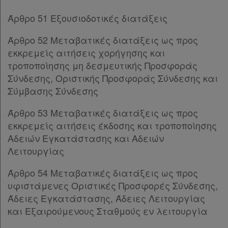
δε
Παρ.5
βρίσκω
Άρθρο 51 Εξουσιοδοτικές διατάξεις
Παρ.4
Παρ.5
Άρθρο 52 Μεταβατικές διατάξεις ως προς
Παρ.6
εκκρεμείς αιτήσεις χορήγησης και
Άρθρο 22
[-]
τροποποίησης μη δεσμευτικής Προσφοράς
Παρ.1
Σύνδεσης, Οριστικής Προσφοράς Σύνδεσης και
Παρ.2
Σύμβασης Σύνδεσης
Άρθρο 23
[-]
Παρ.1
Άρθρο 53 Μεταβατικές διατάξεις ως προς
Παρ.2
εκκρεμείς αιτήσεις έκδοσης και τροποποίησης
Παρ.3
Αδειών Εγκατάστασης και Αδειών
Παρ.4
Λειτουργίας
Άρθρο 23Α
[-]
Άρθρο 54 Μεταβατικές διατάξεις ως προς
Παρ.1
υφιστάμενες Οριστικές Προσφορές Σύνδεσης,
Παρ.2
Άδειες Εγκατάστασης, Άδειες Λειτουργίας
Παρ.3
και Εξαιρούμενους Σταθμούς εν λειτουργία
Παρ.4
Άρθρο 24
[-]