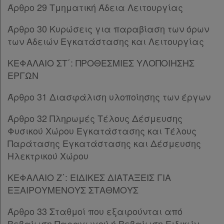
Παρ.5
Άρθρο 29 Τμηματική Άδεια Λειτουργίας
Παρ.6
Παρ.7
Άρθρο 30 Κυρώσεις για παραβίαση των όρων
Άρθρο 10Γ
[-]
των Αδειών Εγκατάστασης και Λειτουργίας
Παρ.1
ΚΕΦΑΛΑΙΟ ΣΤ΄: ΠΡΟΘΕΣΜΙΕΣ ΥΛΟΠΟΙΗΣΗΣ
Παρ.2
ΕΡΓΩΝ
Παρ.3
Παρ.4
Άρθρο 31 Διασφάλιση υλοποίησης των έργων
Παρ.5
Άρθρο 11
[-]
Άρθρο 32 Πληρωμές Τέλους Δέσμευσης
Παρ.1
Φυσικού Χώρου Εγκατάστασης και Τέλους
Παρ.2
Παράτασης Εγκατάστασης και Δέσμευσης
Παρ.3
Ηλεκτρικού Χώρου
Παρ.4
ΚΕΦΑΛΑΙΟ Ζ΄: ΕΙΔΙΚΕΣ ΔΙΑΤΑΞΕΙΣ ΓΙΑ
Παρ.5
ΕΞΑΙΡΟΥΜΕΝΟΥΣ ΣΤΑΘΜΟΥΣ
Παρ.6
Παρ.7
Άρθρο 33 Σταθμοί που εξαιρούνται από
Άρθρο 12
[-]
Βεβαίωση Παραγωγού ή Βεβαίωση Ειδικών