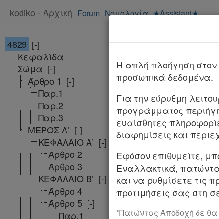
kodiko - Αρχική
Forum
Νομολογία
★Assistant★
4829
[-]
Νόμος 4829/
Κεφαλίδα
ΦΕΚ
Αλλαγές 
H απλή πλοήγηση στον 
Σώμα
[-]
προσωπικά δεδομένα.
Άρθρο 1
[-]
ΝΟΜΟΣ ΥΠ’ ΑΡΙΘΜ
Παρ.1
Για την εύρυθμη λειτο
Παρ.2
προγράμματος περιήγη
Ενίσχυση διαφάν
Παρ.3
ευαίσθητες πληροφορί
αποκατάσταση τη
ΜΕΡΟΣ Α’
[-]
διαφημίσεις και περιε
διατάξεις.
ΚΕΦΑΛΑΙΟ Α’
[-]
Άρθρο 2
Εφόσον επιθυμείτε, μπ
Η ΠΡΟΕΔΡΟΣ
Άρθρο 3
Εναλλακτικά, πατώντας
ΚΕΦΑΛΑΙΟ Β’
[-]
ΤΗΣ ΕΛΛΗΝΙΚΗΣ
και να ρυθμίσετε τις π
Άρθρο 4
προτιμήσεις σας στη σε
Εκδίδομε τον ακ
Άρθρο 5
[-]
*Πατώντας Αποδοχή δε θα
Παρ.1