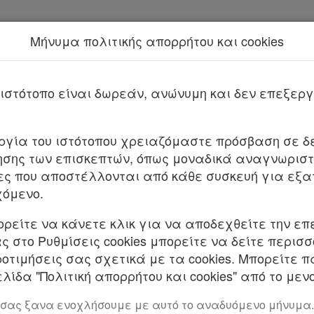
Μήνυμα πολιτικής απορρήτου και cookies
Νέα υπηρεσία Kodiko Assistant.
Π
2021
Με τις
τελευταίες 
από
το Νόμο 5314
που επέφερε
ιστότοπο είναι δωρεάν, ανώνυμη και δεν επεξε
. 4829 ΦΕΚ Α 166/10.9.2021
υργία του ιστότοπου χρειαζόμαστε πρόσβαση σε δε
σης των επισκεπτών, όπως μοναδικά αναγνωριστι
ειας και λογοδοσίας σε θεσμικούς φορείς της Πολ
ες που αποστέλλονται από κάθε συσκευή για εξα
ς ακεραιότητας του Ενιαίου Συστήματος Κινητι κ
χόμενο.
ορείτε να κάνετε κλικ για να αποδεχθείτε την επ
 στο Ρυθμίσεις cookies μπορείτε να δείτε περισ
 ΔΗΜΟΚΡΑΤΙΑΣ
ροτιμήσεις σας σχετικά με τα cookies. Μπορείτε 
λίδα "Πολιτική απορρήτου και cookies" από το μενο
όλουθο νόμο που ψήφισε η Βουλή: ΠΙΝΑΚΑΣ ΠΕΡΙΕ
 σας ξανα ενοχλήσουμε με αυτό το αναδυόμενο μήνυμα.