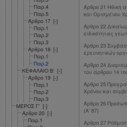
απορρήτου
Παρ.4
Άρθρο 21 Ηθική 
Παρ.5
και Ορισμένου Χρ
και
Άρθρο 17
[-]
cookies
Άρθρο 22 Δικαί
Παρ.1
ειδικότητας γεω
Παρ.2
Απόκτηση
Παρ.3
Άρθρο 23 Συμβάσ
Συνδρομής
Άρθρο 18
[-]
ερευνητικών ορ
Παρ.1
Παρ.2
Άρθρο 24 Διορισ
Ατομική
ΚΕΦΑΛΑΙΟ Β’
[-]
του άρθρου 14 του
συνδρομή
Άρθρο 19
[-]
Άρθρο 25 Προγρα
Παρ.1
Ομαδικά
Χρόνου και σύμβ
Παρ.2
πακέτα
Παρ.3
Άρθρο 26 Προσωπι
ΜΕΡΟΣ Γ’
[-]
(Α’ 87)
Παροχές
Άρθρο 20
[-]
Παρ.1
σε
Άρθρο 27 Ρύθμισ