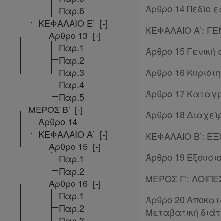
Αναζήτηση
Άρθρο 14 Πεδίο 
Παρ.6
Κ.Α.Δ.
ΚΕΦΑΛΑΙΟ Ε’
[-]
ΚΕΦΑΛΑΙΟ Α’: Γ
Άρθρο 13
[-]
Διακρατικές
Παρ.1
Άρθρο 15 Γενική
Παρ.2
Συμφωνίες
Παρ.3
Άρθρο 16 Κυριότ
Ελλάδας
Παρ.4
Άρθρο 17 Καταγρ
Πληροφορίες
Παρ.5
ΜΕΡΟΣ Β’
[-]
Άρθρο 18 Διαχεί
Άρθρο 14
Εταιρεία
ΚΕΦΑΛΑΙΟ Α’
[-]
ΚΕΦΑΛΑΙΟ Β’: Ε
Άρθρο 15
[-]
Επικοινωνία
Άρθρο 19 Εξουσιο
Παρ.1
Παρ.2
Όροι
ΜΕΡΟΣ Γ’: ΛΟΙΠ
Άρθρο 16
[-]
χρήσης
Παρ.1
Άρθρο 20 Αποκατ
Παρ.2
Μεταβατική διά
Πολιτική
Παρ.3