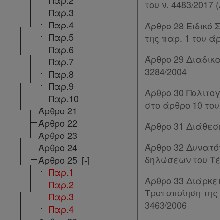
Παρ.2
συνδρομητές
του ν. 4483/2017 (
Παρ.3
Ενεργοί
Παρ.4
Άρθρο 28 Ειδικό 
Παρ.5
της παρ. 1 του άρ
συνδρομητές
Παρ.6
Άρθρο 29 Διαδικα
Παρ.7
3284/2004
Παρ.8
Τα
Παρ.9
αγαπημένα
Άρθρο 30 Πολιτο
Παρ.10
στο άρθρο 10 του 
μου
Άρθρο 21
Άρθρο 22
Άρθρο 31 Διάθεση
Οι
Άρθρο 23
σημειώσεις
Άρθρο 32 Δυνατ
Άρθρο 24
δηλώσεων του Τέλ
Άρθρο 25
[-]
μου
Παρ.1
Άρθρο 33 Διάρκε
Παρ.2
Ψάχνω
Τροποποίηση της 
Παρ.3
και
3463/2006
Παρ.4
δε