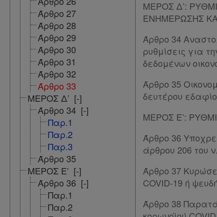
Άρθρο 26
ΜΕΡΟΣ Δ’: ΡΥΘΜ
βρίσκω
Άρθρο 27
ΕΝΗΜΕΡΩΣΗΣ ΚΑΙ
Άρθρο 28
Άρθρο 29
Άρθρο 34 Αναστο
Άρθρο 30
ρυθμίσεις για τ
Άρθρο 31
δεδομένων οικον
Άρθρο 32
Άρθρο 35 Οικονο
Άρθρο 33
δευτέρου εδαφίου
ΜΕΡΟΣ Δ’
[-]
Άρθρο 34
[-]
ΜΕΡΟΣ Ε’: ΡΥΘΜ
Παρ.1
Παρ.2
Άρθρο 36 Υποχρεω
Παρ.3
άρθρου 206 του ν
Άρθρο 35
ΜΕΡΟΣ Ε’
[-]
Άρθρο 37 Κυρώσε
Άρθρο 36
[-]
COVID-19 ή ψευδ
Παρ.1
Άρθρο 38 Παρατά
Παρ.2
κορωνοϊού COVID