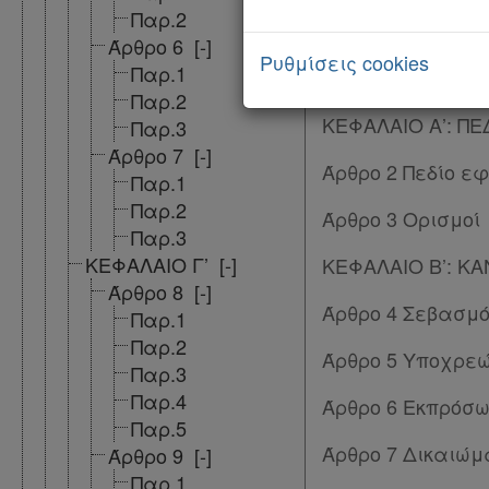
Άρθρο 1 Σκοπός Α
Παρ.2
Άρθρο 6
[-]
ΜΕΡΟΣ Α’: ΡΥΘΜ
Ρυθμίσεις cookies
Παρ.1
ΤΗΣ ΠΟΛΙΤΕΙΑΣ
Παρ.2
ΚΕΦΑΛΑΙΟ Α’: Π
Παρ.3
Άρθρο 7
[-]
Άρθρο 2 Πεδίο ε
Παρ.1
Παρ.2
Άρθρο 3 Ορισμοί
Παρ.3
ΚΕΦΑΛΑΙΟ Γ’
[-]
ΚΕΦΑΛΑΙΟ Β’: Κ
Άρθρο 8
[-]
Άρθρο 4 Σεβασμό
Παρ.1
Παρ.2
Άρθρο 5 Υποχρε
Παρ.3
Παρ.4
Άρθρο 6 Εκπρόσ
Παρ.5
Άρθρο 7 Δικαιώ
Άρθρο 9
[-]
Παρ.1