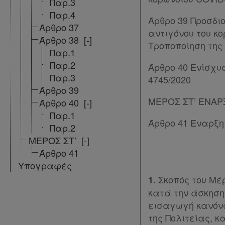
Παρ.3
Παρ.4
Άρθρο 39 Προσδι
Άρθρο 37
αντιγόνου του κο
Άρθρο 38
[-]
Τροποποίηση της 
Παρ.1
Παρ.2
Άρθρο 40 Ενίσχυσ
Παρ.3
4745/2020
Άρθρο 39
ΜΕΡΟΣ ΣΤ’ ΕΝΑΡ
Άρθρο 40
[-]
Παρ.1
Άρθρο 41 Έναρξη
Παρ.2
ΜΕΡΟΣ ΣΤ’
[-]
Άρθρο 41
Υπογραφές
Σκοπός του Μέρ
1.
κατά την άσκηση 
εισαγωγή κανόνω
της Πολιτείας, 