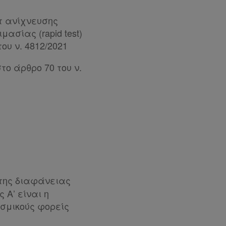
τ ανίχνευσης
ασίας (rapid test)
ου ν. 4812/2021
το άρθρο 70 του ν.
 της διαφάνειας
 Α’ είναι η
εσμικούς φορείς