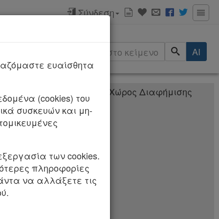
Σύνδεση
ερισσότερα
αλλαγές
AI
/2026
ργαζόμαστε ευαίσθητα
δομένα (cookies) του
κά συσκευών και μη-
ιτείας,
τομικευμένες
ότητας και λοιπές
εξεργασία των cookies.
σότερες πληροφορίες
πάντα να αλλάξετε τις
ύ.
ΧΟΜΕΝΩΝ