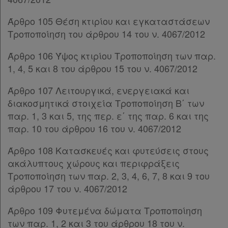
Παρ.3
ΚΕΦΑΛΑΙΟ ΙΔ΄
[-]
Άρθρο 105 Θέση κτιρίου και εγκαταστάσεων
Άρθρο 169
[-]
Τροποποίηση του άρθρου 14 του ν. 4067/2012
Παρ.1
Άρθρο 106 Ύψος κτιρίου Τροποποίηση των παρ.
Παρ.2
1, 4, 5 και 8 του άρθρου 15 του ν. 4067/2012
Παρ.3
Παρ.4
Άρθρο 107 Λειτουργικά, ενεργειακά και
Παρ.5
διακοσμητικά στοιχεία Τροποποίηση Β΄ των
Παρ.6
παρ. 1, 3 και 5, της περ. ε΄ της παρ. 6 και της
Άρθρο 170
παρ. 10 του άρθρου 16 του ν. 4067/2012
Άρθρο 171
ΚΕΦΑΛΑΙΟ ΙΕ΄
[-]
Άρθρο 108 Κατασκευές και φυτεύσεις στους
Άρθρο 172
ακάλυπτους χώρους και περιφράξεις
Παράρτημα
Τροποποίηση των παρ. 2, 3, 4, 6, 7, 8 και 9 του
Υπογραφές
άρθρου 17 του ν. 4067/2012
Άρθρο 109 Φυτεμένα δώματα Τροποποίηση
των παρ. 1, 2 και 3 του άρθρου 18 του ν.