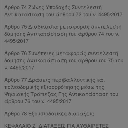
Άρθρο 135
[-]
Άρθρο 74 Ζώνες Υποδοχής Συντελεστή
Παρ.1
Αντικατάσταση του άρθρου 72 του ν. 4495/2017
Παρ.2
Άρθρο 75 Διαδικασία μεταφοράς συντελεστή
Παρ.3
δόμησης Αντικατάσταση του άρθρου 74 του ν.
Άρθρο 136
[-]
4495/2017
Παρ.1
Παρ.2
Άρθρο 76 Συνέπειες μεταφοράς συντελεστή
Άρθρο 137
[-]
δόμησης Αντικατάσταση του άρθρου του 75 του
Παρ.1
ν. 4495/2017
Παρ.2
Παρ.3
Άρθρο 77 Δράσεις περιβαλλοντικής και
Παρ.4
πολεοδομικής εξισορρόπησης μέσω της
Παρ.5
Ψηφιακής Τράπεζας Γης Αντικατάσταση του
Άρθρο 138
άρθρου 76 του ν. 4495/2017
Άρθρο 139
[-]
Άρθρο 78 Εξουσιοδοτικές διατάξεις
Παρ.1
Παρ.2
ΚΕΦΑΛΑΙΟ Ζ΄ ΔΙΑΤΑΞΕΙΣ ΓΙΑ ΑΥΘΑΙΡΕΤΕΣ
Παρ.3