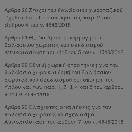
Παρ.1
Παρ.2
Άρθρο 20 Στόχοι του θαλάσσιου χωροταξικού
Παρ.3
σχεδιασμού Τροποποίηση της παρ. 2 του
Παρ.4
άρθρου 4 του ν. 4546/2018
Παρ.5
Παρ.6
Άρθρο 21 Θέσπιση και εφαρμογή του
Παρ.7
θαλάσσιου χωροταξικού σχεδιασμού
Παρ.8
Αντικατάσταση του άρθρου 5 του ν. 4546/2018
Παρ.9
Άρθρο 22 Εθνική χωρική στρατηγική για τον
ΚΕΦΑΛΑΙΟ Δ΄
[-]
θαλάσσιο χώρο και δομή του θαλάσσιου
Άρθρο 41
χωροταξικού σχεδιασμού ροποποίηση του
Άρθρο 42
τίτλου και των παρ. 1, 2, 3, 4 και 5 του άρθρου
Άρθρο 43
[-]
6 του ν. 4546/2018
Παρ.1
Παρ.2
Άρθρο 23 Ελάχιστες απαιτήσεις για τον
Παρ.3
θαλάσσιο χωροταξικό σχεδιασμό
Άρθρο 44
[-]
Αντικατάσταση του άρθρου 7 του ν. 4546/2018
Παρ.1