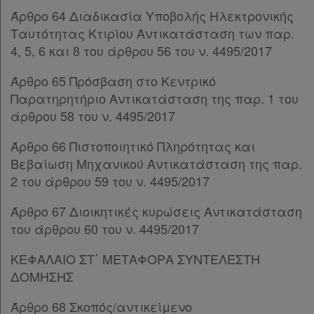
ΚΕΦΑΛΑΙΟ ΙΑ΄
[-]
Άρθρο 64 Διαδικασία Υποβολής Ηλεκτρονικής
Άρθρο 117
Ταυτότητας Κτιρίου Αντικατάσταση των παρ.
Άρθρο 118
4, 5, 6 και 8 του άρθρου 56 του ν. 4495/2017
Άρθρο 119
Άρθρο 65 Πρόσβαση στο Κεντρικό
Άρθρο 120
Παρατηρητήριο Αντικατάσταση της παρ. 1 του
Άρθρο 121
άρθρου 58 του ν. 4495/2017
Άρθρο 122
Άρθρο 123
Άρθρο 66 Πιστοποιητικό Πληρότητας και
ΚΕΦΑΛΑΙΟ ΙΒ΄
[-]
Βεβαίωση Μηχανικού Αντικατάσταση της παρ.
Άρθρο 124
2 του άρθρου 59 του ν. 4495/2017
Άρθρο 125
[-]
Παρ.1
Άρθρο 67 Διοικητικές κυρώσεις Αντικατάσταση
Παρ.2
του άρθρου 60 του ν. 4495/2017
Άρθρο 126
[-]
Παρ.1
ΚΕΦΑΛΑΙΟ ΣΤ΄ ΜΕΤΑΦΟΡΑ ΣΥΝΤΕΛΕΣΤΗ
Παρ.2
ΔΟΜΗΣΗΣ
Άρθρο 127
Άρθρο 68 Σκοπός/αντικείμενο
Άρθρο 128
[-]