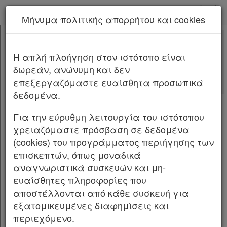
kodiko - Αρχική
Μήνυμα πολιτικής απορρήτου και cookies
Νέα υπηρεσία Kodiko Assistant.
Περισσότερα
4759
[-]
Νόμος 4759/2020
H απλή πλοήγηση στον ιστότοπο είναι
Κεφαλίδα
δωρεάν, ανώνυμη και δεν
Σώμα
[-]
Αλλαγές που επέφερε
επεξεργαζόμαστε ευαίσθητα προσωπικά
ΚΕΦΑΛΑΙΟ Α΄
[-]
Σχετικά: 15
δεδομένα.
Άρθρο 1
Με τις
τελευταίες αλλαγές
Άρθρο 2
[-]
από
το Νόμο 5314/2026
Για την εύρυθμη λειτουργία του ιστότοπου
Παρ.1
χρειαζόμαστε πρόσβαση σε δεδομένα
Παρ.2
(cookies) του προγράμματος περιήγησης των
ΝΟΜΟΣ ΥΠ’ ΑΡΙΘΜ. 4759 ΦΕΚ Α 245/9.12.2020
Άρθρο 3
επισκεπτών, όπως μοναδικά
Άρθρο 4
Εκσυγχρονισμός της Χωροταξικής και
αναγνωριστικά συσκευών και μη-
Άρθρο 5
Πολεοδομικής Νομοθεσίας και άλλες
ευαίσθητες πληροφορίες που
Άρθρο 6
διατάξεις.
αποστέλλονται από κάθε συσκευή για
Άρθρο 7
εξατομικευμένες διαφημίσεις και
Άρθρο 8
H ΠΡΟΕΔΡΟΣ
περιεχόμενο.
Άρθρο 9