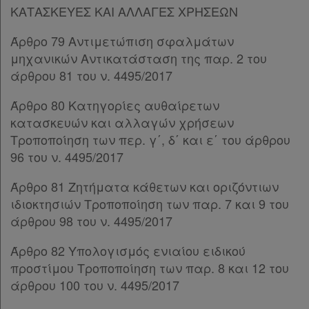
ΚΑΤΑΣΚΕΥΕΣ ΚΑΙ ΑΛΛΑΓΕΣ ΧΡΗΣΕΩΝ
Άρθρο 140
[-]
Παρ.1
Άρθρο 79 Αντιμετώπιση σφαλμάτων
Παρ.2
μηχανικών Αντικατάσταση της παρ. 2 του
Παρ.3
άρθρου 81 του ν. 4495/2017
Άρθρο 141
Άρθρο 142
[-]
Άρθρο 80 Κατηγορίες αυθαίρετων
Παρ.1
κατασκευών και αλλαγών χρήσεων
Παρ.2
Τροποποίηση των περ. γ΄, δ΄ και ε΄ του άρθρου
Παρ.3
96 του ν. 4495/2017
Άρθρο 143
Άρθρο 81 Ζητήματα κάθετων και οριζόντιων
Άρθρο 144
ιδιοκτησιών Τροποποίηση των παρ. 7 και 9 του
Άρθρο 145
άρθρου 98 του ν. 4495/2017
Άρθρο 146
[-]
Παρ.1
Άρθρο 82 Υπολογισμός ενιαίου ειδικού
Παρ.2
προστίμου Τροποποίηση των παρ. 8 και 12 του
Παρ.3
άρθρου 100 του ν. 4495/2017
Άρθρο 147