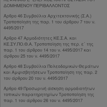
Παρ.1
ΔΟΜΗΜΕΝΟΥ ΠΕΡΙΒΑΛΛΟΝΤΟΣ
Παρ.2
Παρ.3
Άρθρο 46 Συμβούλια Αρχιτεκτονικής (Σ.Α.)
Απόκτηση
Άρθρο 90
[-]
Τροποποίηση της παρ. 1 του άρθρου 7 του ν.
Συνδρομής
Παρ.1
4495/2017
Παρ.2
Άρθρο 47 Αρμοδιότητες ΚΕ.Σ.Α. και
Παρ.3
Ατομική
ΚΕ.ΣΥ.ΠΟ.Θ.Α. Τροποποίηση της περ. ε΄ της
Παρ.4
παρ. 1 του άρθρου 14 του ν. 4495/2017 και
συνδρομή
Άρθρο 91
[-]
άρθρου 25 του ν. 4495/2017
Παρ.1
Ομαδικά
Παρ.2
Άρθρο 48 Συμβούλια Πολεοδομικών Θεμάτων
Παρ.3
πακέτα
και Αμφισβητήσεων Τροποποίηση της παρ. 2
Άρθρο 92
[-]
του άρθρου 20 του ν. 4495/2017
Παρ.1
Παροχές
Παρ.2
Άρθρο 49 Προσωρινή άσκηση αρμοδιοτήτων
σε
Παρ.3
τοπικών παρατηρητηρίων Τροποποίηση της
συνδρομητές
Παρ.4
παρ. 1 του άρθρου 26 του ν. 4495/2017
Παρ.5