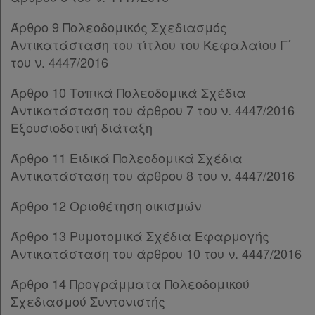
Άρθρο 24
Άρθρο 9 Πολεοδομικός Σχεδιασμός
Άρθρο 25
Αντικατάσταση του τίτλου του Κεφαλαίου Γ΄
Άρθρο 26
του ν. 4447/2016
Άρθρο 27
Άρθρο 28
Άρθρο 10 Τοπικά Πολεοδομικά Σχέδια
Άρθρο 29
Αντικατάσταση του άρθρου 7 του ν. 4447/2016
Άρθρο 30
Εξουσιοδοτική διάταξη
ΚΕΦΑΛΑΙΟ Γ΄
[-]
Άρθρο 31
Άρθρο 11 Ειδικά Πολεοδομικά Σχέδια
Άρθρο 32
[-]
Αντικατάσταση του άρθρου 8 του ν. 4447/2016
Παρ.1
Άρθρο 12 Οριοθέτηση οικισμών
Παρ.2
Παρ.3
Άρθρο 13 Ρυμοτομικά Σχέδια Εφαρμογής
Άρθρο 33
[-]
Αντικατάσταση του άρθρου 10 του ν. 4447/2016
Παρ.1
Παρ.2
Άρθρο 14 Προγράμματα Πολεοδομικού
Παρ.3
Σχεδιασμού Συντονιστής
Παρ.3α