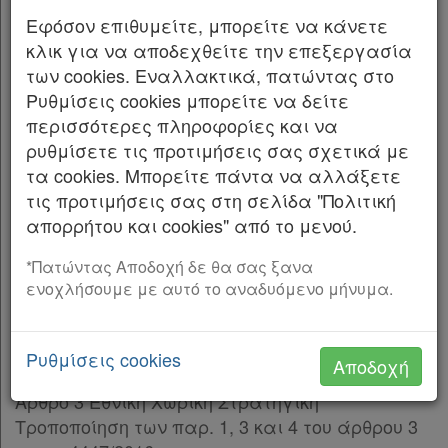
Άρθρο 10
ΤΗΣ ΕΛΛΗΝΙΚΗΣ ΔΗΜΟΚΡΑΤΙΑΣ
Εφόσον επιθυμείτε, μπορείτε να κάνετε
Άρθρο 11
κλικ για να αποδεχθείτε την επεξεργασία
Εκδίδομε τον ακόλουθο νόμο που ψήφισε η
Άρθρο 12
[-]
των cookies. Εναλλακτικά, πατώντας στο
Βουλή:
Παρ.1
Ρυθμίσεις cookies μπορείτε να δείτε
Παρ.2
περισσότερες πληροφορίες και να
ΠΙΝΑΚΑΣ ΠΕΡΙΕΧΟΜΕΝΩΝ
Παρ.3
ρυθμίσετε τις προτιμήσεις σας σχετικά με
Παρ.4
ΚΕΦΑΛΑΙΟ Α΄ ΑΠΛΟΥΣΤΕΥΣΗ, ΕΠΙΤΑΧΥΝΣΗ ΚΑΙ
τα cookies. Μπορείτε πάντα να αλλάξετε
Παρ.5
ΒΕΛΤΙΩΣΗ ΤΗΣ ΑΠΟΤΕΛΕΣΜΑΤΙΚΟΤΗΤΑΣ ΤΟΥ
τις προτιμήσεις σας στη σελίδα "Πολιτική
Παρ.6
ΣΥΣΤΗΜΑΤΟΣ ΧΩΡΟΤΑΞΙΚΟΥ ΚΑΙ
απορρήτου και cookies" από το μενού.
Παρ.7
ΠΟΛΕΟΔΟΜΙΚΟΥ ΣΧΕΔΙΑΣΜΟΥ
Παρ.8
*Πατώντας Αποδοχή δε θα σας ξανα
Άρθρο 1 Σκοπός
ενοχλήσουμε με αυτό το αναδυόμενο μήνυμα.
Παρ.9
Άρθρο 13
Άρθρο 2 Ορισμοί Αντικατάσταση του άρθρου 1
Άρθρο 14
[-]
του ν. 4447/2016
Ρυθμίσεις cookies
Αποδοχή
Παρ.1
Παρ.2
Άρθρο 3 Εθνική Χωρική Στρατηγική
Παρ.3
Τροποποίηση των παρ. 1, 3 και 4 του άρθρου 3
Παρ.4