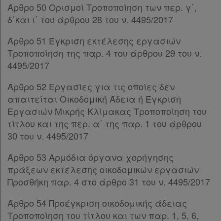
Παρ.6
Άρθρο 50 Ορισμοί Τροποποίηση των περ. γ΄,
Άρθρο 93
[-]
δ΄και ι΄ του άρθρου 28 του ν. 4495/2017
Ενεργοί
Παρ.1
Άρθρο 51 Έγκριση εκτέλεσης εργασιών
Παρ.2
συνδρομητές
Τροποποίηση της παρ. 4 του άρθρου 29 του ν.
Παρ.3
4495/2017
Παρ.4
Τα
ΚΕΦΑΛΑΙΟ ΗΑ
[-]
Άρθρο 52 Εργασίες για τις οποίες δεν
Άρθρο 93Α
αγαπημένα
απαιτείται Οικοδομική Άδεια ή Έγκριση
ΚΕΦΑΛΑΙΟ Θ΄
[-]
μου
Εργασιών Μικρής Κλίμακας Τροποποίηση του
Άρθρο 94
τίτλου και της περ. α΄ της παρ. 1 του άρθρου
Άρθρο 95
[-]
Οι
30 του ν. 4495/2017
Παρ.1
σημειώσεις
Παρ.2
Άρθρο 53 Αρμόδια όργανα χορήγησης
μου
Παρ.3
πράξεων εκτέλεσης οικοδομικών εργασιών
Άρθρο 95Α
[-]
Προσθήκη παρ. 4 στο άρθρο 31 του ν. 4495/2017
Ψάχνω
Παρ.1
Άρθρο 54 Προέγκριση οικοδομικής άδειας
Παρ.2
και
Τροποποίηση του τίτλου και των παρ. 1, 5, 6,
Παρ.3