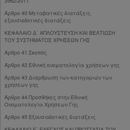
3982/2011
Άρθρο 80
Άρθρο 81
Άρθρο 40 Μεταβατικές διατάξεις
Άρθρο 82
εξουσιοδοτικές διατάξεις
Πληροφορίες
Άρθρο 83
Άρθρο 84
ΚΕΦΑΛΑΙΟ Δ΄ ΑΠΛΟΥΣΤΕΥΣΗ ΚΑΙ ΒΕΛΤΙΩΣΗ
Άρθρο 85
[-]
ΤΟΥ ΣΥΣΤΗΜΑΤΟΣ ΧΡΗΣΕΩΝ ΓΗΣ
Εταιρεία
Παρ.1
Άρθρο 41 Σκοπός
Παρ.2
Επικοινωνία
Άρθρο 86
Άρθρο 42 Εθνική ονοματολογία χρήσεων γης
ΚΕΦΑΛΑΙΟ Η΄
[-]
Όροι
Άρθρο 87
Άρθρο 43 Διάρθρωση των κατηγοριών των
χρήσης
Άρθρο 88
[-]
χρήσεων γης
Παρ.1
Πολιτική
Παρ.2
Άρθρο 44 Προσθήκες στην Εθνική
απορρήτου
Παρ.2α
Ονοματολογία Χρήσεων Γης
Παρ.3
και
Άρθρο 45 Εξουσιοδοτικές διατάξεις
Παρ.4
cookies
Άρθρο 89
[-]
ΚΕΦΑΛΑΙΟ Ε΄ ΕΛΕΓΧΟΣ ΚΑΙ ΠΡΟΣΤΑΣΙΑ ΤΟΥ