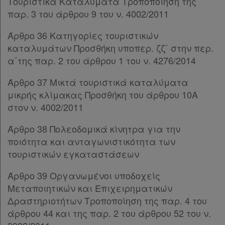
Τουριστικά Καταλύματα Τροποποίηση της
Άρθρο 64
παρ. 3 του άρθρου 9 του ν. 4002/2011
Άρθρο 65
Χρήσιμα
Άρθρο 66
Άρθρο 36 Κατηγορίες τουριστικών
Άρθρο 67
καταλυμάτων Προσθήκη υποπερ. ζζ΄ στην περ.
ΚΕΦΑΛΑΙΟ ΣΤ΄
[-]
Assistant
α΄της παρ. 2 του άρθρου 1 του ν. 4276/2014
Άρθρο 68
Άρθρο 69
Νομολογία
Άρθρο 37 Μικτά τουριστικά καταλύματα
Άρθρο 70
μικρής κλίμακας Προσθήκη του άρθρου 10Α
Kodiko
Άρθρο 71
στον ν. 4002/2011
Άρθρο 72
Forum
Άρθρο 38 Πολεοδομικά κίνητρα για την
Άρθρο 73
ποιότητα και ανταγωνιστικότητα των
Άρθρο 74
Αναζήτηση
τουριστικών εγκαταστάσεων
Άρθρο 75
Κ.Α.Δ.
Άρθρο 76
Άρθρο 39 Οργανωμένοι υποδοχείς
Άρθρο 77
Διακρατικές
Μεταποιητικών και Επιχειρηματικών
Άρθρο 78
Συμφωνίες
Δραστηριοτήτων Τροποποίηση της παρ. 4 του
ΚΕΦΑΛΑΙΟ Ζ΄
[-]
άρθρου 44 και της παρ. 2 του άρθρου 52 του ν.
Ελλάδας
Άρθρο 79