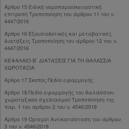
Άρθρο 15 Ειδική νομοπαρασκευαστική
Παρ.4
επιτροπή Τροποποίηση του άρθρου 11 του ν.
Παρ.5
4447/2016
Παρ.6
Άρθρο 34
[-]
Άρθρο 16 Εξουσιοδοτικές και μεταβατικές
Παρ.1
διατάξεις Τροποποίηση του άρθρου 12 του ν.
Παρ.2
4447/2016
Παρ.3
Παρ.4
ΚΕΦΑΛΑΙΟ Β΄ ΔΙΑΤΑΞΕΙΣ ΓΙΑ ΤΗ ΘΑΛΑΣΣΙΑ
Παρ.5
ΧΩΡΟΤΑΞΙΑ
Άρθρο 35
Άρθρο 36
Άρθρο 17 Σκοπός Πεδίο εφαρμογής
Άρθρο 37
Άρθρο 18 Πεδίο εφαρμογής του θαλάσσιου
Άρθρο 38
χωροταξικού σχεδιασμού Τροποποίηση της
Άρθρο 39
[-]
παρ. 1 του άρθρου 2 του ν. 4546/2018
Παρ.1
Παρ.2
Άρθρο 19 Ορισμοί Αντικατάσταση του άρθρου
Άρθρο 40
[-]
3 του ν. 4546/2018