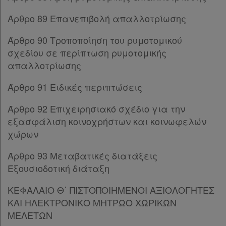
Παρ.3
Παρ.4
Άρθρο 89 Επανεπιβολή απαλλοτρίωσης
Παρ.5
Παρ.6
Άρθρο 90 Τροποποίηση του ρυμοτομικού
Άρθρο 156
[-]
σχεδίου σε περίπτωση ρυμοτομικής
Παρ.1
απαλλοτρίωσης
Παρ.2
Άρθρο 91 Ειδικές περιπτώσεις
Παρ.2α
Παρ.3
Άρθρο 92 Επιχειρησιακό σχέδιο για την
Παρ.4
εξασφάλιση κοινοχρήστων και κοινωφελών
Παρ.5
χώρων
Παρ.6
Παρ.6α
Άρθρο 93 Μεταβατικές διατάξεις
Παρ.7
Εξουσιοδοτική διάταξη
Παρ.8
ΚΕΦΑΛΑΙΟ Θ΄ ΠΙΣΤΟΠΟΙΗΜΕΝΟΙ ΑΞΙΟΛΟΓΗΤΕΣ
Άρθρο 157
[-]
ΚΑΙ ΗΛΕΚΤΡΟΝΙΚΟ ΜΗΤΡΩΟ ΧΩΡΙΚΩΝ
Παρ.1
ΜΕΛΕΤΩΝ
Παρ.2