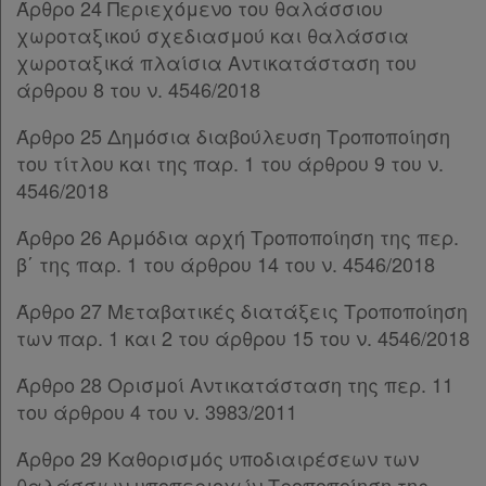
Παρ.2
Άρθρο 24 Περιεχόμενο του θαλάσσιου
Παρ.3
χωροταξικού σχεδιασμού και θαλάσσια
Παρ.4
χωροταξικά πλαίσια Αντικατάσταση του
Παρ.5
άρθρου 8 του ν. 4546/2018
Άρθρο 45
[-]
Άρθρο 25 Δημόσια διαβούλευση Τροποποίηση
Παρ.1
του τίτλου και της παρ. 1 του άρθρου 9 του ν.
Παρ.2
4546/2018
Παρ.3
Παρ.4
Άρθρο 26 Αρμόδια αρχή Τροποποίηση της περ.
Παρ.5
β΄ της παρ. 1 του άρθρου 14 του ν. 4546/2018
ΚΕΦΑΛΑΙΟ Ε΄
[-]
Άρθρο 46
Άρθρο 27 Μεταβατικές διατάξεις Τροποποίηση
Άρθρο 47
[-]
των παρ. 1 και 2 του άρθρου 15 του ν. 4546/2018
Παρ.1
Παρ.2
Άρθρο 28 Ορισμοί Αντικατάσταση της περ. 11
Άρθρο 48
[-]
του άρθρου 4 του ν. 3983/2011
Παρ.1
Άρθρο 29 Καθορισμός υποδιαιρέσεων των
Παρ.2
θαλάσσιων υποπεριοχών Τροποποίηση της