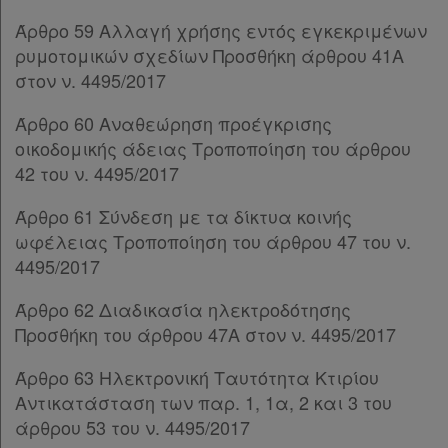
Άρθρο 104
[-]
Άρθρο 59 Αλλαγή χρήσης εντός εγκεκριμένων
Παρ.1
ρυμοτομικών σχεδίων Προσθήκη άρθρου 41Α
Παρ.2
στον ν. 4495/2017
Παρ.3
Άρθρο 105
Άρθρο 60 Αναθεώρηση προέγκρισης
Άρθρο 106
οικοδομικής άδειας Τροποποίηση του άρθρου
Άρθρο 107
42 του ν. 4495/2017
Άρθρο 108
Άρθρο 61 Σύνδεση με τα δίκτυα κοινής
Άρθρο 109
ωφέλειας Τροποποίηση του άρθρου 47 του ν.
Άρθρο 110
4495/2017
Άρθρο 111
Άρθρο 112
Άρθρο 62 Διαδικασία ηλεκτροδότησης
Άρθρο 113
Προσθήκη του άρθρου 47Α στον ν. 4495/2017
Άρθρο 114
Άρθρο 115
Άρθρο 63 Ηλεκτρονική Ταυτότητα Κτιρίου
Άρθρο 116
[-]
Αντικατάσταση των παρ. 1, 1α, 2 και 3 του
Παρ.1
άρθρου 53 του ν. 4495/2017
Παρ.2