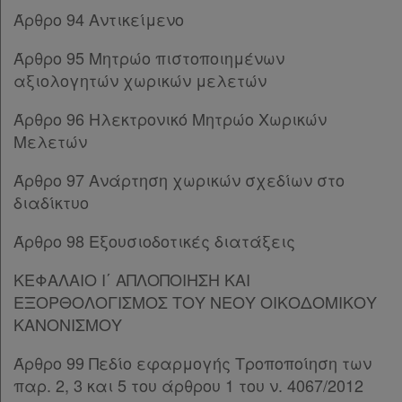
Παρ.3
Άρθρο 94 Αντικείμενο
Άρθρο 158
[-]
Παρ.1
Άρθρο 95 Μητρώο πιστοποιημένων
Παρ.2
αξιολογητών χωρικών μελετών
Παρ.3
Παρ.4
Άρθρο 96 Ηλεκτρονικό Μητρώο Χωρικών
Παρ.5
Μελετών
Παρ.6
Άρθρο 97 Ανάρτηση χωρικών σχεδίων στο
Παρ.6α
διαδίκτυο
Άρθρο 159
[-]
Παρ.1
Άρθρο 98 Εξουσιοδοτικές διατάξεις
Παρ.2
Άρθρο 160
[-]
ΚΕΦΑΛΑΙΟ Ι΄ ΑΠΛΟΠΟΙΗΣΗ ΚΑΙ
Παρ.1
ΕΞΟΡΘΟΛΟΓΙΣΜΟΣ ΤΟΥ ΝΕΟΥ ΟΙΚΟΔΟΜΙΚΟΥ
Παρ.2
ΚΑΝΟΝΙΣΜΟΥ
Άρθρο 161
[-]
Άρθρο 99 Πεδίο εφαρμογής Τροποποίηση των
Παρ.1
παρ. 2, 3 και 5 του άρθρου 1 του ν. 4067/2012
Παρ.2