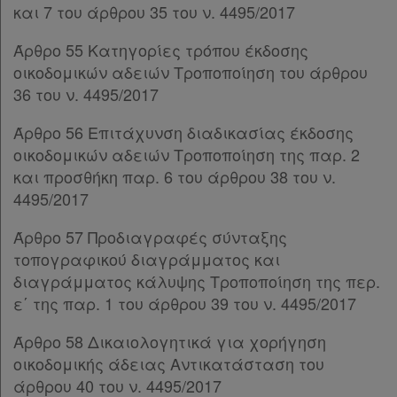
δε
και 7 του άρθρου 35 του ν. 4495/2017
Παρ.4
βρίσκω
Άρθρο 96
[-]
Άρθρο 55 Κατηγορίες τρόπου έκδοσης
Παρ.1
οικοδομικών αδειών Τροποποίηση του άρθρου
Παρ.2
36 του ν. 4495/2017
Παρ.3
Παρ.4
Άρθρο 56 Επιτάχυνση διαδικασίας έκδοσης
Παρ.5
οικοδομικών αδειών Τροποποίηση της παρ. 2
Παρ.6
και προσθήκη παρ. 6 του άρθρου 38 του ν.
Άρθρο 97
4495/2017
Άρθρο 98
[-]
Παρ.1
Άρθρο 57 Προδιαγραφές σύνταξης
Παρ.1α
τοπογραφικού διαγράμματος και
ΚΕΦΑΛΑΙΟ Ι΄
[-]
διαγράμματος κάλυψης Τροποποίηση της περ.
Άρθρο 99
ε΄ της παρ. 1 του άρθρου 39 του ν. 4495/2017
Άρθρο 100
Άρθρο 58 Δικαιολογητικά για χορήγηση
Άρθρο 101
οικοδομικής άδειας Αντικατάσταση του
Άρθρο 102
άρθρου 40 του ν. 4495/2017
Άρθρο 103