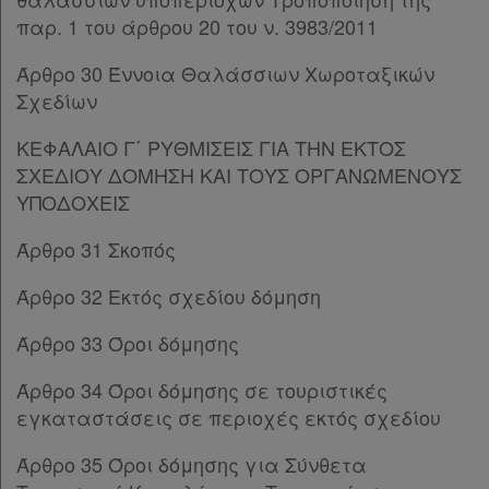
Άρθρο 49
παρ. 1 του άρθρου 20 του ν. 3983/2011
Άρθρο 50
Άρθρο 51
Άρθρο 30 Έννοια Θαλάσσιων Χωροταξικών
Άρθρο 52
Σχεδίων
Άρθρο 53
Άρθρο 54
ΚΕΦΑΛΑΙΟ Γ΄ ΡΥΘΜΙΣΕΙΣ ΓΙΑ ΤΗΝ ΕΚΤΟΣ
Άρθρο 55
[-]
ΣΧΕΔΙΟΥ ΔΟΜΗΣΗ ΚΑΙ ΤΟΥΣ ΟΡΓΑΝΩΜΕΝΟΥΣ
Παρ.1
ΥΠΟΔΟΧΕΙΣ
Παρ.2
Άρθρο 31 Σκοπός
Παρ.3
Άρθρο 56
Άρθρο 32 Εκτός σχεδίου δόμηση
Άρθρο 57
Άρθρο 58
Άρθρο 33 Όροι δόμησης
Άρθρο 59
Άρθρο 60
Άρθρο 34 Όροι δόμησης σε τουριστικές
Άρθρο 61
εγκαταστάσεις σε περιοχές εκτός σχεδίου
Άρθρο 62
Άρθρο 35 Όροι δόμησης για Σύνθετα
Άρθρο 63