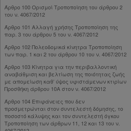
Άρθρο 162
Άρθρο 100 Ορισμοί Τροποποίηση του άρθρου 2
Άρθρο 163
[-]
του ν. 4067/2012
Παρ.1
Παρ.2
Άρθρο 101 Αλλαγή χρήσης Τροποποίηση της
Άρθρο 164
[-]
παρ. 3 του άρθρου 5 του ν. 4067/2012
Παρ.1
Παρ.2
Άρθρο 102 Πολεοδομικά κίνητρα Τροποποίηση
Παρ.3
των παρ. 1 και 2 του άρθρου 10 του ν. 4067/2012
Άρθρο 165
[-]
Άρθρο 103 Κίνητρα για την περιβαλλοντική
Παρ.1
αναβάθμιση και βελτίωση της ποιότητας ζωής
Παρ.2
με απομείωση καθ’ ύψος υφιστάμενων κτιρίων
Άρθρο 166
Προσθήκη άρθρου 10Α στον ν. 4067/2012
Άρθρο 167
[-]
Παρ.1
Άρθρο 104 Επιφάνειες που δεν
Παρ.2
προσμετρώνται στον συντελεστή δόμησης, το
Άρθρο 168
[-]
ποσοστό κάλυψης και τον συντελεστή όγκου
Παρ.1
Τροποποίηση των άρθρων 11, 12 και 13 του ν.
Παρ.2
4067/2012