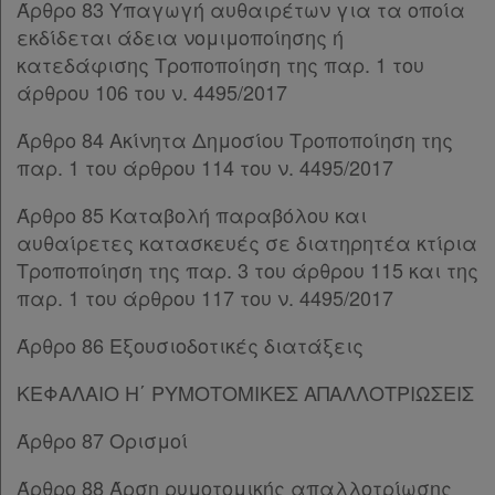
Άρθρο 148
Άρθρο 83 Υπαγωγή αυθαιρέτων για τα οποία
Άρθρο 148Α
εκδίδεται άδεια νομιμοποίησης ή
Άρθρο 149
[-]
κατεδάφισης Τροποποίηση της παρ. 1 του
Παρ.1
άρθρου 106 του ν. 4495/2017
Παρ.2
Άρθρο 84 Ακίνητα Δημοσίου Τροποποίηση της
Άρθρο 150
παρ. 1 του άρθρου 114 του ν. 4495/2017
Άρθρο 151
[-]
Παρ.1
Άρθρο 85 Καταβολή παραβόλου και
Παρ.2
αυθαίρετες κατασκευές σε διατηρητέα κτίρια
Παρ.3
Τροποποίηση της παρ. 3 του άρθρου 115 και της
Παρ.4
παρ. 1 του άρθρου 117 του ν. 4495/2017
Άρθρο 152
Άρθρο 153
Άρθρο 86 Εξουσιοδοτικές διατάξεις
Άρθρο 154
ΚΕΦΑΛΑΙΟ ΙΓ΄
[-]
ΚΕΦΑΛΑΙΟ Η΄ ΡΥΜΟΤΟΜΙΚΕΣ ΑΠΑΛΛΟΤΡΙΩΣΕΙΣ
Άρθρο 155
[-]
Άρθρο 87 Ορισμοί
Παρ.1
Παρ.2
Άρθρο 88 Άρση ρυμοτομικής απαλλοτρίωσης