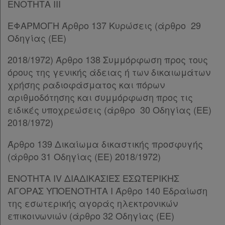
ΕΝΟΤΗΤΑ III
Άρθρο 83
[-]
Παρ.1
ΕΦΑΡΜΟΓΗ Άρθρο 137 Κυρώσεις (άρθρο 29
Παρ.2
Οδηγίας (ΕΕ)
ΚΕΦΑΛΑΙΟ ΙΒ΄
[-]
Άρθρο 84
[-]
2018/1972) Άρθρο 138 Συμμόρφωση προς τους
Παρ.1
όρους της γενικής άδειας ή των δικαιωμάτων
Παρ.2
χρήσης ραδιοφάσματος και πόρων
Παρ.3
αριθμοδότησης και συμμόρφωση προς τις
Άρθρο 84Α
ειδικές υποχρεώσεις (άρθρο 30 Οδηγίας (ΕΕ)
Άρθρο 84Β
2018/1972)
ΚΕΦΑΛΑΙΟ ΙΓ΄
[-]
Άρθρο 139 Δικαίωμα δικαστικής προσφυγής
Άρθρο 85
[-]
(άρθρο 31 Οδηγίας (ΕΕ) 2018/1972)
Παρ.1
Παρ.2
ΕΝΟΤΗΤΑ IV ΔΙΑΔΙΚΑΣΙΕΣ ΕΣΩΤΕΡΙΚΗΣ
Παρ.3
ΑΓΟΡΑΣ ΥΠΟΕΝΟΤΗΤΑ I Άρθρο 140 Εδραίωση
Άρθρο 86
[-]
της εσωτερικής αγοράς ηλεκτρονικών
Παρ.1
επικοινωνιών (άρθρο 32 Οδηγίας (ΕΕ)
Παρ.2