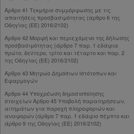
Παρ.3
Παρ.4
Άρθρο 41 Τεκμήριο συμμόρφωσης με τις
Χρήσιμα
Άρθρο 26Α
[-]
απαιτήσεις προσβασιμότητας (άρθρο 6 της
Παρ.1
Οδηγίας (EE) 2016/2102)
Παρ.2
Assistant
Άρθρο 42 Μορφή και περιεχόμενο της δήλωσης
Παρ.3
προσβασιμότητας (άρθρο 7 παρ. 1 εδάφια
Παρ.4
Νομολογία
πρώτο, δεύτερο, τρίτο και τέταρτο και παρ. 2
Παρ.5
της Οδηγίας (EE) 2016/2102)
Kodiko
Άρθρο 27
[-]
Παρ.1
Forum
Άρθρο 43 Μητρώο Δημόσιων Ιστότοπων και
Παρ.2
Εφαρμογών
Παρ.3
Αναζήτηση
Παρ.4
Άρθρο 44 Υποχρέωση δημοσιοποίησης
Κ.Α.Δ.
Παρ.5
στοιχείων Άρθρο 45 Υποβολή παρατηρήσεων,
Άρθρο 28
[-]
αιτημάτων για παροχή πληροφοριών και
Διακρατικές
Παρ.1
αναφορών (άρθρο 7 παρ. 1 εδάφιο πέμπτο και
Συμφωνίες
Παρ.2
άρθρο 9 της Οδηγίας (EE) 2016/2102)
Ελλάδας
Παρ.3