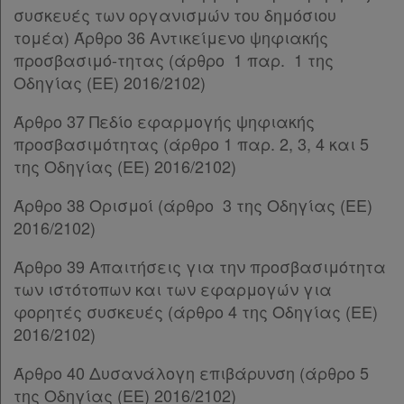
Παρ.1
συσκευές των οργανισμών του δημόσιου
Παρ.2
τομέα) Άρθρο 36 Αντικείμενο ψηφιακής
Άρθρο 24
[-]
προσβασιμό-τητας (άρθρο 1 παρ. 1 της
Παρ.1
Οδηγίας (EE) 2016/2102)
Παρ.1α
Παρ.2
Άρθρο 37 Πεδίο εφαρμογής ψηφιακής
Παρ.3
προσβασιμότητας (άρθρο 1 παρ. 2, 3, 4 και 5
Άρθρο 24Α
[-]
της Οδηγίας (EE) 2016/2102)
Παρ.1
Άρθρο 38 Ορισμοί (άρθρο 3 της Οδηγίας (EE)
Παρ.2
2016/2102)
Παρ.3
Παρ.4
Άρθρο 39 Απαιτήσεις για την προσβασιμότητα
Άρθρο 25
[-]
των ιστότοπων και των εφαρμογών για
Παρ.1
φορητές συσκευές (άρθρο 4 της Οδηγίας (EE)
Παρ.2
2016/2102)
Άρθρο 26
[-]
Παρ.1
Άρθρο 40 Δυσανάλογη επιβάρυνση (άρθρο 5
Παρ.2
της Οδηγίας (EE) 2016/2102)