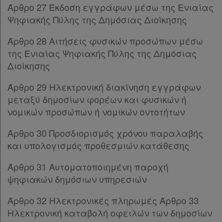
Παρ.2
Άρθρο 27 Έκδοση εγγράφων μέσω της Ενιαίας
Άρθρο 16
[-]
Ψηφιακής Πύλης της Δημόσιας Διοίκησης
Παρ.1
Παρ.2
Άρθρο 28 Αιτήσεις φυσικών προσώπων μέσω
ΚΕΦΑΛΑΙΟ Ε'
[-]
της Ενιαίας Ψηφιακής Πύλης της Δημόσιας
Άρθρο 17
[-]
Διοίκησης
Παρ.1
Άρθρο 29 Ηλεκτρονική διακίνηση εγγράφων
Παρ.2
μεταξύ δημοσίων φορέων και φυσικών ή
Άρθρο 18
[-]
νομικών προσώπων ή νομικών οντοτήτων
Παρ.1
Παρ.2
Άρθρο 30 Προσδιορισμός χρόνου παραλαβής
Παρ.3
και υπολογισμός προθεσμιών κατάθεσης
Παρ.4
Άρθρο 19
[-]
Άρθρο 31 Αυτοματοποιημένη παροχή
Παρ.1
ψηφιακών δημόσιων υπηρεσιών
Παρ.2
Παρ.3
Άρθρο 32 Ηλεκτρονικές πληρωμές Άρθρο 33
Παρ.4
Ηλεκτρονική καταβολή οφειλών των δημοσίων