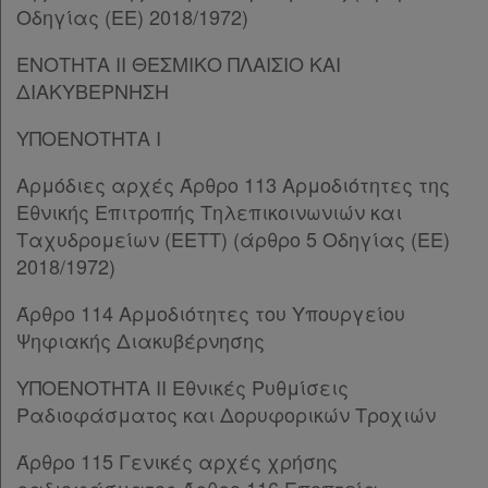
Παρ.2
Οδηγίας (EE) 2018/1972)
Παρ.3
Παρ.4
ΕΝΟΤΗΤΑ ΙΙ ΘΕΣΜΙΚΟ ΠΛΑΙΣΙΟ ΚΑΙ
Παρ.5
ΔΙΑΚΥΒΕΡΝΗΣΗ
Άρθρο 63
[-]
ΥΠΟΕΝΟΤΗΤΑ I
Παρ.1
Παρ.2
Αρμόδιες αρχές Άρθρο 113 Αρμοδιότητες της
Παρ.3
Εθνικής Επιτροπής Τηλεπικοινωνιών και
Παρ.4
Ταχυδρομείων (ΕΕΤΤ) (άρθρο 5 Οδηγίας (EE)
Παρ.5
2018/1972)
Παρ.6
Παρ.7
Άρθρο 114 Αρμοδιότητες του Υπουργείου
Παρ.8
Ψηφιακής Διακυβέρνησης
Παρ.9
Παρ.10
ΥΠΟΕΝΟΤΗΤΑ IΙ Εθνικές Ρυθμίσεις
Άρθρο 64
[-]
Ραδιοφάσματος και Δορυφορικών Τροχιών
Παρ.1
Άρθρο 115 Γενικές αρχές χρήσης
Παρ.2