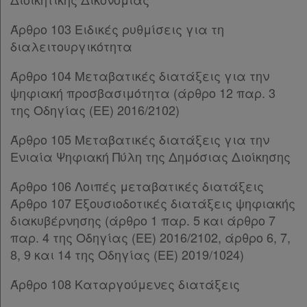
Παρ.1
Άρθρο 103 Ειδικές ρυθμίσεις για τη
Παρ.2
διαλειτουργικότητα
Παρ.3
Παρ.4
Άρθρο 104 Μεταβατικές διατάξεις για την
Παρ.5
ψηφιακή προσβασιμότητα (άρθρο 12 παρ. 3
Παρ.6
της Οδηγίας (EE) 2016/2102)
Άρθρο 58
[-]
Παρ.1
Άρθρο 105 Μεταβατικές διατάξεις για την
Παρ.2
Ενιαία Ψηφιακή Πύλη της Δημόσιας Διοίκησης
Παρ.3
Άρθρο 106 Λοιπές μεταβατικές διατάξεις
Παρ.4
Άρθρο 107 Εξουσιοδοτικές διατάξεις ψηφιακής
Παρ.5
διακυβέρνησης (άρθρο 1 παρ. 5 και άρθρο 7
Άρθρο 58Α
[-]
παρ. 4 της Οδηγίας (EE) 2016/2102, άρθρο 6, 7,
Παρ.1
8, 9 και 14 της Οδηγίας (ΕΕ) 2019/1024)
Παρ.2
ΚΕΦΑΛΑΙΟ Ι
[-]
Άρθρο 108 Καταργούμενες διατάξεις
Άρθρο 59
[-]