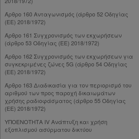
2018/1972)
Παρ.2
Άρθρο 160 Ανταγωνισμός (άρθρο 52 Οδηγίας
Παρ.3
(ΕΕ) 2018/1972)
Παρ.4
Παρ.5
Άρθρο 161 Συγχρονισμός των εκχωρήσεων
Παρ.6
(άρθρο 53 Οδηγίας (ΕΕ) 2018/1972)
Παρ.7
Παρ.8
Άρθρο 162 Συγχρονισμός των εκχωρήσεων για
Παρ.9
συγκεκριμένες ζώνες 5G (άρθρο 54 Οδηγίας
Παρ.10
(ΕΕ) 2018/1972)
Παρ.11
Άρθρο 96
[-]
Άρθρο 163 Διαδικασία για τον περιορισμό του
Παρ.1
αριθμού των προς παροχή δικαιωμάτων
Παρ.2
χρήσης ραδιοφάσματος (άρθρο 55 Οδηγίας
Παρ.3
(ΕΕ) 2018/1972)
Άρθρο 97
[-]
ΥΠΟΕΝΟΤΗΤΑ IV Ανάπτυξη και χρήση
Παρ.1
εξοπλισμού ασύρματου δικτύου
Παρ.2