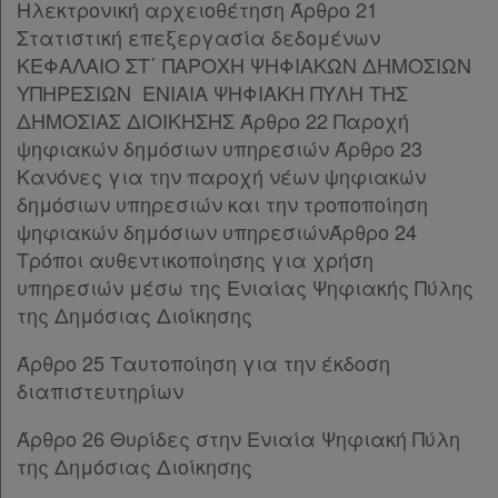
Ηλεκτρονική αρχειοθέτηση Άρθρο 21
Άρθρο 12
[-]
Στατιστική επεξεργασία δεδομένων
Παρ.1
ΚΕΦΑΛΑΙΟ ΣΤ΄ ΠΑΡΟΧΗ ΨΗΦΙΑΚΩΝ ΔΗΜΟΣΙΩΝ
Παρ.2
ΥΠΗΡΕΣΙΩΝ ΕΝΙΑΙΑ ΨΗΦΙΑΚΗ ΠΥΛΗ ΤΗΣ
Άρθρο 13
[-]
ΔΗΜΟΣΙΑΣ ΔΙΟΙΚΗΣΗΣ Άρθρο 22 Παροχή
Παρ.1
ψηφιακών δημόσιων υπηρεσιών Άρθρο 23
Παρ.2
Κανόνες για την παροχή νέων ψηφιακών
Παρ.3
δημόσιων υπηρεσιών και την τροποποίηση
Παρ.4
ψηφιακών δημόσιων υπηρεσιώνΆρθρο 24
Παρ.5
Τρόποι αυθεντικοποίησης για χρήση
Παρ.6
υπηρεσιών μέσω της Ενιαίας Ψηφιακής Πύλης
Άρθρο 14
[-]
της Δημόσιας Διοίκησης
Παρ.1
Παρ.2
Άρθρο 25 Ταυτοποίηση για την έκδοση
Παρ.3
διαπιστευτηρίων
Παρ.4
Άρθρο 26 Θυρίδες στην Ενιαία Ψηφιακή Πύλη
Άρθρο 15
[-]
της Δημόσιας Διοίκησης
Παρ.1