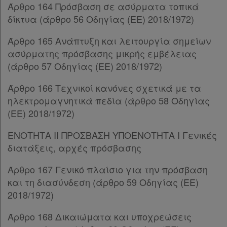
Άρθρο 98
Άρθρο 164 Πρόσβαση σε ασύρματα τοπικά
ΚΕΦΑΛΑΙΟ ΙΕΑ΄
[-]
δίκτυα (άρθρο 56 Οδηγίας (ΕΕ) 2018/1972)
Άρθρο 98Α
[-]
Παρ.1
Άρθρο 165 Ανάπτυξη και λειτουργία σημείων
Παρ.2
ασύρματης πρόσβασης μικρής εμβέλειας
Παρ.3
(άρθρο 57 Οδηγίας (ΕΕ) 2018/1972)
Παρ.4
Άρθρο 166 Τεχνικοί κανόνες σχετικά με τα
Παρ.5
ηλεκτρομαγνητικά πεδία (άρθρο 58 Οδηγίας
Άρθρο 98Β
[-]
(ΕΕ) 2018/1972)
Παρ.1
Παρ.2
ΕΝΟΤΗΤΑ II ΠΡΟΣΒΑΣΗ ΥΠΟΕΝΟΤΗΤΑ Ι Γενικές
Παρ.3
διατάξεις, αρχές πρόσβασης
Άρθρο 98Γ
[-]
Παρ.1
Άρθρο 167 Γενικό πλαίσιο για την πρόσβαση
Παρ.2
και τη διασύνδεση (άρθρο 59 Οδηγίας (ΕΕ)
Παρ.3
2018/1972)
Άρθρο 98Δ
[-]
Παρ.1
Άρθρο 168 Δικαιώματα και υποχρεώσεις