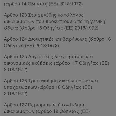
Άρθρο 69
[-]
(άρθρο 14 Οδηγίας (ΕΕ) 2018/1972)
Παρ.1
Άρθρο 123 Στοιχειώδης κατάλογος
Παρ.2
δικαιωμάτων που προκύπτουν από τη γενική
Άρθρο 70
[-]
άδεια (άρθρο 15 Οδηγίας (ΕΕ) 2018/1972)
Παρ.1
Παρ.2
Άρθρο 124 Διοικητικές επιβαρύνσεις (άρθρο 16
Παρ.3
Οδηγίας (ΕΕ) 2018/1972)
Παρ.4
Παρ.5
Άρθρο 125 Λογιστικός διαχωρισμός και
Παρ.6
οικονομικές εκθέσεις (άρθρο 17 Οδηγίας (ΕΕ)
Άρθρο 71
2018/1972)
Άρθρο 72
[-]
Παρ.1
Άρθρο 126 Τροποποίηση δικαιωμάτων και
Παρ.2
υποχρεώσεων (άρθρο 18 Οδηγίας (ΕΕ)
Παρ.3
2018/1972)
Άρθρο 73
[-]
Άρθρο 127 Περιορισμός ή ανάκληση
Παρ.1
δικαιωμάτων (άρθρο 19 Οδηγίας (ΕΕ)
Παρ.2