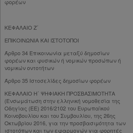
Άρθρο 20
[-]
φορέων
Παρ.1
Παρ.2
Παρ.3
ΚΕΦΑΛΑΙΟ Ζ΄
Παρ.4
Άρθρο 21
[-]
ΕΠΙΚΟΙΝΩΝΙΑ ΚΑΙ ΙΣΤΟΤΟΠΟΙ
Παρ.1
Παρ.2
Άρθρο 34 Επικοινωνία μεταξύ δημοσίων
Παρ.3
φορέων και φυσικών ή νομικών προσώπων ή
ΚΕΦΑΛΑΙΟ ΣΤ'
[-]
νομικών οντοτήτων
Άρθρο 22
[-]
Άρθρο 35 Ιστοσελίδες δημοσίων φορέων
Παρ.1
Παρ.2
ΚΕΦΑΛΑΙΟ Η΄ ΨΗΦΙΑΚΗ ΠΡΟΣΒΑΣΙΜΟΤΗΤΑ
Παρ.3
(Ενσωμάτωση στην ελληνική νομοθεσία της
Άρθρο 23
[-]
Οδηγίας (ΕΕ) 2016/2102 του Ευρωπαϊκού
Παρ.1
Κοινοβουλίου και του Συμβουλίου, της 26ης
Παρ.2
Οκτωβρίου 2016, για την προσβασιμότητα των
Άρθρο 23Α
[-]
ιστοτόπων και των εφαρμογών για φορητές