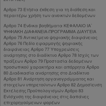
Παρ.1
Άρθρο 73 Ετήσια έκθεση για τη διάθεση και
Παρ.2
περαιτέρω χρήση των ανοικτών δεδομένων
Παρ.3
Παρ.4
Άρθρο 74 Ένδικα βοηθήματα ΚΕΦΑΛΑΙΟ ΙΑ΄
Άρθρο 41
[-]
ΨΗΦΙΑΚΗ ΔΙΑΦΑΝΕΙΑ-ΠΡΟΓΡΑΜΜΑ ΔΙΑΥΓΕΙΑ
Παρ.1
Άρθρο 75 Αντικείμενο ψηφιακής διαφάνειας
Παρ.2
Άρθρο 76 Πεδίο εφαρμογής ψηφιακής
Παρ.3
διαφάνειας Άρθρο 77 Υποχρεώσεις
Παρ.4
ανάρτησης στο διαδίκτυο Άρθρο 78 Ισχύς των
Άρθρο 42
[-]
πράξεων Άρθρο 79 Προστασία δεδομένων
Παρ.1
προσωπικού χαρακτήρα και απόρρητα Άρθρο
Παρ.2
80 Διαδικασία ανάρτησης στο Διαδίκτυο
Παρ.3
Άρθρο 81 Ανάρτηση οργανογράμματος και
Παρ.4
στοιχείων υπηρετούντων Άρθρο 82 Δημοσίευση
Παρ.5
Εκτέλεσης Προϋπολογισμών Άρθρο 83
Άρθρο 43
[-]
Ενίσχυση της διαφάνειας στις δαπάνες
Παρ.1
επιχορηγούμενων φορέων
Παρ.2