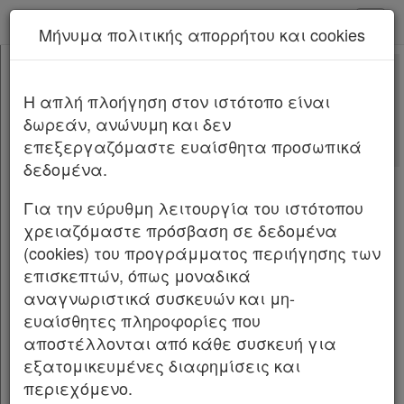
kodiko - Αρχική
Μήνυμα πολιτικής απορρήτου και cookies
Νέα υπηρεσία Kodiko Assistant.
Περισσότερα
4727
[-]
Νόμος 4727/2020
H απλή πλοήγηση στον ιστότοπο είναι
Κεφαλίδα
δωρεάν, ανώνυμη και δεν
Σώμα
[-]
Αλλαγές που επέφερε
επεξεργαζόμαστε ευαίσθητα προσωπικά
ΜΕΡΟΣ Α΄
[-]
Σχετικά: 22
δεδομένα.
ΚΕΦΑΛΑΙΟ Α΄
[-]
Με τις
τελευταίες αλλαγές
Άρθρο 1
[-]
από
το Νόμο 5321/2026
Για την εύρυθμη λειτουργία του ιστότοπου
Παρ.1
χρειαζόμαστε πρόσβαση σε δεδομένα
Παρ.2
(cookies) του προγράμματος περιήγησης των
NOMOΣ ΥΠ’ ΑΡΙΘΜ. 4727
Παρ.3
επισκεπτών, όπως μοναδικά
Παρ.4
Ψηφιακή Διακυβέρνηση (Ενσωμάτωση στην
αναγνωριστικά συσκευών και μη-
Παρ.5
Ελληνική Νομοθεσία της Οδηγίας (ΕΕ)
ευαίσθητες πληροφορίες που
Άρθρο 2
2016/2102 και της Οδηγίας (ΕΕ)
αποστέλλονται από κάθε συσκευή για
Άρθρο 3
[-]
2019/1024) Ηλεκτρονικές Επικοινωνίες
εξατομικευμένες διαφημίσεις και
Παρ.1
(Ενσωμάτωση στο Ελληνικό Δίκαιο της
περιεχόμενο.
Παρ.2