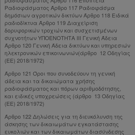
ραδιοφάσματος Άρθρο 116 Εποπτεία
Παρ.3
Ραδιοφάσματος Άρθρο 117 Ραδιοφάσμα
Παρ.4
δημόσιων αγροτικών δικτύων Άρθρο 118 Eιδικά
Παρ.5
ραδιοδίκτυα Άρθρο 119 Διαχείριση
Παρ.6
δορυφορικών τροχιών και συσχετισμένων
Άρθρο 65
συχνοτήτων ΥΠΟΕΝΟΤΗΤΑ IIΙ Γενική Άδεια
Άρθρο 66
[-]
Άρθρο 120 Γενική Άδεια δικτύων και υπηρεσιών
Παρ.1
ηλεκτρονικών επικοινωνιών(άρθρο 12 Οδηγίας
Παρ.2
(ΕΕ) 2018/1972)
Άρθρο 67
[-]
Παρ.1
Άρθρο 121 Όροι που συνοδεύουν τη γενική
Παρ.2
άδεια και τα δικαιώματα χρήσης
Παρ.3
ραδιοφάσματος και πόρων αριθμοδότησης,
Παρ.4
και ειδικές υποχρεώσεις (άρθρο 13 Οδηγίας
Παρ.5
(ΕΕ) 2018/1972)
Παρ.6
Άρθρο 68
[-]
Άρθρο 122 Δηλώσεις για τη διευκόλυνση της
Παρ.1
άσκησης των δικαιωμάτων εγκατάστασης
Παρ.2
ευκολιών και των δικαιωμάτων διασύνδεσης