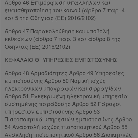
Άρθρο 46 Επιμόρφωση υπαλλήλων και
Παρ.4
ευαισθητοποίηση του κοινού (άρθρο 7 παρ. 4
Παρ.5
και 5 της Οδηγίας (EE) 2016/2102)
Άρθρο 28Α
[-]
Πληροφορίες
Παρ.1
Άρθρο 47 Παρακολούθηση και υποβολή
Παρ.2
εκθέσεων (άρθρο 7 παρ. 3 και άρθρο 8 της
Παρ.3
Εταιρεία
Οδηγίας (EE) 2016/2102)
Παρ.4
Παρ.5
ΚΕΦΑΛΑΙΟ Θ΄ ΥΠΗΡΕΣΙΕΣ ΕΜΠΙΣΤΟΣΥΝΗΣ
Επικοινωνία
Παρ.6
Παρ.7
Άρθρο 48 Αρμοδιότητες Άρθρο 49 Υπηρεσίες
Όροι
Παρ.8
εμπιστοσύνης Άρθρο 50 Νομική ισχύς
χρήσης
Παρ.9
ηλεκτρονικών υπογραφών και σφραγίδων
Άρθρο 28Β
[-]
Άρθρο 51 Εγκεκριμένη ηλεκτρονική υπηρεσία
Πολιτική
Παρ.1
συστημένης παράδοσης Άρθρο 52 Πάροχοι
απορρήτου
Παρ.2
υπηρεσιών εμπιστοσύνης Άρθρο 53
Παρ.3
Πιστοποιητικά υπηρεσιών εμπιστοσύνης Άρθρο
και
Παρ.4
54 Αναστολή ισχύος πιστοποιητικού Άρθρο 55
cookies
Παρ.5
Ανάκληση πιστοποιητικού Άρθρο 56 Διοικητικές