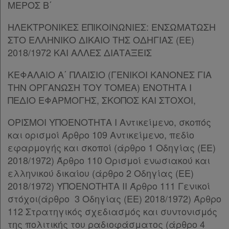
Παρ.1
ΜΕΡΟΣ Β΄
Παρ.2
Παρ.3
ΗΛΕΚΤΡΟΝΙΚΕΣ ΕΠΙΚΟΙΝΩΝΙΕΣ: ΕΝΣΩΜΑΤΩΣΗ
Παρ.4
ΣΤΟ ΕΛΛΗΝΙΚΟ ΔΙΚΑΙΟ ΤΗΣ ΟΔΗΓΙΑΣ (ΕΕ)
Παρ.5
2018/1972 ΚΑΙ ΑΛΛΕΣ ΔΙΑΤΑΞΕΙΣ
Παρ.6
ΚΕΦΑΛΑΙΟ Α΄ ΠΛΑΙΣΙΟ (ΓΕΝΙΚΟΙ ΚΑΝΟΝΕΣ ΓΙΑ
Παρ.7
ΤΗΝ ΟΡΓΑΝΩΣΗ ΤΟΥ ΤΟΜΕΑ) ΕΝΟΤΗΤΑ Ι
Παρ.8
ΠΕΔΙΟ ΕΦΑΡΜΟΓΗΣ, ΣΚΟΠΟΣ ΚΑΙ ΣΤΟΧΟΙ,
Παρ.9
Παρ.10
ΟΡΙΣΜΟΙ ΥΠΟΕΝΟΤΗΤΑ I Αντικείμενο, σκοπός
Άρθρο 60
και ορισμοί Άρθρο 109 Αντικείμενο, πεδίο
Άρθρο 61
[-]
εφαρμογής και σκοποί (άρθρο 1 Οδηγίας (EE)
Παρ.1
2018/1972) Άρθρο 110 Ορισμοί ενωσιακού και
Παρ.2
ελληνικού δικαίου (άρθρο 2 Οδηγίας (EE)
Παρ.3
2018/1972) ΥΠΟΕΝΟΤΗΤΑ II Άρθρο 111 Γενικοί
Παρ.4
στόχοι(άρθρο 3 Οδηγίας (EE) 2018/1972) Άρθρο
Άρθρο 62
[-]
112 Στρατηγικός σχεδιασμός και συντονισμός
Παρ.1
της πολιτικής του ραδιοφάσματος (άρθρο 4