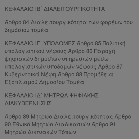
Παρ.3
ΚΕΦΑΛΑΙΟ ΙΒ΄ ΔΙΑΛΕΙΤΟΥΡΓΙΚΟΤΗΤΑ
Άρθρο 44
Άρθρο 45
[-]
Άρθρο 84 Διαλειτουργικότητα των φορέων του
Παρ.1
δημόσιου τομέα
Παρ.2
ΚΕΦΑΛΑΙΟ ΙΓ΄ ΥΠΟΔΟΜΕΣ Άρθρο 85 Πολιτική
Παρ.3
υπολογιστικού νέφους Άρθρο 86 Παροχή
Παρ.4
ψηφιακών δημοσίων υπηρεσιών μέσω
Παρ.5
υπολογιστικών υποδομών νέφους Άρθρο 87
Άρθρο 46
[-]
Κυβερνητικά Νέφη Άρθρο 88 Προμήθεια
Παρ.1
Εξοπλισμού Δημοσίου Τομέα
Παρ.2
Άρθρο 47
[-]
ΚΕΦΑΛΑΙΟ ΙΔ΄ ΜΗΤΡΩΑ ΨΗΦΙΑΚΗΣ
Παρ.1
ΔΙΑΚΥΒΕΡΝΗΣΗΣ
Παρ.2
Παρ.3
Άρθρο 89 Μητρώο Διαλειτουργικότητας Άρθρο
Παρ.4
90 Εθνικό Μητρώο Διαδικασιών Άρθρο 91
Παρ.5
Μητρώο Δικτυακών Τόπων
Παρ.6