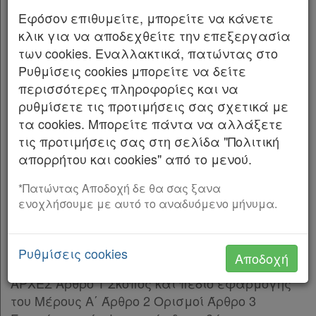
Οδηγίας (ΕΕ) 2018/1972) και άλλες διατάξεις.
Παρ.3
Εφόσον επιθυμείτε, μπορείτε να κάνετε
Παρ.4
Η ΠΡΟΕΔΡΟΣ
κλικ για να αποδεχθείτε την επεξεργασία
Παρ.5
των cookies. Εναλλακτικά, πατώντας στο
Παρ.6
ΤΗΣ ΕΛΛΗΝΙΚΗΣ ΔΗΜΟΚΡΑΤΙΑΣ
Ρυθμίσεις cookies μπορείτε να δείτε
Παρ.7
περισσότερες πληροφορίες και να
Εκδίδομε τον ακόλουθο νόμο που ψήφισε
Άρθρο 4
[-]
ρυθμίσετε τις προτιμήσεις σας σχετικά με
η Βουλή:
Παρ.1
τα cookies. Μπορείτε πάντα να αλλάξετε
Παρ.2
τις προτιμήσεις σας στη σελίδα "Πολιτική
ΠΙΝΑΚΑΣ ΠΕΡΙΕΧΟΜΕΝΩΝ
ΚΕΦΑΛΑΙΟ Β'
[-]
απορρήτου και cookies" από το μενού.
Άρθρο 5
[-]
ΜΕΡΟΣ Α΄
Παρ.1
*Πατώντας Αποδοχή δε θα σας ξανα
ΨΗΦΙΑΚΗ ΔΙΑΚΥΒΕΡΝΗΣΗ
ενοχλήσουμε με αυτό το αναδυόμενο μήνυμα.
Παρ.2
Παρ.3
ΚΕΦΑΛΑΙΟ Α΄
Παρ.4
Ρυθμίσεις cookies
Αποδοχή
Άρθρο 6
[-]
ΣΚΟΠΟΣ-ΠΕΔΙΟ ΕΦΑΡΜΟΓΗΣ-ΟΡΙΣΜΟΙΓΕΝΙΚΕΣ
Παρ.1
ΑΡΧΕΣ Άρθρο 1 Σκοπός και πεδίο εφαρμογής
Παρ.2
του Μέρους Α΄ Άρθρο 2 Ορισμοί Άρθρο 3
Παρ.3