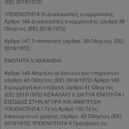
(ΕΕ) 2018/1972)
Παρ.3
Παρ.4
ΥΠΟΕΝΟΤΗΤΑ III Διαδικασίες εναρμόνισης
Παρ.4α
Άρθρο 146 Διαδικασίες εναρμόνισης (άρθρο 38
Παρ.5
Οδηγίας (ΕΕ) 2018/1972)
ΚΕΦΑΛΑΙΟ ΙΔ΄
[-]
Άρθρο 147 Τυποποίηση (άρθρο 39 Οδηγίας (ΕΕ)
Άρθρο 89
[-]
2018/1972)
Παρ.1
Παρ.2
ΕΝΟΤΗΤΑ V ΑΣΦΑΛΕΙΑ
Παρ.3
Άρθρο 90
[-]
Άρθρο 148 Ασφάλεια δικτύων και υπηρεσιών
Παρ.1
(άρθρο 40 Οδηγίας (ΕΕ) 2918/1972) Άρθρο 149
Παρ.2
Εφαρμογή και επιβολή (άρθρο 41 Οδηγίας
Παρ.3
(ΕΕ) 2918/1972) ΚΕΦΑΛΑΙΟ ΙΙ ΔΙΚΤΥΑ ΕΝΟΤΗΤΑ I
Παρ.4
ΕΙΣΟΔΟΣ ΣΤΗΝ ΑΓΟΡΑ ΚΑΙ ΑΝΑΠΤΥΞΗ
Παρ.5
ΥΠΟΕΝΟΤΗΤΑ Ι Τέλη Άρθρο 150 Τέλη
Παρ.6
δικαιωμάτων χρήσης (άρθρο 42 Οδηγίας (ΕΕ)
Παρ.7
2018/1972) ΥΠΟΕΝΟΤΗΤΑ IΙ Πρόσβαση σε
Άρθρο 90Α
[-]