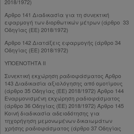
2018/1972)
Παρ.3
Άρθρο 87
[-]
Άρθρο 141 Διαδικασία για τη συνεκτική
Παρ.1
εφαρμογή των διορθωτικών μέτρων (άρθρο 33
Παρ.2
Οδηγίας (ΕΕ) 2018/1972)
Παρ.3
Παρ.4
Άρθρο 142 Διατάξεις εφαρμογής (άρθρο 34
Παρ.5
Οδηγίας (ΕΕ) 2018/1972)
Παρ.6
ΥΠΟΕΝΟΤΗΤΑ II
Παρ.7
Παρ.8
Συνεκτική εκχώρηση ραδιοφάσματος Άρθρο
Παρ.9
143 Διαδικασία αξιολόγησης από ομοτίμους
Παρ.9α
(άρθρο 35 Οδηγίας (ΕΕ) 2018/1972) Άρθρο 144
Παρ.9β
Εναρμονισμένη εκχώρηση ραδιοφάσματος
Παρ.10
(άρθρο 36 Οδηγίας (ΕΕ) 2018/1972) Άρθρο 145
Παρ.11
Κοινή διαδικασία αδειοδότησης για
Άρθρο 88
[-]
τηχορήγηση μεμονωμένων δικαιωμάτων
Παρ.1
χρήσης ραδιοφάσματος (άρθρο 37 Οδηγίας
Παρ.2