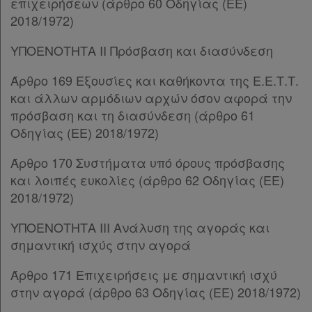
Παρ.2
επιχειρήσεων (άρθρο 60 Οδηγίας (ΕΕ)
Παρ.3
2018/1972)
Παρ.4
ΥΠΟΕΝΟΤΗΤΑ II Πρόσβαση και διασύνδεση
Παρ.5
ΚΕΦΑΛΑΙΟ ΙΣΤ
[-]
Άρθρο 169 Εξουσίες και καθήκοντα της Ε.Ε.Τ.Τ.
Άρθρο 99
[-]
και άλλων αρμόδιων αρχών όσον αφορά την
Παρ.1
πρόσβαση και τη διασύνδεση (άρθρο 61
Παρ.2
Οδηγίας (ΕΕ) 2018/1972)
Άρθρο 100
[-]
Παρ.1
Άρθρο 170 Συστήματα υπό όρους πρόσβασης
Παρ.2
και λοιπές ευκολίες (άρθρο 62 Οδηγίας (ΕΕ)
Άρθρο 101
[-]
2018/1972)
Παρ.1
ΥΠΟΕΝΟΤΗΤΑ ΙΙΙ Ανάλυση της αγοράς και
Παρ.2
σημαντική ισχύς στην αγορά
Άρθρο 102
[-]
Παρ.1
Άρθρο 171 Επιχειρήσεις με σημαντική ισχύ
Παρ.2
στην αγορά (άρθρο 63 Οδηγίας (ΕΕ) 2018/1972)
Άρθρο 103