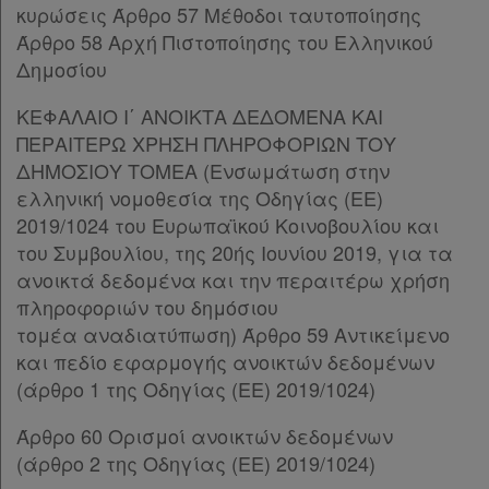
Παρ.6
κυρώσεις Άρθρο 57 Μέθοδοι ταυτοποίησης
Παρ.7
Άρθρο 58 Αρχή Πιστοποίησης του Ελληνικού
Παρ.8
Δημοσίου
Απόκτηση
Άρθρο 28Γ
[-]
ΚΕΦΑΛΑΙΟ Ι΄ ΑΝΟΙΚΤΑ ΔΕΔΟΜΕΝΑ ΚΑΙ
Συνδρομής
Παρ.1
ΠΕΡΑΙΤΕΡΩ ΧΡΗΣΗ ΠΛΗΡΟΦΟΡΙΩΝ ΤΟΥ
Παρ.2
ΔΗΜΟΣΙΟΥ ΤΟΜΕΑ (Ενσωμάτωση στην
Παρ.3
Ατομική
ελληνική νομοθεσία της Οδηγίας (ΕΕ)
Παρ.4
2019/1024 του Ευρωπαϊκού Κοινοβουλίου και
συνδρομή
Παρ.5
του Συμβουλίου, της 20ής Ιουνίου 2019, για τα
Παρ.6
ανοικτά δεδομένα και την περαιτέρω χρήση
Ομαδικά
Παρ.7
πληροφοριών του δημόσιου
Άρθρο 29
[-]
πακέτα
τομέα αναδιατύπωση) Άρθρο 59 Αντικείμενο
Παρ.1
και πεδίο εφαρμογής ανοικτών δεδομένων
Παρ.2
Παροχές
(άρθρο 1 της Οδηγίας (ΕΕ) 2019/1024)
Παρ.3
σε
Παρ.4
Άρθρο 60 Ορισμοί ανοικτών δεδομένων
συνδρομητές
Παρ.5
(άρθρο 2 της Οδηγίας (ΕΕ) 2019/1024)
Παρ.6