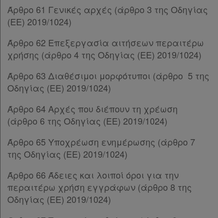
Άρθρο 30
[-]
Άρθρο 61 Γενικές αρχές (άρθρο 3 της Οδηγίας
Παρ.1
(ΕΕ) 2019/1024)
Ενεργοί
Παρ.2
Άρθρο 62 Επεξεργασία αιτήσεων περαιτέρω
Παρ.3
συνδρομητές
χρήσης (άρθρο 4 της Οδηγίας (ΕΕ) 2019/1024)
Παρ.4
Παρ.5
Άρθρο 63 Διαθέσιμοι μορφότυποι (άρθρο 5 της
Τα
Άρθρο 31
[-]
Οδηγίας (ΕΕ) 2019/1024)
Παρ.1
αγαπημένα
Παρ.2
μου
Άρθρο 64 Αρχές που διέπουν τη χρέωση
Άρθρο 32
[-]
(άρθρο 6 της Οδηγίας (ΕΕ) 2019/1024)
Παρ.1
Οι
Παρ.2
Άρθρο 65 Υποχρέωση ενημέρωσης (άρθρο 7
σημειώσεις
Παρ.3
της Οδηγίας (ΕΕ) 2019/1024)
μου
Άρθρο 33
Άρθρο 66 Άδειες και λοιποί όροι για την
ΚΕΦΑΛΑΙΟ Ζ'
[-]
Ψάχνω
περαιτέρω χρήση εγγράφων (άρθρο 8 της
Άρθρο 34
Οδηγίας (ΕΕ) 2019/1024)
Άρθρο 35
[-]
και
Παρ.1