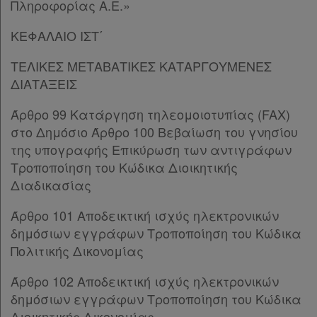
Πληροφορίας Α.Ε.»
Παρ.4
Άρθρο 54
[-]
ΚΕΦΑΛΑΙΟ ΙΣΤ΄
Παρ.1
ΤΕΛΙΚΕΣ ΜΕΤΑΒΑΤΙΚΕΣ ΚΑΤΑΡΓΟΥΜΕΝΕΣ
Παρ.2
ΔΙΑΤΑΞΕΙΣ
Παρ.3
Παρ.4
Άρθρο 99 Κατάργηση τηλεομοιοτυπίας (FAX)
Παρ.5
στο Δημόσιο Άρθρο 100 Βεβαίωση του γνησίου
Άρθρο 55
[-]
της υπογραφής Επικύρωση των αντιγράφων
Παρ.1
Τροποποίηση του Κώδικα Διοικητικής
Παρ.2
Διαδικασίας
Παρ.3
Παρ.4
Άρθρο 101 Αποδεικτική ισχύς ηλεκτρονικών
Άρθρο 56
[-]
δημόσιων εγγράφων Τροποποίηση του Κώδικα
Παρ.1
Πολιτικής Δικονομίας
Παρ.2
Άρθρο 102 Αποδεικτική ισχύς ηλεκτρονικών
Παρ.3
δημόσιων εγγράφων Τροποποίηση του Κώδικα
Παρ.4
Διοικητικής Δικονομίας
Άρθρο 57
[-]