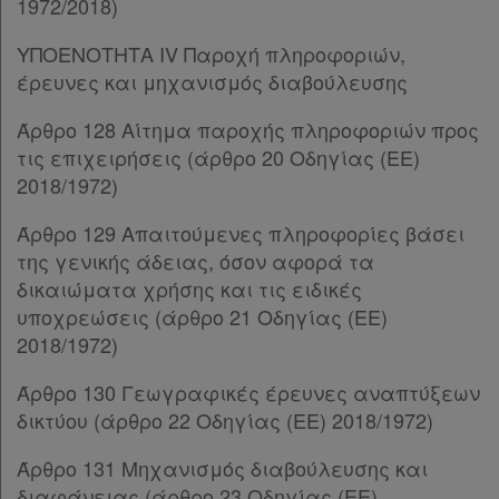
1972/2018)
Παρ.3
Άρθρο 74
ΥΠΟΕΝΟΤΗΤΑ IV Παροχή πληροφοριών,
ΚΕΦΑΛΑΙΟ ΙΑ΄
[-]
έρευνες και μηχανισμός διαβούλευσης
Άρθρο 75
Άρθρο 76
[-]
Άρθρο 128 Αίτημα παροχής πληροφοριών προς
Παρ.1
τις επιχειρήσεις (άρθρο 20 Οδηγίας (ΕΕ)
Παρ.2
2018/1972)
Παρ.3
Άρθρο 129 Απαιτούμενες πληροφορίες βάσει
Παρ.4
της γενικής άδειας, όσον αφορά τα
Άρθρο 77
[-]
δικαιώματα χρήσης και τις ειδικές
Παρ.1
υποχρεώσεις (άρθρο 21 Οδηγίας (ΕΕ)
Παρ.2
2018/1972)
Παρ.3
Παρ.4
Άρθρο 130 Γεωγραφικές έρευνες αναπτύξεων
Παρ.5
δικτύου (άρθρο 22 Οδηγίας (ΕΕ) 2018/1972)
Παρ.6
Άρθρο 78
[-]
Άρθρο 131 Μηχανισμός διαβούλευσης και
Παρ.1
διαφάνειας (άρθρο 23 Οδηγίας (ΕΕ)