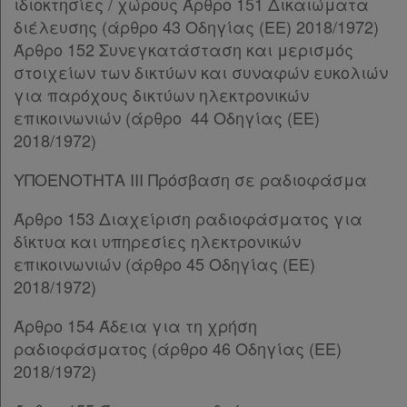
ιδιοκτησίες / χώρους Άρθρο 151 Δικαιώματα
Παρ.1
διέλευσης (άρθρο 43 Οδηγίας (ΕΕ) 2018/1972)
Παρ.2
Άρθρο 152 Συνεγκατάσταση και μερισμός
Παρ.3
στοιχείων των δικτύων και συναφών ευκολιών
Άρθρο 91
για παρόχους δικτύων ηλεκτρονικών
ΚΕΦΑΛΑΙΟ ΙΕ'
[-]
επικοινωνιών (άρθρο 44 Οδηγίας (ΕΕ)
Άρθρο 92
[-]
2018/1972)
Παρ.1
Παρ.2
ΥΠΟΕΝΟΤΗΤΑ IIΙ Πρόσβαση σε ραδιοφάσμα
Παρ.3
Άρθρο 153 Διαχείριση ραδιοφάσματος για
Παρ.4
δίκτυα και υπηρεσίες ηλεκτρονικών
Παρ.5
επικοινωνιών (άρθρο 45 Οδηγίας (ΕΕ)
Παρ.6
2018/1972)
Παρ.7
Παρ.8
Άρθρο 154 Άδεια για τη χρήση
Παρ.9
ραδιοφάσματος (άρθρο 46 Οδηγίας (ΕΕ)
Άρθρο 93
[-]
2018/1972)
Παρ.1
Παρ.2