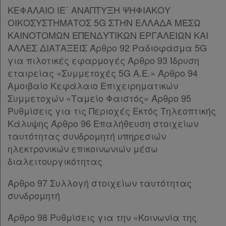
ΚΕΦΑΛΑΙΟ ΙΕ΄ ΑΝΑΠΤΥΞΗ ΨΗΦΙΑΚΟΥ
Παρ.7
ΟΙΚΟΣΥΣΤΗΜΑΤΟΣ 5G ΣΤΗΝ ΕΛΛΑΔΑ ΜΕΣΩ
Παρ.8
ΚΑΙΝΟΤΟΜΩΝ ΕΠΕΝΔΥΤΙΚΩΝ ΕΡΓΑΛΕΙΩΝ ΚΑΙ
ΚΕΦΑΛΑΙΟ Θ΄
[-]
ΑΛΛΕΣ ΔΙΑΤΑΞΕΙΣ Άρθρο 92 Ραδιοφάσμα 5G
Άρθρο 48
για πιλοτικές εφαρμογές Άρθρο 93 Ίδρυση
Άρθρο 49
[-]
εταιρείας «Συμμετοχές 5G Α.Ε.» Άρθρο 94
Παρ.1
Αμοιβαίο Κεφάλαιο Επιχειρηματικών
Παρ.2
Συμμετοχών «Ταμείο Φαιστός» Άρθρο 95
Άρθρο 50
[-]
Ρυθμίσεις για τις Περιοχές Εκτός Τηλεοπτικής
Παρ.1
Κάλυψης Άρθρο 96 Επαλήθευση στοιχείων
Παρ.2
ταυτότητας συνδρομητή υπηρεσιών
Άρθρο 51
[-]
ηλεκτρονικών επικοινωνιών μέσω
Παρ.1
διαλειτουργικότητας
Παρ.2
Άρθρο 52
Άρθρο 97 Συλλογή στοιχείων ταυτότητας
Άρθρο 53
[-]
συνδρομητή
Παρ.1
Παρ.2
Άρθρο 98 Ρυθμίσεις για την «Κοινωνία της
Παρ.3