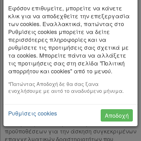
παρ.2
Εφόσον επιθυμείτε, μπορείτε να κάνετε
Εκδίδομε τον ακόλουθο νόμο που ψήφισε η
Άρθρο 4
[-]
κλικ για να αποδεχθείτε την επεξεργασία
Βουλή:
παρ.1
των cookies. Εναλλακτικά, πατώντας στο
παρ.2
Ρυθμίσεις cookies μπορείτε να δείτε
ΜΕΡΟΣ ΠΡΩΤΟ
παρ.3
περισσότερες πληροφορίες και να
ΑΠΛΟΠΟΙΗΣΗ ΚΑΙ ΕΚΣΥΓΧΡΟΝΙΣΜΟΣ ΤΗΣ
παρ.4
ρυθμίσετε τις προτιμήσεις σας σχετικά με
ΑΔΕΙΟΔΟΤΗΣΗΣ ΤΕΧΝΙΚΩΝ ΕΠΑΓΓΕΛΜΑΤΙΚΩΝ
παρ.5
τα cookies. Μπορείτε πάντα να αλλάξετε
ΔΡΑΣΤΗΡΙΟΤΗΤΩΝ
Παρ.6
τις προτιμήσεις σας στη σελίδα "Πολιτική
Άρθρο 4α
[-]
απορρήτου και cookies" από το μενού.
ΚΕΦΑΛΑΙΟ Α΄
Παρ.1
Χρήσιμα
ΓΕΝΙΚΕΣ ΔΙΑΤΑΞΕΙΣ
Παρ.2
*Πατώντας Αποδοχή δε θα σας ξανα
ενοχλήσουμε με αυτό το αναδυόμενο μήνυμα.
Άρθρο 4Β
[-]
Άρθρο 1
Assistant
Παρ.1
Σκοπός
Παρ.2
Ρυθμίσεις cookies
Νομολογία
Σκοπός των άρθρων 1 έως και 16 είναι η
Αποδοχή
Παρ.3
καθιέρωση των αναγκαίων όρων και
Παρ.4
Kodiko
προϋποθέσεων για την άσκηση συγκεκριμένων
Παρ.5
Forum
επαγγελματικών δραστηριοτήτων που
Παρ.6