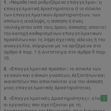
Όροι
. «Νομοθετικά ρυθμιζόμενο επάγγελμα»: η
1
παρ.1
χρήσης
επαγγελματική δραστηριότητα ή το σύνολο
παρ.2
των επαγγελματικών δραστηριοτήτων, των
Άρθρο 7
[-]
Πολιτική
οποίων η ανάληψη, η άσκηση ή ένας
παρ.1
τουλάχιστον από τους όρους άσκησης απαιτεί
απορρήτου
παρ.2
την κατοχή καθορισμένων επαγγελματικών
και
παρ.3
προσόντων και τη λήψη σχετικής άδειας ή την
παρ.4
cookies
αναγγελία, σύμφωνα με τα οριζόμενα στο
παρ.5
άρθρο 4 παρ. 1 ή αντίστοιχα στο άρθρο 5 παρ.
παρ.6
10.
Άρθρο 8
[-]
παρ.1
Απόκτηση
. «Επαγγελματικό προσόν»: το σύνολο των
2
παρ.2
γενικών και ειδικών γνώσεων, δεξιοτήτων και
Συνδρομής
παρ.3
ικανοτήτων που απαιτούνται για την άσκηση
παρ.4
μιας επαγγελματικής δραστηριότητας.
παρ.5
Ατομική
. «Επαγγελματικές Δραστηριότητες»: είναι
1
3
παρ.6
συνδρομή
οι εργασίες που σχετίζονται με τη
παρ.7
δραστηριότητα της Μηχανικής, στις διάφορες
παρ.8