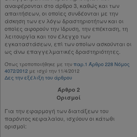
αναφέρονται στο άρθρο 3, καθώς και των
Άρθρο 5
[-]
Αναζήτηση
απαιτήσεων, οι οποίες συνδέονται με την
παρ.1
άσκηση των εν λόγω δραστηριοτήτων και οι
παρ.2
Κ.Α.Δ.
οποίες αφορούν την ίδρυση, την επέκταση, τη
παρ.3
λειτουργία και τον έλεγχο των
παρ.4
Διακρατικές
εγκαταστάσεων, επί των οποίων ασκούνται οι
παρ.5
Συμφωνίες
ως άνω επαγγελματικές δραστηριότητες.
παρ.6
Ελλάδας
παρ.7
Όπως τροποποιήθηκε με την
παρ.1 Άρθρο 228 Νόμος
παρ.8
4072/2012
με ισχύ την 11/4/2012
παρ.9
Δες την εξέλιξη του άρθρου
παρ.10
Πληροφορίες
Άρθρο 2
παρ.11
παρ.12
Ορισμοί
παρ.13
Εταιρεία
Για την εφαρμογή των διατάξεων του
παρ.14
παρόντος κεφαλαίου, ισχύουν οι κάτωθι
παρ.15
Επικοινωνία
ορισμοί:
παρ.16
Άρθρο 6
[-]