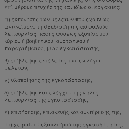
Ομαδικά
επί μέρους πτυχές της και ιδίως οι εργασίες:
Άρθρο 9
[-]
πακέτα
παρ.1
α) εκπόνησης των μελετών που έχουν ως
παρ.2
αντικείμενο τη σχεδίαση της ασφαλούς
Παροχές
παρ.3
λειτουργίας πάσης φύσεως εξοπλισμού,
παρ.4
σε
κύριου ή βοηθητικού, συστατικού ή
Άρθρο 10
[-]
συνδρομητές
παραρτήματος, μιας εγκατάστασης,
παρ.1
παρ.2
β) επίβλεψης εκτέλεσης των εν λόγω
ΚΕΦΑΛΑΙΟ Β΄
[-]
μελετών,
Άρθρο 11
[-]
Ενεργοί
παρ.1
γ) υλοποίησης της εγκατάστασης,
συνδρομητές
παρ.2
δ) επίβλεψης και ελέγχου της καλής
παρ.3
λειτουργίας της εγκατάστασης,
παρ.4
Τα
παρ.5
ε) επιτήρησης, επισκευής και συντήρησης της,
αγαπημένα
Άρθρο 11α
[-]
Παρ.1
μου
στ) χειρισμού εξοπλισμού της εγκατάστασης,