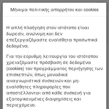
kodiko - Αρχική
Μήνυμα πολιτικής απορρήτου και cookies
Νέα υπηρεσία Kodiko Assistant.
Περισσότερα
3982
[-]
Νόμος 3982/2011
H απλή πλοήγηση στον ιστότοπο είναι
Κεφαλίδα
δωρεάν, ανώνυμη και δεν
Σώμα
[-]
Αλλαγές που επέφερε
επεξεργαζόμαστε ευαίσθητα προσωπικά
ΜΕΡΟΣ ΠΡΩΤΟ
[-]
Σχετικά: 2
δεδομένα.
ΚΕΦΑΛΑΙΟ Α΄
[-]
Με τις
τελευταίες αλλαγές
Άρθρο 1
από
το Νόμο 5317/2026
Για την εύρυθμη λειτουργία του ιστότοπου
Άρθρο 2
[-]
χρειαζόμαστε πρόσβαση σε δεδομένα
παρ.1
(cookies) του προγράμματος περιήγησης των
ΝΟΜΟΣ ΥΠ΄ ΑΡΙΘΜ. 3982 ΦΕΚ Α΄143/17.6.2011
παρ.2
επισκεπτών, όπως μοναδικά
παρ.3
Απλοποίηση της αδειοδότησης τεχνικών
αναγνωριστικά συσκευών και μη-
παρ.4
επαγγελματικών και μεταποιητικών
ευαίσθητες πληροφορίες που
Παρ.5
δραστηριοτήτων και επιχειρηματικών πάρκων
αποστέλλονται από κάθε συσκευή για
Παρ.6
και άλλες διατάξεις.
εξατομικευμένες διαφημίσεις και
Άρθρο 3
[-]
περιεχόμενο.
παρ.1
Ο ΠΡΟΕΔΡΟΣ ΤΗΣ ΕΛΛΗΝΙΚΗΣ ΔΗΜΟΚΡΑΤΙΑΣ