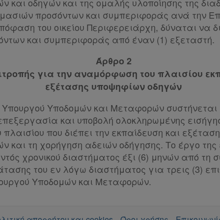
ν και οδηγών και της ομαλής υλοποίησης της δια
ιμασιών προσόντων και συμπεριφοράς ανά την Επ
πόφαση του οικείου Περιφερειάρχη, δύναται να δ
όντων και συμπεριφοράς από έναν (1) εξεταστή.
Άρθρο 2
ιτροπής για την αναμόρφωση του πλαισίου εκ
εξέτασης υποψηφίων οδηγών
 Υπουργού Υποδομών και Μεταφορών συστήνεται 
 επεξεργασία και υποβολή ολοκληρωμένης εισήγησ
πλαισίου που διέπει την εκπαίδευση και εξέτασ
ών και τη χορήγηση αδειών οδήγησης. Το έργο της
τός χρονικού διαστήματος έξι (6) μηνών από τη σ
τασης του εν λόγω διαστήματος για τρεις (3) επ
ουργού Υποδομών και Μεταφορών.
λιτική απορρήτου και cookies
Όροι χρήσης
Επικοινωνί