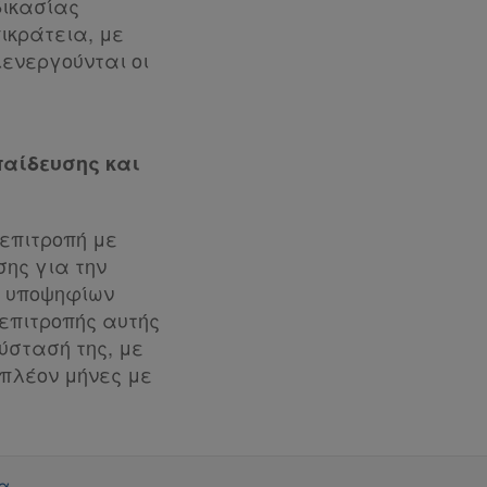
δικασίας
ικράτεια, με
ιενεργούνται οι
παίδευσης και
επιτροπή με
ης για την
η υποψηφίων
 επιτροπής αυτής
ύστασή της, με
ιπλέον μήνες με
α