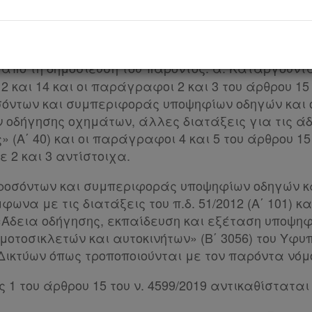
Άρθρο 1
εμάτων θεωρητικών εξετάσεων και δοκιμασιών 
συμπεριφοράς υποψηφίων οδηγών και οδηγώ
 από τη δημοσίευση του παρόντος: α. Καταργούνται
 10,12 και 14 και οι παράγραφοι 2 και 3 του άρθρου 15
όντων και συμπεριφοράς υποψηφίων οδηγών και 
 οδήγησης οχημάτων, άλλες διατάξεις για τις άδ
» (Α΄ 40) και οι παράγραφοι 4 και 5 του άρθρου 15 
 2 και 3 αντίστοιχα.
προσόντων και συμπεριφοράς υποψηφίων οδηγών κ
φωνα με τις διατάξεις του π.δ. 51/2012 (Α΄ 101) 
 «Άδεια οδήγησης, εκπαίδευση και εξέταση υποψη
μοτοσικλετών και αυτοκινήτων» (Β΄ 3056) του Υφ
ικτύων όπως τροποποιούνται με τον παρόντα νόμ
 του άρθρου 15 του ν. 4599/2019 αντικαθίσταται 