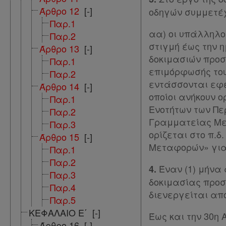
και
Άρθρο 12
[-]
οδηγών συμμετέ
cookies
Παρ.1
αα) οι υπάλληλοι
Απόκτηση
Παρ.2
στιγμή έως την η
Άρθρο 13
[-]
Συνδρομής
δοκιμασιών προσ
Παρ.1
επιμόρφωσής του
Παρ.2
εντάσσονται εφε
Άρθρο 14
[-]
Ατομική
οποίοι ανήκουν 
Παρ.1
συνδρομή
Ενοτήτων των Πε
Παρ.2
Γραμματείας Με
Παρ.3
Ομαδικά
ορίζεται στο π.δ
Άρθρο 15
[-]
πακέτα
Μεταφορών» για 
Παρ.1
Παρ.2
Έναν (1) μήνα 
Παροχές
4.
Παρ.3
δοκιμασίας προσ
σε
Παρ.4
διενεργείται από
Παρ.5
συνδρομητές
ΚΕΦΑΛΑΙΟ Ε΄
[-]
Έως και την 30η 
Ενεργοί
Άρθρο 16
[-]