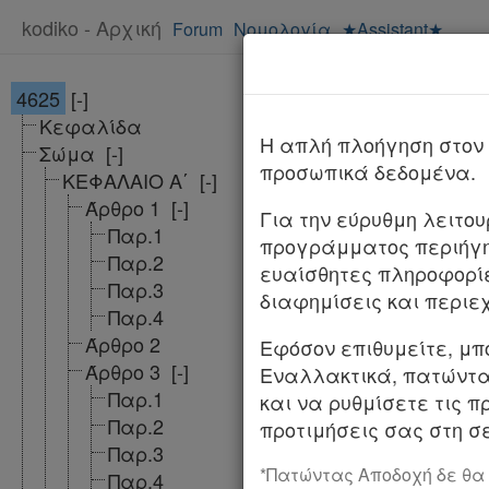
kodiko - Αρχική
Forum
Νομολογία
★Assistant★
4625
[-]
Νόμος 4625/
Κεφαλίδα
ΦΕΚ
Αλλαγές 
H απλή πλοήγηση στον 
Σώμα
[-]
προσωπικά δεδομένα.
ΚΕΦΑΛΑΙΟ Α΄
[-]
NOMOΣ ΥΠ’ ΑΡΙΘΜ.
Άρθρο 1
[-]
Για την εύρυθμη λειτο
Παρ.1
προγράμματος περιήγη
Ρυθμίσεις του Υ
Παρ.2
ευαίσθητες πληροφορί
διατάξεις.
Παρ.3
διαφημίσεις και περιε
Παρ.4
Ο ΠΡΟΕΔΡΟΣ ΤΗ
Άρθρο 2
Εφόσον επιθυμείτε, μπ
Εκδίδομε τον ακό
Άρθρο 3
[-]
Εναλλακτικά, πατώντας
Παρ.1
και να ρυθμίσετε τις π
Παρ.2
προτιμήσεις σας στη σε
ΔΙΑ
Παρ.3
*Πατώντας Αποδοχή δε θα
Παρ.4