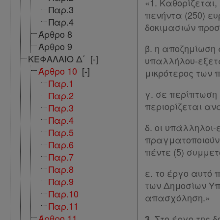
«1. Καθορίζεται,
Παρ.3
πενήντα (250) ε
Διακρατικές
Παρ.4
δοκιμασιών προσ
Συμφωνίες
Άρθρο 8
Άρθρο 9
β. η αποζημίωση
Ελλάδας
ΚΕΦΑΛΑΙΟ Δ΄
[-]
υπαλλήλου-εξετα
Πληροφορίες
Άρθρο 10
[-]
μικρότερος των π
Παρ.1
γ. σε περίπτωση
Παρ.2
Εταιρεία
περιορίζεται αν
Παρ.3
Παρ.4
Επικοινωνία
δ. οι υπάλληλοι
Παρ.5
πραγματοποιούν 
Παρ.6
Όροι
πέντε (5) συμμε
Παρ.7
χρήσης
Παρ.8
ε. το έργο αυτό
Παρ.9
των Δημοσίων Υπ
Πολιτική
Παρ.10
απασχόληση.»
απορρήτου
Παρ.11
Άρθρο 11
Στο έργο της 
3.