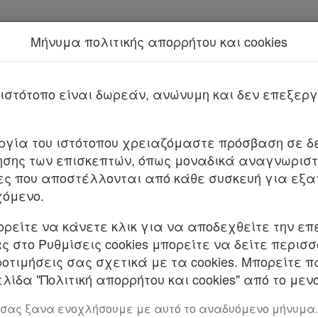
Μήνυμα πολιτικής απορρήτου και cookies
Νέα υπηρεσία Kodiko Assistant.
Π
2019
Με τις
τελευταίες 
από
το Νόμο 5314
που επέφερε
ιστότοπο είναι δωρεάν, ανώνυμη και δεν επεξε
 4625 Τεύχος A’ 139/31.08.2019
υργία του ιστότοπου χρειαζόμαστε πρόσβαση σε δε
σης των επισκεπτών, όπως μοναδικά αναγνωριστι
πουργείου Υποδομών και Μεταφορών και άλλες ε
ες που αποστέλλονται από κάθε συσκευή για εξα
χόμενο.
Σ ΕΛΛΗΝΙΚΗΣ ΔΗΜΟΚΡΑΤΙΑΣ
ορείτε να κάνετε κλικ για να αποδεχθείτε την επ
λουθο νόμο που ψήφισε η Βουλή:
 στο Ρυθμίσεις cookies μπορείτε να δείτε περισ
ροτιμήσεις σας σχετικά με τα cookies. Μπορείτε 
ΚΕΦΑΛΑΙΟ Α΄
λίδα "Πολιτική απορρήτου και cookies" από το μενο
ΤΑΞΕΙΣ ΤΟΥ ΥΠΟΥΡΓΕΙΟΥ ΥΠΟΔΟΜΩΝ ΚΑΙ ΜΕΤΑ
 σας ξανα ενοχλήσουμε με αυτό το αναδυόμενο μήνυμα.