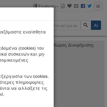
Σύνδεση
ερισσότερα
αλλαγές
AI
/2026
ργαζόμαστε ευαίσθητα
δομένα (cookies) του
κά συσκευών και μη-
πείγουσες
τομικευμένες
εξεργασία των cookies.
σότερες πληροφορίες
πάντα να αλλάξετε τις
ύ.
ΦΟΡΩΝ