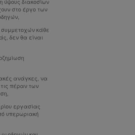
ση ύψους διακοσίων
ουν στο έργο των
οδηγών,
ν συμμετοχών κάθε
ς, δεν θα είναι
οζημίωση
ιακές ανάγκες, να
 τις πέραν των
ση,
αρίου εργασίας
πό υπερωριακή
ων οδηγών και