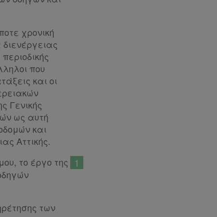
ποτε χρονική
α διενέργειας
 περιοδικής
λληλοι που
τάξεις και οι
φερειακών
ς Γενικής
ών ως αυτή
ποδομών και
ας Αττικής.
ου, το έργο της
1
οδηγών
ηρέτησης των