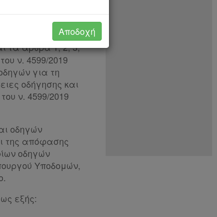
προσόντων και
ν
Αποδοχή
 τα άρθρα 1, 2, 3,
 του ν. 4599/2019
οδηγών για τη
ειες οδήγησης και
του ν. 4599/2019
αι οδηγών
και της απόφασης
φίων οδηγών
υπουργού Υποδομών,
ο.
ως εξής: