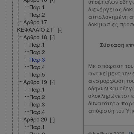
υποψηφίων οδηγώ
Παρ.1
συνδρομητές
διενέργειας δοκ
Παρ.2
αιτιολογημένη α
Άρθρο 17
δοκιμασίες προσ
Τα
ΚΕΦΑΛΑΙΟ ΣΤ΄
[-]
Άρθρο 18
[-]
αγαπημένα
Παρ.1
Σύσταση επ
μου
Παρ.2
Παρ.3
Οι
Με απόφαση του
Παρ.4
σημειώσεις
αντικείμενο την
Παρ.5
αναμόρφωση του 
μου
Άρθρο 19
[-]
οδηγών και οδηγ
Παρ.1
ολοκληρώνεται εν
Ψάχνω
Παρ.2
δυνατότητα παρά
Παρ.3
και
απόφαση του Υπ
Παρ.4
δε
Άρθρο 20
[-]
βρίσκω
Παρ.1
©
kodiko.gr
2026
Πο