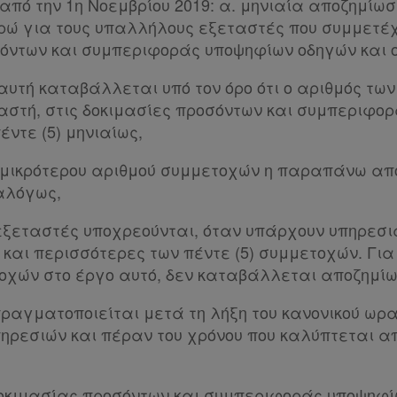
 από την 1η Νοεμβρίου 2019: α. μηνιαία αποζημίω
υρώ για τους υπαλλήλους εξεταστές που συμμετέχ
όντων και συμπεριφοράς υποψηφίων οδηγών και 
 αυτή καταβάλλεται υπό τον όρο ότι ο αριθμός τω
στή, στις δοκιμασίες προσόντων και συμπεριφορά
έντε (5) μηνιαίως,
 μικρότερου αριθμού συμμετοχών η παραπάνω απ
αλόγως,
-εξεταστές υποχρεούνται, όταν υπάρχουν υπηρεσ
και περισσότερες των πέντε (5) συμμετοχών. Για
τοχών στο έργο αυτό, δεν καταβάλλεται αποζημίω
 πραγματοποιείται μετά τη λήξη του κανονικού ωρ
ηρεσιών και πέραν του χρόνου που καλύπτεται α
δοκιμασίας προσόντων και συμπεριφοράς υποψηφί