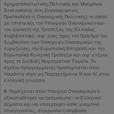
Χρηματοπιστωτικής Πολιτικής και Μνημόνιο
παρ.7
Συνεννόησης στις Συγκεκριμένες
παρ.8
Προϋποθέσεις Οικονομικής Πολιτικής) το οποίο
Άρθρο 5
[-]
με επιστολές του Υπουργού Οικονομικών και
παρ.1
του Διοικητή της Τράπεζας της Ελλάδος
παρ.2
διαβιβάστηκε, αφ΄ ενός προς τον Πρόεδρο του
παρ.3
Συμβουλίου των Υπουργών Οικονομικών της
παρ.4
ευρωζώνης, την Ευρωπαϊκή Επιτροπή και την
παρ.5
Ευρωπαϊκή Κεντρική Τράπεζα και αφ΄ ετέρου
παρ.6
προς το Διεθνές Νομισματικό Ταμείο. Το
παρ.7
σχέδιο προγράμματος προσαρτάται στον
παρ.8
παρόντα νόμο ως Παραρτήματα III και IV, στην
παρ.9
ελληνική γλώσσα.
παρ.10
παρ.11
. Παρέχεται στον Υπουργό Οικονομικών η
4
παρ.12
εξουσιοδότηση να εκπροσωπεί το Ελληνικό
Παρ.12α
Δημόσιο και να υπογράφει κάθε μνημόνιο
Άρθρο 6
[-]
συνεργασίας, συμφωνία ή σύμβαση
παρ.1