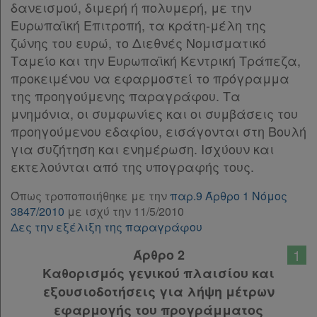
δανεισμού, διμερή ή πολυμερή, με την
παρ.2
Ευρωπαϊκή Επιτροπή, τα κράτη-μέλη της
Άρθρο 7
[-]
ζώνης του ευρώ, το Διεθνές Νομισματικό
παρ.1
Ταμείο και την Ευρωπαϊκή Κεντρική Τράπεζα,
παρ.2
προκειμένου να εφαρμοστεί το πρόγραμμα
παρ.3
της προηγούμενης παραγράφου. Τα
παρ.4
μνημόνια, οι συμφωνίες και οι συμβάσεις του
Χρήσιμα
παρ.5
προηγούμενου εδαφίου, εισάγονται στη Βουλή
ΠΑΡΑΡΤΗΜΑΤΑ
[-]
για συζήτηση και ενημέρωση. Ισχύουν και
ΠΑΡΑΡΤΗΜΑ 1
Assistant
εκτελούνται από της υπογραφής τους.
ΠΑΡΑΡΤΗΜΑ 2
ΠΑΡΑΡΤΗΜΑ 3
Νομολογία
Όπως τροποποιήθηκε με την
παρ.9 Άρθρο 1 Νόμος
ΠΑΡΑΡΤΗΜΑ 4
3847/2010
με ισχύ την 11/5/2010
Δες την εξέλιξη της παραγράφου
Υπογραφές
Kodiko
Forum
1
Άρθρο 2
Καθορισμός γενικού πλαισίου και
Αναζήτηση
εξουσιοδοτήσεις για λήψη μέτρων
Κ.Α.Δ.
εφαρμογής του προγράμματος