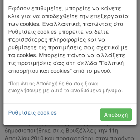
Βουλή:
παρ.7
Εφόσον επιθυμείτε, μπορείτε να κάνετε
παρ.8
κλικ για να αποδεχθείτε την επεξεργασία
Άρθρο 1
παρ.9
των cookies. Εναλλακτικά, πατώντας στο
Μηχανισμός στήριξης της ελληνικής
παρ.10
Ρυθμίσεις cookies μπορείτε να δείτε
οικονομίας
παρ.11
περισσότερες πληροφορίες και να
παρ.12
. Με τη Δήλωση των Αρχηγών Κρατών και
1
ρυθμίσετε τις προτιμήσεις σας σχετικά με
Άρθρο 3
[-]
Κυβερνήσεων της Ζώνης του ευρώ που
τα cookies. Μπορείτε πάντα να αλλάξετε
παρ.1
δημοσιοποιήθηκε στις Βρυξέλλες την 25η
τις προτιμήσεις σας στη σελίδα "Πολιτική
παρ.2
Μαρτίου 2010 και προσαρτάται στον παρόντα
απορρήτου και cookies" από το μενού.
παρ.3
νόμο ως Παράρτημα Ι, αποφασίστηκε για την
παρ.4
*Πατώντας Αποδοχή δε θα σας ξανα
οικονομική και τη δημοσιονομική σταθερότητα
ενοχλήσουμε με αυτό το αναδυόμενο μήνυμα.
παρ.5
της ευρωζώνης, η δημιουργία μηχανισμού
παρ.6
στήριξης.
παρ.7
Ρυθμίσεις cookies
. Με τη Δήλωση για τη στήριξη της Ελλάδας
2
Αποδοχή
παρ.8
από τα κράτη-μέλη της Ζώνης του ευρώ που
παρ.9
δημοσιοποιήθηκε στις Βρυξέλλες την 11η
παρ.10
Απριλίου 2010 και προσαρτάται στον παρόντα
παρ.11