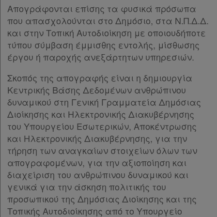
Παροχές
Απογράφονται επίσης τα φυσικά πρόσωπα
σε
που απασχολούνται στο Δημόσιο, στα Ν.Π.Δ.Δ.
και στην Τοπική Αυτοδιοίκηση με οποιουδήποτε
συνδρομητές
τύπου σύμβαση έμμισθης εντολής, μίσθωσης
έργου ή παροχής ανεξάρτητων υπηρεσιών.
Σκοπός της απογραφής είναι η δημιουργία
Ενεργοί
Κεντρικής Βάσης Δεδομένων ανθρώπινου
συνδρομητές
δυναμικού στη Γενική Γραμματεία Δημόσιας
Διοίκησης και Ηλεκτρονικής Διακυβέρνησης
του Υπουργείου Εσωτερικών, Αποκέντρωσης
Τα
και Ηλεκτρονικής Διακυβέρνησης, για την
αγαπημένα
τήρηση των αναγκαίων στοιχείων όλων των
απογραφομένων, για την αξιοποίηση και
μου
διαχείριση του ανθρώπινου δυναμικού και
γενικά για την άσκηση πολιτικής του
Οι
προσωπικού της Δημόσιας Διοίκησης και της
σημειώσεις
Τοπικής Αυτοδιοίκησης από το Υπουργείο