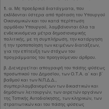
. α. Με προεδρικά διατάγματα, που
1
Διακρατικές
εκδίδονται ύστερα από πρόταση του Υπουργού
Συμφωνίες
Οικονομικών και του κατά περίπτωση
Ελλάδας
αρμόδιου Υπουργού, λαμβάνονται όλα τα
ενδεικνυόμενα μέτρα δημοσιονομικής
πολιτικής, με τη συμπλήρωση, την κατάργηση
ή την τροποποίηση των κειμένων διατάξεων,
Πληροφορίες
για την επίτευξη των στόχων του
προγράμματος του προηγούμενου άρθρου.
Εταιρεία
β. Διενεργείται απογραφή του πάσης φύσεως
προσωπικού του Δημοσίου, των Ο.Τ.Α. α΄ και β΄
Επικοινωνία
βαθμού και των Ν.Π.Δ.Δ.,
συμπεριλαμβανομένων των δικαστικών και
Όροι
δημόσιων λειτουργών, των αιρετών οργάνων
χρήσης
της Τοπικής Αυτοδιοίκησης, των κληρικών, των
στρατιωτικών και του πάσης φύσεως
Πολιτική