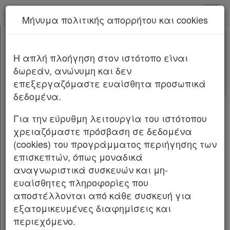
kodiko - Αρχική
Μήνυμα πολιτικής απορρήτου και cookies
Νέα υπηρεσία Kodiko Assistant.
Περισσότερα
3845
[-]
Νόμος 3845/2010
H απλή πλοήγηση στον ιστότοπο είναι
Κεφαλίδα
δωρεάν, ανώνυμη και δεν
Σώμα
[-]
Αλλαγές που επέφερε
επεξεργαζόμαστε ευαίσθητα προσωπικά
Με τις
τελευταίες αλλαγές
Άρθρο 1
[-]
δεδομένα.
από
το Νόμο 5178/2025
παρ.1
παρ.2
Για την εύρυθμη λειτουργία του ιστότοπου
παρ.3
NOMOΣ ΥΠ΄ ΑΡΙΘ. 3845 ΦΕΚ Α΄65/6.5.2010
χρειαζόμαστε πρόσβαση σε δεδομένα
παρ.4
Μέτρα για την εφαρμογή του μηχανισμού
(cookies) του προγράμματος περιήγησης των
Άρθρο 2
[-]
στήριξης της ελληνικής οικονομίας από τα
επισκεπτών, όπως μοναδικά
παρ.1
κράτη-μέλη της Ζώνης του ευρώ και το Διεθνές
αναγνωριστικά συσκευών και μη-
παρ.2
Νομισματικό Ταμείο.
ευαίσθητες πληροφορίες που
παρ.3
αποστέλλονται από κάθε συσκευή για
Ο ΠΡΟΕΔΡΟΣ ΤΗΣ ΕΛΛΗΝΙΚΗΣ ΔΗΜΟΚΡΑΤΙΑΣ
παρ.4
εξατομικευμένες διαφημίσεις και
παρ.5
Εκδίδομε τον ακόλουθο νόμο που ψήφισε η
περιεχόμενο.
παρ.6