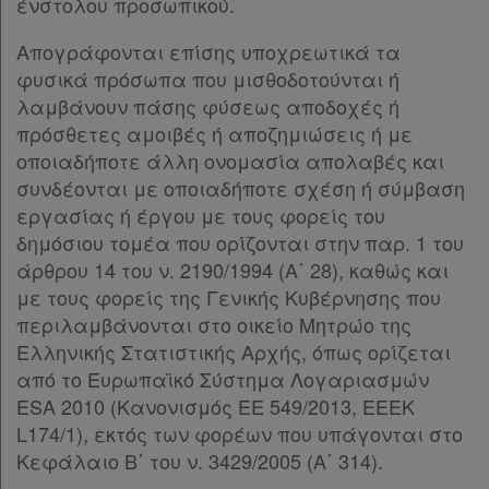
ένστολου προσωπικού.
απορρήτου
Απογράφονται επίσης υποχρεωτικά τα
και
φυσικά πρόσωπα που μισθοδοτούνται ή
cookies
λαμβάνουν πάσης φύσεως αποδοχές ή
πρόσθετες αμοιβές ή αποζημιώσεις ή με
οποιαδήποτε άλλη ονομασία απολαβές και
συνδέονται με οποιαδήποτε σχέση ή σύμβαση
Απόκτηση
εργασίας ή έργου με τους φορείς του
δημόσιου τομέα που ορίζονται στην παρ. 1 του
Συνδρομής
άρθρου 14 του ν. 2190/1994 (Α΄ 28), καθώς και
με τους φορείς της Γενικής Κυβέρνησης που
Ατομική
περιλαμβάνονται στο οικείο Μητρώο της
Ελληνικής Στατιστικής Αρχής, όπως ορίζεται
συνδρομή
από το Ευρωπαϊκό Σύστημα Λογαριασμών
ESA 2010 (Κανονισμός ΕΕ 549/2013, ΕΕΕΚ
Ομαδικά
L174/1), εκτός των φορέων που υπάγονται στο
πακέτα
Κεφάλαιο Β΄ του ν. 3429/2005 (Α΄ 314).