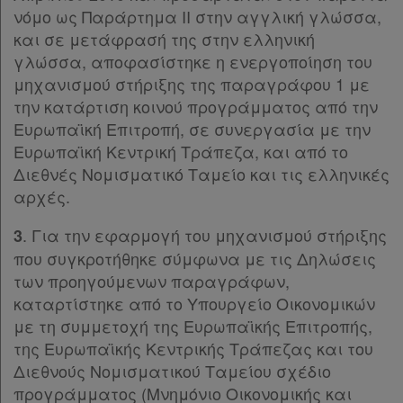
νόμο ως Παράρτημα II στην αγγλική γλώσσα,
παρ.12
και σε μετάφρασή της στην ελληνική
παρ.13
γλώσσα, αποφασίστηκε η ενεργοποίηση του
παρ.14
μηχανισμού στήριξης της παραγράφου 1 με
παρ.15
την κατάρτιση κοινού προγράμματος από την
παρ.16
Ευρωπαϊκή Επιτροπή, σε συνεργασία με την
Παρ.17
Ευρωπαϊκή Κεντρική Τράπεζα, και από το
Παρ.18
Διεθνές Νομισματικό Ταμείο και τις ελληνικές
Παρ.19
αρχές.
Παρ.20
Παρ.21
. Για την εφαρμογή του μηχανισμού στήριξης
3
Παρ.22
που συγκροτήθηκε σύμφωνα με τις Δηλώσεις
Άρθρο 4
[-]
των προηγούμενων παραγράφων,
παρ.1
καταρτίστηκε από το Υπουργείο Οικονομικών
παρ.2
με τη συμμετοχή της Ευρωπαϊκής Επιτροπής,
παρ.3
της Ευρωπαϊκής Κεντρικής Τράπεζας και του
παρ.4
Διεθνούς Νομισματικού Ταμείου σχέδιο
παρ.5
προγράμματος (Μνημόνιο Οικονομικής και
παρ.6