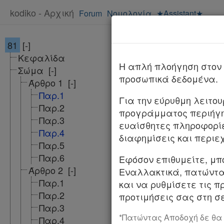
kodiko - Αρχική
Forum
Νομολογία
★Assistant★
81
[-]
Π.Δ. 81/2019
Κεφαλίδα
ΦΕΚ
H απλή πλοήγηση στον 
Σώμα
[-]
προσωπικά δεδομένα.
Άρθρο 1
[-]
ΠΡΟΕΔΡΙΚΟ ΔΙΑΤΑ
Παρ.1
Για την εύρυθμη λειτο
Παρ.2
προγράμματος περιήγη
Σύσταση, συγχών
Παρ.3
ευαίσθητες πληροφορί
αρμοδιοτήτων το
Παρ.4
διαφημίσεις και περιε
Παρ.5
Ο ΠΡΟΕΔΡΟΣ ΤΗ
Παρ.6
Εφόσον επιθυμείτε, μπ
Έχοντας υπόψη:
Άρθρο 2
[-]
Εναλλακτικά, πατώντας
Παρ.1
και να ρυθμίσετε τις π
α) Τις διατάξεις
Παρ.2
προτιμήσεις σας στη σε
Κυβερνητικά Όργα
Παρ.3
αναδιοργανώσεως
*Πατώντας Αποδοχή δε θα
Παρ.4