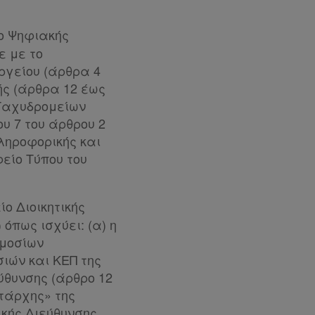
ίο Ψηφιακής
ε με το
υργείου (άρθρα 4
κής (άρθρα 12 έως
ι Ταχυδρομείων
ου 7 του άρθρου 2
Πληροφορικής και
είο Τύπου του
ο Διοικητικής
όπως ισχύει: (α) η
ημοσίων
σιών και ΚΕΠ της
ύθυνσης (άρθρο 12
πτάρχης» της
ικής Διεύθυνσης