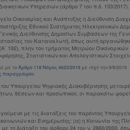
Διοικητικών Υπηρεσιών (άρθρο 7 του π.δ. 133/2017).
ργείο Οικονομίας και Ανάπτυξης η Διεύθυνση Διαχε
ποστήριξης Εθνικού Συστήματος Ηλεκτρονικών Δ
ης Γενικής Διεύθυνσης Δημοσίων Συμβάσεων της Γε
οστασίας του Καταναλωτή, όπως αυτή οργανώθηκε
7 (Α΄ 192), πλην του τμήματος Μητρώου Οικονομικών
οφόρησης, Στατιστικών και Απολογιστικών Στοιχεί
ε με το
Άρθρο 118 Νόμος 4623/2019
με ισχύ την 9/8/2019
της παραγράφου
 του Υπουργείου Ψηφιακής Διακυβέρνησης μεταφέ
ήτων, θέσεων και προσωπικού, οι παρακάτω φορεί
ργούμενο με τις διατάξεις του παρόντος Υπουργε
ικοινωνιών και Ενημέρωσης: (α) η Κοινωνία της Πλ
με τη διάταξη του άρθρου 24 του ν. 2860/2000, ό