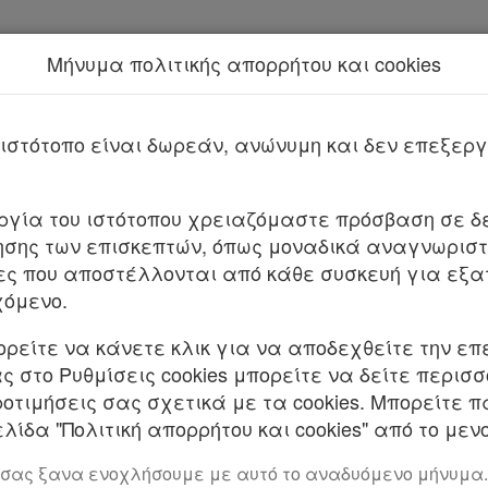
Μήνυμα πολιτικής απορρήτου και cookies
Νέα υπηρεσία Kodiko Assistant.
Π
Με τις
τελευταίες 
από
το Νόμο 4704
ιστότοπο είναι δωρεάν, ανώνυμη και δεν επεξε
ΓΜΑ ΥΠ’ ΑΡΙΘΜ. 81 Τεύχος A’ 119/08.07.2019
υργία του ιστότοπου χρειαζόμαστε πρόσβαση σε δε
σης των επισκεπτών, όπως μοναδικά αναγνωριστι
ευση, μετονομασία και κατάργηση Υπουργείων κ
ες που αποστέλλονται από κάθε συσκευή για εξα
υς Μεταφορά υπηρεσιών και αρμοδιοτήτων μεταξ
χόμενο.
Σ ΕΛΛΗΝΙΚΗΣ ΔΗΜΟΚΡΑΤΙΑΣ
ορείτε να κάνετε κλικ για να αποδεχθείτε την επ
 στο Ρυθμίσεις cookies μπορείτε να δείτε περισ
ροτιμήσεις σας σχετικά με τα cookies. Μπορείτε 
: αα) Του άρθρου 24 παρ. 4 του ν. 1558/1985 «Κυβέ
λίδα "Πολιτική απορρήτου και cookies" από το μενο
να» (Α’ 137). ββ) Του άρθρου 3 παρ. 4 του ν. 51/19
 των δημοσίων πολιτικών υπηρεσιών» (Α’ 125). γγ
 σας ξανα ενοχλήσουμε με αυτό το αναδυόμενο μήνυμα.