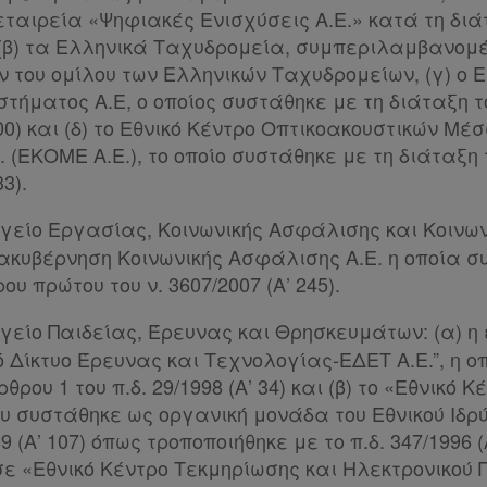
εταιρεία «Ψηφιακές Ενισχύσεις Α.Ε.» κατά τη διά
1, (β) τα Ελληνικά Ταχυδρομεία, συμπεριλαμβανομ
ν του ομίλου των Ελληνικών Ταχυδρομείων, (γ) ο 
τήματος Α.Ε, ο οποίος συστάθηκε με τη διάταξη τ
200) και (δ) το Εθνικό Κέντρο Οπτικοακουστικών Μέ
. (ΕΚΟΜΕ Α.Ε.), το οποίο συστάθηκε με τη διάταξη 
33).
ργείο Εργασίας, Κοινωνικής Ασφάλισης και Κοινω
ιακυβέρνηση Κοινωνικής Ασφάλισης Α.Ε. η οποία σ
υ πρώτου του ν. 3607/2007 (Α’ 245).
ργείο Παιδείας, Έρευνας και Θρησκευμάτων: (α) η 
 Δίκτυο Έρευνας και Τεχνολογίας-ΕΔΕΤ Α.Ε.”, η 
θρου 1 του π.δ. 29/1998 (Α’ 34) και (β) το «Εθνικό Κ
υ συστάθηκε ως οργανική μονάδα του Εθνικού Ιδ
89 (Α’ 107) όπως τροποποιήθηκε με το π.δ. 347/1996 (
ε «Εθνικό Κέντρο Τεκμηρίωσης και Ηλεκτρονικού 