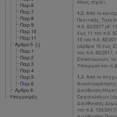
όπως ισχύει.
Παρ.6
Νομολογία
Παρ.7
2. Από το κατα
1.
Kodiko
Παρ.8
Πολιτικής, Τηλε
Παρ.9
π.δ. 82/2017 (Α’
Forum
Παρ.10
έως 11 του π.δ. 
Παρ.11
Αναζήτηση
15 του π.δ. 82/2
Άρθρο 5
[-]
(άρθρα 16 έως 23
Κ.Α.Δ.
Παρ.1
του π.δ. 82/2017
Παρ.2
Επικοινωνιών, το
Διακρατικές
Παρ.3
Υπουργού και η 
Συμφωνίες
Παρ.4
Ελλάδας
3. Από το συγχ
Παρ.5
1.
Παρ.6
Ανασυγκρότησης ό
Πληροφορίες
Άρθρο 6
Διεύθυνση Ηλεκτ
Υπογραφές
Οργανώσεων (άρθρ
Διεύθυνσης Δομών
Εταιρεία
του π.δ. 133/201
Διεύθυνσης Προμ