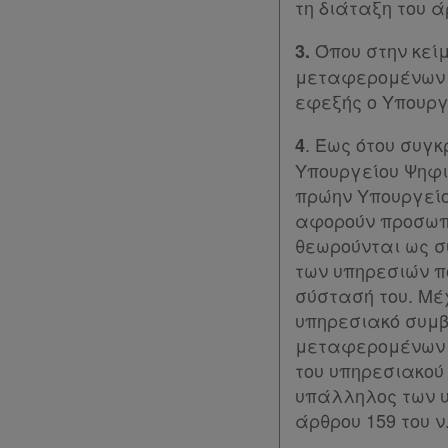
τη διάταξη του άρ
μου
Όπου στην κεί
3.
Ψάχνω
μεταφερομένων υ
και
εφεξής ο Υπουργ
δε
. Έως ότου συγ
4
βρίσκω
Υπουργείου Ψηφι
πρώην Υπουργείο
αφορούν προσωπι
θεωρούνται ως σ
των υπηρεσιών π
σύστασή του. Μέ
υπηρεσιακό συμβ
μεταφερομένων υ
του υπηρεσιακού 
υπάλληλος των υ
άρθρου 159 του ν.