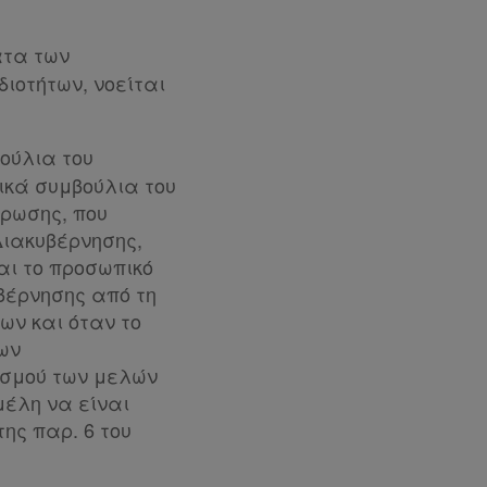
ατα των
ιοτήτων, νοείται
ούλια του
ικά συμβούλια του
έρωσης, που
ιακυβέρνησης,
αι το προσωπικό
βέρνησης από τη
ων και όταν το
ων
ισμού των μελών
μέλη να είναι
ης παρ. 6 του