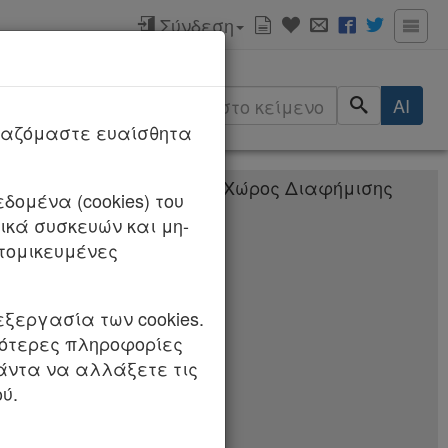
Σύνδεση
ερισσότερα
αλλαγές
AI
/2020
ργαζόμαστε ευαίσθητα
δομένα (cookies) του
κά συσκευών και μη-
αι καθορισμός των
τομικευμένες
ύ Υπουργείων.
εξεργασία των cookies.
σότερες πληροφορίες
πάντα να αλλάξετε τις
ρνηση και
ύ.
75 «Περί
) Του άρθρου 90