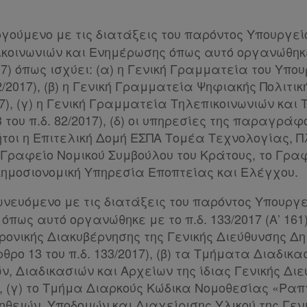
ργούμενο με τις διατάξεις του παρόντος Υπουργε
πικοινωνιών και Ενημέρωσης όπως αυτό οργανώθηκ
 117) όπως ισχύει: (α) η Γενική Γραμματεία του Υπο
82/2017), (β) η Γενική Γραμματεία Ψηφιακής Πολιτι
017), (γ) η Γενική Γραμματεία Τηλεπικοινωνιών κα
 του π.δ. 82/2017), (δ) οι υπηρεσίες της παραγράφ
, ήτοι η Επιτελική Δομή ΕΣΠΑ Τομέα Τεχνολογίας, 
 Γραφείο Νομικού Συμβούλου του Κράτους, το Γραφ
Δημοσιονομική Υπηρεσία Εποπτείας και Ελέγχου.
ωνευόμενο με τις διατάξεις του παρόντος Υπουργεί
πως αυτό οργανώθηκε με το π.δ. 133/2017 (Α’ 161) 
ρονικής Διακυβέρνησης της Γενικής Διεύθυνσης Δ
ο 13 του π.δ. 133/2017), (β) τα Τμήματα Διαδικα
, Διαδικασιών και Αρχείων της ίδιας Γενικής Διε
7), (γ) το Τμήμα Διαρκούς Κώδικα Νομοθεσίας «Ρα
ηθειών, Υποδομών και Διαχείρισης Υλικού της Γεν