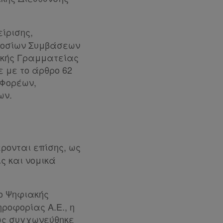
ίρισης,
ημοσίων Συμβάσεων
νικής Γραμματείας
 με το άρθρο 62
 Φορέων,
ων.
ρονται επίσης, ως
ς και νομικά
ίο Ψηφιακής
ηροφορίας Α.Ε., η
πως συγχωνεύθηκε