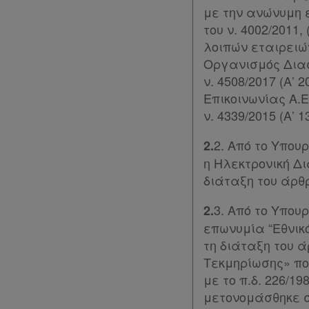
Ομαδικά
με την ανώνυμη 
πακέτα
του ν. 4002/201
λοιπών εταιρειώ
Παροχές
Οργανισμός Διασ
σε
ν. 4508/2017 (Α’ 
Επικοινωνίας Α.Ε
συνδρομητές
ν. 4339/2015 (Α’ 1
Ενεργοί
2. Από το Υπου
2.
συνδρομητές
η Ηλεκτρονική Δ
διάταξη του άρθρο
Τα
3. Από το Υπου
2.
αγαπημένα
επωνυμία “Εθνικό
μου
τη διάταξη του άρ
Τεκμηρίωσης» πο
Οι
με το π.δ. 226/19
μετονομάσθηκε σ
σημειώσεις