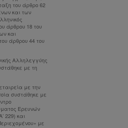
ταξη του άρθρο 62
ένων και των
Ελληνικός
ου άρθρου 18 του
σων και
του άρθρου 44 του
νικής Αλληλεγγύης
υστάθηκε με τη
εταιρεία με την
οποία συστάθηκε με
έντρο
ρύματος Ερευνών
Α’ 229) και
Περιεχομένου» με