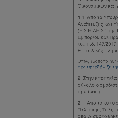
Επικοινωνία
Οικονομικών και 
Όροι
4. Από το Υπου
1.
χρήσης
Ανάπτυξης και Υ
(Ε.Σ.Η.ΔΗ.Σ.) τ
Πολιτική
Εμπορίου και Πρ
απορρήτου
του π.δ. 147/201
Επιτελικής Πληρ
και
cookies
Όπως τροποποιήθηκ
Δες την εξέλιξη 
Απόκτηση
Στην εποπτεία
2.
Συνδρομής
σύνολο αρμοδιοτ
πρόσωπα:
Ατομική
1. Από το κατα
2.
συνδρομή
Πολιτικής, Τηλεπ
οποία συστάθηκε 