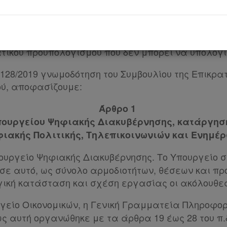
θεσίας για την Κυβέρνηση και τα Κυβερνητικά όρ
 του π.δ. 63/2005 (Α’ 98).
τι από τις διατάξεις του παρόντος διατάγματος π
ατικού προϋπολογισμού που δεν μπορεί να υπολογι
. 128/2019 γνωμοδότηση του Συμβουλίου της Επικρ
ύ, αποφασίζουμε:
Άρθρο 1
ουργείου Ψηφιακής Διακυβέρνησης, κατάργησ
ιακής Πολιτικής, Τηλεπικοινωνιών και Ενημέ
ουργείο Ψηφιακής Διακυβέρνησης. Το Υπουργείο 
ε αυτό, ως σύνολο αρμοδιοτήτων, θέσεων και προ
ογική κατάσταση και σχέση εργασίας οι ακόλουθε
ργείο Οικονομικών, η Γενική Γραμματεία Πληροφο
 αυτή οργανώθηκε με τα άρθρα 19 έως 28 του π.δ. 