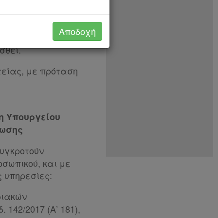
γανα που κυρώθηκε
Αποδοχή
ροκαλείται δαπάνη
σθεί.
ατείας, με πρόταση
η Υπουργείου
ρωσης
συγκροτούν
σωπικού, και με
ς υπηρεσίες:
ριακών
142/2017 (Α’ 181),