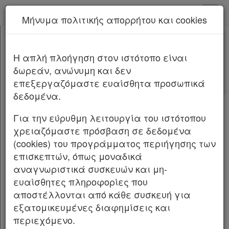
kodiko - Αρχική
Μήνυμα πολιτικής απορρήτου και cookies
Νέα υπηρεσία Kodiko Assistant.
Περισσότερα
4609
[-]
Νόμος 4609/2019
H απλή πλοήγηση στον ιστότοπο είναι
Κεφαλίδα
δωρεάν, ανώνυμη και δεν
Σώμα
[-]
Αλλαγές που επέφερε
επεξεργαζόμαστε ευαίσθητα προσωπικά
ΜΕΡΟΣ ΠΡΩΤΟ
[-]
Σχετικά: 1
δεδομένα.
ΚΕΦΑΛΑΙΟ Α΄
[-]
Με τις
τελευταίες αλλαγές
Άρθρο 1
[-]
από
το Νόμο 5275/2026
Για την εύρυθμη λειτουργία του ιστότοπου
Παρ.1
χρειαζόμαστε πρόσβαση σε δεδομένα
Παρ.2
(cookies) του προγράμματος περιήγησης των
NOMOΣ ΥΠ’ ΑΡΙΘΜ. 4609 Τεύχος A’
Άρθρο 2
επισκεπτών, όπως μοναδικά
67/03.05.2019
Άρθρο 3
αναγνωριστικά συσκευών και μη-
Άρθρο 4
Ρυθμίσεις Μέριμνας Προσωπικού Ενόπλων
ευαίσθητες πληροφορίες που
Άρθρο 5
Δυνάμεων, Στρατολογίας, Στρατιωτικής
αποστέλλονται από κάθε συσκευή για
Άρθρο 6
Δικαιοσύνης και άλλες διατάξεις.
εξατομικευμένες διαφημίσεις και
Άρθρο 7
περιεχόμενο.
Άρθρο 8