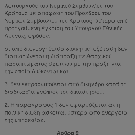
λειτουργούς του Νομικού Συμβουλίου του
Παρ.5
Κράτους με απόφαση του Προέδρου του
Παρ.6
Νομικού Συμβουλίου του Κράτους, ύστερα από
Παρ.7
προηγούμενη έγκριση του Υπουργού Εθνικής
Παρ.8
Άμυνας, εφόσον:
Άρθρο 16
[-]
Παρ.1
α. από διενεργηθείσα διοικητική εξέταση δεν
Παρ.2
διαπιστώνεται η διάπραξη πειθαρχικού
Άρθρο 17
παραπτώματος σχετικού με την πράξη για
ΚΕΦΑΛΑΙΟ Β΄
[-]
την οποία διώκονται και
Άρθρο 18
Άρθρο 19
[-]
β. δεν εκπροσωπούνται από δικηγόρο κατά τη
Παρ.1
διαδικασία ενώπιον του δικαστηρίου.
Παρ.2
Παρ.3
Η παράγραφος 1 δεν εφαρμόζεται αν η
2.
Άρθρο 20
ποινική δίωξη ασκείται ύστερα από ενέργεια
Άρθρο 21
της υπηρεσίας.
ΚΕΦΑΛΑΙΟ Γ΄
[-]
Άρθρο 2
Άρθρο 22