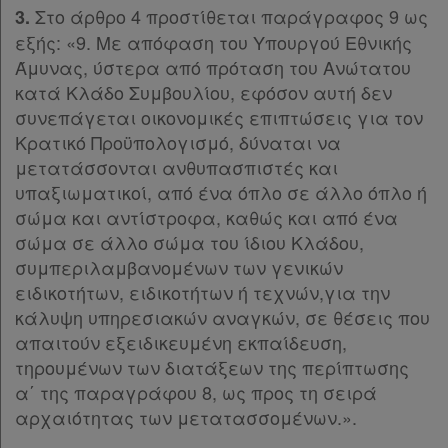
Άρθρο 47
[-]
Ελλάδας
Στο άρθρο 4 προστίθεται παράγραφος 9 ως
3.
Παρ.1
εξής: «9. Με απόφαση του Υπουργού Εθνικής
Παρ.2
Άμυνας, ύστερα από πρόταση του Ανώτατου
Παρ.3
κατά Κλάδο Συμβουλίου, εφόσον αυτή δεν
ΜΕΡΟΣ ΤΕΤΑΡΤΟ
[-]
Πληροφορίες
συνεπάγεται οικονομικές επιπτώσεις για τον
Άρθρο 48
[-]
Κρατικό Προϋπολογισμό, δύναται να
Παρ.1
μετατάσσονται ανθυπασπιστές και
Εταιρεία
Παρ.2
υπαξιωματικοί, από ένα όπλο σε άλλο όπλο ή
Παρ.3
σώμα και αντίστροφα, καθώς και από ένα
Επικοινωνία
Παρ.4
σώμα σε άλλο σώμα του ίδιου Κλάδου,
Παρ.5
συμπεριλαμβανομένων των γενικών
Όροι
Παρ.6
ειδικοτήτων, ειδικοτήτων ή τεχνών,για την
χρήσης
Άρθρο 49
[-]
κάλυψη υπηρεσιακών αναγκών, σε θέσεις που
Παρ.1
απαιτούν εξειδικευμένη εκπαίδευση,
Πολιτική
Παρ.2
τηρουμένων των διατάξεων της περίπτωσης
Παρ.3
απορρήτου
α΄ της παραγράφου 8, ως προς τη σειρά
Παρ.4
και
αρχαιότητας των μετατασσομένων.».
Παρ.5
cookies