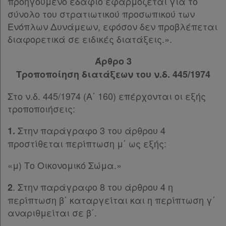
Παρ.3
προηγούμενο εδάφιο εφαρμόζεται για το
Παρ.4
σύνολο του στρατιωτικού προσωπικού των
Άρθρο 39
[-]
Ενόπλων Δυνάμεων, εφόσον δεν προβλέπεται
Χρήσιμα
Παρ.1
διαφορετικά σε ειδικές διατάξεις.».
Παρ.2
Άρθρο 3
ΚΕΦΑΛΑΙΟ Β΄
[-]
Assistant
Τροποποίηση διατάξεων του ν.δ. 445/1974
Άρθρο 40
Άρθρο 41
Νομολογία
Στο ν.δ. 445/1974 (Α΄ 160) επέρχονται οι εξής
Άρθρο 42
τροποποιήσεις:
Άρθρο 43
Kodiko
Άρθρο 44
Στην παράγραφο 3 του άρθρου 4
1.
Forum
Άρθρο 45
[-]
προστίθεται περίπτωση μ΄ ως εξής:
Παρ.1
Αναζήτηση
Παρ.2
«μ) Το Οικονομικό Σώμα.»
Κ.Α.Δ.
Παρ.3
. Στην παράγραφο 8 του άρθρου 4 η
2
Άρθρο 46
[-]
Διακρατικές
περίπτωση β΄ καταργείται και η περίπτωση γ΄
Παρ.1
Συμφωνίες
αναριθμείται σε β΄.
Παρ.2