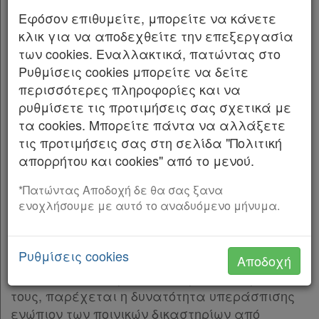
Ο ΠΡΟΕΔΡΟΣ ΤΗΣ ΕΛΛΗΝΙΚΗΣ ΔΗΜΟΚΡΑΤΙΑΣ
Άρθρο 9
Εφόσον επιθυμείτε, μπορείτε να κάνετε
Άρθρο 10
Εκδίδομε τον ακόλουθο νόμο που ψήφισε η
κλικ για να αποδεχθείτε την επεξεργασία
Άρθρο 11
[-]
Βουλή:
των cookies. Εναλλακτικά, πατώντας στο
Παρ.1
Ρυθμίσεις cookies μπορείτε να δείτε
ΜΕΡΟΣ ΠΡΩΤΟ
Παρ.2
περισσότερες πληροφορίες και να
Παρ.3
ρυθμίσετε τις προτιμήσεις σας σχετικά με
ΚΕΦΑΛΑΙΟ Α΄
Παρ.4
τα cookies. Μπορείτε πάντα να αλλάξετε
Παρ.5
Άρθρο 1
τις προτιμήσεις σας στη σελίδα "Πολιτική
Άρθρο 12
Υπεράσπιση στρατιωτικών ενώπιον
απορρήτου και cookies" από το μενού.
Άρθρο 13
[-]
ποινικών δικαστηρίων
Παρ.1
*Πατώντας Αποδοχή δε θα σας ξανα
Στους εν ενεργεία και εν αποστρατεία
1.
ενοχλήσουμε με αυτό το αναδυόμενο μήνυμα.
Παρ.2
στρατιωτικούς και οπλίτες των Ενόπλων
Άρθρο 14
Δυνάμεων, κατά των οποίων ασκείται ποινική
Άρθρο 15
[-]
Ρυθμίσεις cookies
δίωξη για αδικήματα που τους αποδίδονται ότι
Αποδοχή
Παρ.1
τέλεσαν κατά την εκτέλεση των καθηκόντων
Παρ.2
τους, παρέχεται η δυνατότητα υπεράσπισης
Παρ.3
ενώπιον των ποινικών δικαστηρίων από
Παρ.4