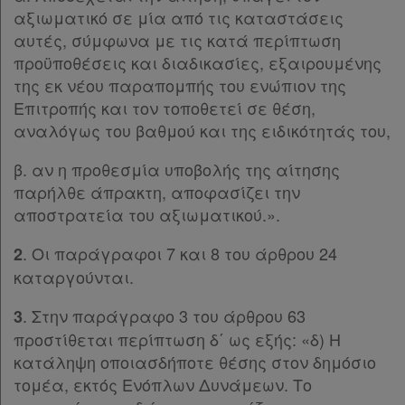
αξιωματικό σε μία από τις καταστάσεις
Παρ.5
αυτές, σύμφωνα με τις κατά περίπτωση
Άρθρο 31
[-]
προϋποθέσεις και διαδικασίες, εξαιρουμένης
Παρ.1
της εκ νέου παραπομπής του ενώπιον της
Παρ.2
Επιτροπής και τον τοποθετεί σε θέση,
Άρθρο 32
αναλόγως του βαθμού και της ειδικότητάς του,
ΚΕΦΑΛΑΙΟ Ε΄
[-]
Άρθρο 33
β. αν η προθεσμία υποβολής της αίτησης
Άρθρο 34
παρήλθε άπρακτη, αποφασίζει την
Άρθρο 35
αποστρατεία του αξιωματικού.».
ΜΕΡΟΣ ΔΕΥΤΕΡΟ
[-]
Άρθρο 36
. Οι παράγραφοι 7 και 8 του άρθρου 24
2
Άρθρο 37
καταργούνται.
ΜΕΡΟΣ ΤΡΙΤΟ
[-]
ΚΕΦΑΛΑΙΟ Α΄
[-]
. Στην παράγραφο 3 του άρθρου 63
3
Άρθρο 38
[-]
προστίθεται περίπτωση δ΄ ως εξής: «δ) Η
Παρ.1
κατάληψη οποιασδήποτε θέσης στον δημόσιο
Παρ.2
τομέα, εκτός Ενόπλων Δυνάμεων. Το