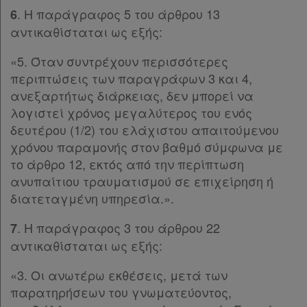
Παρ.1
. Η παράγραφος 5 του άρθρου 13
6
Παρ.2
αντικαθίσταται ως εξής:
Παρ.3
Ενεργοί
Άρθρο 58
[-]
«5. Όταν συντρέχουν περισσότερες
Παρ.1
περιπτώσεις των παραγράφων 3 και 4,
συνδρομητές
Παρ.2
ανεξαρτήτως διάρκειας, δεν μπορεί να
Παρ.3
λογιστεί χρόνος μεγαλύτερος του ενός
Άρθρο 59
[-]
Τα
δευτέρου (1/2) του ελάχιστου απαιτούμενου
Παρ.1
αγαπημένα
χρόνου παραμονής στον βαθμό σύμφωνα με
Παρ.2
το άρθρο 12, εκτός από την περίπτωση
μου
Άρθρο 60
[-]
ανυπαίτιου τραυματισμού σε επιχείρηση ή
Παρ.1
διατεταγμένη υπηρεσία.».
Οι
Παρ.2
σημειώσεις
Άρθρο 61
[-]
. Η παράγραφος 3 του άρθρου 22
7
Παρ.1
μου
αντικαθίσταται ως εξής:
Παρ.2
«3. Οι ανωτέρω εκθέσεις, μετά των
Ψάχνω
Παρ.3
παρατηρήσεων του γνωματεύοντος,
Παρ.4
και