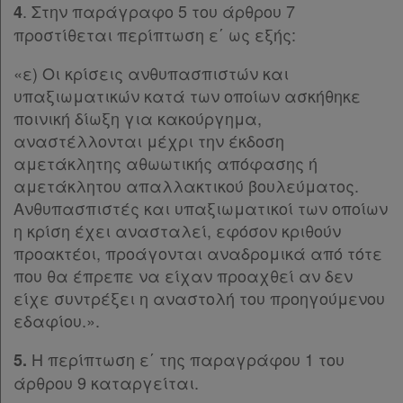
Παρ.6
. Στην παράγραφο 5 του άρθρου 7
4
Παρ.7
προστίθεται περίπτωση ε΄ ως εξής:
Παρ.8
Παρ.9
«ε) Οι κρίσεις ανθυπασπιστών και
Απόκτηση
Παρ.10
υπαξιωματικών κατά των οποίων ασκήθηκε
Άρθρο 50
[-]
ποινική δίωξη για κακούργημα,
Συνδρομής
Παρ.1
αναστέλλονται μέχρι την έκδοση
Παρ.2
αμετάκλητης αθωωτικής απόφασης ή
Ατομική
Παρ.3
αμετάκλητου απαλλακτικού βουλεύματος.
Άρθρο 51
Ανθυπασπιστές και υπαξιωματικοί των οποίων
συνδρομή
Άρθρο 52
η κρίση έχει ανασταλεί, εφόσον κριθούν
Άρθρο 53
Ομαδικά
προακτέοι, προάγονται αναδρομικά από τότε
Άρθρο 54
που θα έπρεπε να είχαν προαχθεί αν δεν
πακέτα
Άρθρο 55
[-]
είχε συντρέξει η αναστολή του προηγούμενου
Παρ.1
εδαφίου.».
Παροχές
Παρ.2
σε
Η περίπτωση ε΄ της παραγράφου 1 του
5.
Άρθρο 56
συνδρομητές
άρθρου 9 καταργείται.
Άρθρο 57
[-]