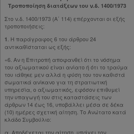
Τροποποίηση διατάξεων του ν.δ. 1400/1973
Άρθρο 23
ΚΕΦΑΛΑΙΟ Δ΄
[-]
Στο ν.δ. 1400/1973 (Α΄ 114) επέρχονται οι εξής
Άρθρο 24
τροποποιήσεις:
Άρθρο 25
Άρθρο 26
. Η παράγραφος 6 του άρθρου 24
1
Άρθρο 27
[-]
αντικαθίσταται ως εξής:
Παρ.1
Παρ.2
«6. Αν η Επιτροπή αποφανθεί ότι το νόσημα
Παρ.3
του αξιωματικού είναι ανίατο ή ότι το τραύμα
Παρ.4
του ιάθηκε μεν αλλά η φύση του τον καθιστά
Παρ.5
σωματικά ανίκανο για τη στρατιωτική
Άρθρο 28
υπηρεσία, ο αξιωματικός, εφόσον επιθυμεί
Άρθρο 29
την υπαγωγή του στις καταστάσεις των
Άρθρο 30
[-]
άρθρων 14 έως 16, υποβάλλει μέσα σε δέκα
Παρ.1
(10) ημέρες σχετική αίτηση. Το Ανώτατο κατά
Παρ.2
κλάδο Συμβούλιο:
Παρ.3
α. Αποδέχεται την αίτηση, υπάγει τον
Παρ.4