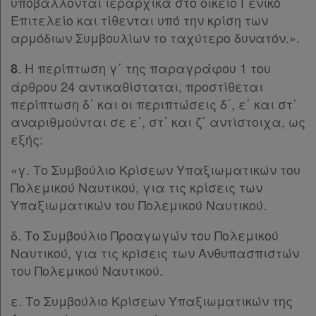
υποβάλλονται ιεραρχικά στο οικείο Γενικό
Παρ.5
δε
Επιτελείο και τίθενται υπό την κρίση των
Άρθρο 62
αρμόδιων Συμβουλίων το ταχύτερο δυνατόν.».
βρίσκω
Άρθρο 63
Άρθρο 64
[-]
. Η περίπτωση γ΄ της παραγράφου 1 του
8
Παρ.1
άρθρου 24 αντικαθίσταται, προστίθεται
Παρ.2
περίπτωση δ΄ και οι περιπτώσεις δ΄, ε΄ και στ΄
Παρ.3
αναριθμούνται σε ε΄, στ΄ και ζ΄ αντίστοιχα, ως
Παρ.4
εξής:
Παρ.5
Παρ.6
«γ. Το Συμβούλιο Κρίσεων Υπαξιωματικών του
Παρ.7
Πολεμικού Ναυτικού, για τις κρίσεις των
Παρ.8
Υπαξιωματικών του Πολεμικού Ναυτικού.
Παρ.9
δ. Το Συμβούλιο Προαγωγών του Πολεμικού
Άρθρο 65
Ναυτικού, για τις κρίσεις των Ανθυπασπιστών
Άρθρο 66
[-]
του Πολεμικού Ναυτικού.
Παρ.1
Παρ.2
ε. Το Συμβούλιο Κρίσεων Υπαξιωματικών της
Παρ.3