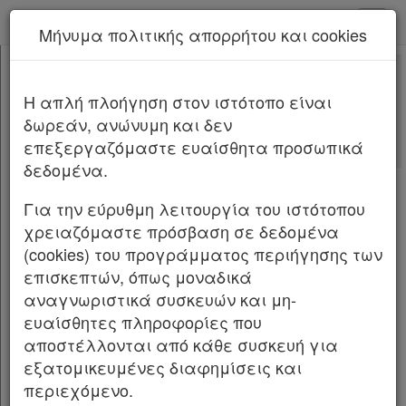
kodiko - Αρχική
Μήνυμα πολιτικής απορρήτου και cookies
Νέα υπηρεσία Kodiko Assistant.
Περισσότερα
4557
[-]
Νόμος 4557/2018
H απλή πλοήγηση στον ιστότοπο είναι
Κεφαλίδα
δωρεάν, ανώνυμη και δεν
Σώμα
[-]
Αλλαγές που επέφερε
επεξεργαζόμαστε ευαίσθητα προσωπικά
ΜΕΡΟΣ ΠΡΩΤΟ
[-]
Σχετικά: 13
δεδομένα.
ΚΕΦΑΛΑΙΟ Α΄
[-]
Με τις
τελευταίες αλλαγές
Άρθρο 1
από
το Νόμο 5313/2026
Για την εύρυθμη λειτουργία του ιστότοπου
Άρθρο 2
[-]
χρειαζόμαστε πρόσβαση σε δεδομένα
Παρ.1
(cookies) του προγράμματος περιήγησης των
1
NOMO
Σ ΥΠ’ ΑΡΙΘΜ. 4557 ΦΕΚ Α’ 139/30.07.2018
Παρ.2
επισκεπτών, όπως μοναδικά
Παρ.3
Πρόληψη και καταστολή της νομιμοποίησης
αναγνωριστικά συσκευών και μη-
Άρθρο 3
εσόδων από εγκληματικές δραστηριότητες
ευαίσθητες πληροφορίες που
Άρθρο 4
και της χρηματοδότησης της τρομοκρατίας
αποστέλλονται από κάθε συσκευή για
Άρθρο 5
[-]
(ενσωμάτωση της Οδηγίας 2015/849/EE) και
εξατομικευμένες διαφημίσεις και
Παρ.1
άλλες διατάξεις.
περιεχόμενο.
Παρ.2