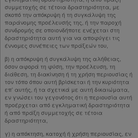
Παρ.5
συμμετοχής σε τέτοια δραστηριότητα, με
Εταιρεία
Παρ.6
σκοπό την απόκρυψη ή τη συγκάλυψη της
Παρ.7
παράνομης προέλευσής της, ή την παροχή
Επικοινωνία
Παρ.8
συνδρομής σε οποιονδήποτε ενέχεται στη
Παρ.9
δραστηριότητα αυτή για να αποφύγει τις
Όροι
ΚΕΦΑΛΑΙΟ Γ΄
[-]
έννομες συνέπειες των πράξεών του,
χρήσης
Άρθρο 11
[-]
β) η απόκρυψη ή συγκάλυψη της αλήθειας,
Παρ.1
Πολιτική
όσον αφορά τη φύση, την προέλευση, τη
Παρ.2
απορρήτου
διάθεση, τη διακίνηση ή τη χρήση περιουσίας ή
Άρθρο 12
[-]
τον τόπο όπου αυτή βρίσκεται ή την κυριότητα
και
Παρ.1
επ’ αυτής, ή τα σχετικά με αυτή δικαιώματα,
Παρ.2
cookies
εν γνώσει του γεγονότος ότι η περιουσία αυτή
Παρ.3
προέρχεται από εγκληματική δραστηριότητα
Παρ.4
ή από πράξη συμμετοχής σε τέτοια
Παρ.5
δραστηριότητα,
Άρθρο 13
[-]
Απόκτηση
Παρ.1
γ) η απόκτηση, κατοχή ή χρήση περιουσίας, εν
Συνδρομής
Παρ.2