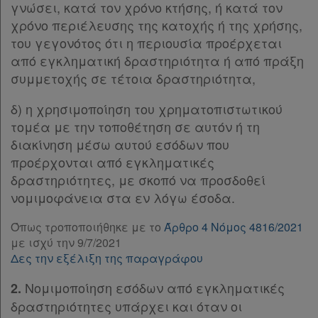
γνώσει, κατά τον χρόνο κτήσης, ή κατά τον
Παρ.3
χρόνο περιέλευσης της κατοχής ή της χρήσης,
Παρ.4
Ατομική
του γεγονότος ότι η περιουσία προέρχεται
Παρ.5
από εγκληματική δραστηριότητα ή από πράξη
συνδρομή
Παρ.6
συμμετοχής σε τέτοια δραστηριότητα,
Παρ.7
Ομαδικά
Παρ.8
δ) η χρησιμοποίηση του χρηματοπιστωτικού
πακέτα
Παρ.9
τομέα με την τοποθέτηση σε αυτόν ή τη
Άρθρο 14
[-]
διακίνηση μέσω αυτού εσόδων που
Παροχές
Παρ.1
προέρχονται από εγκληματικές
Παρ.2
σε
δραστηριότητες, με σκοπό να προσδοθεί
Παρ.3
νομιμοφάνεια στα εν λόγω έσοδα.
συνδρομητές
Παρ.4
Όπως τροποποιήθηκε με το
Άρθρο 4 Νόμος 4816/2021
Παρ.5
με ισχύ την 9/7/2021
Άρθρο 15
[-]
Δες την εξέλιξη της παραγράφου
Παρ.1
Ενεργοί
Παρ.2
Νομιμοποίηση εσόδων από εγκληματικές
2.
συνδρομητές
Παρ.3
δραστηριότητες υπάρχει και όταν οι