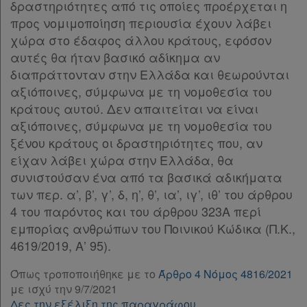
Άρθρο 16
[-]
δραστηριότητες από τις οποίες προέρχεται η
Παρ.1
προς νομιμοποίηση περιουσία έχουν λάβει
Τα
Παρ.1α
χώρα στο έδαφος άλλου κράτους, εφόσον
αγαπημένα
Παρ.2
αυτές θα ήταν βασικό αδίκημα αν
Παρ.3
μου
διαπράττονταν στην Ελλάδα και θεωρούνται
Παρ.4
αξιόποινες, σύμφωνα με τη νομοθεσία του
Παρ.5
Οι
κράτους αυτού. Δεν απαιτείται να είναι
Άρθρο 16α
[-]
αξιόποινες, σύμφωνα με τη νομοθεσία του
σημειώσεις
Παρ.1
ξένου κράτους οι δραστηριότητες που, αν
μου
Παρ.2
είχαν λάβει χώρα στην Ελλάδα, θα
Παρ.3
συνιστούσαν ένα από τα βασικά αδικήματα
Ψάχνω
Παρ.4
των περ. α’, β’, γ’, δ, η’, θ’, ια’, ιγ’, ιθ’ του άρθρου
και
Παρ.5
4 του παρόντος και του άρθρου 323Α περί
Άρθρο 17
[-]
δε
εμπορίας ανθρώπων του Ποινικού Κώδικα (Π.Κ.,
Παρ.1
4619/2019, Α’ 95).
βρίσκω
Παρ.2
Άρθρο 17Α
Όπως τροποποιήθηκε με το
Άρθρο 4 Νόμος 4816/2021
με ισχύ την 9/7/2021
Άρθρο 17Β
[-]
Δες την εξέλιξη της παραγράφου