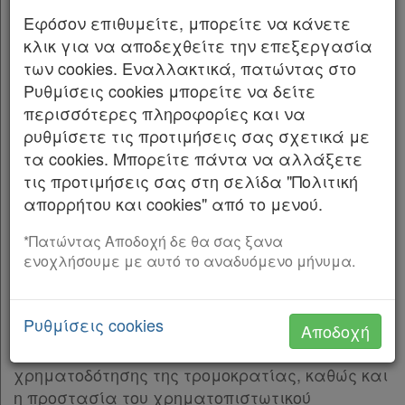
Παρ.3
Ο ΠΡΟΕΔΡΟΣ ΤΗΣ ΕΛΛΗΝΙΚΗΣ ΔΗΜΟΚΡΑΤΙΑΣ
Εφόσον επιθυμείτε, μπορείτε να κάνετε
ΚΕΦΑΛΑΙΟ Β΄
[-]
κλικ για να αποδεχθείτε την επεξεργασία
Εκδίδομε τον ακόλουθο νόμο που ψήφισε η
Άρθρο 6
[-]
των cookies. Εναλλακτικά, πατώντας στο
Βουλή:
Παρ.1
Ρυθμίσεις cookies μπορείτε να δείτε
Παρ.2
περισσότερες πληροφορίες και να
ΜΕΡΟΣ ΠΡΩΤΟ
Παρ.3
ρυθμίσετε τις προτιμήσεις σας σχετικά με
Παρ.4
τα cookies. Μπορείτε πάντα να αλλάξετε
ΚΕΦΑΛΑΙΟ Α΄
Παρ.5
τις προτιμήσεις σας στη σελίδα "Πολιτική
ΣΚΟΠΟΣ, ΑΝΤΙΚΕΙΜΕΝΟ, ΟΡΙΣΜΟΙ, ΒΑΣΙΚΑ
Παρ.6
απορρήτου και cookies" από το μενού.
ΑΔΙΚΗΜΑΤΑ, ΥΠΟΧΡΕΑ ΠΡΟΣΩΠΑ
Παρ.7
Παρ.8
*Πατώντας Αποδοχή δε θα σας ξανα
Άρθρο 1
ενοχλήσουμε με αυτό το αναδυόμενο μήνυμα.
Άρθρο 7
[-]
Σκοπός
Παρ.1
Σκοπός του παρόντος είναι η πρόληψη και
Παρ.2
Ρυθμίσεις cookies
καταστολή της νομιμοποίησης εσόδων από
Αποδοχή
Άρθρο 8
[-]
Χρήσιμα
εγκληματικές δραστηριότητες και της
Παρ.1
χρηματοδότησης της τρομοκρατίας, καθώς και
Παρ.2
Assistant
η προστασία του χρηματοπιστωτικού
Παρ.3