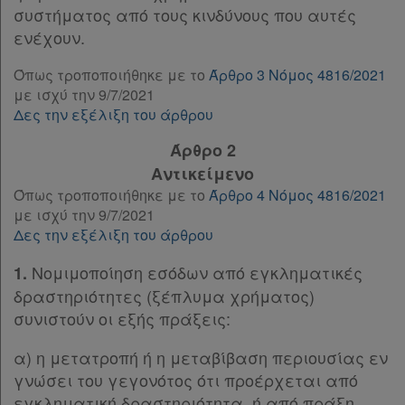
συστήματος από τους κινδύνους που αυτές
Παρ.4
Νομολογία
ενέχουν.
Παρ.5
Παρ.6
Όπως τροποποιήθηκε με το
Άρθρο 3 Νόμος 4816/2021
Kodiko
Παρ.7
με ισχύ την 9/7/2021
Forum
Παρ.8
Δες την εξέλιξη του άρθρου
Παρ.9
Άρθρο 2
Αναζήτηση
Άρθρο 9
[-]
Αντικείμενο
Παρ.1
Κ.Α.Δ.
Όπως τροποποιήθηκε με το
Άρθρο 4 Νόμος 4816/2021
Παρ.2
με ισχύ την 9/7/2021
Παρ.3
Διακρατικές
Δες την εξέλιξη του άρθρου
Παρ.4
Συμφωνίες
Παρ.5
Νομιμοποίηση εσόδων από εγκληματικές
1.
Ελλάδας
Παρ.6
δραστηριότητες (ξέπλυμα χρήματος)
Άρθρο 10
[-]
συνιστούν οι εξής πράξεις:
Παρ.1
Παρ.2
α) η μετατροπή ή η μεταβίβαση περιουσίας εν
Πληροφορίες
Παρ.3
γνώσει του γεγονότος ότι προέρχεται από
Παρ.4
εγκληματική δραστηριότητα, ή από πράξη