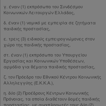
Παρ.1
χρήσης
γ. έναν (1) εκπρόσωπο του Συνδέσμου
Παρ.2
Κοινωνικών Λειτουργών Ελλάδος,
Παρ.3
Πολιτική
δ. έναν (1) νομικό με εμπειρία σε ζητήματα
Παρ.4
απορρήτου
παιδικής προστασίας,
Παρ.5
και
Άρθρο 13
[-]
ε. τρεις (3) ειδικούς εμπειρογνώμονες στον
cookies
Παρ.1
χώρο της παιδικής προστασίας,
Παρ.2
Παρ.3
στ. έναν (1) εκπρόσωπο του Υπουργείου
Άρθρο 14
[-]
Εργασίας και Κοινωνικών Υποθέσεων,
Απόκτηση
Παρ.1
αρμόδιο για θέματα παιδικής προστασίας,
Παρ.2
Συνδρομής
Παρ.3
ζ. τον Πρόεδρο του Εθνικού Κέντρου Κοινωνικής
Παρ.4
Αλληλεγγύης (Ε.Κ.Κ.Α.),
Άρθρο 15
[-]
Ατομική
η. δύο (2) Προέδρους Κέντρων Κοινωνικής
Παρ.1
συνδρομή
Πρόνοιας, τα οποία διαθέτουν δομές παιδικής
Παρ.2
προστασίας, με αναπληρωτές τους δύο (2)
Άρθρο 16
[-]