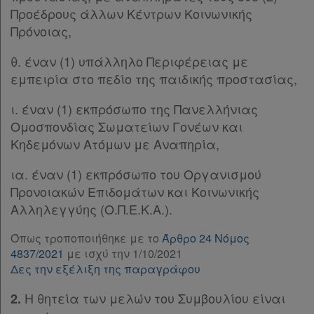
Ομαδικά
Προέδρους άλλων Κέντρων Κοινωνικής
Παρ.1
πακέτα
Πρόνοιας,
Παρ.2
Άρθρο 17
Παροχές
θ. έναν (1) υπάλληλο Περιφέρειας με
Άρθρο 18
[-]
εμπειρία στο πεδίο της παιδικής προστασίας,
σε
Παρ.1
Παρ.2
συνδρομητές
ι. έναν (1) εκπρόσωπο της Πανελλήνιας
Παρ.3
Ομοσπονδίας Σωματείων Γονέων και
Παρ.4
Κηδεμόνων Ατόμων με Αναπηρία,
Άρθρο 19
[-]
ια. έναν (1) εκπρόσωπο του Οργανισμού
Παρ.1
Ενεργοί
Προνοιακών Επιδομάτων και Κοινωνικής
Παρ.2
συνδρομητές
Αλληλεγγύης (Ο.Π.Ε.Κ.Α.).
Παρ.3
Παρ.4
Όπως τροποποιήθηκε με το
Άρθρο 24 Νόμος
ΚΕΦΑΛΑΙΟ ΤΡΙΤΟ
[-]
Τα
4837/2021
με ισχύ την 1/10/2021
Άρθρο 20
[-]
Δες την εξέλιξη της παραγράφου
αγαπημένα
Παρ.1
μου
Παρ.2
Η θητεία των μελών του Συμβουλίου είναι
2.