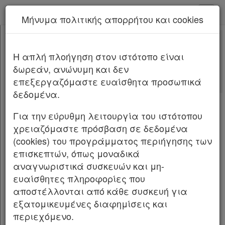
kodiko - Αρχική
Μήνυμα πολιτικής απορρήτου και cookies
Νέα υπηρεσία Kodiko Assistant.
Περισσότερα
4538
[-]
Νόμος 4538/2018
H απλή πλοήγηση στον ιστότοπο είναι
Κεφαλίδα
δωρεάν, ανώνυμη και δεν
Σώμα
[-]
Αλλαγές που επέφερε
επεξεργαζόμαστε ευαίσθητα προσωπικά
ΚΕΦΑΛΑΙΟ ΠΡΩΤΟ
[-]
Σχετικά: 1
δεδομένα.
Άρθρο 1
Με τις
τελευταίες αλλαγές
Άρθρο 2
[-]
από
το Νόμο 5107/2024
Για την εύρυθμη λειτουργία του ιστότοπου
Παρ.1
χρειαζόμαστε πρόσβαση σε δεδομένα
Παρ.2
(cookies) του προγράμματος περιήγησης των
NOMO
Σ ΥΠ’ ΑΡΙΘΜ. 4538 ΦΕΚ Α΄ 85
/16
.5.2018
Παρ.3
επισκεπτών, όπως μοναδικά
Παρ.4
Μέτρα για την προώθηση των Θεσμών της
αναγνωριστικά συσκευών και μη-
Παρ.5
Αναδοχής και Υιοθεσίας και άλλες διατάξεις.
ευαίσθητες πληροφορίες που
Άρθρο 3
αποστέλλονται από κάθε συσκευή για
Άρθρο 4
[-]
Ο ΠΡΟΕΔΡΟΣ ΤΗΣ ΕΛΛΗΝΙΚΗΣ ΔΗΜΟΚΡΑΤΙΑΣ
εξατομικευμένες διαφημίσεις και
Παρ.1
περιεχόμενο.
Εκδίδομε τον ακόλουθο νόμο που ψήφισε η
Παρ.2