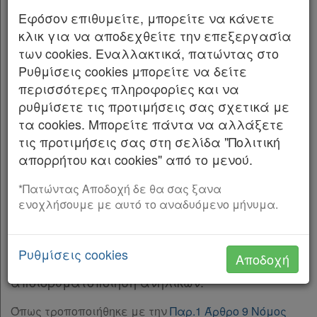
Βουλή:
Παρ.3
Εφόσον επιθυμείτε, μπορείτε να κάνετε
Παρ.4
κλικ για να αποδεχθείτε την επεξεργασία
ΚΕΦΑΛΑΙΟ ΠΡΩΤΟ
ΚΕΦΑΛΑΙΟ ΔΕΥΤΕΡΟ
[-]
των cookies. Εναλλακτικά, πατώντας στο
ΔΙΑΤΑΞΕΙΣ ΓΙΑ ΤΟ ΕΘΝΙΚΟ ΣΥΜΒΟΥΛΙΟ
Άρθρο 5
[-]
Ρυθμίσεις cookies μπορείτε να δείτε
ΑΝΑΔΟΧΗΣ ΚΑΙ ΥΙΟΘΕΣΙΑΣ
Παρ.1
περισσότερες πληροφορίες και να
Παρ.2
ρυθμίσετε τις προτιμήσεις σας σχετικά με
Άρθρο 1
Παρ.3
τα cookies. Μπορείτε πάντα να αλλάξετε
Εθνικό Συμβούλιο Αναδοχής Υιοθεσίας
Παρ.4
τις προτιμήσεις σας στη σελίδα "Πολιτική
Παρ.5
Συνιστάται συλλογικό συμβουλευτικό-
απορρήτου και cookies" από το μενού.
Χρήσιμα
Παρ.6
γνωμοδοτικό όργανο με την ονομασία «Εθνικό
Παρ.7
*Πατώντας Αποδοχή δε θα σας ξανα
Συμβούλιο Αναδοχής Υιοθεσίας Ε.Σ.Αν.Υ.», το
ενοχλήσουμε με αυτό το αναδυόμενο μήνυμα.
Παρ.8
οποίο υπάγεται στη Γενική Γραμματεία
Assistant
Άρθρο 6
[-]
Δημογραφικής και Στεγαστικής Πολιτικής του
Παρ.1
Υπουργείου Κοινωνικής Συνοχής και
Νομολογία
Ρυθμίσεις cookies
Αποδοχή
Παρ.2
Οικογένειας. Σκοπός του Συμβουλίου είναι η
Παρ.3
αποϊδρυματοποίηση ανηλίκων.
Kodiko
Άρθρο 7
[-]
Forum
Όπως τροποποιήθηκε με την
Παρ.1 Άρθρο 9 Νόμος
Παρ.1