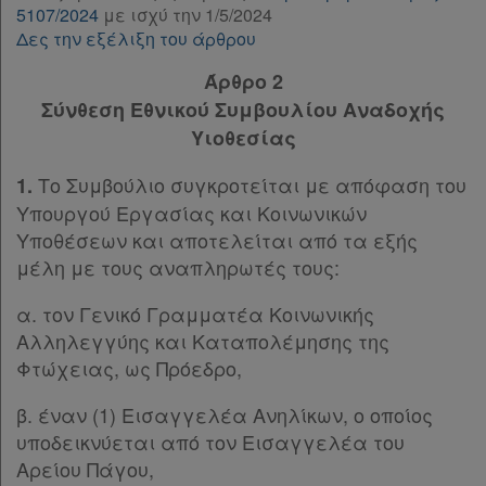
5107/2024
με ισχύ την 1/5/2024
Παρ.2
Αναζήτηση
Δες την εξέλιξη του άρθρου
Παρ.3
Κ.Α.Δ.
Άρθρο 8
[-]
Άρθρο 2
Παρ.1
Σύνθεση Εθνικού Συμβουλίου Αναδοχής
Διακρατικές
Παρ.2
Υιοθεσίας
Άρθρο 9
[-]
Συμφωνίες
Παρ.1
Το Συμβούλιο συγκροτείται με απόφαση του
1.
Ελλάδας
Παρ.2
Υπουργού Εργασίας και Κοινωνικών
Παρ.3
Υποθέσεων και αποτελείται από τα εξής
Άρθρο 10
[-]
μέλη με τους αναπληρωτές τους:
Παρ.1
Πληροφορίες
α. τον Γενικό Γραμματέα Κοινωνικής
Παρ.2
Αλληλεγγύης και Καταπολέμησης της
Παρ.3
Φτώχειας, ως Πρόεδρο,
Παρ.4
Εταιρεία
Άρθρο 11
[-]
β. έναν (1) Εισαγγελέα Ανηλίκων, ο οποίος
Επικοινωνία
Παρ.1
υποδεικνύεται από τον Εισαγγελέα του
Παρ.2
Αρείου Πάγου,
Όροι
Άρθρο 12
[-]