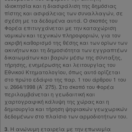
απορρήτου
ιδιοκτησία και η διασφάλιση της δημόσιας
Παρ.10
πίστης και ασφάλειας των συναλλαγών, σε
και
Παρ.11
σχέση με τα δεδομένα αυτά. Ο σκοπός του
Παρ.12
cookies
Φορέα επιτυγχάνεται με την καταχώριση
ΚΕΦΑΛΑΙΟ Β΄
[-]
νομικών και τεχνικών πληροφοριών, για τον
Άρθρο 6
[-]
ακριβή καθορισμό της θέσης και των ορίων των
Παρ.1
ακινήτων και τη δημοσιότητα των εγγραπτέων
Παρ.2
Απόκτηση
δικαιωμάτων και βαρών μέσω της σύνταξης,
Παρ.3
Συνδρομής
τήρησης, ενημέρωσης και λειτουργίας του
Παρ.4
Εθνικού Κτηματολογίου, όπως αυτό ορίζεται
Παρ.5
στο πρώτο εδάφιο της παρ. 1 του άρθρου 1 του
Παρ.6
Ατομική
ν. 2664/1998 (Α΄ 275). Στο σκοπό του Φορέα
Άρθρο 7
[-]
συνδρομή
περιλαμβάνεται η γεωδαιτική και
Παρ.1
χαρτογραφική κάλυψη της χώρας και η
Παρ.1α
Ομαδικά
δημιουργία και τήρηση ψηφιακών γεωχωρικών
Παρ.2
πακέτα
δεδομένων στο πλαίσιο των αρμοδιοτήτων του.
Παρ.3
Άρθρο 8
[-]
. Η ανώνυμη εταιρεία με την επωνυμία
3
Παροχές
Παρ.1