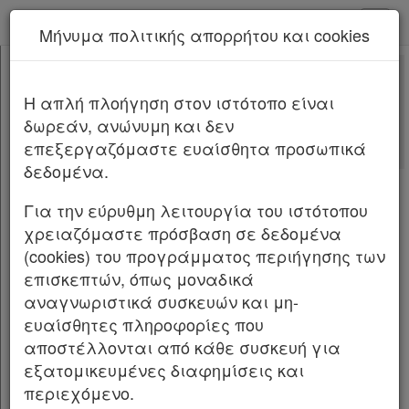
kodiko - Αρχική
Μήνυμα πολιτικής απορρήτου και cookies
Νέα υπηρεσία Kodiko Assistant.
Περισσότερα
4512
[-]
Νόμος 4512/2018
H απλή πλοήγηση στον ιστότοπο είναι
Κεφαλίδα
δωρεάν, ανώνυμη και δεν
Σώμα
[-]
Αλλαγές που επέφερε
επεξεργαζόμαστε ευαίσθητα προσωπικά
ΤΜΗΜΑ Α΄
[-]
Σχετικά: 8
δεδομένα.
ΜΕΡΟΣ Α΄
[-]
Με τις
τελευταίες αλλαγές
ΚΕΦΑΛΑΙΟ Α΄
[-]
από
το Νόμο 5325/2026
Για την εύρυθμη λειτουργία του ιστότοπου
Άρθρο 1
[-]
χρειαζόμαστε πρόσβαση σε δεδομένα
Παρ.1
(cookies) του προγράμματος περιήγησης των
1
NOMO
Σ ΥΠ’ ΑΡΙΘΜ. 4512ΦΕΚ Α΄5/17.01.2018
Παρ.2
επισκεπτών, όπως μοναδικά
Παρ.3
Ρυθμίσεις για την εφαρμογή των
αναγνωριστικά συσκευών και μη-
Παρ.4
Διαρθρωτικών Μεταρρυθμίσεων του
ευαίσθητες πληροφορίες που
Παρ.5
Προγράμματος Οικονομικής Προσαρμογής και
αποστέλλονται από κάθε συσκευή για
Παρ.6
άλλες διατάξεις.
εξατομικευμένες διαφημίσεις και
Παρ.7
περιεχόμενο.
Παρ.8
Ο ΠΡΟΕΔΡΟΣ ΤΗΣ ΕΛΛΗΝΙΚΗΣ ΔΗΜΟΚΡΑΤΙΑΣ