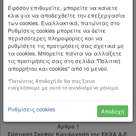
Παρ.9
Εφόσον επιθυμείτε, μπορείτε να κάνετε
Εκδίδομε τον ακόλουθο νόμο που ψήφισε η
Παρ.10
κλικ για να αποδεχθείτε την επεξεργασία
Βουλή:
Παρ.11
των cookies. Εναλλακτικά, πατώντας στο
Άρθρο 2
Ρυθμίσεις cookies μπορείτε να δείτε
ΤΜΗΜΑ Α΄
Άρθρο 3
[-]
περισσότερες πληροφορίες και να
ΔΙΑΤΑΞΕΙΣ ΥΠΟΥΡΓΕΙΟΥ ΠΕΡΙΒΑΛΛΟΝΤΟΣ ΚΑΙ
Παρ.1
Χρήσιμα
ρυθμίσετε τις προτιμήσεις σας σχετικά με
ΕΝΕΡΓΕΙΑΣ
Παρ.2
τα cookies. Μπορείτε πάντα να αλλάξετε
Παρ.3
τις προτιμήσεις σας στη σελίδα "Πολιτική
ΜΕΡΟΣ Α΄
Assistant
Παρ.4
απορρήτου και cookies" από το μενού.
ΣΥΣΤΑΣΗ ΤΟΥ Ν.Π.Δ.Δ. «ΕΛΛΗΝΙΚΟ
Παρ.5
ΚΤΗΜΑΤΟΛΟΓΙΟ»
Νομολογία
Άρθρο 4
[-]
*Πατώντας Αποδοχή δε θα σας ξανα
ενοχλήσουμε με αυτό το αναδυόμενο μήνυμα.
Παρ.1
ΚΕΦΑΛΑΙΟ Α΄
Kodiko
Παρ.2
ΣΥΣΤΑΣΗ ΤΟΥ Ν.Π.Δ.Δ «ΕΛΛΗΝΙΚΟ
Forum
Παρ.3
ΚΤΗΜΑΤΟΛΟΓΙΟ» ΣΚΟΠΟΣ ΟΡΓΑΝΑ
Ρυθμίσεις cookies
Αποδοχή
Παρ.4
ΔΙΟΙΚΗΣΗΣ ΠΟΡΟΙ
Αναζήτηση
Παρ.5
Άρθρο 1
Παρ.6
Κ.Α.Δ.
Σύσταση Σκοπός Κατάργηση της ΕΚΧΑ Α.Ε.
Παρ.7