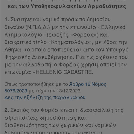
Παρ.8
και των Υποθηκοφυλακείων Αρμοδιότητες
Διακρατικές
Παρ.9
Συμφωνίες
Συστήνεται νομικό πρόσωπο δημοσίου
1.
Παρ.10
Ελλάδας
δικαίου (Ν.Π.Δ.Δ.) με την επωνυμία «Ελληνικό
Παρ.11
Κτηματολόγιο» (εφεξής «Φορέας») και
Παρ.12
διακριτικό τίτλο «Κτηματολόγιο», με έδρα την
Παρ.13
Αθήνα, το οποίο εποπτεύεται από τον Υπουργό
Παρ.14
Πληροφορίες
Ψηφιακής Διακυβέρνησης. Για τις σχέσεις του
Παρ.15
με την αλλοδαπή, ο Φορέας χρησιμοποιεί την
Άρθρο 5
[-]
επωνυμία «HELLENIC CADASTRE.
Παρ.1
Εταιρεία
Παρ.2
Όπως τροποποιήθηκε με το
Άρθρο 16 Νόμος
Παρ.3
Επικοινωνία
5076/2023
με ισχύ την 13/12/2023
Παρ.4
Δες την εξέλιξη της παραγράφου
Παρ.5
Όροι
Σκοπός του Φορέα είναι η διασφάλιση της
2.
Παρ.6
χρήσης
αξιοπιστίας, δημοσιότητας και
Παρ.7
διαθεσιμότητας των χωρικών και νομικών
Παρ.8
Πολιτική
δεδομένων που αφορούν την ακίνητη
Παρ.9