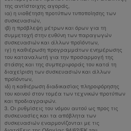
της αντίστοιχης αγοράς,
Χρήσιμα
ια) η υιοθέτηση προτύπων τυποποίησης των
συσκευασιών,
ιβ) η πρόβλεψη μέτρων και όρων για τη
Assistant
συμμετοχή στην ευθύνη των παραγωγών
συσκευασιών και άλλων προϊόντων,
Νομολογία
ιγ) η καθιέρωση προγραμμάτων ενημέρωσης
του καταναλωτή για την προσαρμογή της
Kodiko
στάσης και της συμπεριφοράς του κατά τη
Forum
διαχείριση των συσκευασιών και άλλων
προϊόντων,
Αναζήτηση
ιδ) η καθιέρωση διαδικασίας πληροφόρησης
Κ.Α.Δ.
του κοινού στον τομέα των τεχνικών προτύπων
και προδιαγραφών.
Διακρατικές
3. Οι ρυθμίσεις του νόμου αυτού ως προς τις
συσκευασίες και τα απόβλητα των
Συμφωνίες
συσκευασιών εναρμονίζονται με τις
Ελλάδας
διατάξεις της Οδηγίας 94/62/ΕΚ του