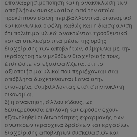
επαναχρησιμοποίηση και η ανακύκλωση των
Παρ.1
αποβλήτων συσκευασίας από την οποία
Παρ.2
προκύπτουν σαφή περιβαλλοντικά, οικονομικά
Παρ.3
και κοινωνικά οφέλη, καθώς και η διασφάλιση
Παρ.4
ότι πολύτιμα υλικά ανακτώνται προοδευτικά
Παρ.5
και αποτελεσματικά μέσω της ορθής
Παρ.6
διαχείρισης των αποβλήτων, σύμφωνα με την
Παρ.7
ιεράρχηση των μεθόδων διαχείρισής τους,
Παρ.8
έτσι ώστε να εξασφαλίζεται ότι τα
Παρ.9
αξιοποιήσιμα υλικά που περιέχονται στα
Άρθρο 24
απόβλητα διοχετεύονται ξανά στην
Άρθρο 25
οικονομία, συμβάλλοντας έτσι στην κυκλική
Άρθρο 26
οικονομία,
Άρθρο 27
δ) η ανάκτηση, άλλου είδους, ως
Άρθρο 28
[-]
δευτερεύουσα επιλογή και εφόσον έχουν
Παρ.1
εξαντληθεί οι δυνατότητες εφαρμογής των
Παρ.2
ανώτερων ιεραρχικά δράσεων και εργασιών
Παρ.3
διαχείρισης αποβλήτων συσκευασιών και
Παρ.4