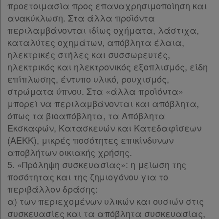
προετοιμασία προς επαναχρησιμοποίηση και
ανακύκλωση. Στα άλλα προϊόντα
περιλαμβάνονται ιδίως οχήματα, λάστιχα,
Απόκτηση
καταλύτες οχημάτων, απόβλητα έλαια,
Συνδρομής
ηλεκτρικές στήλες και συσσωρευτές,
ηλεκτρικός και ηλεκτρονικός εξοπλισμός, είδη
επίπλωσης, έντυπο υλικό, ρουχισμός,
Ατομική
στρώματα ύπνου. Στα «άλλα προϊόντα»
συνδρομή
μπορεί να περιλαμβάνονται και απόβλητα,
όπως τα βιοαπόβλητα, τα Απόβλητα
Ομαδικά
Εκσκαφών, Κατασκευών και Κατεδαφίσεων
(ΑΕΚΚ), μικρές ποσότητες επικίνδυνων
πακέτα
αποβλήτων οικιακής χρήσης.
5. «Πρόληψη συσκευασίας»: η μείωση της
Παροχές
ποσότητας και της ζημιογόνου για το
σε
περιβάλλον δράσης:
συνδρομητές
α) των περιεχομένων υλικών και ουσιών στις
συσκευασίες και τα απόβλητα συσκευασίας,