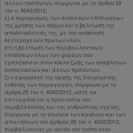
άλλων προϊόντων, σύμφωνα με το άρθρο 29
Παρ.5
του ν. 4042/2012,
Παρ.6
ε) ο περιορισμός των συνολικών επιπτώσεων
Παρ.7
της χρήσης των πόρων και η βελτίωση της
Παρ.8
αποδοτικότητάς της, με την ανάκτηση
Παρ.9
δευτερογενών πρώτων υλών,
Παρ.10
στ) η βελτίωση των περιβαλλοντικών
Παρ.11
επιδόσεων όλων των φορέων που
Άρθρο 29
εμπλέκονται στον κύκλο ζωής των αποβλήτων
Άρθρο 30
συσκευασιών και άλλων προϊόντων,
Άρθρο 31
[-]
ζ) η εφαρμογή της αρχής της διευρυμένης
Παρ.1
ευθύνης των παραγωγών, σύμφωνα με το
Παρ.2
άρθρο 25 του ν. 4042/2012, ώστε να
Άρθρο 32
επιτυγχάνεται η προστασία του
Υπογραφές
περιβάλλοντος και της ανθρώπινης υγείας,
σύμφωνα με το πλαίσιο των κανόνων και των
απαιτήσεων του άρθρου 29 του ν. 4042/2012,
συμβάλλοντας με αυτόν τον τρόπο στην