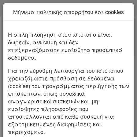
kodiko - Αρχική
Μήνυμα πολιτικής απορρήτου και cookies
Νέα υπηρεσία Kodiko Assistant.
Περισσότερα
4496
[-]
Νόμος 4496/2017
H απλή πλοήγηση στον ιστότοπο είναι
Κεφαλίδα
δωρεάν, ανώνυμη και δεν
Σώμα
[-]
Αλλαγές που επέφερε
επεξεργαζόμαστε ευαίσθητα προσωπικά
Με τις
τελευταίες αλλαγές
Άρθρο 1
δεδομένα.
από
το Νόμο 4843/2021
Άρθρο 2
[-]
Παρ.1
Για την εύρυθμη λειτουργία του ιστότοπου
Παρ.2
NOMOΣ ΥΠ’ ΑΡΙΘΜ. 4496 ΦΕΚ Α’ 170/08.11.2017
χρειαζόμαστε πρόσβαση σε δεδομένα
Άρθρο 3
(cookies) του προγράμματος περιήγησης των
Τροποποίηση του ν. 2939/2001 για την
Άρθρο 4
επισκεπτών, όπως μοναδικά
εναλλακτική διαχείριση των συσκευασιών και
Άρθρο 5
αναγνωριστικά συσκευών και μη-
άλλων προϊόντων, προσαρμογή στην Οδηγία
Άρθρο 6
ευαίσθητες πληροφορίες που
2015/720/ ΕΕ, ρύθμιση θεμάτων του Ελληνικού
Άρθρο 7
αποστέλλονται από κάθε συσκευή για
Οργανισμού Ανακύκλωσης και άλλες
Άρθρο 8
εξατομικευμένες διαφημίσεις και
διατάξεις.
Άρθρο 9
περιεχόμενο.
Άρθρο 10