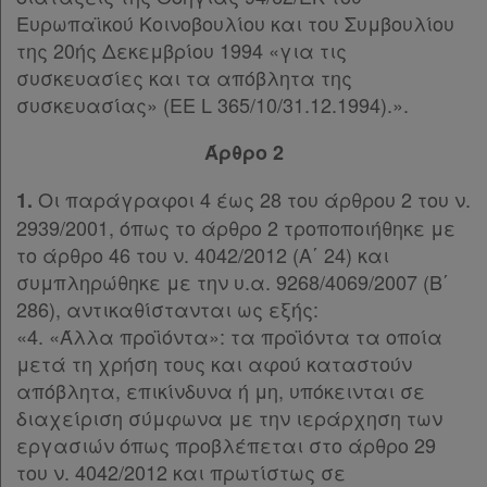
Ευρωπαϊκού Κοινοβουλίου και του Συμβουλίου
της 20ής Δεκεμβρίου 1994 «για τις
συσκευασίες και τα απόβλητα της
Πληροφορίες
συσκευασίας» (EE L 365/10/31.12.1994).».
Άρθρο 2
Εταιρεία
Οι παράγραφοι 4 έως 28 του άρθρου 2 του ν.
1.
Επικοινωνία
2939/2001, όπως το άρθρο 2 τροποποιήθηκε με
το άρθρο 46 του ν. 4042/2012 (Α΄ 24) και
Όροι
συμπληρώθηκε με την υ.α. 9268/4069/2007 (Β΄
χρήσης
286), αντικαθίστανται ως εξής:
«4. «Άλλα προϊόντα»: τα προϊόντα τα οποία
Πολιτική
μετά τη χρήση τους και αφού καταστούν
απορρήτου
απόβλητα, επικίνδυνα ή μη, υπόκεινται σε
διαχείριση σύμφωνα με την ιεράρχηση των
και
εργασιών όπως προβλέπεται στο άρθρο 29
cookies
του ν. 4042/2012 και πρωτίστως σε