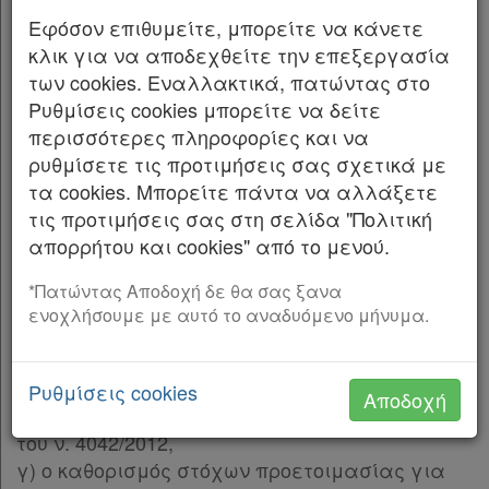
Ο ΠΡΟΕΔΡΟΣ ΤΗΣ ΕΛΛΗΝΙΚΗΣ ΔΗΜΟΚΡΑΤΙΑΣ
Άρθρο 11
Εφόσον επιθυμείτε, μπορείτε να κάνετε
Άρθρο 12
Εκδίδομε τον ακόλουθο νόμο που ψήφισε η
κλικ για να αποδεχθείτε την επεξεργασία
Άρθρο 13
Βουλή:
των cookies. Εναλλακτικά, πατώντας στο
Άρθρο 14
Ρυθμίσεις cookies μπορείτε να δείτε
Άρθρο 15
Άρθρο 1
περισσότερες πληροφορίες και να
Άρθρο 16
ρυθμίσετε τις προτιμήσεις σας σχετικά με
Το άρθρο 1 του ν. 2939/2001 (Α΄ 179)
Άρθρο 17
τα cookies. Μπορείτε πάντα να αλλάξετε
αντικαθίσταται ως εξής:
Άρθρο 18
[-]
τις προτιμήσεις σας στη σελίδα "Πολιτική
Παρ.1
απορρήτου και cookies" από το μενού.
«1. Σκοπός του παρόντος είναι: α) Η κατά
Παρ.2
προτεραιότητα πρόληψη δημιουργίας
Άρθρο 19
[-]
*Πατώντας Αποδοχή δε θα σας ξανα
αποβλήτων, σύμφωνα με το άρθρο 23 του ν.
ενοχλήσουμε με αυτό το αναδυόμενο μήνυμα.
Παρ.1
4042/2012 (Α΄ 24), β) η κατά προτεραιότητα
Παρ.2
προετοιμασία για επαναχρησιμοποίηση και η
Παρ.3
ανακύκλωση των αποβλήτων συσκευασιών και
Ρυθμίσεις cookies
Αποδοχή
Άρθρο 20
άλλων προϊόντων, σύμφωνα με το άρθρο 27
Άρθρο 21
του ν. 4042/2012,
Άρθρο 22
γ) ο καθορισμός στόχων προετοιμασίας για
Άρθρο 23
[-]