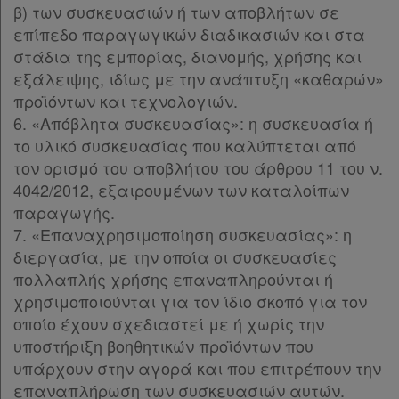
β) των συσκευασιών ή των αποβλήτων σε
επίπεδο παραγωγικών διαδικασιών και στα
Ενεργοί
στάδια της εμπορίας, διανομής, χρήσης και
εξάλειψης, ιδίως με την ανάπτυξη «καθαρών»
συνδρομητές
προϊόντων και τεχνολογιών.
6. «Απόβλητα συσκευασίας»: η συσκευασία ή
Τα
το υλικό συσκευασίας που καλύπτεται από
τον ορισμό του αποβλήτου του άρθρου 11 του ν.
αγαπημένα
4042/2012, εξαιρουμένων των καταλοίπων
μου
παραγωγής.
7. «Επαναχρησιμοποίηση συσκευασίας»: η
Οι
διεργασία, με την οποία οι συσκευασίες
σημειώσεις
πολλαπλής χρήσης επαναπληρούνται ή
μου
χρησιμοποιούνται για τον ίδιο σκοπό για τον
οποίο έχουν σχεδιαστεί με ή χωρίς την
Ψάχνω
υποστήριξη βοηθητικών προϊόντων που
υπάρχουν στην αγορά και που επιτρέπουν την
και
επαναπλήρωση των συσκευασιών αυτών.