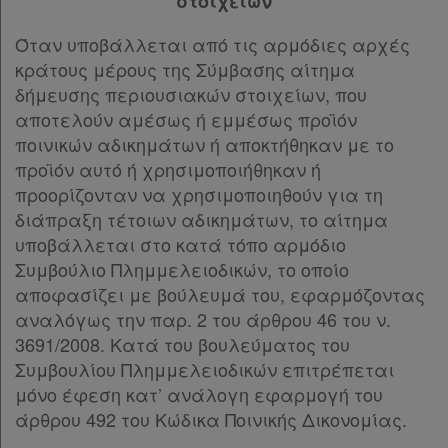
στοιχείων
Παρ.2
μου
Παρ.3
Όταν υποβάλλεται από τις αρμόδιες αρχές
Παρ.4
κράτους μέρους της Σύμβασης αίτημα
Ψάχνω
Άρθρο 26
δήμευσης περιουσιακών στοιχείων, που
Άρθρο 27
[-]
και
αποτελούν αμέσως ή εμμέσως προϊόν
Παρ.1
δε
ποινικών αδικημάτων ή αποκτήθηκαν με το
Παρ.2
προϊόν αυτό ή χρησιμοποιήθηκαν ή
βρίσκω
Παρ.3
προορίζονταν να χρησιμοποιηθούν για τη
Άρθρο 28
[-]
διάπραξη τέτοιων αδικημάτων, το αίτημα
Παρ.1
υποβάλλεται στο κατά τόπο αρμόδιο
Παρ.2
Συμβούλιο Πλημμελειοδικών, το οποίο
Παρ.3
αποφασίζει με βούλευμά του, εφαρμόζοντας
Άρθρο 29
[-]
αναλόγως την παρ. 2 του άρθρου 46 του ν.
Παρ.1
3691/2008. Κατά του βουλεύματος του
Παρ.2
Συμβουλίου Πλημμελειοδικών επιτρέπεται
ΚΕΦΑΛΑΙΟ Δ΄
[-]
μόνο έφεση κατ’ ανάλογη εφαρμογή του
Άρθρο 30
άρθρου 492 του Κώδικα Ποινικής Δικονομίας.
Άρθρο 31
[-]