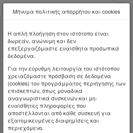
kodiko - Αρχική
Μήνυμα πολιτικής απορρήτου και cookies
Νέα υπηρεσία Kodiko Assistant.
Περισσότερα
4478
[-]
Νόμος 4478/2017
H απλή πλοήγηση στον ιστότοπο είναι
Κεφαλίδα
δωρεάν, ανώνυμη και δεν
Σώμα
[-]
Αλλαγές που επέφερε
επεξεργαζόμαστε ευαίσθητα προσωπικά
Με τις
τελευταίες αλλαγές
ΜΕΡΟΣ ΠΡΩΤΟ
[-]
δεδομένα.
από
το Νόμο 5282/2026
ΤΜΗΜΑ Α
[-]
Άρθρο 1
Για την εύρυθμη λειτουργία του ιστότοπου
Άρθρο 2
NOMOΣ ΥΠ’ ΑΡΙΘΜ. 4478 ΦΕΚ Α΄ 91/23.6.2017
χρειαζόμαστε πρόσβαση σε δεδομένα
Άρθρο 3
(cookies) του προγράμματος περιήγησης των
) Κύρωση και προσαρμογή της ελληνικής
I
Άρθρο 4
επισκεπτών, όπως μοναδικά
νομοθεσίας στη Σύμβαση της Βαρσοβίας της
Άρθρο 5
αναγνωριστικά συσκευών και μη-
16ης Μαΐου 2005 του Συμβουλίου της Ευρώπης
Άρθρο 6
[-]
ευαίσθητες πληροφορίες που
για τη νομιμοποίηση, ανίχνευση, κατάσχεση
Παρ.1
αποστέλλονται από κάθε συσκευή για
και δήμευση εσόδων από εγκληματικές
Παρ.2
εξατομικευμένες διαφημίσεις και
δραστηριότητες και για τη χρηματοδότηση της
Άρθρο 7
[-]
περιεχόμενο.
τρομοκρατίας, ενσωμάτωση της Α-Π 2003/577/
Παρ.1