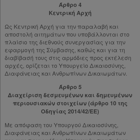
Παρ.1
Άρθρο 4
Παρ.2
Κεντρική Αρχή
Άρθρο 32
[-]
Παρ.1
Ως Κεντρική Αρχή για την παραλαβή και
Παρ.2
αποστολή αιτημάτων που υποβάλλονται στο
Παρ.3
πλαίσιο της διεθνούς συνεργασίας για την
Παρ.4
εφαρμογή της Σύμβασης, καθώς και για τη
ΜΕΡΟΣ II
[-]
διαβίβασή τους στις αρμόδιες προς εκτέλεση
Άρθρο 33
[-]
αρχές, ορίζεται το Υπουργείο Δικαιοσύνης,
Παρ.1
Διαφάνειας και Ανθρωπίνων Δικαιωμάτων.
Παρ.2
Άρθρο 5
Άρθρο 34
Διαχείριση δεσμευμένων και δημευμένων
Άρθρο 35
[-]
Παρ.1
περιουσιακών στοιχείων (άρθρο 10 της
Παρ.2
Οδηγίας 2014/42/EE)
Άρθρο 36
Με απόφαση του Υπουργού Δικαιοσύνης,
Άρθρο 37
[-]
Διαφάνειας και Ανθρωπίνων Δικαιωμάτων
Παρ.1