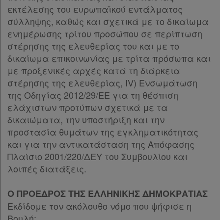
εκτέλεσης του ευρωπαϊκού εντάλματος
Παρ.1
σύλληψης, καθώς και σχετικά με το δικαίωμα
Παρ.2
ενημέρωσης τρίτου προσώπου σε περίπτωση
Παρ.3
στέρησης της ελευθερίας του και με το
Άρθρο 13
[-]
δικαίωμα επικοινωνίας με τρίτα πρόσωπα και
Παρ.1
με προξενικές αρχές κατά τη διάρκεια
Παρ.2
στέρησης της ελευθερίας, IV) Ενσωμάτωση
Παρ.3
Χρήσιμα
της Οδηγίας 2012/29/ΕΕ για τη θέσπιση
Άρθρο 14
[-]
ελάχιστων προτύπων σχετικά με τα
Παρ.1
δικαιώματα, την υποστήριξη και την
Παρ.2
Assistant
προστασία θυμάτων της εγκληματικότητας
Άρθρο 15
[-]
και για την αντικατάσταση της Απόφασης
Παρ.1
Νομολογία
Πλαίσιο 2001/220/ΔΕΥ του Συμβουλίου και
Παρ.2
λοιπές διατάξεις.
Παρ.3
Kodiko
Παρ.4
Forum
Ο ΠΡΟΕΔΡΟΣ ΤΗΣ ΕΛΛΗΝΙΚΗΣ ΔΗΜΟΚΡΑΤΙΑΣ
Άρθρο 16
[-]
Εκδίδομε τον ακόλουθο νόμο που ψήφισε η
Παρ.1
Αναζήτηση
Βουλή:
Παρ.2