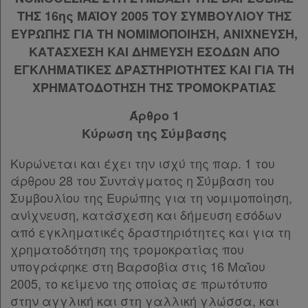
Πολιτική
ΤΗΣ 16ης ΜΑΪΟΥ 2005 ΤΟΥ ΣΥΜΒΟΥΛΙΟΥ ΤΗΣ
Άρθρο 20
[-]
απορρήτου
Παρ.1
ΕΥΡΩΠΗΣ ΓΙΑ ΤΗ ΝΟΜΙΜΟΠΟΙΗΣΗ, ΑΝΙΧΝΕΥΣΗ,
Παρ.2
ΚΑΤΑΣΧΕΣΗ ΚΑΙ ΔΗΜΕΥΣΗ ΕΣΟΔΩΝ ΑΠΟ
και
Παρ.3
ΕΓΚΛΗΜΑΤΙΚΕΣ ΔΡΑΣΤΗΡΙΟΤΗΤΕΣ ΚΑΙ ΓΙΑ ΤΗ
cookies
Παρ.4
ΧΡΗΜΑΤΟΔΟΤΗΣΗ ΤΗΣ ΤΡΟΜΟΚΡΑΤΙΑΣ
Άρθρο 21
[-]
Άρθρο 1
Παρ.1
Κύρωση της Σύμβασης
Παρ.2
Απόκτηση
Παρ.3
Κυρώνεται και έχει την ισχύ της παρ. 1 του
Παρ.4
Συνδρομής
άρθρου 28 του Συντάγματος η Σύμβαση του
Παρ.5
Συμβουλίου της Ευρώπης για τη νομιμοποίηση,
Παρ.6
ανίχνευση, κατάσχεση και δήμευση εσόδων
Ατομική
Παρ.7
από εγκληματικές δραστηριότητες και για τη
Παρ.8
συνδρομή
χρηματοδότηση της τρομοκρατίας που
Παρ.9
υπογράφηκε στη Βαρσοβία στις 16 Μαΐου
Ομαδικά
Άρθρο 22
[-]
2005, το κείμενο της οποίας σε πρωτότυπο
Παρ.1
πακέτα
στην αγγλική και στη γαλλική γλώσσα, και