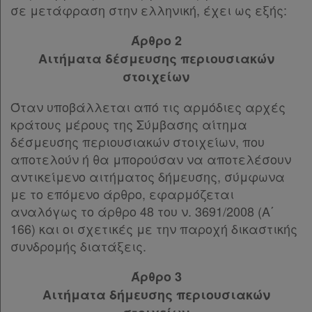
Παρ.2
σε μετάφραση στην ελληνική, έχει ως εξής:
Παρ.3
Παροχές
Παρ.4
Άρθρο 2
σε
Παρ.5
Αιτήματα δέσμευσης περιουσιακών
συνδρομητές
Παρ.6
στοιχείων
Άρθρο 23
[-]
Παρ.1
Όταν υποβάλλεται από τις αρμόδιες αρχές
Παρ.2
κράτους μέρους της Σύμβασης αίτημα
Ενεργοί
Παρ.3
δέσμευσης περιουσιακών στοιχείων, που
Παρ.4
αποτελούν ή θα μπορούσαν να αποτελέσουν
συνδρομητές
Παρ.5
αντικείμενο αιτήματος δήμευσης, σύμφωνα
Άρθρο 24
[-]
με το επόμενο άρθρο, εφαρμόζεται
Τα
Παρ.1
αναλόγως το άρθρο 48 του ν. 3691/2008 (Α΄
Παρ.2
166) και οι σχετικές με την παροχή δικαστικής
αγαπημένα
Παρ.3
συνδρομής διατάξεις.
μου
Παρ.4
Άρθρο 3
Άρθρο 25
[-]
Οι
Αιτήματα δήμευσης περιουσιακών
Παρ.1
σημειώσεις