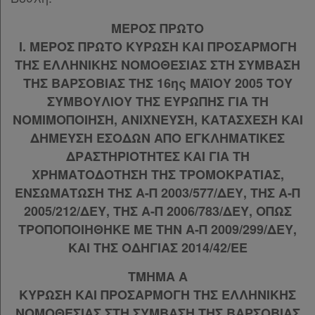
Κ.Α.Δ.
Παρ.3
ΜΕΡΟΣ ΠΡΩΤΟ
Παρ.4
Διακρατικές
Ι. ΜΕΡΟΣ ΠΡΩΤΟ ΚΥΡΩΣΗ ΚΑΙ ΠΡΟΣΑΡΜΟΓΗ
Άρθρο 17
[-]
Συμφωνίες
ΤΗΣ ΕΛΛΗΝΙΚΗΣ ΝΟΜΟΘΕΣΙΑΣ ΣΤΗ ΣΥΜΒΑΣΗ
Παρ.1
ΤΗΣ ΒΑΡΣΟΒΙΑΣ ΤΗΣ 16ης ΜΑΪΟΥ 2005 ΤΟΥ
Ελλάδας
Παρ.2
ΣΥΜΒΟΥΛΙΟΥ ΤΗΣ ΕΥΡΩΠΗΣ ΓΙΑ ΤΗ
Παρ.3
ΝΟΜΙΜΟΠΟΙΗΣΗ, ΑΝΙΧΝΕΥΣΗ, ΚΑΤΑΣΧΕΣΗ ΚΑΙ
Παρ.4
ΔΗΜΕΥΣΗ ΕΣΟΔΩΝ ΑΠΟ ΕΓΚΛΗΜΑΤΙΚΕΣ
Άρθρο 18
[-]
Πληροφορίες
Παρ.1
ΔΡΑΣΤΗΡΙΟΤΗΤΕΣ ΚΑΙ ΓΙΑ ΤΗ
Παρ.2
ΧΡΗΜΑΤΟΔΟΤΗΣΗ ΤΗΣ ΤΡΟΜΟΚΡΑΤΙΑΣ,
Παρ.3
ΕΝΣΩΜΑΤΩΣΗ ΤΗΣ Α-Π 2003/577/ΔΕΥ, ΤΗΣ Α-Π
Εταιρεία
Παρ.4
2005/212/ΔΕΥ, ΤΗΣ Α-Π 2006/783/ΔΕΥ, ΟΠΩΣ
Παρ.5
ΤΡΟΠΟΠΟΙΗΘΗΚΕ ΜΕ ΤΗΝ Α-Π 2009/299/ΔΕΥ,
Επικοινωνία
Άρθρο 19
[-]
ΚΑΙ ΤΗΣ ΟΔΗΓΙΑΣ 2014/42/ΕΕ
Παρ.1
Όροι
ΤΜΗΜΑ Α
Παρ.2
χρήσης
ΚΥΡΩΣΗ ΚΑΙ ΠΡΟΣΑΡΜΟΓΗ ΤΗΣ ΕΛΛΗΝΙΚΗΣ
Παρ.3
ΝΟΜΟΘΕΣΙΑΣ ΣΤΗ ΣΥΜΒΑΣΗ ΤΗΣ ΒΑΡΣΟΒΙΑΣ
ΚΕΦΑΛΑΙΟ Γ΄
[-]