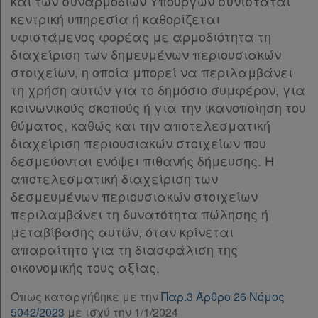
και των συναρμόδιων Υπουργών συνιστάται
Παρ.2
κεντρική υπηρεσία ή καθορίζεται
Παρ.3
υφιστάμενος φορέας με αρμοδιότητα τη
Άρθρο 38
διαχείριση των δημευμένων περιουσιακών
Άρθρο 39
[-]
στοιχείων, η οποία μπορεί να περιλαμβάνει
Παρ.1
τη χρήση αυτών για το δημόσιο συμφέρον, για
Παρ.2
κοινωνικούς σκοπούς ή για την ικανοποίηση του
Παρ.3
θύματος, καθώς και την αποτελεσματική
Άρθρο 40
διαχείριση περιουσιακών στοιχείων που
Άρθρο 41
δεσμεύονται ενόψει πιθανής δήμευσης. Η
Άρθρο 42
αποτελεσματική διαχείριση των
Άρθρο 43
δεσμευμένων περιουσιακών στοιχείων
Άρθρο 44
περιλαμβάνει τη δυνατότητα πώλησης ή
Άρθρο 45
μεταβίβασης αυτών, όταν κρίνεται
Άρθρο 46
απαραίτητο για τη διασφάλιση της
ΜΕΡΟΣ III
[-]
οικονομικής τους αξίας.
Άρθρο 47
[-]
Παρ.1
Όπως καταργήθηκε με την
Παρ.3 Άρθρο 26 Νόμος
Παρ.2
5042/2023
με ισχύ την 1/1/2024