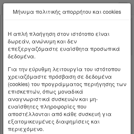
kodiko - Αρχική
Μήνυμα πολιτικής απορρήτου και cookies
Νέα υπηρεσία Kodiko Assistant.
Περισσότερα
1703
[-]
Νόμος 1703/1987
H απλή πλοήγηση στον ιστότοπο είναι
Κεφαλίδα
δωρεάν, ανώνυμη και δεν
Σώμα
[-]
Νόμος 1703 ΦΕΚ Α΄78/27.5.1987
επεξεργαζόμαστε ευαίσθητα προσωπικά
Άρθρο 1
[-]
δεδομένα.
Παρ.1
Ρύθμιση μισθώσεων κατοικιών.
Παρ.2
Για την εύρυθμη λειτουργία του ιστότοπου
Παρ.3
Ο ΠΡΟΕΔΡΟΣ ΤΗΣ ΕΛΛΗΝΙΚΗΣ ΔΗΜΟΚΡΑΤΙΑΣ
χρειαζόμαστε πρόσβαση σε δεδομένα
Άρθρο 2
[-]
(cookies) του προγράμματος περιήγησης των
Παρ.1
Εκδίδομε τον ακόλουθο νόμο που ψήφισε η
επισκεπτών, όπως μοναδικά
Παρ.2
Βουλή:
αναγνωριστικά συσκευών και μη-
Παρ.3
ευαίσθητες πληροφορίες που
Άρθρο 1
Παρ.4
αποστέλλονται από κάθε συσκευή για
Άρθρο 3
[-]
. Στις διατάξεις του νόμου αυτού υπάγονται
1
εξατομικευμένες διαφημίσεις και
Παρ.1
οι μισθώσεις ακινήτων που χρησιμοποιούνται
περιεχόμενο.
Παρ.2