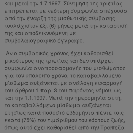
και μετά την 1.7.1997. Σύντμηση της τριετίας
Παρ.2
επιτρέπεται με νεότερη συμφωνία απέχουσα
Παρ.3
από την έναρξη της μισθωτικής σύμβασης
Πληροφορίες
Παρ.4
τουλάχιστον έξι (6) μήνες μετά την κατάρτισή
Παρ.5
της και αποδεικνυόμενη με
Παρ.6
Εταιρεία
συμβολαιογραφικό έγγραφο.
Άρθρο 9
[-]
Παρ.1
Επικοινωνία
Αν ο συμβατικός χρόνος έχει καθορισθεί
Παρ.2
μικρότερος της τριετίας και δεν υπάρχει
Άρθρο 10
[-]
Όροι
συμφωνία αναπροσαρμογής του μισθώματος
Παρ.1
για τον υπόλοιπο χρόνο, το καταβαλλόμενο
χρήσης
Παρ.2
μίσθωμα αυξάνεται με ανάλογη εφαρμογή
Υπογραφές
του άρθρου 1 παρ. 3 του παρόντος νόμου, ως
Πολιτική
και την 1.1.1997. Μετά την ημερομηνία αυτή,
απορρήτου
το καταβαλλόμενο μίσθωμα αυξάνεται
και
ετησίως κατά ποσοστό εβδομήντα πέντε τοις
cookies
εκατό (75%) του τιμάριθμου του κόστους ζωής,
όπως αυτό έχει καθορισθεί από την Τράπεζα