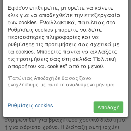
κατά τη μισθωτική σύμβαση για κύρια
Παρ.3
Χρήσιμα
Εφόσον επιθυμείτε, μπορείτε να κάνετε
κατοικία.
Παρ.4
κλικ για να αποδεχθείτε την επεξεργασία
Παρ.5
των cookies. Εναλλακτικά, πατώντας στο
. Σε περίπτωση που έχει συμφωνηθεί μικτή
2
Assistant
Παρ.6
Ρυθμίσεις cookies μπορείτε να δείτε
χρήση, ο νόμος αυτός εφαρμόζεται μόνο αν η
Άρθρο 4
περισσότερες πληροφορίες και να
χρήση του μισθίου για κύρια κατοικία είναι η
Νομολογία
Άρθρο 5
[-]
ρυθμίσετε τις προτιμήσεις σας σχετικά με
προέχουσα.
Παρ.1
τα cookies. Μπορείτε πάντα να αλλάξετε
Kodiko
Παρ.2
. Οι μισθώσεις αυτές, εφ` όσον δεν ορίζονται
3
τις προτιμήσεις σας στη σελίδα "Πολιτική
Άρθρο 6
[-]
Forum
διαφορετικά στο νόμο αυτόν, διέπονται από
απορρήτου και cookies" από το μενού.
Παρ.1
τους συμβατικούς τους όρους και από τις
Αναζήτηση
Παρ.2
*Πατώντας Αποδοχή δε θα σας ξανα
διατάξεις του αστικού κώδικα.
ενοχλήσουμε με αυτό το αναδυόμενο μήνυμα.
Παρ.3
Κ.Α.Δ.
Άρθρο 2
Παρ.4
Άρθρο 7
[-]
Διακρατικές
. Η μίσθωση ακινήτου για κατοικία ισχύει
1
Ρυθμίσεις cookies
Αποδοχή
Παρ.1
Συμφωνίες
τουλάχιστον για τρία (3) έτη, κι αν ακόμη έχει
Παρ.2
συμφωνηθεί για βραχύτερο χρονικό διάστημα
Ελλάδας
Άρθρο 8
[-]
ή για αόριστο χρόνο. Η διάταξη αυτή ισχύει
Παρ.1