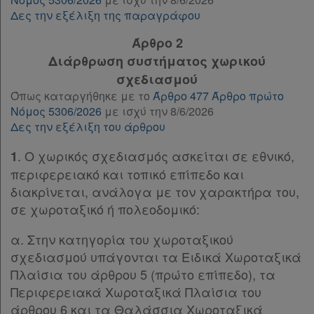
Άρθρο 42
Δες την εξέλιξη της παραγράφου
Άρθρο 43
Άρθρο 2
Άρθρο 44
[-]
Διάρθρωση συστήματος χωρικού
Παρ.1
Παρ.2
σχεδιασμού
Παρ.3
Όπως καταργήθηκε με το
Άρθρο 477 Άρθρο πρώτο
Νόμος 5306/2026
με ισχύ την 8/6/2026
Άρθρο 45
Δες την εξέλιξη του άρθρου
Άρθρο 46
[-]
Παρ.1
. Ο χωρικός σχεδιασμός ασκείται σε εθνικό,
1
Παρ.2
περιφερειακό και τοπικό επίπεδο και
Παρ.3
διακρίνεται, ανάλογα με τον χαρακτήρα του,
Παρ.4
σε χωροταξικό ή πολεοδομικό:
Άρθρο 47
Άρθρο 48
α. Στην κατηγορία του χωροταξικού
Άρθρο 49
σχεδιασμού υπάγονται τα Ειδικά Χωροταξικά
Άρθρο 50
Πλαίσια του άρθρου 5 (πρώτο επίπεδο), τα
Άρθρο 51
Περιφερειακά Χωροταξικά Πλαίσια του
Άρθρο 52
[-]
άρθρου 6 και τα Θαλάσσια Χωροταξικά