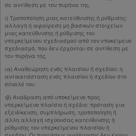
Παρ.1
σε αντίθεση με τον πυρήνα της.
Παρ.2
Παρ.3
ι) Τροποποίηση μιας κατεύθυνσης ή ρύθμισης:
Παρ.4
αλλαγή ή αφαίρεση μη βασικών στοιχείων
Παρ.5
μιας κατεύθυνσης ή ρύθμισης του
Παρ.6
υπερκείμενου σχεδιασμού από τον υποκείμενο
Παρ.7
σχεδιασμό, που δεν έρχονται σε αντίθεση με
Παρ.8
τον πυρήνα της.
Παρ.9
ια) Αναθεώρηση ενός πλαισίου ή σχεδίου: η
Παρ.10
αντικατάσταση ενός πλαισίου ή σχεδίου στο
Παρ.11
σύνολό του.
Άρθρο 24
[-]
Παρ.1
ιβ) Ανάδραση από υποκείμενο προς
Παρ.2
υπερκείμενο πλαίσιο ή σχέδιο: πρόταση για
Άρθρο 25
εξειδίκευση, συμπλήρωση, τροποποίηση ή
Άρθρο 26
άλλη αλλαγή ισχύουσας κατεύθυνσης ή
Άρθρο 27
ρύθμισης του υπερκείμενου πλαισίου ή
Άρθρο 28
[-]
σχεδίου. Οι προτάσεις ανάδρασης δεν έχουν