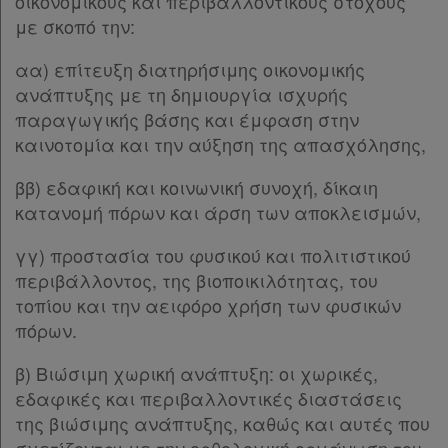
οικονομικούς και περιβαλλοντικούς στόχους
Άρθρο 5
[-]
με σκοπό την:
Παρ.1
αα) επίτευξη διατηρήσιμης οικονομικής
Παρ.2
ανάπτυξης με τη δημιουργία ισχυρής
Παρ.3
παραγωγικής βάσης και έμφαση στην
Παρ.4
καινοτομία και την αύξηση της απασχόλησης,
Παρ.5
Παρ.6
ββ) εδαφική και κοινωνική συνοχή, δίκαιη
Παρ.7
κατανομή πόρων και άρση των αποκλεισμών,
Άρθρο 6
[-]
Παρ.1
γγ) προστασία του φυσικού και πολιτιστικού
Παρ.2
περιβάλλοντος, της βιοποικιλότητας, του
Παρ.3
τοπίου και την αειφόρο χρήση των φυσικών
Παρ.4
πόρων.
Παρ.5
Παρ.6
β) Βιώσιμη χωρική ανάπτυξη: οι χωρικές,
Παρ.7
εδαφικές και περιβαλλοντικές διαστάσεις
Παρ.8
της βιώσιμης ανάπτυξης, καθώς και αυτές που
Παρ.9