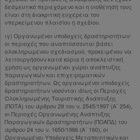
Παρ.1
δεσμευτικό περιεχόμενο και η υιοθέτησή τους
Παρ.2
είναι στη διακριτική ευχέρεια του
Παρ.3
υπερκείμενου πλαισίου ή σχεδίου.
Παρ.4
Άρθρο 29
[-]
ιγ) Οργανωμένοι υποδοχείς δραστηριοτήτων:
Παρ.1
οι περιοχές που αναπτύσσονται βάσει
Παρ.2
ολοκληρωμένου σχεδιασμού, προκειμένου να
Παρ.3
λειτουργήσουν κατά κύρια ή αποκλειστική
Άρθρο 30
[-]
χρήση ως οργανωμένοι χώροι ανάπτυξης
Παρ.1
παραγωγικών και επιχειρηματικών
Παρ.2
δραστηριοτήτων. Ως οργανωμένοι υποδοχείς
Παρ.3
δραστηριοτήτων νοούνται ιδίως οι Περιοχές
Παρ.4
Ολοκληρωμένης Τουριστικής Ανάπτυξης
Άρθρο 31
(ΠΟΤΑ) του άρθρου 29 του ν. 2545/1997 (Α΄ 254),
Άρθρο 32
οι Περιοχές Οργανωμένης Ανάπτυξης
Άρθρο 33
Παραγωγικών Δραστηριοτήτων (ΠΟΑΠΔ) του
Άρθρο 34
[-]
άρθρου 24 του ν. 1650/1986 (Α΄ 160), οι
Παρ.1
Οργανωμένοι Υποδοχείς Μεταποιητικών και