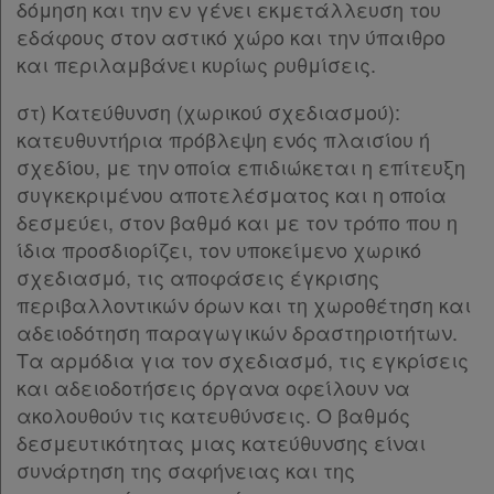
Όροι
Παρ.5
δόμηση και την εν γένει εκμετάλλευση του
Άρθρο 10
[-]
χρήσης
εδάφους στον αστικό χώρο και την ύπαιθρο
Παρ.1
και περιλαμβάνει κυρίως ρυθμίσεις.
Παρ.2
Πολιτική
Παρ.3
στ) Κατεύθυνση (χωρικού σχεδιασμού):
απορρήτου
Παρ.4
κατευθυντήρια πρόβλεψη ενός πλαισίου ή
και
Παρ.5
σχεδίου, με την οποία επιδιώκεται η επίτευξη
cookies
Παρ.6
συγκεκριμένου αποτελέσματος και η οποία
Παρ.7
δεσμεύει, στον βαθμό και με τον τρόπο που η
Παρ.8
ίδια προσδιορίζει, τον υποκείμενο χωρικό
ΚΕΦΑΛΑΙΟ Δ΄
[-]
σχεδιασμό, τις αποφάσεις έγκρισης
Απόκτηση
Άρθρο 11
[-]
περιβαλλοντικών όρων και τη χωροθέτηση και
Παρ.1
αδειοδότηση παραγωγικών δραστηριοτήτων.
Συνδρομής
Παρ.2
Τα αρμόδια για τον σχεδιασμό, τις εγκρίσεις
Παρ.3
και αδειοδοτήσεις όργανα οφείλουν να
Παρ.4
ακολουθούν τις κατευθύνσεις. Ο βαθμός
Ατομική
Παρ.5
δεσμευτικότητας μιας κατεύθυνσης είναι
συνδρομή
Παρ.6
συνάρτηση της σαφήνειας και της