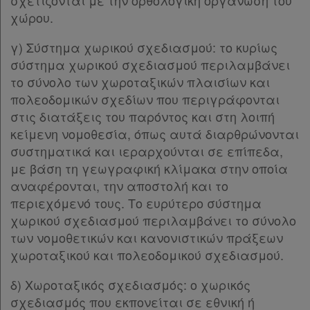
σχετίζονται με την ορθολογική οργάνωση του
Παρ.10
χώρου.
Παρ.11
γ) Σύστημα χωρικού σχεδιασμού: το κυρίως
Παρ.12
σύστημα χωρικού σχεδιασμού περιλαμβάνει
Παρ.13
το σύνολο των χωροταξικών πλαισίων και
ΚΕΦΑΛΑΙΟ Γ΄
[-]
πολεοδομικών σχεδίων που περιγράφονται
Άρθρο 7
[-]
στις διατάξεις του παρόντος και στη λοιπή
Παρ.1
κείμενη νομοθεσία, όπως αυτά διαρθρώνονται
Παρ.2
συστηματικά και ιεραρχούνται σε επίπεδα,
Παρ.3
με βάση τη γεωγραφική κλίμακα στην οποία
Χρήσιμα
Παρ.4
αναφέρονται, την αποστολή και το
Παρ.5
περιεχόμενό τους. Το ευρύτερο σύστημα
Παρ.6
Assistant
χωρικού σχεδιασμού περιλαμβάνει το σύνολο
Παρ.7
των νομοθετικών και κανονιστικών πράξεων
Παρ.8
Νομολογία
χωροταξικού και πολεοδομικού σχεδιασμού.
Παρ.9
Παρ.10
Kodiko
δ) Χωροταξικός σχεδιασμός: ο χωρικός
Παρ.11
σχεδιασμός που εκπονείται σε εθνική ή
Forum
Παρ.12