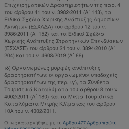
Παρ.2
Επιχειρηματικών Δραστηριοτήτων της παρ. 4
Παρ.3
του άρθρου 41 του ν. 3982/2011 (Α΄ 143), τα
Παρ.4
Ειδικά Σχέδια Χωρικής Ανάπτυξης Δημοσίων
Παρ.5
Ακινήτων (ΕΣΧΑΔΑ) του άρθρου 12 του ν.
Παρ.6
3986/2011 (Α΄ 152) και τα Ειδικά Σχέδια
Παρ.7
Χωρικής Ανάπτυξης Στρατηγικών Επενδύσεων
Παρ.8
(ΕΣΧΑΣΕ) του άρθρου 24 του ν. 3894/2010 (Α΄
Παρ.9
204) και του ν. 4608/2019 (Α΄ 66).
Παρ.10
ιδ) Οργανωμένες μορφές ανάπτυξης
Παρ.11
δραστηριοτήτων: οι οργανωμένοι υποδοχείς
Παρ.12
δραστηριοτήτων της περ. ιγ), τα Σύνθετα
Άρθρο 35
Τουριστικά Καταλύματα του άρθρου 8 του ν.
Άρθρο 36
4002/2011 (Α΄ 180) και τα Μικτά Τουριστικά
Άρθρο 37
Καταλύματα Μικρής Κλίμακας του άρθρου
Άρθρο 38
10Α του ν. 4002/2011.
Άρθρο 39
Άρθρο 40
Όπως καταργήθηκε με το
Άρθρο 477 Άρθρο πρώτο
Άρθρο 41
Νόμος 5306/2026
με ισχύ την 8/6/2026