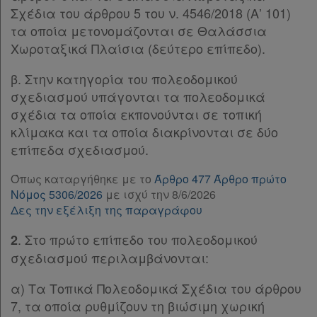
Παρ.1
Σχέδια του άρθρου 5 του ν. 4546/2018 (Α’ 101)
Παρ.2
τα οποία μετονομάζονται σε Θαλάσσια
Παρ.3
Χωροταξικά Πλαίσια (δεύτερο επίπεδο).
Άρθρο 53
[-]
β. Στην κατηγορία του πολεοδομικού
Παρ.1
σχεδιασμού υπάγονται τα πολεοδομικά
Παρ.2
σχέδια τα οποία εκπονούνται σε τοπική
Άρθρο 54
[-]
κλίμακα και τα οποία διακρίνονται σε δύο
Παρ.1
επίπεδα σχεδιασμού.
Παρ.2
Παρ.3
Όπως καταργήθηκε με το
Άρθρο 477 Άρθρο πρώτο
Παρ.4
Νόμος 5306/2026
με ισχύ την 8/6/2026
Παρ.5
Δες την εξέλιξη της παραγράφου
Άρθρο 55
. Στο πρώτο επίπεδο του πολεοδομικού
2
Άρθρο 56
σχεδιασμού περιλαμβάνονται:
Υπογραφές
α) Τα Τοπικά Πολεοδομικά Σχέδια του άρθρου
7, τα οποία ρυθμίζουν τη βιώσιμη χωρική