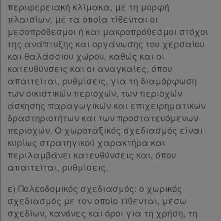
περιφερειακή κλίμακα, με τη μορφή
Παρ.13
πλαισίων, με τα οποία τίθενται οι
Αναζήτηση
Παρ.14
μεσοπρόθεσμοι ή και μακροπρόθεσμοι στόχοι
Κ.Α.Δ.
Παρ.15
της ανάπτυξης και οργάνωσης του χερσαίου
Άρθρο 8
[-]
και θαλάσσιου χώρου, καθώς και οι
Διακρατικές
Παρ.1
κατευθύνσεις και οι αναγκαίες, όπου
Παρ.2
Συμφωνίες
απαιτείται, ρυθμίσεις, για τη διαμόρφωση
Παρ.3
Ελλάδας
των οικιστικών περιοχών, των περιοχών
Παρ.4
άσκησης παραγωγικών και επιχειρηματικών
Παρ.5
δραστηριοτήτων και των προστατευόμενων
Παρ.6
περιοχών. Ο χωροταξικός σχεδιασμός είναι
Παρ.7
Πληροφορίες
κυρίως στρατηγικού χαρακτήρα και
Παρ.8
περιλαμβάνει κατευθύνσεις και, όπου
Άρθρο 9
[-]
απαιτείται, ρυθμίσεις.
Παρ.1
Εταιρεία
Παρ.2
ε) Πολεοδομικός σχεδιασμός: ο χωρικός
Επικοινωνία
Παρ.3
σχεδιασμός με τον οποίο τίθενται, μέσω
Παρ.4
σχεδίων, κανόνες και όροι για τη χρήση, τη