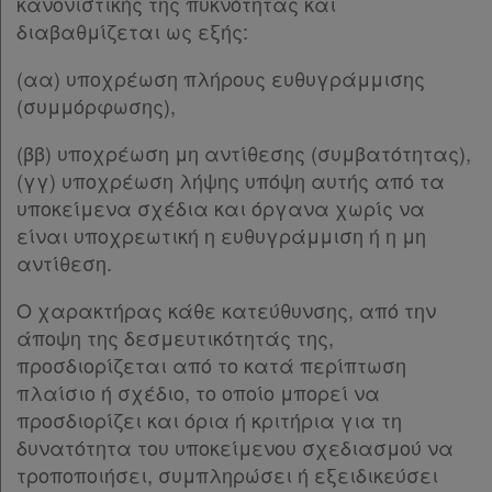
Παρ.7
κανονιστικής της πυκνότητας και
Ομαδικά
ΚΕΦΑΛΑΙΟ Ε΄
[-]
διαβαθμίζεται ως εξής:
πακέτα
Άρθρο 12
[-]
(αα) υποχρέωση πλήρους ευθυγράμμισης
Παρ.1
Παροχές
(συμμόρφωσης),
Παρ.2
σε
Παρ.3
(ββ) υποχρέωση μη αντίθεσης (συμβατότητας),
Παρ.4
συνδρομητές
(γγ) υποχρέωση λήψης υπόψη αυτής από τα
Παρ.5
υποκείμενα σχέδια και όργανα χωρίς να
Άρθρο 13
[-]
είναι υποχρεωτική η ευθυγράμμιση ή η μη
Παρ.1
αντίθεση.
Παρ.2
Ενεργοί
Παρ.3
Ο χαρακτήρας κάθε κατεύθυνσης, από την
συνδρομητές
Παρ.4
άποψη της δεσμευτικότητάς της,
Παρ.5
προσδιορίζεται από το κατά περίπτωση
Παρ.6
πλαίσιο ή σχέδιο, το οποίο μπορεί να
Τα
Παρ.7
προσδιορίζει και όρια ή κριτήρια για τη
αγαπημένα
Άρθρο 14
δυνατότητα του υποκείμενου σχεδιασμού να
μου
ΜΕΡΟΣ Β΄
[-]
τροποποιήσει, συμπληρώσει ή εξειδικεύσει