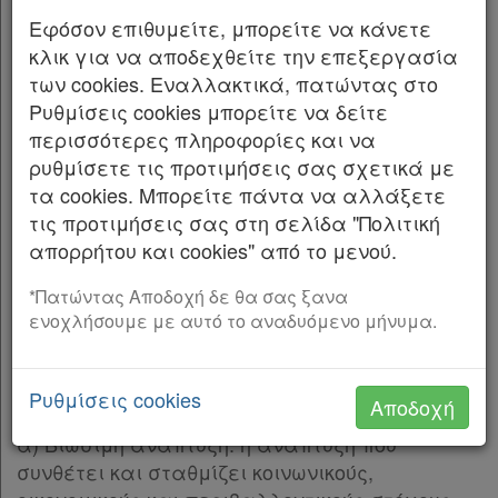
Βουλή:
Παρ.2
Εφόσον επιθυμείτε, μπορείτε να κάνετε
Παρ.3
κλικ για να αποδεχθείτε την επεξεργασία
ΜΕΡΟΣ Α΄
Παρ.4
των cookies. Εναλλακτικά, πατώντας στο
Άρθρο 4
[-]
Ρυθμίσεις cookies μπορείτε να δείτε
ΚΕΦΑΛΑΙΟ Α΄
Παρ.1
περισσότερες πληροφορίες και να
ΒΑΣΙΚΕΣ ΕΝΝΟΙΕΣ ΚΑΙ ΔΙΑΡΘΡΩΣΗ
Παρ.2
ρυθμίσετε τις προτιμήσεις σας σχετικά με
ΣΥΣΤΗΜΑΤΟΣ ΧΩΡΙΚΟΥ ΣΧΕΔΙΑΣΜΟΥ
Παρ.3
τα cookies. Μπορείτε πάντα να αλλάξετε
Παρ.4
Άρθρο 1
τις προτιμήσεις σας στη σελίδα "Πολιτική
Παρ.5
Ορισμοί
απορρήτου και cookies" από το μενού.
Παρ.6
Όπως καταργήθηκε με το
Άρθρο 477 Άρθρο πρώτο
Παρ.7
Νόμος 5306/2026
*Πατώντας Αποδοχή δε θα σας ξανα
με ισχύ την 8/6/2026
Δες την εξέλιξη του άρθρου
ενοχλήσουμε με αυτό το αναδυόμενο μήνυμα.
Παρ.8
Παρ.9
. Για την εφαρμογή του παρόντος, ισχύουν οι
1
Άρθρο 4Α
[-]
ακόλουθοι ορισμοί:
Ρυθμίσεις cookies
Αποδοχή
Παρ.1
Παρ.2
α) Βιώσιμη ανάπτυξη: η ανάπτυξη που
Παρ.3
συνθέτει και σταθμίζει κοινωνικούς,
ΚΕΦΑΛΑΙΟ Β΄
[-]