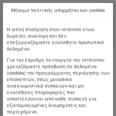
kodiko - Αρχική
Μήνυμα πολιτικής απορρήτου και cookies
Νέα υπηρεσία Kodiko Assistant.
Περισσότερα
4447
[-]
Νόμος 4447/2016
H απλή πλοήγηση στον ιστότοπο είναι
Κεφαλίδα
δωρεάν, ανώνυμη και δεν
Σώμα
[-]
Αλλαγές που επέφερε
επεξεργαζόμαστε ευαίσθητα προσωπικά
ΜΕΡΟΣ Α΄
[-]
Σχετικά: 1
δεδομένα.
ΚΕΦΑΛΑΙΟ Α΄
[-]
Με τις
τελευταίες αλλαγές
Άρθρο 1
[-]
από
το Νόμο 5314/2026
Για την εύρυθμη λειτουργία του ιστότοπου
Παρ.1
χρειαζόμαστε πρόσβαση σε δεδομένα
Άρθρο 2
[-]
(cookies) του προγράμματος περιήγησης των
NOMOΣ ΥΠ’ ΑΡΙΘΜ. 4447 ΦΕΚ Α΄ 241/23.12.2016
Παρ.1
επισκεπτών, όπως μοναδικά
Παρ.2
Χωρικός σχεδιασμός - Βιώσιμη ανάπτυξη και
αναγνωριστικά συσκευών και μη-
Παρ.3
άλλες διατάξεις.
ευαίσθητες πληροφορίες που
παρ.4
αποστέλλονται από κάθε συσκευή για
παρ.5
Ο ΠΡΟΕΔΡΟΣ ΤΗΣ ΕΛΛΗΝΙΚΗΣ ΔΗΜΟΚΡΑΤΙΑΣ
εξατομικευμένες διαφημίσεις και
Άρθρο 3
[-]
περιεχόμενο.
Εκδίδομε τον ακόλουθο νόμο που ψήφισε η
Παρ.1