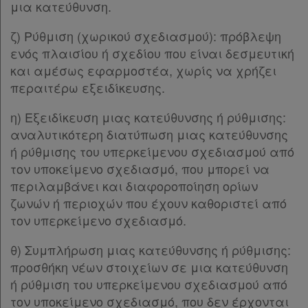
Άρθρο 15
[-]
μια κατεύθυνση.
Οι
Παρ.1
ζ) Ρύθμιση (χωρικού σχεδιασμού): πρόβλεψη
Παρ.2
σημειώσεις
ενός πλαισίου ή σχεδίου που είναι δεσμευτική
Παρ.3
μου
και αμέσως εφαρμοστέα, χωρίς να χρήζει
Παρ.4
περαιτέρω εξειδίκευσης.
Άρθρο 16
Ψάχνω
Άρθρο 17
και
η) Εξειδίκευση μιας κατεύθυνσης ή ρύθμισης:
Άρθρο 18
αναλυτικότερη διατύπωση μιας κατεύθυνσης
δε
Άρθρο 19
ή ρύθμισης του υπερκείμενου σχεδιασμού από
Άρθρο 20
βρίσκω
τον υποκείμενο σχεδιασμό, που μπορεί να
Άρθρο 21
[-]
περιλαμβάνει και διαφοροποίηση ορίων
Παρ.1
ζωνών ή περιοχών που έχουν καθοριστεί από
Παρ.2
τον υπερκείμενο σχεδιασμό.
Παρ.3
Άρθρο 22
[-]
θ) Συμπλήρωση μιας κατεύθυνσης ή ρύθμισης:
Παρ.1
προσθήκη νέων στοιχείων σε μια κατεύθυνση
Παρ.2
ή ρύθμιση του υπερκείμενου σχεδιασμού από
Άρθρο 23
[-]
τον υποκείμενο σχεδιασμό, που δεν έρχονται