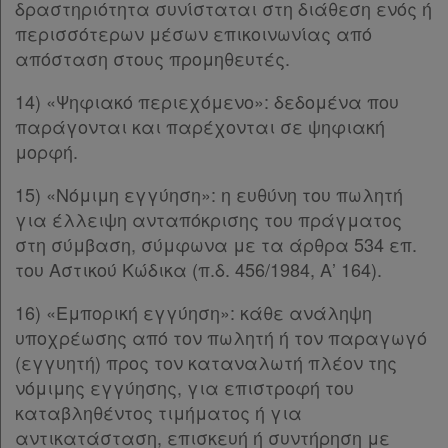
δραστηριότητα συνίσταται στη διάθεση ενός ή
Άρθρο 5ιε
[-]
περισσότερων μέσων επικοινωνίας από
Παρ.1
απόσταση στους προμηθευτές.
Παρ.2
Άρθρο 5ιστ
[-]
14) «Ψηφιακό περιεχόμενο»: δεδομένα που
Παρ.1
παράγονται και παρέχονται σε ψηφιακή
Παρ.2
μορφή.
Άρθρο 6
[-]
Παρ.1
15) «Νόμιμη εγγύηση»: η ευθύνη του πωλητή
Παρ.2
για έλλειψη ανταπόκρισης του πράγματος
Παρ.3
στη σύμβαση, σύμφωνα με τα άρθρα 534 επ.
Παρ.4
του Αστικού Κώδικα (π.δ. 456/1984, Α’ 164).
Παρ.5
16) «Εμπορική εγγύηση»: κάθε ανάληψη
Παρ.6
υποχρέωσης από τον πωλητή ή τον παραγωγό
Παρ.7
(εγγυητή) προς τον καταναλωτή πλέον της
Παρ.8
νόμιμης εγγύησης, για επιστροφή του
Παρ.9
καταβληθέντος τιμήματος ή για
Παρ.10
αντικατάσταση, επισκευή ή συντήρηση με
Παρ.11