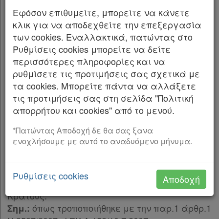
Παρ.4
Εφόσον επιθυμείτε, μπορείτε να κάνετε
Εκδίδομε τον ακόλουθο νόμο που ψήφισε η
Παρ.5
κλικ για να αποδεχθείτε την επεξεργασία
Βουλή:
Παρ.6
των cookies. Εναλλακτικά, πατώντας στο
Παρ.7
Ρυθμίσεις cookies μπορείτε να δείτε
ΜΕΡΟΣ ΠΡΩΤΟ
Παρ.8
περισσότερες πληροφορίες και να
ΑΝΤΙΚΕΙΜΕΝΟ-ΟΡΙΣΜΟΙ
Παρ.9
ρυθμίσετε τις προτιμήσεις σας σχετικά με
Όπως προστέθηκε με την
Παρ.1 Άρθρο 100 Νόμος
Άρθρο 2α
[-]
τα cookies. Μπορείτε πάντα να αλλάξετε
4512/2018
με ισχύ την 17/1/2018
παρ.1
τις προτιμήσεις σας στη σελίδα "Πολιτική
Άρθρο 1
παρ.2
απορρήτου και cookies" από το μενού.
Αντικείμενο Πεδίο Εφαρμογής
παρ.3
Όπως τροποποιήθηκε με την
Παρ.2 Άρθρο 100 Νόμος
παρ.4
*Πατώντας Αποδοχή δε θα σας ξανα
4512/2018
με ισχύ την 17/1/2018
ενοχλήσουμε με αυτό το αναδυόμενο μήνυμα.
παρ.5
Δες την εξέλιξη του άρθρου
ΜΕΡΟΣ ΤΡΙΤΟ
[-]
Άρθρο 3
1. Τα δικαιώματα και τα συμφέροντα των
Ρυθμίσεις cookies
Αποδοχή
Άρθρο 3α
[-]
καταναλωτών τελούν υπό την προστασία του
Παρ.1
Κράτους.
Παρ.1α
όπως τροποποιήθηκε με την παρ.1 άρθρ.1
Σημ.:
Παρ.1β