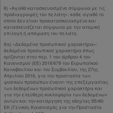
Άρθρο 4στ
6) «Αγαθό κατασκευασμένο σύμφωνα με τις
Άρθρο στα
[-]
προδιαγραφές του πελάτη»: κάθε αγαθό το
Παρ.1
οποίο δεν είναι προκατασκευασμένο και
Παρ.2
κατασκευάζεται σύμφωνα με την ατομική
Παρ.3
επιλογή ή απόφαση του πελάτη.
Άρθρο 4ζ
Άρθρο 4η
[-]
6α) «Δεδομένα προσωπικού χαρακτήρα»:
Παρ.1
δεδομένα προσωπικού χαρακτήρα όπως
Παρ.2
ορίζονται στην περ. 1 του άρθρου 4 του
Άρθρο 4θ
[-]
Κανονισμού (ΕΕ) 2016/679 του Ευρωπαϊκού
Παρ.1
Κοινοβουλίου και του Συμβουλίου, της 27ης
Παρ.2
Απριλίου 2016, για την προστασία των
Παρ.3
φυσικών προσώπων έναντι της επεξεργασίας
Παρ.4
των δεδομένων προσωπικού χαρακτήρα και
Παρ.5
για την ελεύθερη κυκλοφορία των δεδομένων
Παρ.6
αυτών και την κατάργηση της οδηγίας 95/46/
Παρ.7
ΕΚ (Γενικός Κανονισμός για την Προστασία
Παρ.8