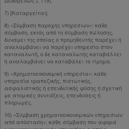
Δεδομένων, L 119).
Παρ.9
Παρ.10
7) [Καταργείται].
Παρ.11
ΜΕΡΟΣ ΤΕΤΑΡΤΟ
[-]
8) «Σύμβαση παροχής υπηρεσιών»: κάθε
Άρθρο 5
[-]
σύμβαση, εκτός από τη σύμβαση πώλησης,
Παρ.1
δυνάμει της οποίας ο προμηθευτής παρέχει ή
Παρ.2
αναλαμβάνει να παρέχει υπηρεσία στον
Παρ.3
καταναλωτή, ο δε καταναλωτής καταβάλλει
Άρθρο 5α
[-]
ή αναλαμβάνει να καταβάλει το τίμημα.
Παρ.1
9) «Χρηματοοικονομική υπηρεσία»: κάθε
Παρ.1α
υπηρεσία τραπεζικής, πιστωτικής,
Παρ.1β
ασφαλιστικής ή επενδυτικής φύσης ή σχετική
Παρ.2
με ατομικές συντάξεις, επενδύσεις ή
Παρ.3
πληρωμές.
Παρ.4
Άρθρο 5β
[-]
10) «Σύμβαση χρηματοοικονομικών υπηρεσιών
Παρ.1
από απόσταση»: κάθε σύμβαση που αφορά
Παρ.2