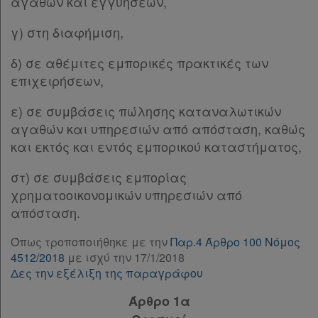
Άρθρο 3η
αγαθών και εγγυήσεων,
Ελλάδας
Άρθρο 3θ
[-]
γ) στη διαφήμιση,
Παρ.1
Παρ.2
δ) σε αθέμιτες εμπορικές πρακτικές των
Παρ.3
επιχειρήσεων,
Πληροφορίες
Παρ.4
Παρ.5
ε) σε συμβάσεις πώλησης καταναλωτικών
Παρ.6
αγαθών και υπηρεσιών από απόσταση, καθώς
Εταιρεία
Παρ.7
και εκτός και εντός εμπορικού καταστήματος,
Παρ.8
Επικοινωνία
στ) σε συμβάσεις εμπορίας
Άρθρο 3ι
[-]
χρηματοοικονομικών υπηρεσιών από
Παρ.1
Όροι
απόσταση.
Παρ.2
χρήσης
Παρ.2α
Όπως τροποποιήθηκε με την
Παρ.4 Άρθρο 100 Νόμος
Παρ.3
4512/2018
με ισχύ την 17/1/2018
Πολιτική
Παρ.4
Δες την εξέλιξη της παραγράφου
απορρήτου
Παρ.5
Άρθρο 1α
Άρθρο 3ια
[-]
και