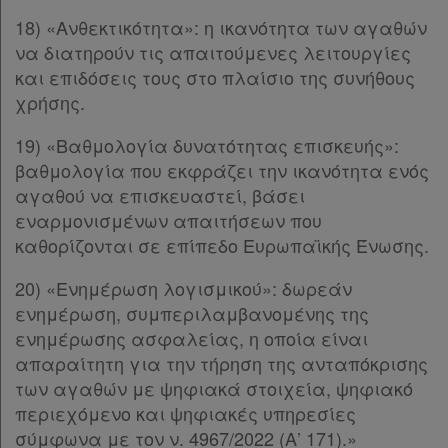
Παρ.14
18) «Ανθεκτικότητα»: η ικανότητα των αγαθών
Άρθρο 7α
[-]
να διατηρούν τις απαιτούμενες λειτουργίες
Παρ.1
και επιδόσεις τους στο πλαίσιο της συνήθους
Παρ.2
χρήσης.
Παρ.3
19) «Βαθμολογία δυνατότητας επισκευής»:
Παρ.4
βαθμολογία που εκφράζει την ικανότητα ενός
Παρ.4α
αγαθού να επισκευαστεί, βάσει
Παρ.5
εναρμονισμένων απαιτήσεων που
Παρ.6
καθορίζονται σε επίπεδο Ευρωπαϊκής Ένωσης.
Παρ.7
ΜΕΡΟΣ ΕΚΤΟ
[-]
20) «Ενημέρωση λογισμικού»: δωρεάν
Άρθρο 8
[-]
ενημέρωση, συμπεριλαμβανομένης της
Παρ.1
ενημέρωσης ασφαλείας, η οποία είναι
Παρ.2
απαραίτητη για την τήρηση της ανταπόκρισης
Παρ.3
των αγαθών με ψηφιακά στοιχεία, ψηφιακό
Παρ.4
περιεχόμενο και ψηφιακές υπηρεσίες
Παρ.5
σύμφωνα με τον ν. 4967/2022 (Α’ 171).»
Παρ.6