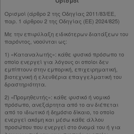
Παρ.1
Ορισμοί
cookies
Παρ.2
Ορισμοί (άρθρο 2 της Οδηγίας 2011/83/ΕΕ,
Άρθρο 3ιβ
παρ. 1 άρθρου 2 της Οδηγίας (ΕΕ) 2024/825)
Άρθρο 3ιγ
Άρθρο 3ιδ
[-]
Με την επιφύλαξη ειδικότερων διατάξεων του
Απόκτηση
Παρ.1
παρόντος, νοούνται ως:
Παρ.2
Συνδρομής
Παρ.3
1) «Καταναλωτής»: κάθε φυσικό πρόσωπο το
Παρ.4
οποίο ενεργεί για λόγους οι οποίοι δεν
Ατομική
Παρ.5
εμπίπτουν στην εμπορική, επιχειρηματική,
Παρ.6
συνδρομή
βιοτεχνική ή ελευθέρια επαγγελματική του
Παρ.7
δραστηριότητα.
Ομαδικά
Παρ.8
2) «Προμηθευτής»: κάθε φυσικό ή νομικό
Παρ.9
πακέτα
πρόσωπο, ανεξάρτητα από το αν διέπεται
Άρθρο 3ιε
[-]
από το ιδιωτικό ή δημόσιο δίκαιο, το οποίο
Παρ.1
Παροχές
ενεργεί ακόμη και μέσω κάθε άλλου
Παρ.2
σε
προσώπου που ενεργεί στο όνομά του ή για
Παρ.3
συνδρομητές