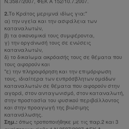
Ν.3587/2007, ΦΕΚ Α 152/10.7.2007.
Παρ.2
Παρ.3
Το Κράτος μεριμνά ιδίως για:"
2.
Παρ.4
α) την υγεία και την ασφάλεια των
Παρ.5
καταναλωτών,
Παρ.6
β) τα οικονομικά τους συμφέροντα,
Άρθρο 3β
[-]
γ) την οργάνωσή τους σε ενώσεις
Παρ.1
καταναλωτών,
Παρ.2
δ) το δικαίωμα ακρόασής τους σε θέματα που
Παρ.3
τους αφορούν και
Παρ.4
"ε) την πληροφόρηση και την επιμόρφωση
Παρ.5
τους, ιδιαίτερα των ευπρόσβλητων ομάδων
Παρ.6
καταναλωτών σε θέματα που αφορούν στην
Παρ.7
αγορά, στον ανταγωνισμό, στον καταναλωτή,
Παρ.8
στην προστασία του φυσικού περιβάλλοντος
Παρ.9
και στην προαγωγή της βιώσιμης
Άρθρο 3βα
κατανάλωσης.
Άρθρο 3γ
[-]
όπως τροποποιήθηκε με τις παρ.2 και 3
Σημ.:
Παρ.1