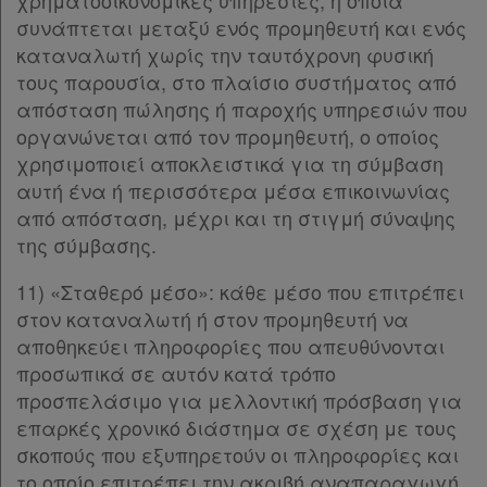
χρηματοοικονομικές υπηρεσίες, η οποία
Άρθρο 5γ
συνάπτεται μεταξύ ενός προμηθευτή και ενός
Άρθρο 5δ
[-]
καταναλωτή χωρίς την ταυτόχρονη φυσική
Παρ.1
τους παρουσία, στο πλαίσιο συστήματος από
Παρ.2
απόσταση πώλησης ή παροχής υπηρεσιών που
Παρ.3
οργανώνεται από τον προμηθευτή, ο οποίος
Άρθρο 5ε
[-]
χρησιμοποιεί αποκλειστικά για τη σύμβαση
Παρ.1
αυτή ένα ή περισσότερα μέσα επικοινωνίας
Παρ.2
από απόσταση, μέχρι και τη στιγμή σύναψης
Παρ.3
της σύμβασης.
Παρ.4
Παρ.5
11) «Σταθερό μέσο»: κάθε μέσο που επιτρέπει
Παρ.6
στον καταναλωτή ή στον προμηθευτή να
Άρθρο 5στ
[-]
αποθηκεύει πληροφορίες που απευθύνονται
Παρ.1
προσωπικά σε αυτόν κατά τρόπο
Παρ.2
προσπελάσιμο για μελλοντική πρόσβαση για
Παρ.3
επαρκές χρονικό διάστημα σε σχέση με τους
Παρ.4
σκοπούς που εξυπηρετούν οι πληροφορίες και
Παρ.5
το οποίο επιτρέπει την ακριβή αναπαραγωγή