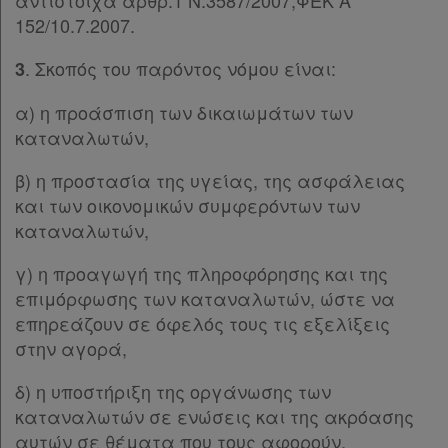
αντίστοιχα άρθρ.1 Ν.3587/2007,ΦΕΚ Α
Παρ.2
152/10.7.2007.
Παρ.3
. Σκοπός του παρόντος νόμου είναι:
3
Παρ.4
Παρ.5
α) η προάσπιση των δικαιωμάτων των
Άρθρο 3δ
[-]
καταναλωτών,
Παρ.1
Παρ.2
β) η προστασία της υγείας, της ασφάλειας
Παρ.3
και των οικονομικών συμφερόντων των
Παρ.4
καταναλωτών,
Παρ.5
Παρ.6
γ) η προαγωγή της πληροφόρησης και της
Παρ.7
επιμόρφωσης των καταναλωτών, ώστε να
Παρ.8
επηρεάζουν σε όφελός τους τις εξελίξεις
Παρ.9
στην αγορά,
Παρ.10
δ) η υποστήριξη της οργάνωσης των
Άρθρο 3ε
[-]
καταναλωτών σε ενώσεις και της ακρόασης
Παρ.1
αυτών σε θέματα που τους αφορούν,
Παρ.1α