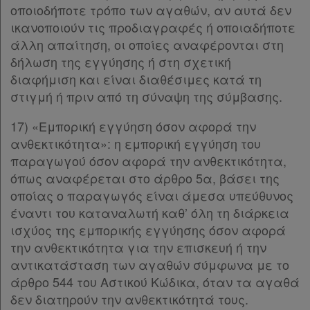
οποιοδήποτε τρόπο των αγαθών, αν αυτά δεν
Παρ.12
ικανοποιούν τις προδιαγραφές ή οποιαδήποτε
Παρ.13
άλλη απαίτηση, οι οποίες αναφέρονται στη
ΜΕΡΟΣ ΠΕΜΠΤΟ
[-]
δήλωση της εγγύησης ή στη σχετική
Άρθρο 7
[-]
διαφήμιση και είναι διαθέσιμες κατά τη
Παρ.1
στιγμή ή πριν από τη σύναψη της σύμβασης.
Παρ.2
Παρ.3
17) «Εμπορική εγγύηση όσον αφορά την
Παρ.4
ανθεκτικότητα»: η εμπορική εγγύηση του
Παρ.5
παραγωγού όσον αφορά την ανθεκτικότητα,
Παρ.6
όπως αναφέρεται στο άρθρο 5α, βάσει της
Παρ.7
οποίας ο παραγωγός είναι άμεσα υπεύθυνος
Παρ.8
έναντι του καταναλωτή καθ’ όλη τη διάρκεια
Παρ.9
ισχύος της εμπορικής εγγύησης όσον αφορά
Παρ.10
την ανθεκτικότητα για την επισκευή ή την
Παρ.11
αντικατάσταση των αγαθών σύμφωνα με το
Παρ.11α
άρθρο 544 του Αστικού Κώδικα, όταν τα αγαθά
Παρ.12
δεν διατηρούν την ανθεκτικότητά τους.
Παρ.13