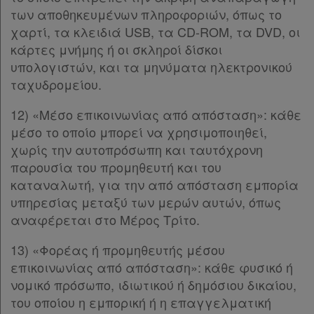
Παρ.6
των αποθηκευμένων πληροφοριών, όπως το
Παρ.7
χαρτί, τα κλειδιά USB, τα CD-ROM, τα DVD, οι
Παρ.8
κάρτες μνήμης ή οι σκληροί δίσκοι
Άρθρο 5ζ
υπολογιστών, και τα μηνύματα ηλεκτρονικού
Άρθρο 5η
ταχυδρομείου.
Άρθρο 5θ
12) «Μέσο επικοινωνίας από απόσταση»: κάθε
Άρθρο 5ι
[-]
μέσο το οποίο μπορεί να χρησιμοποιηθεί,
Παρ.1
χωρίς την αυτοπρόσωπη και ταυτόχρονη
Παρ.2
παρουσία του προμηθευτή και του
Άρθρο 5ια
καταναλωτή, για την από απόσταση εμπορία
Άρθρο 5ιβ
[-]
υπηρεσίας μεταξύ των μερών αυτών, όπως
Παρ.1
αναφέρεται στο Μέρος Τρίτο.
Παρ.2
Παρ.3
13) «Φορέας ή προμηθευτής μέσου
Παρ.4
επικοινωνίας από απόσταση»: κάθε φυσικό ή
Παρ.5
νομικό πρόσωπο, ιδιωτικού ή δημόσιου δικαίου,
Άρθρο 5ιγ
του οποίου η εμπορική ή η επαγγελματική
Άρθρο 5ιδ