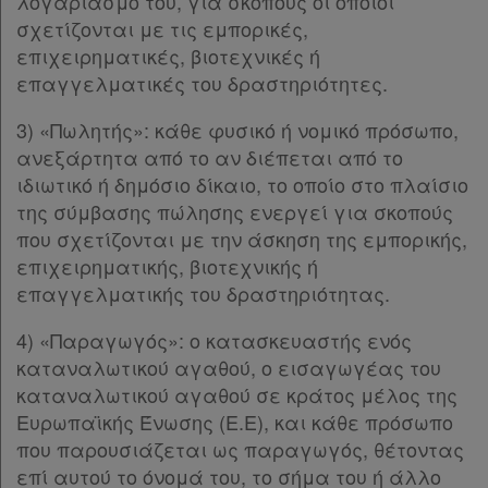
λογαριασμό του, για σκοπούς οι οποίοι
Παρ.4
σχετίζονται με τις εμπορικές,
Παρ.5
επιχειρηματικές, βιοτεχνικές ή
Παρ.6
επαγγελματικές του δραστηριότητες.
Παρ.7
Ενεργοί
Παρ.8
3) «Πωλητής»: κάθε φυσικό ή νομικό πρόσωπο,
Άρθρο 3ιστ
[-]
συνδρομητές
ανεξάρτητα από το αν διέπεται από το
Παρ.1
ιδιωτικό ή δημόσιο δίκαιο, το οποίο στο πλαίσιο
Παρ.2
της σύμβασης πώλησης ενεργεί για σκοπούς
Τα
Παρ.3
που σχετίζονται με την άσκηση της εμπορικής,
Παρ.4
αγαπημένα
επιχειρηματικής, βιοτεχνικής ή
Παρ.5
μου
επαγγελματικής του δραστηριότητας.
Άρθρο 3ιζ
[-]
Παρ.1
4) «Παραγωγός»: ο κατασκευαστής ενός
Οι
Παρ.2
καταναλωτικού αγαθού, ο εισαγωγέας του
σημειώσεις
Παρ.3
καταναλωτικού αγαθού σε κράτος μέλος της
μου
Παρ.4
Ευρωπαϊκής Ένωσης (Ε.Ε), και κάθε πρόσωπο
Παρ.5
που παρουσιάζεται ως παραγωγός, θέτοντας
Ψάχνω
Άρθρο 3ιη
[-]
επί αυτού το όνομά του, το σήμα του ή άλλο