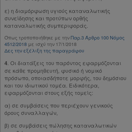
Παρ.2
ε) η διαμόρφωση υγιούς καταναλωτικής
Παρ.3
συνείδησης και προτύπων ορθής
Παρ.4
Χρήσιμα
καταναλωτικής συμπεριφοράς.
Άρθρο 3στ
[-]
Παρ.1
Όπως τροποποιήθηκε με την
Παρ.3 Άρθρο 100 Νόμος
Παρ.2
4512/2018
με ισχύ την 17/1/2018
Assistant
Δες την εξέλιξη της παραγράφου
Άρθρο 3ζ
[-]
Παρ.1
Νομολογία
. Οι διατάξεις του παρόντος εφαρμόζονται
4
Παρ.2
σε κάθε προμηθευτή, φυσικό ή νομικό
Παρ.3
Kodiko
πρόσωπο, οποιασδήποτε μορφής, του δημόσιου
Παρ.4
Forum
και του ιδιωτικού τομέα. Ειδικότερα,
Άρθρο 3ζα
[-]
εφαρμόζονται στους εξής τομείς:
Παρ.1
Αναζήτηση
Παρ.2
α) σε συμβάσεις που περιέχουν γενικούς
Κ.Α.Δ.
Παρ.3
όρους συναλλαγών,
Παρ.4
Διακρατικές
Παρ.5
β) σε συμβάσεις πώλησης καταναλωτικών
Συμφωνίες