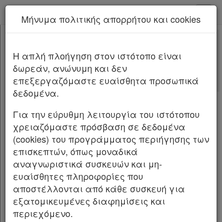
kodiko - Αρχική
Μήνυμα πολιτικής απορρήτου και cookies
Νέα υπηρεσία Kodiko Assistant.
Περισσότερα
2251
[-]
Νόμος 2251/1994
H απλή πλοήγηση στον ιστότοπο είναι
Κεφαλίδα
δωρεάν, ανώνυμη και δεν
Σώμα
[-]
Αλλαγές που επέφερε
επεξεργαζόμαστε ευαίσθητα προσωπικά
ΜΕΡΟΣ ΠΡΩΤΟ
[-]
Σχετικά: 2
δεδομένα.
Άρθρο 1
[-]
Με τις
τελευταίες αλλαγές
Παρ.1
από
το Νόμο 5326/2026
Για την εύρυθμη λειτουργία του ιστότοπου
Παρ.2
χρειαζόμαστε πρόσβαση σε δεδομένα
Παρ.3
(cookies) του προγράμματος περιήγησης των
1
ΝΟΜΟΣ ΥΠ' ΑΡΙΘ. 2251
ΦΕΚ 191/16.11.1994
Παρ.4
επισκεπτών, όπως μοναδικά
Άρθρο 1α
Προστασία των καταναλωτών
αναγνωριστικά συσκευών και μη-
ΜΕΡΟΣ ΔΕΥΤΕΡΟ
[-]
ευαίσθητες πληροφορίες που
Άρθρο 2
[-]
Ο ΠΡΟΕΔΡΟΣ ΤΗΣ ΕΛΛΗΝΙΚΗΣ ΔΗΜΟΚΡΑΤΙΑΣ
αποστέλλονται από κάθε συσκευή για
Παρ.1
εξατομικευμένες διαφημίσεις και
!!! Ο νόμος έχει κωδικοποιηθεί με
ΠΡΟΣΟΧΗ
Παρ.2
περιεχόμενο.
την
Υ.Α. υπ΄αριθ.5338/2018 ΦΕΚ Β 40/17.1.2018
Παρ.3