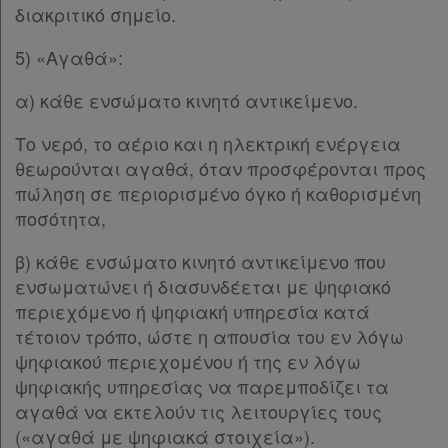
Παρ.1
και
διακριτικό σημείο.
Παρ.2
δε
Άρθρο 4
[-]
5) «Αγαθά»:
βρίσκω
Παρ.1
α) κάθε ενσώματο κινητό αντικείμενο.
Παρ.2
Παρ.3
Το νερό, το αέριο και η ηλεκτρική ενέργεια
Παρ.4
θεωρούνται αγαθά, όταν προσφέρονται προς
Άρθρο 4α
[-]
πώληση σε περιορισμένο όγκο ή καθορισμένη
Παρ.1
ποσότητα,
Παρ.2
Άρθρο 4β
[-]
β) κάθε ενσώματο κινητό αντικείμενο που
Παρ.1
ενσωματώνει ή διασυνδέεται με ψηφιακό
Παρ.2
περιεχόμενο ή ψηφιακή υπηρεσία κατά
Παρ.3
τέτοιον τρόπο, ώστε η απουσία του εν λόγω
Παρ.4
ψηφιακού περιεχομένου ή της εν λόγω
Άρθρο 4γ
ψηφιακής υπηρεσίας να παρεμποδίζει τα
Άρθρο 4δ
αγαθά να εκτελούν τις λειτουργίες τους
Άρθρο 4ε
(«αγαθά με ψηφιακά στοιχεία»).