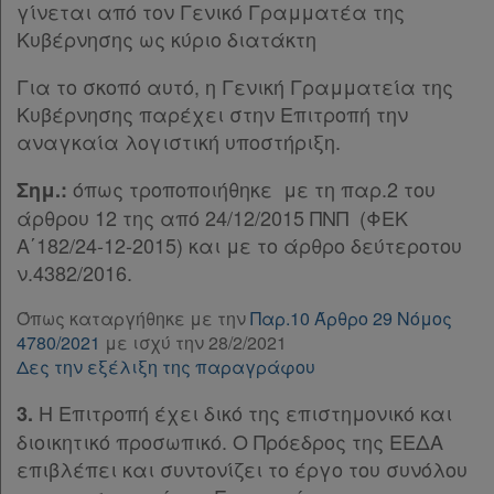
γίνεται από τον Γενικό Γραμματέα της
Παρ.1
Όροι
Κυβέρνησης ως κύριο διατάκτη
Παρ.2
χρήσης
Παρ.3
Για το σκοπό αυτό, η Γενική Γραμματεία της
Παρ.4
Κυβέρνησης παρέχει στην Επιτροπή την
Πολιτική
Άρθρο 11
αναγκαία λογιστική υποστήριξη.
απορρήτου
Άρθρο 12
[-]
όπως τροποποιήθηκε με τη παρ.2 του
Παρ.1
Σημ.:
και
Παρ.2
άρθρου 12 της από 24/12/2015 ΠΝΠ (ΦΕΚ
cookies
Παρ.3
Α΄182/24-12-2015) και με το άρθρο δεύτεροτου
παρ.4
ν.4382/2016.
Άρθρο 13
Όπως καταργήθηκε με την
Παρ.10 Άρθρο 29 Νόμος
Άρθρο 14
[-]
Απόκτηση
4780/2021
με ισχύ την 28/2/2021
Παρ.1
Δες την εξέλιξη της παραγράφου
Συνδρομής
Παρ.2
Άρθρο 15
[-]
Η Επιτροπή έχει δικό της επιστημονικό και
3.
Παρ.1
διοικητικό προσωπικό. Ο Πρόεδρος της ΕΕΔΑ
Ατομική
Παρ.2
επιβλέπει και συντονίζει το έργο του συνόλου
συνδρομή
Παρ.3