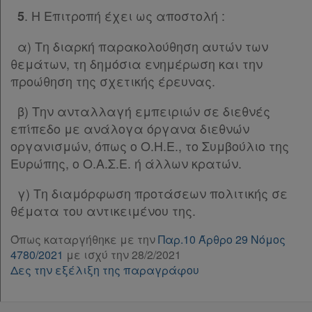
μου
. Η Επιτροπή έχει ως αποστολή :
5
Οι
α) Τη διαρκή παρακολούθηση αυτών των
σημειώσεις
θεμάτων, τη δημόσια ενημέρωση και την
προώθηση της σχετικής έρευνας.
μου
β) Την ανταλλαγή εμπειριών σε διεθνές
Ψάχνω
επίπεδο με ανάλογα όργανα διεθνών
και
οργανισμών, όπως ο Ο.Η.Ε., το Συμβούλιο της
δε
Ευρώπης, ο Ο.Α.Σ.Ε. ή άλλων κρατών.
βρίσκω
γ) Τη διαμόρφωση προτάσεων πολιτικής σε
θέματα του αντικειμένου της.
Όπως καταργήθηκε με την
Παρ.10 Άρθρο 29 Νόμος
4780/2021
με ισχύ την 28/2/2021
Δες την εξέλιξη της παραγράφου