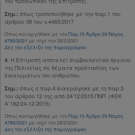
του προσωπικού της Επιτροπής.
Παρ.4
Ομαδικά
όπως τροποποιήθηκε με την παρ.1 του
Σημ.:
Παρ.5
άρθρου 38 του ν.4465/2017
Παρ.6
πακέτα
Άρθρο 16
Όπως καταργήθηκε με την
Παρ.10 Άρθρο 29 Νόμος
Παροχές
Άρθρο 17
[-]
4780/2021
με ισχύ την 28/2/2021
Παρ.1
σε
Δες την εξέλιξη της παραγράφου
Παρ.2
συνδρομητές
. Η Επιτροπή αποτελεί συμβουλευτικό όργανο
Παρ.3
4
Άρθρο 18
[-]
της Πολιτείας σε θέματα προστασίας των
Παρ.1
δικαιωμάτων του ανθρώπου.
Παρ.2
Ενεργοί
όπως η παρ.4 διαγράφηκε με τη παρ.3
Σημ.:
Παρ.3
του άρθρου 12 της από 24/12/2015 ΠΝΠ (ΦΕΚ
Παρ.4
συνδρομητές
Α΄182/24-12-2015)
ΚΕΦΑΛΑΙΟ Γ΄
[-]
Άρθρο 19
Όπως καταργήθηκε με την
Παρ.10 Άρθρο 29 Νόμος
Τα
Υπογραφές
4780/2021
με ισχύ την 28/2/2021
αγαπημένα
Δες την εξέλιξη της παραγράφου