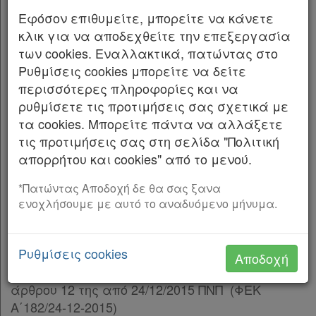
ΚΕΦΑΛΑΙΟ Α΄
Παρ.4
Εφόσον επιθυμείτε, μπορείτε να κάνετε
Εθνική Επιτροπή για τα δικαιώματα του
Παρ.5
κλικ για να αποδεχθείτε την επεξεργασία
ανθρώπου
Παρ.6
των cookies. Εναλλακτικά, πατώντας στο
Παρ.7
Ρυθμίσεις cookies μπορείτε να δείτε
Άρθρο 1
Παρ.8
περισσότερες πληροφορίες και να
Σύσταση και αποστολή
Άρθρο 3
[-]
ρυθμίσετε τις προτιμήσεις σας σχετικά με
Όπως καταργήθηκε με την
Παρ.10 Άρθρο 29 Νόμος
Παρ.1
τα cookies. Μπορείτε πάντα να αλλάξετε
4780/2021
με ισχύ την 28/2/2021
Παρ.2
Δες την εξέλιξη του άρθρου
τις προτιμήσεις σας στη σελίδα "Πολιτική
Παρ.3
απορρήτου και cookies" από το μενού.
. Η Εθνική Επιτροπή για τα Δικαιώματα του
1
Άρθρο 4
[-]
Ανθρώπου (ΕΕΔΑ) είναι το ανεξάρτητο
Παρ.1
*Πατώντας Αποδοχή δε θα σας ξανα
Χρήσιμα
ενοχλήσουμε με αυτό το αναδυόμενο μήνυμα.
συμβουλευτικό όργανο της Πολιτείας σε
Παρ.2
θέματα προστασίας των δικαιωμάτων του
Παρ.3
ανθρώπου.
Παρ.4
Assistant
Ρυθμίσεις cookies
Αποδοχή
Παρ.5
όπως τροποποιήθηκε με τη παρ.1 του
Σημ.:
Νομολογία
Παρ.6
άρθρου 12 της από 24/12/2015 ΠΝΠ (ΦΕΚ
Παρ.7
Α΄182/24-12-2015)
Kodiko
Άρθρο 5