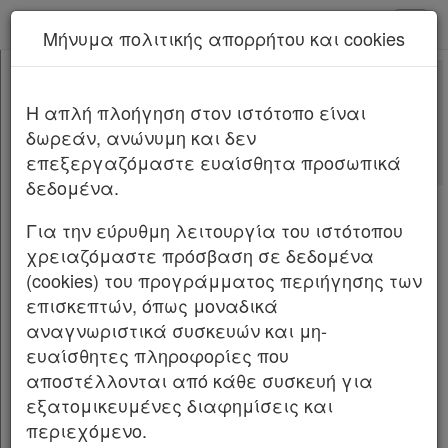
kodiko - Αρχική
Μήνυμα πολιτικής απορρήτου και cookies
Νέα υπηρεσία Kodiko Assistant.
Περισσότερα
2667
[-]
Νόμος 2667/1998
H απλή πλοήγηση στον ιστότοπο είναι
Κεφαλίδα
Με τις
τελευταίες αλλαγές
δωρεάν, ανώνυμη και δεν
Σώμα
[-]
από
το Νόμο 4780/2021
επεξεργαζόμαστε ευαίσθητα προσωπικά
ΚΕΦΑΛΑΙΟ Α΄
[-]
δεδομένα.
Άρθρο 1
[-]
ΝΟΜΟΣ ΥΠ' ΑΡ. 2667 ΦΕΚ Α' 281/18.12.1998
Παρ.1
Για την εύρυθμη λειτουργία του ιστότοπου
Παρ.2
Σύσταση Εθνικής Επιτροπής για τα
χρειαζόμαστε πρόσβαση σε δεδομένα
Παρ.3
Δικαιώματα του Ανθρώπου και Εθνικής
(cookies) του προγράμματος περιήγησης των
Παρ.4
Επιτροπής Βιοηθικής.
επισκεπτών, όπως μοναδικά
Παρ.5
αναγνωριστικά συσκευών και μη-
Παρ.6
Ο ΠΡΟΕΔΡΟΣΤΗΣ ΕΛΛΗΝΙΚΗΣ ΔΗΜΟΚΡΑΤΙΑΣ
ευαίσθητες πληροφορίες που
Άρθρο 2
[-]
αποστέλλονται από κάθε συσκευή για
Παρ.1
Εκδίδομε τον ακόλουθο νόμο που ψήφισε η
εξατομικευμένες διαφημίσεις και
Παρ.2
Βουλή :
περιεχόμενο.
Παρ.3