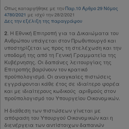
Άρθρο 6
[-]
Forum
Όπως καταργήθηκε με την
Παρ.10 Άρθρο 29 Νόμος
Παρ.1
4780/2021
με ισχύ την 28/2/2021
Παρ.2
Αναζήτηση
Δες την εξέλιξη της παραγράφου
Άρθρο 7
[-]
Κ.Α.Δ.
. Η Εθνική Επιτροπή για τα Δικαιώματα του
2
Παρ.1
Ανθρώπου υπάγεται στον Πρωθυπουργό και
Παρ.2
Διακρατικές
υποστηρίζεται ως προς τη στελέχωση και την
Παρ.3
Συμφωνίες
υποδομή της από τη Γενική Γραμματεία της
Παρ.4
Ελλάδας
Κυβέρνησης. Οι δαπάνες λειτουργίας της
Άρθρο 8
[-]
Επιτροπής βαρύνουν τον κρατικό
Παρ.1
προϋπολογισμό. Οι αναγκαίες πιστώσεις
Παρ.2
εγγράφονται κάθε έτος σε ιδιαίτερο φορέα
Παρ.3
Πληροφορίες
και με ιδιαίτερους κωδικούς αριθμούς στον
Παρ.4
προϋπολογισμό του Υπουργείου Οικονομικών.
Άρθρο 9
[-]
Παρ.1
Εταιρεία
Η διάθεση των πιστώσεων γίνεται με
Παρ.2
απόφαση του Υπουργού Οικονομικών και η
ΚΕΦΑΛΑΙΟ Β΄
[-]
Επικοινωνία
διενέργεια των αντίστοιχων δαπανών
Άρθρο 10
[-]