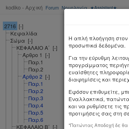
kodiko - Αρχική
Forum
Νομολογία
★Assistant★
2716
[-]
Νόμος 2716/
Κεφαλίδα
ΦΕΚ
H απλή πλοήγηση στον 
Σώμα
[-]
προσωπικά δεδομένα.
ΚΕΦΑΛΑΙΟ Α΄
[-]
ΝΟΜΟΣ ΥΠ' ΑΡΙΘ. 
Άρθρο 1
[-]
Για την εύρυθμη λειτο
Παρ.1
προγράμματος περιήγη
Ανάπτυξη και εκ
Παρ.2
ευαίσθητες πληροφορί
Άρθρο 2
[-]
Ο ΠΡΟΕΔΡΟΣΤΗΣ
διαφημίσεις και περιε
Παρ.1
Εκδίδομε τον ακ
Παρ.2
Εφόσον επιθυμείτε, μπ
Παρ.3
Εναλλακτικά, πατώντας
Παρ.4
και να ρυθμίσετε τις π
Παρ.5
προτιμήσεις σας στη σε
Παρ.6
*Πατώντας Αποδοχή δε θα
ΚΕΦΑΛΑΙΟ Β΄
[-]