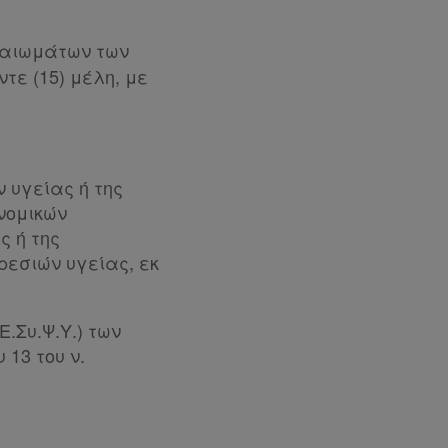
καιωμάτων των
τε (15) μέλη, με
ν υγείας ή της
 νομικών
ς ή της
ρεσιών υγείας, εκ
.Συ.Ψ.Υ.) των
 13 του ν.