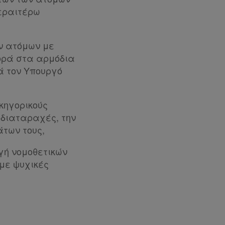
περαιτέρω
ν ατόμων με
ορά στα αρμόδια
ά τον Υπουργό
ικηγορικούς
 διαταραχές, την
άτων τους,
γή νομοθετικών
με ψυχικές