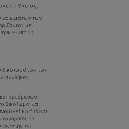
ργείου Υγείας.
Δικαιωμάτων των
ορίζονται με
 μηνών από τη
ν δικαιωμάτων των
ίς συνθήκες
εποπτευόμενων
το δικαίωμα να
νομιλεί κατ’ ιδίαν
ν αφορούν, το
οινωνικής του