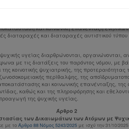
ενικές Αρχές Παροχής Υπηρεσιών ψυχικής Υγε
ει την ευθύνη για την παροχή υπηρεσιών ψυχικής 
ή, τη διάγνωση, τη θεραπεία, την περίθαλψη, καθ
ποκατάσταση και κοινωνική επανένταξη ενηλίκων,
ές διαταραχές και διαταραχές αυτιστικού τύπου
ς ψυχικής υγείας διαρθρώνονται, οργανώνονται, 
φωνα με τις διατάξεις του παρόντος νόμου, με βά
 της κοινοτικής ψυχιατρικής, της προτεραιότητας
εξωνοσοκομειακής περίθαλψης, της αποϊδρυματοπο
αποκατάστασης και κοινωνικής επανένταξης, της 
ντίδας, καθώς και της πληροφόρησης και εθελοντ
 προαγωγή της ψυχικής υγείας.
Άρθρο 2
στασίας των Δικαιωμάτων των Ατόμων με Ψυχι
ε με το
Άρθρο 88 Νόμος 5243/2025
με ισχύ την 31/10/2025