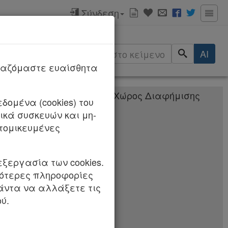
Σύνδεση
ερισσότερα
αλλαγές
AI
/2026
ργαζόμαστε ευαίσθητα
δομένα (cookies) του
κά συσκευών και μη-
άλλες διατάξεις.
τομικευμένες
εξεργασία των cookies.
σότερες πληροφορίες
πάντα να αλλάξετε τις
ύ.