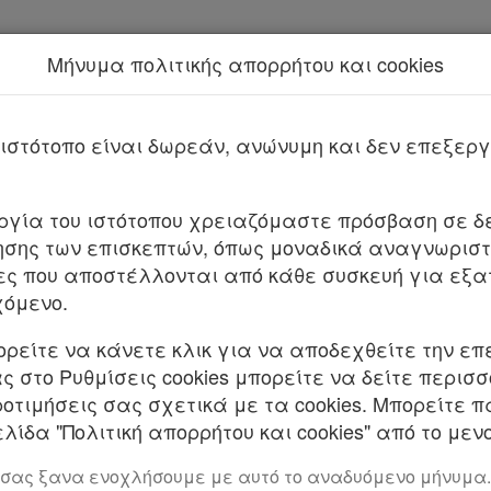
Μήνυμα πολιτικής απορρήτου και cookies
Νέα υπηρεσία Kodiko Assistant.
Π
1999
Με τις
τελευταίες 
από
το Νόμο 5302
ιστότοπο είναι δωρεάν, ανώνυμη και δεν επεξε
2716 ΦΕΚ Α' 96/17.5.1999
υργία του ιστότοπου χρειαζόμαστε πρόσβαση σε δε
σης των επισκεπτών, όπως μοναδικά αναγνωριστι
συγχρονισμός των υπηρεσιών ψυχικής υγείας και 
ες που αποστέλλονται από κάθε συσκευή για εξα
 ΕΛΛΗΝΙΚΗΣ ΔΗΜΟΚΡΑΤΙΑΣ
χόμενο.
όλουθο νόμο που ψήφισε η Βουλή:
ορείτε να κάνετε κλικ για να αποδεχθείτε την επ
 στο Ρυθμίσεις cookies μπορείτε να δείτε περισ
ΚΕΦΑΛΑΙΟ Α΄
ροτιμήσεις σας σχετικά με τα cookies. Μπορείτε 
ΓΕΝΙΚΕΣ ΑΡΧΕΣ
λίδα "Πολιτική απορρήτου και cookies" από το μενο
Άρθρο 1
 σας ξανα ενοχλήσουμε με αυτό το αναδυόμενο μήνυμα.