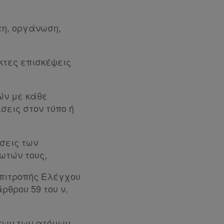
η, οργάνωση,
κτες επισκέψεις
ών με κάθε
εις στον τύπο ή
σεις των
ωτών τους,
Επιτροπής Ελέγχου
θρου 59 του ν.
των των ατόμων