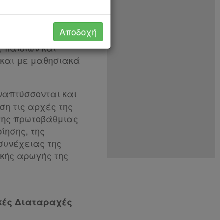
ίας
υγείας που έχουν
Αποδοχή
ώς και την
 παιδιών και
 και με μαθησιακά
αναπτύσσονται και
ση τις αρχές της
 της πρωτοβάθμιας
ίησης, της
συνέχειας της
ικής αρωγής της
κές Διαταραχές