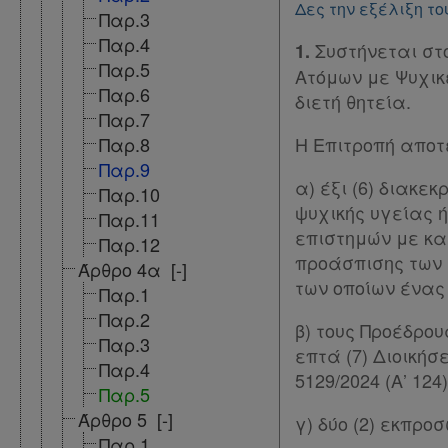
Kodiko
Δες την εξέλιξη το
Παρ.3
Forum
Παρ.4
Συστήνεται στ
1.
Παρ.5
Ατόμων με Ψυχικ
Αναζήτηση
Παρ.6
διετή θητεία.
Κ.Α.Δ.
Παρ.7
Παρ.8
Η Επιτροπή αποτ
Διακρατικές
Παρ.9
α) έξι (6) διακε
Συμφωνίες
Παρ.10
ψυχικής υγείας ή
Παρ.11
Ελλάδας
επιστημών με κατ
Παρ.12
Πληροφορίες
προάσπισης των 
Άρθρο 4α
[-]
των οποίων ένας 
Παρ.1
Παρ.2
Εταιρεία
β) τους Προέδρου
Παρ.3
επτά (7) Διοικήσ
Παρ.4
Επικοινωνία
5129/2024 (Α’ 124)
Παρ.5
Άρθρο 5
[-]
γ) δύο (2) εκπρ
Όροι
Παρ.1