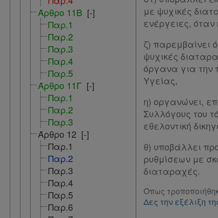
Παρ.4
με ψυχικές διατ
Άρθρο 11Β
[-]
και
ενέργειες, όταν
Παρ.1
δε
Παρ.2
βρίσκω
ζ) παρεμβαίνει 
Παρ.3
ψυχικές διαταρα
Παρ.4
όργανα για την π
Παρ.5
Υγείας,
Άρθρο 11Γ
[-]
Παρ.1
η) οργανώνει, επ
Παρ.2
Συλλόγους του τ
Παρ.3
εθελοντική δικη
Άρθρο 12
[-]
Παρ.1
θ) υποβάλλει πρ
Παρ.2
ρυθμίσεων με σκ
Παρ.3
διαταραχές.
Παρ.4
Όπως τροποποιήθηκ
Παρ.5
Δες την εξέλιξη 
Παρ.6