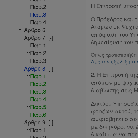
χρήσης
Η Επιτροπή υποσ
Παρ.2
Παρ.3
Πολιτική
Ο Πρόεδρος και 
Παρ.4
Ατόμων με Ψυχικ
απορρήτου
Άρθρο 6
απόφαση του Υπου
και
Άρθρο 7
[-]
δημοσίευση του 
Παρ.1
cookies
Παρ.2
Όπως τροποποιήθηκ
Απόκτηση
Παρ.3
Δες την εξέλιξη 
Άρθρο 8
[-]
Συνδρομής
Η Επιτροπή της
2.
Παρ.1
ατόμων με ψυχικ
Παρ.2
διαβίωσης στις 
Παρ.3
Ατομική
Παρ.4
συνδρομή
Δικτύου Υπηρεσι
Παρ.5
φορέων αυτού, τ
Παρ.6
Ομαδικά
αμφισβητεί ο ασθ
Άρθρο 9
[-]
πακέτα
με δικηγόρο, να
Παρ.1
δικαίωμα να προσ
Παρ.2