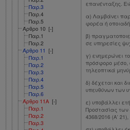
Παροχές
επανένταξης. Ει
Παρ.3
σε
Παρ.4
α) Λαμβάνει παρ
συνδρομητές
Παρ.5
φορέα ή οποιαδή
Άρθρο 10
[-]
Ενεργοί
Παρ.1
β) πραγματοποιε
Παρ.2
σε υπηρεσίες ψυ
συνδρομητές
Άρθρο 11
[-]
γ) ενημερώνει τ
Παρ.1
πρόσφορο μέσο, 
Τα
Παρ.2
τηλεοπτικά μηνύ
Παρ.3
αγαπημένα
Παρ.4
μου
δ) δέχεται και δ
Παρ.5
υπευθύνων των υ
Παρ.6
Οι
Άρθρο 11Α
[-]
ε) υποβάλλει ετή
σημειώσεις
Παρ.1
Προστασίας των 
μου
Παρ.2
4368/2016 (Α’ 21),
Παρ.3
Ψάχνω
στ) υποβάλλει έ