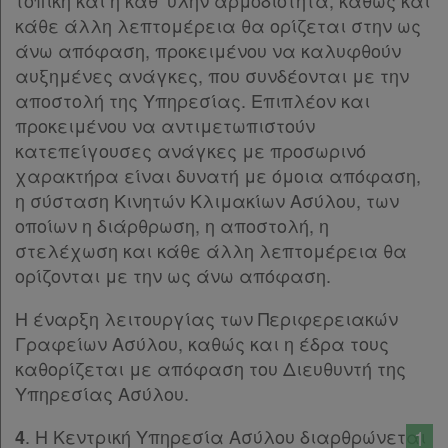
τοπική και η καθ’ ύλην αρμοδιότητα, καθώς και
Άρθρο 17
[-]
Ψάχνω
κάθε άλλη λεπτομέρεια θα ορίζεται στην ως
Παρ.1
και
άνω απόφαση, προκειμένου να καλυφθούν
Παρ.2
αυξημένες ανάγκες, που συνδέονται με την
δε
Παρ.3
αποστολή της Υπηρεσίας. Επιπλέον και
Παρ.4
βρίσκω
προκειμένου να αντιμετωπιστούν
Παρ.5
κατεπείγουσες ανάγκες με προσωρινό
Παρ.6
χαρακτήρα είναι δυνατή με όμοια απόφαση,
Παρ.7
η σύσταση Κινητών Κλιμακίων Ασύλου, των
Παρ.8
οποίων η διάρθρωση, η αποστολή, η
Παρ.9
στελέχωση και κάθε άλλη λεπτομέρεια θα
Παρ.10
ορίζονται με την ως άνω απόφαση.
Παρ.11
Παρ.12
Η έναρξη λειτουργίας των Περιφερειακών
ΚΕΦΑΛΑΙΟ Γ΄
[-]
Γραφείων Ασύλου, καθώς και η έδρα τους
Άρθρο 18
[-]
καθορίζεται με απόφαση του Διευθυντή της
Παρ.1
Υπηρεσίας Ασύλου.
Παρ.2
Άρθρο 19
[-]
. Η Κεντρική Υπηρεσία Ασύλου διαρθρώνεται
1
4