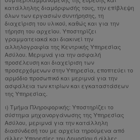
Παρ.2
κατάλληλης διαμόρφωσής τους, την επίβλεψη
Παρ.3
όλων των εργασιών συντήρησης, τη
Παρ.4
διαχείριση του υλικού, καθώς και για την
Παρ.5
τήρηση του αρχείου. Υποστηρίζει
Παρ.6
γραμματειακά και διακινεί την
Παρ.7
αλληλογραφία της Κεντρικής Υπηρεσίας
Παρ.8
Ασύλου. Μεριμνά για την ασφαλή
Παρ.9
προσέλευση και διαχείριση των
Παρ.10
προσερχόμενων στην Υπηρεσία, εποπτεύει το
Άρθρο 41
[-]
αρμόδιο προσωπικό και μεριμνά για την
Παρ.1
ασφάλεια των κτιρίων και εγκαταστάσεων
Παρ.2
της Υπηρεσίας.
Άρθρο 42
[-]
ι) Τμήμα Πληροφορικής: Υποστηρίζει το
Παρ.1
σύστημα μηχανοργάνωσης της Υπηρεσίας
Παρ.2
Ασύλου, μεριμνά για την κατάλληλη
Άρθρο 43
[-]
διασύνδεσή του με αρχεία τηρούμενα από
Παρ.1
άλλες Υπηρεσίες του Δημοσίου ή άλλες
Παρ.2