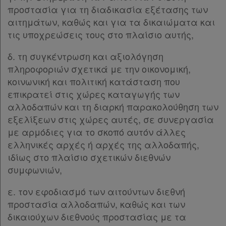
προστασία για τη διαδικασία εξέτασης των
Άρθρο 8
[-]
αιτημάτων, καθώς και για τα δικαιώματα και
Παρ.1
τις υποχρεώσεις τους στο πλαίσιο αυτής,
Παρ.2
Παρ.3
δ. τη συγκέντρωση και αξιολόγηση
Παρ.4
Χρήσιμα
πληροφοριών σχετικά με την οικονομική,
Παρ.5
κοινωνική και πολιτική κατάσταση που
Άρθρο 9
[-]
επικρατεί στις χώρες καταγωγής των
Assistant
Παρ.1
αλλοδαπών και τη διαρκή παρακολούθηση των
Παρ.2
εξελίξεων στις χώρες αυτές, σε συνεργασία
Νομολογία
Άρθρο 10
[-]
με αρμόδιες για το σκοπό αυτόν άλλες
Παρ.1
ελληνικές αρχές ή αρχές της αλλοδαπής,
Kodiko
Παρ.2
ιδίως στο πλαίσιο σχετικών διεθνών
Forum
Παρ.3
συμφωνιών,
Παρ.5Α
Αναζήτηση
Άρθρο 11
[-]
ε. τον εφοδιασμό των αιτούντων διεθνή
Παρ.1
Κ.Α.Δ.
προστασία αλλοδαπών, καθώς και των
Παρ.2
δικαιούχων διεθνούς προστασίας με τα