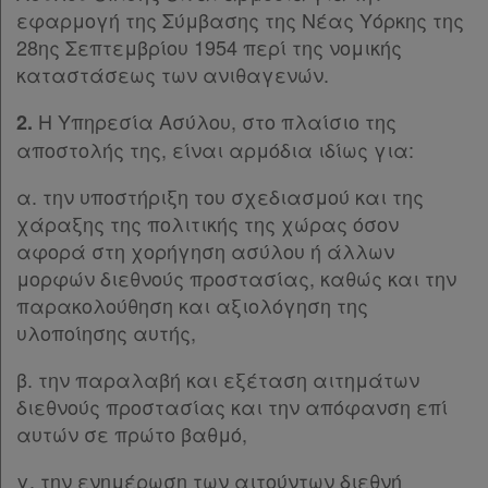
εφαρμογή της Σύμβασης της Νέας Υόρκης της
Παρ.4
28ης Σεπτεμβρίου 1954 περί της νομικής
Παρ.5
καταστάσεως των ανιθαγενών.
Παρ.6
Παρ.7
Η Υπηρεσία Ασύλου, στο πλαίσιο της
2.
Άρθρο 7
[-]
αποστολής της, είναι αρμόδια ιδίως για:
Παρ.1
Παρ.2
α. την υποστήριξη του σχεδιασμού και της
Παρ.3
χάραξης της πολιτικής της χώρας όσον
Παρ.4
αφορά στη χορήγηση ασύλου ή άλλων
Παρ.5
μορφών διεθνούς προστασίας, καθώς και την
Παρ.6
παρακολούθηση και αξιολόγηση της
Παρ.7
υλοποίησης αυτής,
Παρ.8
Παρ.9
β. την παραλαβή και εξέταση αιτημάτων
Παρ.10
διεθνούς προστασίας και την απόφανση επί
Παρ.11
αυτών σε πρώτο βαθμό,
Παρ.12
γ. την ενημέρωση των αιτούντων διεθνή
ΚΕΦΑΛΑΙΟ Β΄
[-]