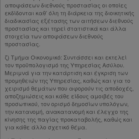
αποφάσεων διεθνούς προστασίας οι οποίες
Παρ.1
εκδίδονται καθ’ όλη τη διάρκεια της διοικητικής
Παρ.2
διαδικασίας εξέτασης των αιτήσεων διεθνούς
ΜΕΡΟΣ ΤΡΙΤΟ
[-]
προστασίας και τηρεί στατιστικά και άλλα
ΚΕΦΑΛΑΙΟ Α΄
[-]
στοιχεία των αποφάσεων διεθνούς
Άρθρο 33
προστασίας.
Άρθρο 34
Άρθρο 35
[-]
ζ) Τμήμα Οικονομικό: Συντάσσει και εκτελεί
Παρ.1
τον προϋπολογισμό της Υπηρεσίας Ασύλου.
Παρ.2
Μεριμνά για την κατάρτιση και έγκριση των
Παρ.3
προμηθειών της Υπηρεσίας, καθώς και για το
ΚΕΦΑΛΑΙΟ Β΄
[-]
χειρισμό θεμάτων που αφορούν τις αποδοχές,
Άρθρο 36
[-]
αποζημιώσεις και κάθε είδους αμοιβές του
Παρ.1
προσωπικού, τον ορισμό δημοσίων υπολόγων,
Παρ.2
την κατανομή, ανακατανομή και έλεγχο της
Παρ.3
κίνησης της παγίας προκαταβολής, καθώς και
Παρ.4
για κάθε άλλο σχετικό θέμα.
Παρ.5
Παρ.6