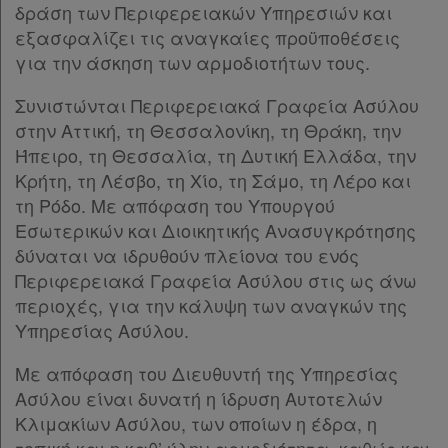
σε
Παρ.4
δράση των Περιφερειακών Υπηρεσιών και
Παρ.5
συνδρομητές
εξασφαλίζει τις αναγκαίες προϋποθέσεις
Παρ.6
για την άσκηση των αρμοδιοτήτων τους.
Παρ.7
Παρ.8
Συνιστώνται Περιφερειακά Γραφεία Ασύλου
Παρ.9
στην Αττική, τη Θεσσαλονίκη, τη Θράκη, την
Ενεργοί
Παρ.10
Ήπειρο, τη Θεσσαλία, τη Δυτική Ελλάδα, την
συνδρομητές
Παρ.11
Κρήτη, τη Λέσβο, τη Χίο, τη Σάμο, τη Λέρο και
Άρθρο 15
[-]
τη Ρόδο. Με απόφαση του Υπουργού
Παρ.1
Εσωτερικών και Διοικητικής Ανασυγκρότησης
Τα
Παρ.2
δύναται να ιδρυθούν πλείονα του ενός
αγαπημένα
Άρθρο 16
[-]
Περιφερειακά Γραφεία Ασύλου στις ως άνω
μου
Παρ.1
περιοχές, για την κάλυψη των αναγκών της
Παρ.2
Υπηρεσίας Ασύλου.
Οι
Παρ.3
Με απόφαση του Διευθυντή της Υπηρεσίας
Παρ.4
σημειώσεις
Ασύλου είναι δυνατή η ίδρυση Αυτοτελών
Παρ.5
μου
Κλιμακίων Ασύλου, των οποίων η έδρα, η
Παρ.6