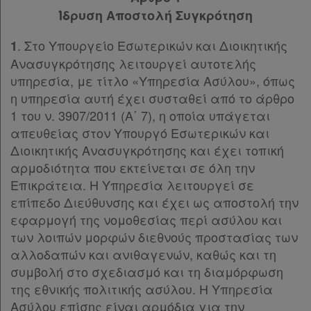
Παρ.2
Ίδρυση Αποστολή Συγκρότηση
Παρ.3
. Στο Υπουργείο Εσωτερικών και Διοικητικής
1
Άρθρο 5
[-]
Ανασυγκρότησης λειτουργεί αυτοτελής
Παρ.1
υπηρεσία, με τίτλο «Υπηρεσία Ασύλου», όπως
Παρ.2
η υπηρεσία αυτή έχει συσταθεί από το άρθρο
Παρ.3
1 του ν. 3907/2011 (Α΄ 7), η οποία υπάγεται
Παρ.4
απευθείας στον Υπουργό Εσωτερικών και
Παρ.5
Διοικητικής Ανασυγκρότησης και έχει τοπική
Παρ.5α
αρμοδιότητα που εκτείνεται σε όλη την
Παρ.6
Επικράτεια. Η Υπηρεσία λειτουργεί σε
Παρ.7
επίπεδο Διεύθυνσης και έχει ως αποστολή την
Παρ.8
εφαρμογή της νομοθεσίας περί ασύλου και
Παρ.9
των λοιπών μορφών διεθνούς προστασίας των
Παρ.10
αλλοδαπών και ανιθαγενών, καθώς και τη
Άρθρο 6
[-]
συμβολή στο σχεδιασμό και τη διαμόρφωση
Παρ.1
της εθνικής πολιτικής ασύλου. Η Υπηρεσία
Παρ.2
Ασύλου επίσης είναι αρμόδια για την
Παρ.3