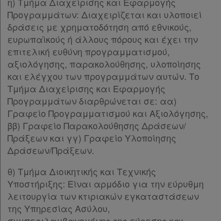
η) Τμήμα Διαχείρισης και Εφαρμογής
Παρ.7
Προγραμμάτων: Διαχειρίζεται και υλοποιεί
Παρ.8
δράσεις με χρηματοδότηση από εθνικούς,
Παρ.9
ευρωπαϊκούς ή άλλους πόρους και έχει την
Παρ.10
επιτελική ευθύνη προγραμματισμού,
Παρ.11
αξιολόγησης, παρακολούθησης, υλοποίησης
Άρθρο 37
[-]
και ελέγχου των προγραμμάτων αυτών. Το
Παρ.1
Τμήμα Διαχείρισης και Εφαρμογής
Παρ.2
Προγραμμάτων διαρθρώνεται σε: αα)
Παρ.3
Γραφείο Προγραμματισμού και Αξιολόγησης,
Άρθρο 38
[-]
ββ) Γραφείο Παρακολούθησης Δράσεων/
Παρ.1
Πράξεων και γγ) Γραφείο Υλοποίησης
Παρ.2
Δράσεων/Πράξεων.
Άρθρο 39
[-]
Παρ.1
θ) Τμήμα Διοικητικής και Τεχνικής
Παρ.2
Υποστήριξης: Είναι αρμόδιο για την εύρυθμη
Παρ.3
λειτουργία των κτιριακών εγκαταστάσεων
Άρθρο 40
[-]
της Υπηρεσίας Ασύλου,
Παρ.1
συμπεριλαμβανομένης της εύρεσης και