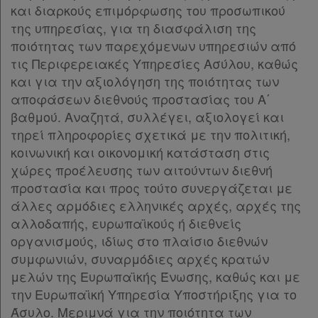
και διαρκούς επιμόρφωσης του προσωπικού
Παρ.2
της υπηρεσίας, για τη διασφάλιση της
Παρ.3
ποιότητας των παρεχόμενων υπηρεσιών από
Παρ.4
τις Περιφερειακές Υπηρεσίες Ασύλου, καθώς
Παρ.5
και για την αξιολόγηση της ποιότητας των
Παρ.6
αποφάσεων διεθνούς προστασίας του Α΄
Άρθρο 30
[-]
βαθμού. Αναζητά, συλλέγει, αξιολογεί και
Παρ.1
τηρεί πληροφορίες σχετικά με την πολιτική,
Παρ.2
κοινωνική και οικονομική κατάσταση στις
Παρ.3
χώρες προέλευσης των αιτούντων διεθνή
Παρ.4
προστασία και προς τούτο συνεργάζεται με
Παρ.5
άλλες αρμόδιες ελληνικές αρχές, αρχές της
Άρθρο 31
[-]
αλλοδαπής, ευρωπαϊκούς ή διεθνείς
Παρ.1
οργανισμούς, ιδίως στο πλαίσιο διεθνών
Παρ.2
συμφωνιών, συναρμόδιες αρχές κρατών
Παρ.3
μελών της Ευρωπαϊκής Ένωσης, καθώς και με
Παρ.4
την Ευρωπαϊκή Υπηρεσία Υποστήριξης για το
Παρ.5
Άσυλο. Μεριμνά για την ποιότητα των
Άρθρο 32
[-]