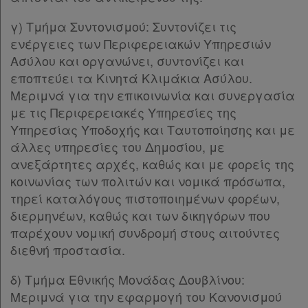
Παρ.14
Άρθρο 21
[-]
γ) Τμήμα Συντονισμού: Συντονίζει τις
Παρ.1
ενέργειες των Περιφερειακών Υπηρεσιών
Παρ.2
Ασύλου και οργανώνει, συντονίζει και
Παρ.3
εποπτεύει τα Κινητά Κλιμάκια Ασύλου.
Άρθρο 22
[-]
Μεριμνά για την επικοινωνία και συνεργασία
Παρ.1
με τις Περιφερειακές Υπηρεσίες της
Παρ.2
Υπηρεσίας Υποδοχής και Ταυτοποίησης και με
Παρ.3
άλλες υπηρεσίες του Δημοσίου, με
Άρθρο 23
[-]
ανεξάρτητες αρχές, καθώς και με φορείς της
Παρ.1
κοινωνίας των πολιτών και νομικά πρόσωπα,
Παρ.2
τηρεί καταλόγους πιστοποιημένων φορέων,
Παρ.3
διερμηνέων, καθώς και των δικηγόρων που
Παρ.4
παρέχουν νομική συνδρομή στους αιτούντες
Άρθρο 24
διεθνή προστασία.
ΜΕΡΟΣ ΔΕΥΤΕΡΟ
[-]
δ) Τμήμα Εθνικής Μονάδας Δουβλίνου:
ΚΕΦΑΛΑΙΟ Α΄
[-]
Μεριμνά για την εφαρμογή του Κανονισμού
Άρθρο 25
[-]