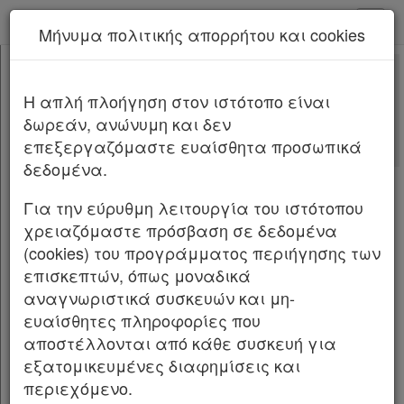
kodiko - Αρχική
Μήνυμα πολιτικής απορρήτου και cookies
Νέα υπηρεσία Kodiko Assistant.
Περισσότερα
4375
[-]
Νόμος 4375/2016
H απλή πλοήγηση στον ιστότοπο είναι
Κεφαλίδα
δωρεάν, ανώνυμη και δεν
Σώμα
[-]
Αλλαγές που επέφερε
επεξεργαζόμαστε ευαίσθητα προσωπικά
ΜΕΡΟΣ ΠΡΩΤΟ
[-]
Σχετικά: 1
δεδομένα.
ΚΕΦΑΛΑΙΟ Α΄
[-]
Με τις
τελευταίες αλλαγές
Άρθρο 1
[-]
από
το Νόμο 5275/2026
Για την εύρυθμη λειτουργία του ιστότοπου
Παρ.1
χρειαζόμαστε πρόσβαση σε δεδομένα
Παρ.2
(cookies) του προγράμματος περιήγησης των
ΝΟΜΟΣ ΥΠ’ ΑΡΙΘΜ. 4375 ΦΕΚ Α΄51/3.4.2016
Παρ.3
επισκεπτών, όπως μοναδικά
Παρ.4
Οργάνωση και λειτουργία Υπηρεσίας
αναγνωριστικά συσκευών και μη-
Παρ.5
Ασύλου, ΑρχήςΠροσφυγών, Υπηρεσίας
ευαίσθητες πληροφορίες που
Παρ.6
Υποδοχής και Ταυτοποίησης σύσταση Γενικής
αποστέλλονται από κάθε συσκευή για
Άρθρο 2
[-]
Γραμματείας Υποδοχής, προσαρμογή της
εξατομικευμένες διαφημίσεις και
Παρ.1
Ελληνικής Νομοθεσίας προς τις διατάξεις της
περιεχόμενο.
Παρ.2