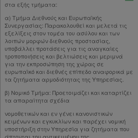
Παρ.1
στα εξής τμήματα:
Παρ.2
α) Τμήμα Διεθνούς και Ευρωπαϊκής
Παρ.3
Συνεργασίας: Παρακολουθεί και μελετά τις
Παρ.5
εξελίξεις στον τομέα του ασύλου και των
Άρθρο 20
[-]
λοιπών μορφών διεθνούς προστασίας,
Παρ.1
υποβάλλει προτάσεις για τις αναγκαίες
Παρ.2
τροποποιήσεις και βελτιώσεις και μεριμνά
Παρ.3
για την εκπροσώπηση της χώρας σε
Παρ.4
ευρωπαϊκό και διεθνές επίπεδο αναφορικά με
Παρ.5
τα ζητήματα αρμοδιότητας της Υπηρεσίας.
Παρ.6
Παρ.7
β) Νομικό Τμήμα: Προετοιμάζει και καταρτίζει
Παρ.8
τα απαραίτητα σχέδια
Παρ.9
Παρ.10
νομοθετικών και εν γένει κανονιστικών
Παρ.11
κειμένων και εγκυκλίων και παρέχει νομική
Παρ.12
υποστήριξη στην Υπηρεσία για ζητήματα που
Παρ.13
άπτονται του αντικειμένου της.