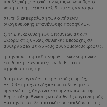
Διακρατικές
Παρ.3
προβλεπόμενα από την κείμενη νομοθεσία
Παρ.4
Συμφωνίες
νομιμοποιητικά και ταξιδιωτικά έγγραφα,
Παρ.5
Ελλάδας
στ. τη διεκπεραίωση των αιτήσεων
Παρ.6
οικογενειακής επανένωσης προσφύγων,
Παρ.7
Παρ.8
ζ. τη διευκόλυνση των αιτούντων σε ό,τι
Παρ.9
Πληροφορίες
αφορά στις υλικές συνθήκες υποδοχής σε
Παρ.10
συνεργασία με άλλους συναρμόδιους φορείς,
Παρ.11
Παρ.12
Εταιρεία
η. την προετοιμασία νομοθετικών κειμένων
Παρ.13
και διοικητικών πράξεων σε θέματα
Παρ.14
Επικοινωνία
αρμοδιότητάς της,
Παρ.15
Παρ.16
Όροι
θ. τη συνεργασία με κρατικούς φορείς,
Παρ.17
ανεξάρτητες αρχές και μη κυβερνητικές
χρήσης
Παρ.18
οργανώσεις, όργανα και οργανισμούς της
Παρ.19
Ευρωπαϊκής Ένωσης και διεθνείς οργανισμούς
Πολιτική
Άρθρο 12
[-]
για την αποτελεσματικότερη εκπλήρωση της
απορρήτου