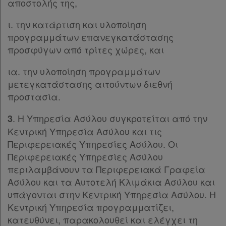
Παρ.1
αποστολής της,
και
Παρ.2
ι. την κατάρτιση και υλοποίηση
Παρ.3
cookies
προγραμμάτων επανεγκατάστασης
Παρ.4
προσφύγων από τρίτες χώρες, και
Παρ.5
Παρ.6
ια. την υλοποίηση προγραμμάτων
Παρ.7
Απόκτηση
μετεγκατάστασης αιτούντων διεθνή
Παρ.8
προστασία.
Συνδρομής
Άρθρο 13
[-]
Παρ.1
. Η Υπηρεσία Ασύλου συγκροτείται από την
3
Παρ.2
Ατομική
Κεντρική Υπηρεσία Ασύλου και τις
Παρ.3
Περιφερειακές Υπηρεσίες Ασύλου. Οι
συνδρομή
Παρ.4
Περιφερειακές Υπηρεσίες Ασύλου
Παρ.5
περιλαμβάνουν τα Περιφερειακά Γραφεία
Ομαδικά
Άρθρο 14
[-]
Ασύλου και τα Αυτοτελή Κλιμάκια Ασύλου και
πακέτα
Παρ.1
υπάγονται στην Κεντρική Υπηρεσία Ασύλου. Η
Παρ.2
Κεντρική Υπηρεσία προγραμματίζει,
Παροχές
Παρ.3
κατευθύνει, παρακολουθεί και ελέγχει τη