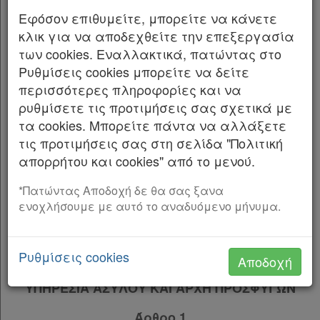
Οδηγίας 2013/32/ΕΕ του Ευρωπαϊκού
Παρ.3
Εφόσον επιθυμείτε, μπορείτε να κάνετε
Κοινοβουλίου και του Συμβουλίου «σχετικά με
Παρ.4
κλικ για να αποδεχθείτε την επεξεργασία
τις κοινές διαδικασίες για τη χορήγηση και
Παρ.5
των cookies. Εναλλακτικά, πατώντας στο
ανάκληση του καθεστώτος διεθνούς
Παρ.6
Ρυθμίσεις cookies μπορείτε να δείτε
προστασίας (αναδιατύπωση)» (L
Παρ.7
περισσότερες πληροφορίες και να
180/29.6.2013), διατάξεις για την εργασία
Παρ.8
ρυθμίσετε τις προτιμήσεις σας σχετικά με
δικαιούχων διεθνούς προστασίας και άλλες
Παρ.9
τα cookies. Μπορείτε πάντα να αλλάξετε
διατάξεις.
Άρθρο 3
[-]
τις προτιμήσεις σας στη σελίδα "Πολιτική
Παρ.1
Ο ΠΡΟΕΔΡΟΣ ΤΗΣ ΕΛΛΗΝΙΚΗΣ ΔΗΜΟΚΡΑΤΙΑΣ
απορρήτου και cookies" από το μενού.
Παρ.2
Εκδίδομε τον ακόλουθο νόμο που ψήφισε η
Παρ.3
*Πατώντας Αποδοχή δε θα σας ξανα
ενοχλήσουμε με αυτό το αναδυόμενο μήνυμα.
Βουλή:
Παρ.4
Παρ.5
ΜΕΡΟΣ ΠΡΩΤΟ
Παρ.6
Ρυθμίσεις cookies
Αποδοχή
Παρ.7
ΚΕΦΑΛΑΙΟ Α΄
Παρ.8
ΥΠΗΡΕΣΙΑ ΑΣΥΛΟΥ ΚΑΙ ΑΡΧΗ ΠΡΟΣΦΥΓΩΝ
Άρθρο 4
[-]
Παρ.1
Άρθρο 1