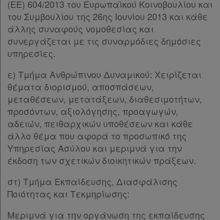
(ΕΕ) 604/2013 του Ευρωπαϊκού Κοινοβουλίου και
Παρ.1
του Συμβουλίου της 26ης Ιουνίου 2013 και κάθε
Άρθρο 26
[-]
άλλης συναφούς νομοθεσίας και
Παρ.1
συνεργάζεται με τις συναρμόδιες δημόσιες
Παρ.2
υπηρεσίες.
Παρ.3
Άρθρο 27
[-]
ε) Τμήμα Ανθρώπινου Δυναμικού: Χειρίζεται
Παρ.1
θέματα διορισμού, αποσπάσεων,
Παρ.2
μεταθέσεων, μετατάξεων, διαθεσιμοτήτων,
Παρ.3
προσόντων, αξιολόγησης, προαγωγών,
Άρθρο 28
[-]
αδειών, πειθαρχικών υποθέσεων και κάθε
Παρ.1
άλλο θέμα που αφορά το προσωπικό της
Παρ.2
Υπηρεσίας Ασύλου και μεριμνά για την
Παρ.3
έκδοση των σχετικών διοικητικών πράξεων.
Παρ.4
Παρ.5
στ) Τμήμα Εκπαίδευσης, Διασφάλισης
Παρ.6
Ποιότητας και Τεκμηρίωσης:
Άρθρο 29
[-]
Μεριμνά για την οργάνωση της εκπαίδευσης
Παρ.1