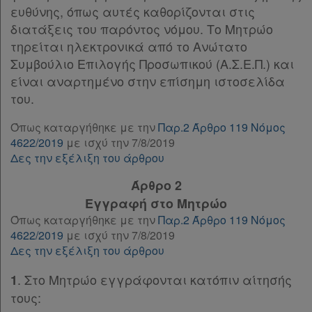
ευθύνης, όπως αυτές καθορίζονται στις
Παρ.1
διατάξεις του παρόντος νόμου. Το Μητρώο
Παρ.2
τηρείται ηλεκτρονικά από το Ανώτατο
Άρθρο 10
[-]
Συμβούλιο Επιλογής Προσωπικού (Α.Σ.Ε.Π.) και
Παρ.1
είναι αναρτημένο στην επίσημη ιστοσελίδα
Παρ.2
του.
Άρθρο 11
[-]
Παρ.1
Όπως καταργήθηκε με την
Παρ.2 Άρθρο 119 Νόμος
Παρ.2
4622/2019
με ισχύ την 7/8/2019
Παρ.3
Δες την εξέλιξη του άρθρου
Παρ.4
Άρθρο 2
Άρθρο 12
Εγγραφή στο Μητρώο
Άρθρο 13
[-]
Όπως καταργήθηκε με την
Παρ.2 Άρθρο 119 Νόμος
Παρ.1
4622/2019
με ισχύ την 7/8/2019
Παρ.1α
Δες την εξέλιξη του άρθρου
Παρ.2
Χρήσιμα
Παρ.3
. Στο Μητρώο εγγράφονται κατόπιν αίτησής
1
Παρ.4
τους:
Assistant
Παρ.5