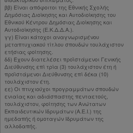
Παρ.3
ββ) Είναι απόφοιτοι της Εθνικής Σχολής
Εταιρεία
Παρ.4
Δημόσιας Διοίκησης και Αυτοδιοίκησης του
Παρ.5
Εθνικού Κέντρου Δημόσιας Διοίκησης και
Επικοινωνία
Άρθρο 17
[-]
Αυτοδιοίκησης (Ε.Κ.Δ.Δ.Α.).
Παρ.1
γγ) Είναι κάτοχοι αναγνωρισμένου
Όροι
Παρ.2
μεταπτυχιακού τίτλου σπουδών τουλάχιστον
χρήσης
Παρ.3
ετήσιας φοίτησης.
Παρ.4
δδ) Έχουν διατελέσει προϊστάμενοι Γενικής
Πολιτική
Παρ.5
Διεύθυνσης επί τρία (3) τουλάχιστον έτη ή
απορρήτου
Παρ.6
προϊστάμενοι Διεύθυνσης επί δέκα (10)
Παρ.7
τουλάχιστον έτη.
και
Παρ.8
εε) Οι πτυχιούχοι προγραμμάτων σπουδών
cookies
Παρ.9
ενιαίας και αδιάσπαστης πενταετούς,
Παρ.10
τουλάχιστον, φοίτησης των Ανώτατων
Παρ.11
Εκπαιδευτικών Ιδρυμάτων (Α.Ε.Ι.) της
Παρ.12
ημεδαπής ή ομοταγών Ιδρυμάτων της
Απόκτηση
Παρ.13
αλλοδαπής.