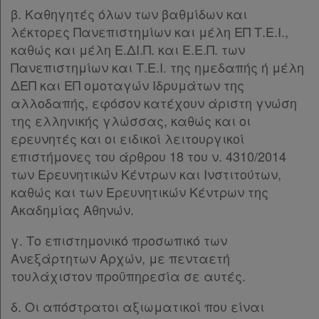
Συνδρομής
Παρ.14
β. Καθηγητές όλων των βαθμίδων και
Παρ.15
λέκτορες Πανεπιστημίων και μέλη ΕΠ Τ.Ε.Ι.,
Παρ.16
Ατομική
καθώς και μέλη Ε.ΔΙ.Π. και Ε.Ε.Π. των
Άρθρο 18
[-]
Πανεπιστημίων και Τ.Ε.Ι. της ημεδαπής ή μέλη
συνδρομή
Παρ.1
ΔΕΠ και ΕΠ ομοταγών Ιδρυμάτων της
Παρ.2
Ομαδικά
αλλοδαπής, εφόσον κατέχουν άριστη γνώση
Παρ.3
της ελληνικής γλώσσας, καθώς και οι
πακέτα
Παρ.4
ερευνητές και οι ειδικοί λειτουργικοί
Παρ.5
επιστήμονες του άρθρου 18 του ν. 4310/2014
Παροχές
Παρ.6
των Ερευνητικών Κέντρων και Ινστιτούτων,
Παρ.7
σε
καθώς και των Ερευνητικών Κέντρων της
Παρ.8
συνδρομητές
Ακαδημίας Αθηνών.
Παρ.9
Παρ.10
γ. Το επιστημονικό προσωπικό των
Παρ.11
Ανεξάρτητων Αρχών, με πενταετή
Παρ.12
Ενεργοί
τουλάχιστον προϋπηρεσία σε αυτές.
Παρ.13
συνδρομητές
Παρ.14
δ. Οι απόστρατοι αξιωματικοί που είναι