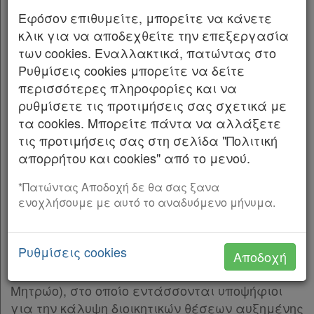
αποτελεσματικότητα της Δημόσιας Διοίκησης)
Παρ.2
Εφόσον επιθυμείτε, μπορείτε να κάνετε
και άλλες διατάξεις .
Παρ.3
κλικ για να αποδεχθείτε την επεξεργασία
Παρ.4
των cookies. Εναλλακτικά, πατώντας στο
Ο ΠΡΟΕΔΡΟΣ ΤΗΣ ΕΛΛΗΝΙΚΗΣ ΔΗΜΟΚΡΑΤΙΑΣ
Παρ.5
Ρυθμίσεις cookies μπορείτε να δείτε
Εκδίδομε τον ακόλουθο νόμο που ψήφισε η
Άρθρο 7
[-]
περισσότερες πληροφορίες και να
Βουλή:
Παρ.1
ρυθμίσετε τις προτιμήσεις σας σχετικά με
Παρ.2
τα cookies. Μπορείτε πάντα να αλλάξετε
ΜΕΡΟΣ Α΄
Παρ.3
τις προτιμήσεις σας στη σελίδα "Πολιτική
ΕΘΝΙΚΟ ΜΗΤΡΩΟ ΕΠΙΤΕΛΙΚΩΝ ΣΤΕΛΕΧΩΝ
Παρ.4
απορρήτου και cookies" από το μενού.
ΔΗΜΟΣΙΑΣ ΔΙΟΙΚΗΣΗΣ
Παρ.5
Παρ.6
*Πατώντας Αποδοχή δε θα σας ξανα
Άρθρο 1
ενοχλήσουμε με αυτό το αναδυόμενο μήνυμα.
Άρθρο 8
[-]
Σύσταση Εθνικού Μητρώου Επιτελικών
Παρ.1
Στελεχών Δημόσιας Διοίκησης
Παρ.2
Ρυθμίσεις cookies
Συνιστάται Εθνικό Μητρώο Επιτελικών
Αποδοχή
Παρ.3
Στελεχών Δημόσιας Διοίκησης (εφεξής
Παρ.4
Μητρώο), στο οποίο εντάσσονται υποψήφιοι
Παρ.5
για την κάλυψη διοικητικών θέσεων αυξημένης
Άρθρο 9
[-]