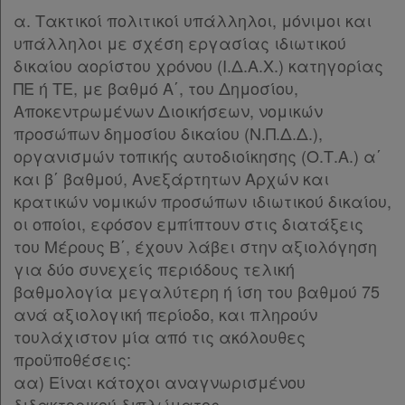
ΜΕΡΟΣ Β΄
[-]
α. Τακτικοί πολιτικοί υπάλληλοι, μόνιμοι και
Νομολογία
Άρθρο 14
[-]
υπάλληλοι με σχέση εργασίας ιδιωτικού
Παρ.1
δικαίου αορίστου χρόνου (Ι.Δ.Α.Χ.) κατηγορίας
Kodiko
Παρ.2
ΠΕ ή TE, με βαθμό Α΄, του Δημοσίου,
Παρ.3
Αποκεντρωμένων Διοικήσεων, νομικών
Forum
Παρ.4
προσώπων δημοσίου δικαίου (Ν.Π.Δ.Δ.),
Αναζήτηση
Άρθρο 15
[-]
οργανισμών τοπικής αυτοδιοίκησης (Ο.Τ.Α.) α΄
Παρ.1
και β΄ βαθμού, Ανεξάρτητων Αρχών και
Κ.Α.Δ.
Παρ.2
κρατικών νομικών προσώπων ιδιωτικού δικαίου,
Παρ.3
οι οποίοι, εφόσον εμπίπτουν στις διατάξεις
Διακρατικές
Παρ.4
του Μέρους Β΄, έχουν λάβει στην αξιολόγηση
Συμφωνίες
Παρ.5
για δύο συνεχείς περιόδους τελική
Ελλάδας
Παρ.6
βαθμολογία μεγαλύτερη ή ίση του βαθμού 75
Παρ.7
ανά αξιολογική περίοδο, και πληρούν
Παρ.8
τουλάχιστον μία από τις ακόλουθες
Άρθρο 16
[-]
προϋποθέσεις:
Πληροφορίες
Παρ.1
αα) Είναι κάτοχοι αναγνωρισμένου
Παρ.2
διδακτορικού διπλώματος.