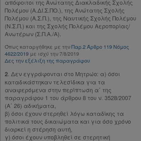
Παρ.15
απόφοιτοι της Ανώτατης Διακλαδικής Σχολής
Παρ.16
Πολέμου (Α.ΔΙ.Σ.ΠΟ.), της Ανώτατης Σχολής
Τα
Άρθρο 19
[-]
Πολέμου (Α.Σ.Π.), της Ναυτικής Σχολής Πολέμου
αγαπημένα
Παρ.1
(Ν.Σ.Π.) και της Σχολής Πολέμου Αεροπορίας/
Παρ.2
Ανωτέρων (Σ.Π.Α./Α).
μου
Παρ.3
Όπως καταργήθηκε με την
Παρ.2 Άρθρο 119 Νόμος
Παρ.4
Οι
4622/2019
με ισχύ την 7/8/2019
Άρθρο 20
[-]
σημειώσεις
Δες την εξέλιξη της παραγράφου
Παρ.1
μου
Παρ.2
. Δεν εγγράφονται στο Μητρώο: α) όσοι
2
Παρ.3
καταδικάστηκαν τελεσίδικα για τα
Ψάχνω
Παρ.4
αναφερόμενα στην περίπτωση α΄ της
και
Άρθρο 21
[-]
παραγράφου 1 του άρθρου 8 του ν. 3528/2007
Παρ.1
δε
(Α΄ 26) αδικήματα,
Παρ.2
β) όσοι έχουν στερηθεί λόγω καταδίκης τα
βρίσκω
Παρ.3
πολιτικά τους δικαιώματα και για όσο χρόνο
Παρ.4
διαρκεί η στέρηση αυτή,
Παρ.5
γ) όσοι έχουν υποβληθεί σε στερητική