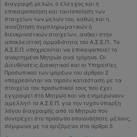
Παρ.4
διαγραφή μελών, ο έλεγχος και η
Παρ.5
επικαιροποίηση και ταυτοποίηση των
ΜΕΡΟΣ Δ΄
[-]
στοιχείων των μελών του, καθώς και η
Άρθρο 29
[-]
αναζήτηση συμπληρωματικών ή
Παρ.1
διευκρινιστικών στοιχείων, ανήκει στην
Παρ.2
αποκλειστική αρμοδιότητα του Α.Σ.Ε.Π.. Το
Παρ.3
Α.Σ.Ε.Π. υποχρεούται να επικαιροποιεί το
Παρ.4
αναρτημένο Μητρώο ανά τρίμηνο. Οι
Παρ.5
Διευθύνσεις Διοικητικού και οι Υπηρεσίες
Παρ.6
Προσωπικού των φορέων του άρθρου 2
Άρθρο 30
[-]
υποχρεούνται να τηρούν κατάσταση με τα
Παρ.1
στοιχεία του προσωπικού τους που έχει
Παρ.2
εγγραφεί στο Μητρώο και να ενημερώνουν
Παρ.3
αμελλητί το Α.Σ.Ε.Π. για την τυχόν ύπαρξη
Παρ.4
λόγου διαγραφής από το Μητρώο που
Παρ.5
συντρέχει στο πρόσωπο οποιουδήποτε μέλους,
Παρ.6
σύμφωνα με τα οριζόμενα στο άρθρο 5.
Παρ.7