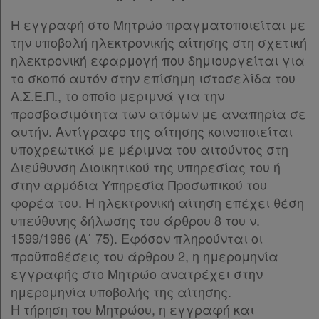
Παρ.2
Παρ.3
Η εγγραφή στο Μητρώο πραγματοποιείται με
Παρ.4
την υποβολή ηλεκτρονικής αίτησης στη σχετική
Παρ.5
ηλεκτρονική εφαρμογή που δημιουργείται για
Παρ.6
το σκοπό αυτόν στην επίσημη ιστοσελίδα του
Άρθρο 26
[-]
Α.Σ.Ε.Π., το οποίο μεριμνά για την
Παρ.1
προσβασιμότητα των ατόμων με αναπηρία σε
Παρ.2
αυτήν. Αντίγραφο της αίτησης κοινοποιείται
Άρθρο 27
[-]
υποχρεωτικά με μέριμνα του αιτούντος στη
Παρ.1
Διεύθυνση Διοικητικού της υπηρεσίας του ή
Παρ.2
στην αρμόδια Υπηρεσία Προσωπικού του
Παρ.3
φορέα του. Η ηλεκτρονική αίτηση επέχει θέση
Παρ.4
υπεύθυνης δήλωσης του άρθρου 8 του ν.
Παρ.5
1599/1986 (Α΄ 75). Εφόσον πληρούνται οι
Άρθρο 28
[-]
προϋποθέσεις του άρθρου 2, η ημερομηνία
Παρ.1
εγγραφής στο Μητρώο ανατρέχει στην
Παρ.2
ημερομηνία υποβολής της αίτησης.
Παρ.3
Η τήρηση του Μητρώου, η εγγραφή και