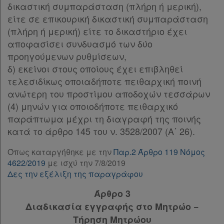
Παρ.6
δικαστική συμπαράσταση (πλήρη ή μερική),
Άρθρο 22
[-]
είτε σε επικουρική δικαστική συμπαράσταση
Παρ.1
(πλήρη ή μερική) είτε το δικαστήριο έχει
Παρ.2
αποφασίσει συνδυασμό των δύο
Παρ.3
προηγούμενων ρυθμίσεων,
Παρ.4
δ) εκείνοι στους οποίους έχει επιβληθεί
Παρ.5
τελεσιδίκως οποιαδήποτε πειθαρχική ποινή
Παρ.6
ανώτερη του προστίμου αποδοχών τεσσάρων
Άρθρο 23
[-]
(4) μηνών για οποιοδήποτε πειθαρχικό
Παρ.1
παράπτωμα μέχρι τη διαγραφή της ποινής
Παρ.2
κατά το άρθρο 145 του ν. 3528/2007 (Α΄ 26).
Άρθρο 24
[-]
Παρ.1
Όπως καταργήθηκε με την
Παρ.2 Άρθρο 119 Νόμος
4622/2019
με ισχύ την 7/8/2019
Παρ.2
Δες την εξέλιξη της παραγράφου
Άρθρο 24α
ΜΕΡΟΣ Γ΄
[-]
Άρθρο 3
Άρθρο 25
[-]
Διαδικασία εγγραφής στο Μητρώο −
Παρ.1
Τήρηση Μητρώου