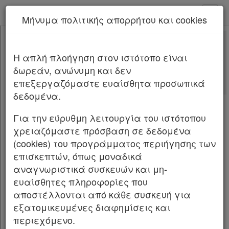
kodiko - Αρχική
Μήνυμα πολιτικής απορρήτου και cookies
Νέα υπηρεσία Kodiko Assistant.
Περισσότερα
3471
[-]
Νόμος 3471/2006
H απλή πλοήγηση στον ιστότοπο είναι
Κεφαλίδα
δωρεάν, ανώνυμη και δεν
Σώμα
[-]
Αλλαγές που επέφερε
επεξεργαζόμαστε ευαίσθητα προσωπικά
ΚΕΦΑΛΑΙΟ ΠΡΩΤΟ
[-]
δεδομένα.
Άρθρο 1
ΝΟΜΟΣ ΥΠ ΑΡΙΘ. 3471 ΦΕΚ Α 133/28.06.2006
Άρθρο 2
Για την εύρυθμη λειτουργία του ιστότοπου
Προστασία δεδομένων προσωπικού
Άρθρο 3
[-]
χρειαζόμαστε πρόσβαση σε δεδομένα
χαρακτήρα και της ιδιωτικής ζωής στον τομέα
Παρ.1
(cookies) του προγράμματος περιήγησης των
των ηλεκτρονικών επικοινωνιών και
Παρ.2
επισκεπτών, όπως μοναδικά
τροποποίηση του ν.2472/1997.
Παρ.3
αναγνωριστικά συσκευών και μη-
Άρθρο 4
[-]
ευαίσθητες πληροφορίες που
Ο ΠΡΟΕΔΡΟΣ ΤΗΣ ΕΛΛΗΝΙΚΗΣ ΔΗΜΟΚΡΑΤΙΑΣ
Παρ.1
αποστέλλονται από κάθε συσκευή για
Εκδίδομε τον ακόλουθο νόμο που ψήφισε η
Παρ.2
εξατομικευμένες διαφημίσεις και
Βουλή:
Παρ.3
περιεχόμενο.
Παρ.4