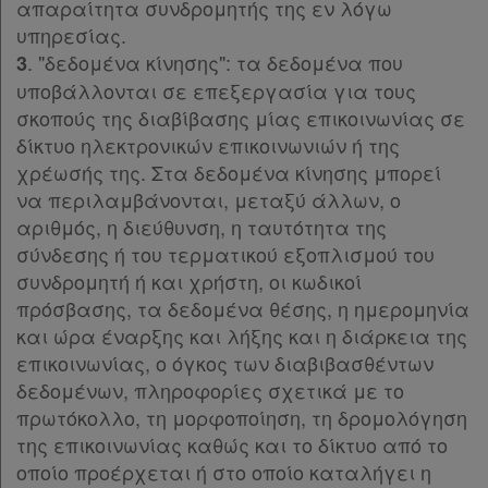
Άρθρο 18
[-]
και
απαραίτητα συνδρομητής της εν λόγω
Παρ.1
υπηρεσίας.
cookies
Παρ.2
. "δεδομένα κίνησης": τα δεδομένα που
3
Άρθρο 19
[-]
υποβάλλονται σε επεξεργασία για τους
Παρ.1
σκοπούς της διαβίβασης μίας επικοινωνίας σε
Παρ.2
δίκτυο ηλεκτρονικών επικοινωνιών ή της
Απόκτηση
Άρθρο 20
[-]
χρέωσής της. Στα δεδομένα κίνησης μπορεί
Παρ.1
Συνδρομής
να περιλαμβάνονται, μεταξύ άλλων, ο
Παρ.2
αριθμός, η διεύθυνση, η ταυτότητα της
Άρθρο 21
σύνδεσης ή του τερματικού εξοπλισμού του
Ατομική
Άρθρο 22
[-]
συνδρομητή ή και χρήστη, οι κωδικοί
συνδρομή
Παρ.1
πρόσβασης, τα δεδομένα θέσης, η ημερομηνία
Παρ.2
και ώρα έναρξης και λήξης και η διάρκεια της
Ομαδικά
Άρθρο 23
[-]
επικοινωνίας, ο όγκος των διαβιβασθέντων
Παρ.1
πακέτα
δεδομένων, πληροφορίες σχετικά με το
Παρ.2
πρωτόκολλο, τη μορφοποίηση, τη δρομολόγηση
Άρθρο 24
[-]
Παροχές
της επικοινωνίας καθώς και το δίκτυο από το
Παρ.1
οποίο προέρχεται ή στο οποίο καταλήγει η
σε