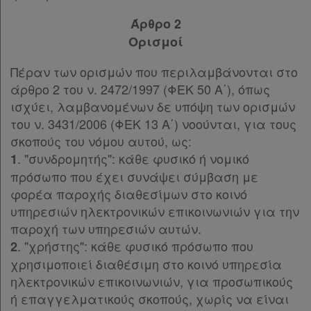
Συμφωνίες
Παρ.1
Άρθρο 2
Ελλάδας
Παρ.2
Ορισμοί
Παρ.3
Παρ.4
Πέραν των ορισμών που περιλαμβάνονται στο
Παρ.5
άρθρο 2 του ν. 2472/1997 (ΦΕΚ 50 Α΄), όπως
Πληροφορίες
Άρθρο 14
[-]
ισχύει, λαμβανομένων δε υπόψη των ορισμών
Παρ.1
του ν. 3431/2006 (ΦΕΚ 13 Α΄) νοούνται, για τους
Παρ.2
σκοπούς του νόμου αυτoύ, ως:
Εταιρεία
Παρ.3
. "συνδρομητής": κάθε φυσικό ή νομικό
1
Άρθρο 15
[-]
πρόσωπο που έχει συνάψει σύμβαση με
Επικοινωνία
Παρ.1
φορέα παροχής διαθεσίμων στο κοινό
Παρ.2
υπηρεσιών ηλεκτρονικών επικοινωνιών για την
Όροι
Παρ.3
παροχή των υπηρεσιών αυτών.
χρήσης
Παρ.4
. "χρήστης": κάθε φυσικό πρόσωπο που
2
Άρθρο 16
χρησιμοποιεί διαθέσιμη στο κοινό υπηρεσία
Πολιτική
Άρθρο 17
ηλεκτρονικών επικοινωνιών, για προσωπικούς
απορρήτου
ΚΕΦΑΛΑΙΟ ΔΕΥΤΕΡΟ
[-]
ή επαγγελματικούς σκοπούς, χωρίς να είναι