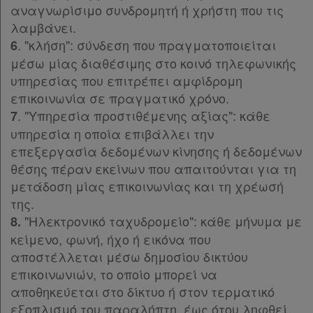
Ψάχνω
αναγνωρίσιμο συνδρομητή ή χρήστη που τις
και
λαμβάνει.
δε
. "κλήση": σύνδεση που πραγματοποιείται
6
μέσω μίας διαθέσιμης στο κοινό τηλεφωνικής
βρίσκω
υπηρεσίας που επιτρέπει αμφίδρομη
επικοινωνία σε πραγματικό χρόνο.
. "Υπηρεσία προστιθέμενης αξίας": κάθε
7
υπηρεσία η οποία επιβάλλει την
επεξεργασία δεδομένων κίνησης ή δεδομένων
θέσης πέραν εκείνων που απαιτούνται για τη
μετάδοση μίας επικοινωνίας και τη χρέωσή
της.
"Ηλεκτρονικό ταχυδρομείο": κάθε μήνυμα με
8.
κείμενο, φωνή, ήχο ή εικόνα που
αποστέλλεται μέσω δημοσίου δικτύου
επικοινωνιών, το οποίο μπορεί να
αποθηκεύεται στο δίκτυο ή στον τερματικό
εξοπλισμό του παραλήπτη, έως ότου ληφθεί