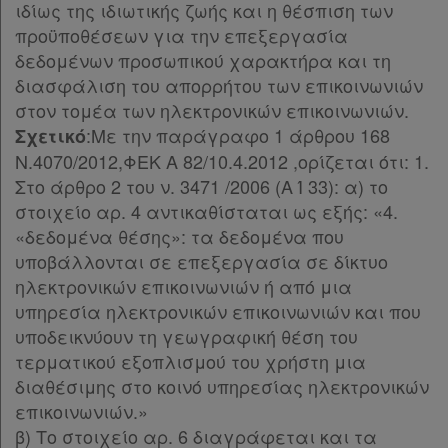
ιδίως της ιδιωτικής ζωής και η θέσπιση των
Παρ.1
προϋποθέσεων για την επεξεργασία
Παρ.2
δεδομένων προσωπικού χαρακτήρα και τη
Παρ.3
διασφάλιση του απορρήτου των επικοινωνιών
Παρ.4
στον τομέα των ηλεκτρονικών επικοινωνιών.
Παρ.5
:Με την παράγραφο 1 άρθρου 168
Σχετικό
Παρ.6
Ν.4070/2012,ΦΕΚ Α 82/10.4.2012 ,ορίζεται ότι: 1.
Παρ.7
Στο άρθρο 2 του ν. 3471 /2006 (Α Ί 33): α) το
Άρθρο 9
στοιχείο αρ. 4 αντικαθίσταται ως εξής: «4.
Άρθρο 10
[-]
«δεδομένα θέσης»: τα δεδομένα που
Παρ.1
υποβάλλονται σε επεξεργασία σε δίκτυο
Παρ.2
ηλεκτρονικών επικοινωνιών ή από μια
Παρ.3
υπηρεσία ηλεκτρονικών επικοινωνιών και που
Παρ.4
υποδεικνύουν τη γεωγραφική θέση του
Παρ.5
τερματικού εξοπλισμού του χρήστη μια
Άρθρο 11
[-]
διαθέσιμης στο κοινό υπηρεσίας ηλεκτρονικών
Παρ.1
επικοινωνιών.»
Παρ.2
β) Το στοιχείο αρ. 6 διαγράφεται και τα
Παρ.3