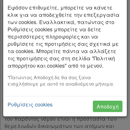
ΚΕΦΑΛΑΙΟ ΠΡΩΤΟ
Παρ.5
Εφόσον επιθυμείτε, μπορείτε να κάνετε
Άρθρο 5
[-]
Προστασία δεδομένων προσωπικού
κλικ για να αποδεχθείτε την επεξεργασία
Παρ.1
χαρακτήρα και της ιδιωτικής ζωής στον τομέα
των cookies. Εναλλακτικά, πατώντας στο
Παρ.2
των ηλεκτρονικών επικοινωνιών (Ενσωμάτωση
Ρυθμίσεις cookies μπορείτε να δείτε
Παρ.3
της Οδηγίας 2002/58/ΕΚ του Ευρωπαϊκού
περισσότερες πληροφορίες και να
Παρ.4
Κοινοβουλίου και του Συμβουλίου της 12ης
ρυθμίσετε τις προτιμήσεις σας σχετικά με
Παρ.5
Ιουλίου 2002 σχετικά με την επεξεργασία των
τα cookies. Μπορείτε πάντα να αλλάξετε
Άρθρο 6
[-]
δεδομένων προσωπικού χαρακτήρα και την
τις προτιμήσεις σας στη σελίδα "Πολιτική
Παρ.1
προστασία της ιδιωτικής ζωής στον τομέα των
απορρήτου και cookies" από το μενού.
Παρ.2
ηλεκτρονικών επικοινωνιών, ΕΕL 201/37 της
Παρ.3
*Πατώντας Αποδοχή δε θα σας ξανα
31ης Ιουλίου 2002)
ενοχλήσουμε με αυτό το αναδυόμενο μήνυμα.
Παρ.4
Άρθρο 1
Παρ.5
Σκοπός
Παρ.6
Ρυθμίσεις cookies
Αποδοχή
Άρθρο 7
[-]
Σκοπός των διατάξεων των άρθρων 1 έως 17
Παρ.1
του παρόντος νόμου είναι η προστασία των
Παρ.2
θεμελιωδών δικαιωμάτων των ατόμων και
Άρθρο 8
[-]