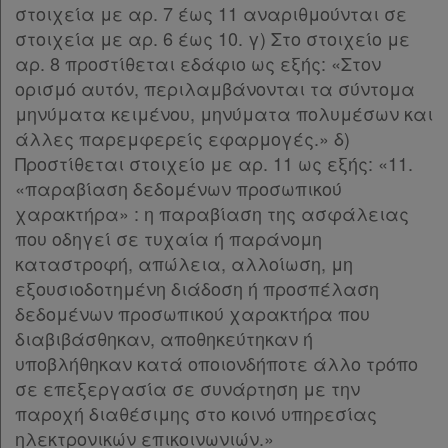
στοιχεία με αρ. 7 έως 11 αναριθμούνται σε
Παρ.4
στοιχεία με αρ. 6 έως 10. γ) Στο στοιχείο με
Παρ.5
αρ. 8 προστίθεται εδάφιο ως εξής: «Στον
Παρ.6
ορισμό αυτόν, περιλαμβάνονται τα σύντομα
Παρ.7
Χρήσιμα
μηνύματα κειμένου, μηνύματα πολυμέσων και
Παρ.8
άλλες παρεμφερείς εφαρμογές.» δ)
Άρθρο 12
[-]
Προστίθεται στοιχείο με αρ. 11 ως εξής: «11.
Παρ.1
Assistant
«παραβίαση δεδομένων προσωπικού
Παρ.2
χαρακτήρα» : η παραβίαση της ασφάλειας
Παρ.3
Νομολογία
που οδηγεί σε τυχαία ή παράνομη
Παρ.4
καταστροφή, απώλεια, αλλοίωση, μη
Kodiko
Παρ.5
εξουσιοδοτημένη διάδοση ή προσπέλαση
Παρ.6
Forum
δεδομένων προσωπικού χαρακτήρα που
Παρ.7
διαβιβάσθηκαν, αποθηκεύτηκαν ή
Παρ.8
Αναζήτηση
υποβλήθηκαν κατά οποιονδήποτε άλλο τρόπο
Παρ.9
Κ.Α.Δ.
σε επεξεργασία σε συνάρτηση με την
Παρ.10
παροχή διαθέσιμης στο κοινό υπηρεσίας
Παρ.11
Διακρατικές
ηλεκτρονικών επικοινωνιών.»
Άρθρο 13
[-]