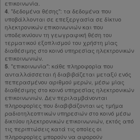
Παρ.2
επικοινωνία.
συνδρομητές
Παρ.3
. "δεδομένα θέσης": τα δεδομένα που
4
Παρ.4
υποβάλλονται σε επεξεργασία σε δίκτυο
Άρθρο 25
ηλεκτρονικών επικοινωνιών και που
Άρθρο 26
υποδεικνύουν τη γεωγραφική θέση του
Ενεργοί
Άρθρο 27
τερματικού εξοπλισμού του χρήστη μίας
Άρθρο 28
συνδρομητές
διαθέσιμης στο κοινό υπηρεσίας ηλεκτρονικών
Άρθρο 29
επικοινωνιών.
Άρθρο 30
. "επικοινωνία": κάθε πληροφορία που
5
Τα
Άρθρο 31
ανταλλάσσεται ή διαβιβάζεται μεταξύ ενός
Υπογραφές
αγαπημένα
πεπερασμένου αριθμού μερών, μέσω μίας
διαθέσιμης στο κοινό υπηρεσίας ηλεκτρονικών
μου
επικοινωνιών. Δεν περιλαμβάνονται
Οι
πληροφορίες που διαβιβάζονται ως τμήμα
ραδιοτηλεοπτικών υπηρεσιών στο κοινό μέσω
σημειώσεις
δικτύου ηλεκτρονικών επικοινωνιών, εκτός από
μου
τις περιπτώσεις κατά τις οποίες οι
πληροφορίες μπορούν να αφορούν