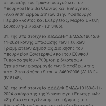
απόφασης του Πρωθυπουργού και του
Υπουργού Περιβάλλοντος και Ενέργειας
«Ανάθεση αρμοδιοτήτων στην Υφυπουργό
Πληροφορίες
Περιβάλλοντος και Ενέργειας, Μαρία Ελένη
Σούκουλη-Βιλιάλη» (Β’ 3485),
Εταιρεία
31. της υπό στοιχεία ΔΙΔΔΔΗ/Φ.ΕΜΔΔ/19012/6-
11-2024 κοινής απόφασης των Γενικών
Επικοινωνία
Γραμματέων Δημόσιας Διοίκησης του
Υπουργείου Εσωτερικών και του Εθνικού
Όροι
Τυπογραφείου «Ρύθμιση ειδικότερων
χρήσης
ζητημάτων εφαρμογής των διατάξεων της
παρ. 2 του άρθρου 9 του ν. 3469/2006 (Α’ 131)»
Πολιτική
(Β’ 6148),
απορρήτου
32. της υπό στοιχεία ΔΔΔΔ/Φ.ΕΜΔΔ/19169/8-11-
και
2024 απόφασης της Υφυπουργού Εσωτερικών
«Ζητήματα οργάνωσης και τήρησης του
cookies
Εθνικού Μητρώου Διοικητικών Διαδικασιών