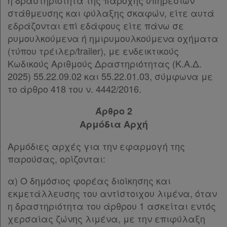
δε
η δραστηριότητα της παροχής υπηρεσιών
στάθμευσης και φύλαξης σκαφών, είτε αυτά
βρίσκω
εδράζονται επί εδάφους είτε πάνω σε
ρυμουλκούμενα ή ημιρυμουλκούμενα οχήματα
(τύπου τρέιλερ/trailer), με ενδεικτικούς
Κωδικούς Αριθμούς Δραστηριότητας (Κ.Α.Δ.
2025) 55.22.09.02 και 55.22.01.03, σύμφωνα με
το άρθρο 418 του ν. 4442/2016.
Άρθρο 2
Αρμόδια Αρχή
Αρμόδιες αρχές για την εφαρμογή της
παρούσας, ορίζονται:
α) Ο δημόσιος φορέας διοίκησης και
εκμετάλλευσης του αντίστοιχου λιμένα, όταν
η δραστηριότητα του άρθρου 1 ασκείται εντός
χερσαίας ζώνης λιμένα, με την επιφύλαξη