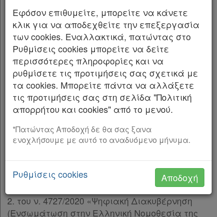
ΤΟΥΡΙΣΜΟΥ ΨΗΦΙΑΚΗΣ ΔΙΑΚΥΒΕΡΝΗΣΗΣ
Εφόσον επιθυμείτε, μπορείτε να κάνετε
ΚΛΙΜΑΤΙΚΗΣ ΚΡΙΣΗΣ ΚΑΙ ΠΟΛΙΤΙΚΗΣ
κλικ για να αποδεχθείτε την επεξεργασία
ΠΡΟΣΤΑΣΙΑΣ
των cookies. Εναλλακτικά, πατώντας στο
Ρυθμίσεις cookies μπορείτε να δείτε
Έχοντας υπόψη:
περισσότερες πληροφορίες και να
ρυθμίσετε τις προτιμήσεις σας σχετικά με
Α. Τις διατάξεις:
τα cookies. Μπορείτε πάντα να αλλάξετε
1. Του ν. 4442/2016 «Νέο θεσμικό πλαίσιο για
τις προτιμήσεις σας στη σελίδα "Πολιτική
την άσκηση οικονομικής δραστηριότητας και
απορρήτου και cookies" από το μενού.
άλλες διατάξεις» (Α’ 230), και συγκεκριμένα
*Πατώντας Αποδοχή δε θα σας ξανα
των άρθρων 418 έως και 427 (Κεφάλαιο ΝΒ’),
ενοχλήσουμε με αυτό το αναδυόμενο μήνυμα.
όπως αυτά προστέθηκαν με τα άρθρα 85 έως
και 95 του ν. 5297/2026 (Α’ 64), και ιδίως του
άρθρου 425 αυτού, όπως επίσης την παρ. 3 του
Ρυθμίσεις cookies
Αποδοχή
άρθρου 5 και τα άρθρα 11 και 15,
2. του ν. 4727/2020 «Ψηφιακή Διακυβέρνηση
(Ενσωμάτωση στην Ελληνική Νομοθεσία της