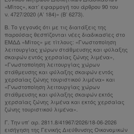
«Μίτος», κατ’ εφαρμογή του άρθρου 90 του
ν. 4727/2020 (Α’ 184)» (Β’ 6273).
Απόκτηση
Β. Το γεγονός ότι με τις διατάξεις της
Συνδρομής
παρούσας θεσπίζονται νέες διαδικασίες στο
ΕΜΔΔ «Μίτος» με τίτλους: «Γνωστοποίηση
λειτουργίας χώρων στάθμευσης και φύλαξης
Ατομική
σκαφών εντός χερσαίας ζώνης λιμένα»,
συνδρομή
«Γνωστοποίηση λειτουργίας χώρων
στάθμευσης και φύλαξης σκαφών εντός
Ομαδικά
χερσαίας ζώνης τουριστικού λιμένα» και
πακέτα
«Γνωστοποίηση λειτουργίας χώρων
στάθμευσης και φύλαξης σκαφών εκτός
Παροχές
χερσαίας ζώνης λιμένα και εκτός χερσαίας
ζώνης τουριστικού λιμένα».
σε
συνδρομητές
Γ. Την υπ’ αρ. 2811.8/41967/2026/18-06-2026
εισήγηση της Γενικής Διεύθυνσης Οικονομικών