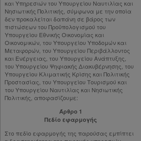
και Υπηρεσιών του Υπουργείου Ναυτιλίας και
Νησιωτικής Πολιτικής, σύμφωνα με την οποία
Ενεργοί
δεν προκαλείται δαπάνη σε βάρος των
πιστώσεων του Προϋπολογισμού του
συνδρομητές
Υπουργείου Εθνικής Οικονομίας και
Οικονομικών, του Υπουργείου Υποδομών και
Τα
Μεταφορών, του Υπουργείου Περιβάλλοντος
και Ενέργειας, του Υπουργείου Ανάπτυξης,
αγαπημένα
του Υπουργείου Ψηφιακής Διακυβέρνησης, του
μου
Υπουργείου Κλιματικής Κρίσης και Πολιτικής
Προστασίας, του Υπουργείου Τουρισμού και
Οι
του Υπουργείου Ναυτιλίας και Νησιωτικής
σημειώσεις
Πολιτικής, αποφασίζουμε:
μου
Άρθρο 1
Πεδίο εφαρμογής
Ψάχνω
και
Στο πεδίο εφαρμογής της παρούσας εμπίπτει