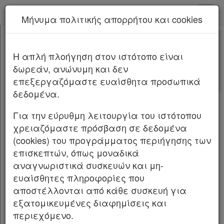
kodiko - Αρχική
Μήνυμα πολιτικής απορρήτου και cookies
Νέα υπηρεσία Kodiko Assistant.
Περισσότερα
3152.3/46112/2026
[-]
Υπ. Απόφαση 3152.3/46112/2026/2026
H απλή πλοήγηση στον ιστότοπο είναι
Κεφαλίδα
δωρεάν, ανώνυμη και δεν
Σώμα
[-]
Αριθμ.
3152.3/46112/2026
ΦΕΚ Β
επεξεργαζόμαστε ευαίσθητα προσωπικά
Άρθρο 1
4086/03.07.2026
δεδομένα.
Άρθρο 2
Άρθρο 3
Καθορισμός διαδικασίας, περιεχομένου και
Για την εύρυθμη λειτουργία του ιστότοπου
Άρθρο 4
δικαιολογητικών, παραβόλου και κυρώσεων
χρειαζόμαστε πρόσβαση σε δεδομένα
Άρθρο 5
για τη γνωστοποίηση λειτουργίας της
(cookies) του προγράμματος περιήγησης των
Άρθρο 6
δραστηριότητας παροχής υπηρεσιών
επισκεπτών, όπως μοναδικά
Άρθρο 7
στάθμευσης και φύλαξης σκαφών.
αναγνωριστικά συσκευών και μη-
Άρθρο 8
ευαίσθητες πληροφορίες που
ΟΙ ΥΠΟΥΡΓΟΙ ΕΘΝΙΚΗΣ ΟΙΚΟΝΟΜΙΑΣ ΚΑΙ
Άρθρο 9
αποστέλλονται από κάθε συσκευή για
ΟΙΚΟΝΟΜΙΚΩΝ ΥΠΟΔΟΜΩΝ ΚΑΙ ΜΕΤΑΦΟΡΩΝ
Άρθρο 10
εξατομικευμένες διαφημίσεις και
ΠΕΡΙΒΑΛΛΟΝΤΟΣ ΚΑΙ ΕΝΕΡΓΕΙΑΣ ΑΝΑΠΤΥΞΗΣ
Υπογραφές
περιεχόμενο.
ΝΑΥΤΙΛΙΑΣ ΚΑΙ ΝΗΣΙΩΤΙΚΗΣ ΠΟΛΙΤΙΚΗΣ