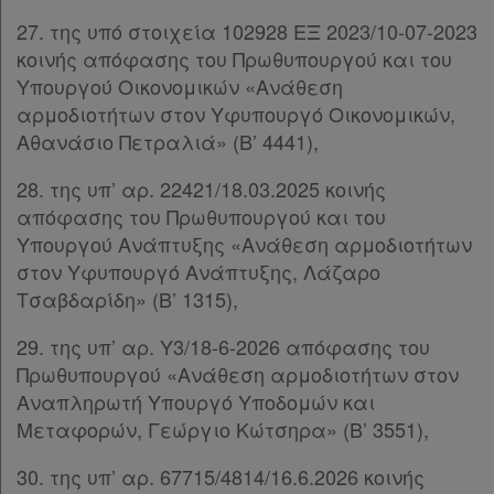
27. της υπό στοιχεία 102928 ΕΞ 2023/10-07-2023
Χρήσιμα
κοινής απόφασης του Πρωθυπουργού και του
Υπουργού Οικονομικών «Ανάθεση
αρμοδιοτήτων στον Υφυπουργό Οικονομικών,
Assistant
Αθανάσιο Πετραλιά» (Β’ 4441),
Νομολογία
28. της υπ’ αρ. 22421/18.03.2025 κοινής
απόφασης του Πρωθυπουργού και του
Kodiko
Υπουργού Ανάπτυξης «Ανάθεση αρμοδιοτήτων
Forum
στον Υφυπουργό Ανάπτυξης, Λάζαρο
Τσαβδαρίδη» (Β’ 1315),
Αναζήτηση
29. της υπ’ αρ. Υ3/18-6-2026 απόφασης του
Κ.Α.Δ.
Πρωθυπουργού «Ανάθεση αρμοδιοτήτων στον
Αναπληρωτή Υπουργό Υποδομών και
Διακρατικές
Μεταφορών, Γεώργιο Κώτσηρα» (Β’ 3551),
Συμφωνίες
Ελλάδας
30. της υπ’ αρ. 67715/4814/16.6.2026 κοινής