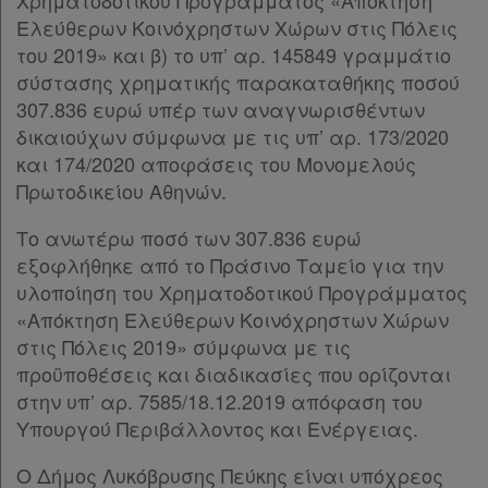
Χρηματοδοτικού Προγράμματος «Απόκτηση
Διακρατικές
Ελεύθερων Κοινόχρηστων Χώρων στις Πόλεις
Συμφωνίες
του 2019» και β) το υπ’ αρ. 145849 γραμμάτιο
Ελλάδας
σύστασης χρηματικής παρακαταθήκης ποσού
307.836 ευρώ υπέρ των αναγνωρισθέντων
δικαιούχων σύμφωνα με τις υπ’ αρ. 173/2020
και 174/2020 αποφάσεις του Μονομελούς
Πληροφορίες
Πρωτοδικείου Αθηνών.
Το ανωτέρω ποσό των 307.836 ευρώ
Εταιρεία
εξοφλήθηκε από το Πράσινο Ταμείο για την
υλοποίηση του Χρηματοδοτικού Προγράμματος
Επικοινωνία
«Απόκτηση Ελεύθερων Κοινόχρηστων Χώρων
στις Πόλεις 2019» σύμφωνα με τις
Όροι
προϋποθέσεις και διαδικασίες που ορίζονται
χρήσης
στην υπ’ αρ. 7585/18.12.2019 απόφαση του
Υπουργού Περιβάλλοντος και Ενέργειας.
Πολιτική
Ο Δήμος Λυκόβρυσης Πεύκης είναι υπόχρεος