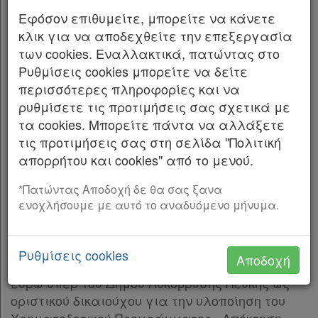
με την υπ’ αρ. 7585/18.12.2019 υπουργική
Εφόσον επιθυμείτε, μπορείτε να κάνετε
απόφαση.
κλικ για να αποδεχθείτε την επεξεργασία
των cookies. Εναλλακτικά, πατώντας στο
Ο ΔΗΜΑΡΧΟΣ ΛΥΚΟΒΡΥΣΗΣ ΠΕΥΚΗΣ
Ρυθμίσεις cookies μπορείτε να δείτε
Γνωστοποιεί ότι για την συντέλεση
περισσότερες πληροφορίες και να
Χρήσιμα
απαλλοτρίωσης λόγω ρυμοτομίας του ΟΤ 90
ρυθμίσετε τις προτιμήσεις σας σχετικά με
που περικλείεται από τις οδούς Ευτυχίας,
τα cookies. Μπορείτε πάντα να αλλάξετε
Χαράς, Ούλωφ Πάλμε και Μακρυγιάννη του
Assistant
τις προτιμήσεις σας στη σελίδα "Πολιτική
εγκεκριμένου σχεδίου πόλεως
απορρήτου και cookies" από το μενού.
Λυκόβρυσης Πεύκης (ΚΑΕΚ 050830032008/0/0)
Νομολογία
*Πατώντας Αποδοχή δε θα σας ξανα
και με εντολή του Πράσινου ταμείου προς το
ενοχλήσουμε με αυτό το αναδυόμενο μήνυμα.
Kodiko
Ταμείο Παρακαταθηκών και Δανείων
(Κεντρική Υπηρεσία Αθηνών) εκδόθηκαν: α) το
Forum
υπ’ αρ. 145848 γραμμάτιο σύστασης
Ρυθμίσεις cookies
Αποδοχή
χρηματικής παρακαταθήκης ποσού 307.836
Αναζήτηση
ευρώ υπέρ του Δήμου Λυκόβρυσης Πεύκης ως
Κ.Α.Δ.
οριστικού δικαιούχου για την υλοποίηση του