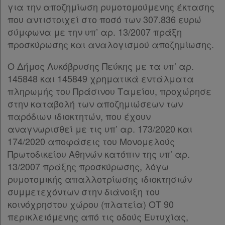
απορρήτου
για την αποζημίωση ρυμοτομούμενης έκτασης
και
που αντιστοιχεί στο ποσό των 307.836 ευρώ
σύμφωνα με την υπ’ αρ. 13/2007 πράξη
cookies
προσκύρωσης και αναλογισμού αποζημίωσης.
Ο Δήμος Λυκόβρυσης Πεύκης με τα υπ’ αρ.
145848 και 145849 χρηματικά εντάλματα
Απόκτηση
πληρωμής του Πράσινου Ταμείου, προχώρησε
Συνδρομής
στην καταβολή των αποζημιώσεων των
παρόδιων ιδιοκτητών, που έχουν
αναγνωρισθεί με τις υπ’ αρ. 173/2020 και
Ατομική
174/2020 αποφάσεις του Μονομελούς
συνδρομή
Πρωτοδικείου Αθηνών κατόπιν της υπ’ αρ.
13/2007 πράξης προσκύρωσης, λόγω
Ομαδικά
ρυμοτομικής απαλλοτρίωσης ιδιοκτησιών
πακέτα
συμμετεχόντων στην διάνοιξη του
κοινόχρηστου χώρου (πλατεία) ΟΤ 90
Παροχές
περικλειόμενης από τις οδούς Ευτυχίας,