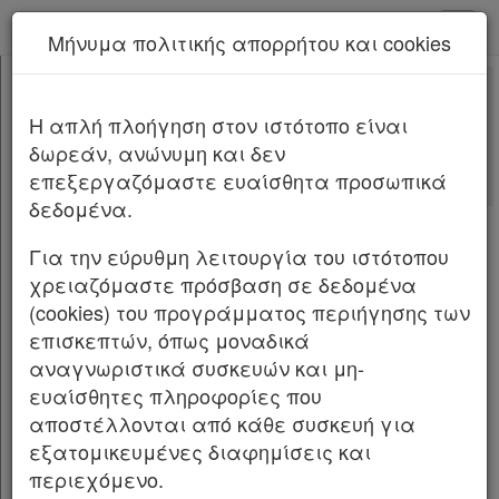
kodiko - Αρχική
Μήνυμα πολιτικής απορρήτου και cookies
Νέα υπηρεσία Kodiko Assistant.
Περισσότερα
19765
[-]
Απόφαση Αυτοδιοίκησης 19765/2026
H απλή πλοήγηση στον ιστότοπο είναι
Κεφαλίδα
δωρεάν, ανώνυμη και δεν
Σώμα
Αριθμ.
19765
ΦΕΚ Δ 539/01.07.2026
επεξεργαζόμαστε ευαίσθητα προσωπικά
Υπογραφές
δεδομένα.
Γνωστοποίηση παρακατάθεσης από το
ΠΡΑΣΙΝΟ ΤΑΜΕΙΟ του Υ.Π.Ε.Ν. υπέρ του Δήμου
Για την εύρυθμη λειτουργία του ιστότοπου
Λυκόβρυσης Πεύκης για τη συντέλεση
χρειαζόμαστε πρόσβαση σε δεδομένα
απαλλοτρίωσης του Ο.Τ. 90 του
(cookies) του προγράμματος περιήγησης των
εγκεκριμένου σχεδίου της πόλης
επισκεπτών, όπως μοναδικά
Λυκόβρυσης Πεύκης και υπέρ των
αναγνωριστικά συσκευών και μη-
αναγνωρισθέντων δικαιούχων στο πλαίσιο
ευαίσθητες πληροφορίες που
αποστέλλονται από κάθε συσκευή για
του χρηματοδοτικού προγράμματος
εξατομικευμένες διαφημίσεις και
«Απόκτηση Ελεύθερων Κοινόχρηστων
περιεχόμενο.
Χώρων στις Πόλεις 2019» που έχει εγκριθεί