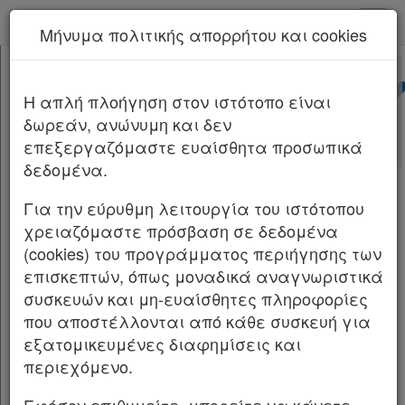
kodiko - Αρχική
Μήνυμα πολιτικής απορρήτου και cookies
Νέα υπηρεσία Kodiko Assistant.
Περισσότερα
233831(503)
[-]
Απόφαση Αυτοδιοίκησης
H απλή πλοήγηση στον ιστότοπο είναι
Κεφαλίδα
233831(503)/2026
δωρεάν, ανώνυμη και δεν
Σώμα
επεξεργαζόμαστε ευαίσθητα προσωπικά
Υπογραφές
Αριθμ.
233831(503)
ΦΕΚ Δ 537/30.06.2026
δεδομένα.
Επανεπιβολή της ρυμοτομικής
Για την εύρυθμη λειτουργία του ιστότοπου
απαλλοτρίωσης ακινήτου με ΚΑΕΚ
χρειαζόμαστε πρόσβαση σε δεδομένα
190441022014 που εμπίπτει σε χώρο
(cookies) του προγράμματος περιήγησης των
αθλητικών εγκαταστάσεων στο οικοδομικό
επισκεπτών, όπως μοναδικά αναγνωριστικά
τετράγωνο μεταξύ των οδών Ι. Φαρμάκη Στ.
συσκευών και μη-ευαίσθητες πληροφορίες
Δραγουμάνου Δ. Παπαθανασίου και
που αποστέλλονται από κάθε συσκευή για
Πλατείας Γαλοπούλου, στον Δήμο
εξατομικευμένες διαφημίσεις και
Θεσσαλονίκης, κατά τις διατάξεις των
περιεχόμενο.
άρθρων 184 και 185 του ν. 5306/2026.