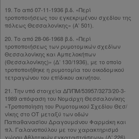
Τα
19. Το από 07-11-1936 β.δ. «Περί
αγαπημένα
τροποποιήσεως του εγκεκριμένου σχεδίου της
μου
πόλεως Θεσσαλονίκης» (Α’ 501).
Οι
20. Το από 28-06-1968 β.δ. «Περί
τροποποιήσεως των ρυμοτομικών σχεδίων
σημειώσεις
Θεσσαλονίκης και Αμπελοκήπων
μου
(Θεσσαλονίκης)» (Δ’ 130/1936), με το οποίο
τροποποιήθηκε η ρυμοτομία του οικοδομικού
Ψάχνω
τετραγώνου του επίδικου ακινήτου.
και
21. Την υπό στοιχεία ΔΠ/ΠΜ/53957/3273/20-3-
δε
1989 απόφαση του Νομάρχη Θεσσαλονίκης
βρίσκω
«Τροποποίηση του Ρυμοτομικού Σχεδίου Θεσ/
νίκης στο ΟΤ μεταξύ των οδών
Παπαθανασίου Δραγουμάνου Φαρμάκη και
πλ. Γαλανοπούλου με τον χαρακτηρισμό
χώρου Αθλητικών εγκαταστάσεων» (Δ’ 226),