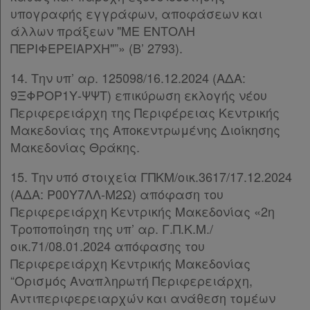
υπογραφής εγγράφων, αποφάσεων και
άλλων πράξεων "ΜΕ ΕΝΤΟΛΗ
Επικοινωνία
ΠΕΡΙΦΕΡΕΙΑΡΧΗ"”» (Β’ 2793).
Όροι
14. Την υπ’ αρ. 125098/16.12.2024 (ΑΔΑ:
χρήσης
9ΞΦΡΟΡ1Υ-ΨΨΤ) επικύρωση εκλογής νέου
Περιφερειάρχη της Περιφέρειας Κεντρικής
Πολιτική
Μακεδονίας της Αποκεντρωμένης Διοίκησης
απορρήτου
Μακεδονίας Θράκης.
και
15. Την υπό στοιχεία ΓΠΚΜ/οικ.3617/17.12.2024
cookies
(ΑΔΑ: Ρ00Υ7ΛΛ-Μ2Ω) απόφαση του
Περιφερειάρχη Κεντρικής Μακεδονίας «2η
Τροποποίηση της υπ’ αρ. Γ.Π.Κ.Μ./
οικ.71/08.01.2024 απόφασης του
Απόκτηση
Περιφερειάρχη Κεντρικής Μακεδονίας
“Ορισμός Αναπληρωτή Περιφερειάρχη,
Συνδρομής
Αντιπεριφερειαρχών και ανάθεση τομέων