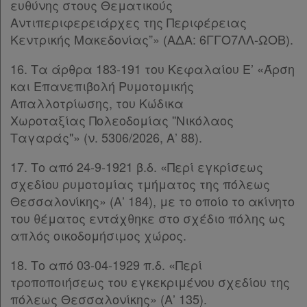
ευθύνης στους Θεματικούς
Ατομική
Αντιπεριφερειάρχες της Περιφέρειας
Κεντρικής Μακεδονίας”» (ΑΔΑ: 6ΓΓΟ7ΛΛ-ΩΟΒ).
συνδρομή
16. Τα άρθρα 183-191 του Κεφαλαίου Ε’ «Άρση
Ομαδικά
και Επανεπιβολή Ρυμοτομικής
πακέτα
Απαλλοτρίωσης, του Κώδικα
Χωροταξίας Πολεοδομίας ''Νικόλαος
Παροχές
Ταγαράς"» (ν. 5306/2026, Α’ 88).
σε
17. Το από 24-9-1921 β.δ. «Περί εγκρίσεως
συνδρομητές
σχεδίου ρυμοτομίας τμήματος της πόλεως
Θεσσαλονίκης» (Α’ 184), με το οποίο το ακίνητο
του θέματος εντάχθηκε στο σχέδιο πόλης ως
απλός οικοδομήσιμος χώρος.
Ενεργοί
18. Το από 03-04-1929 π.δ. «Περί
συνδρομητές
τροποποιήσεως του εγκεκριμένου σχεδίου της
πόλεως Θεσσαλονίκης» (Α’ 135).