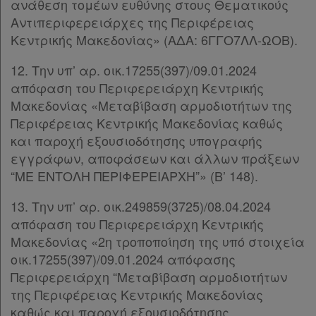
Νομολογία
ανάθεση τομέων ευθύνης στους Θεματικούς
Αντιπεριφερειάρχες της Περιφέρειας
Kodiko
Κεντρικής Μακεδονίας» (ΑΔΑ: 6ΓΓΟ7ΛΛ-ΩΟΒ).
Forum
12. Την υπ’ αρ. οικ.17255(397)/09.01.2024
απόφαση του Περιφερειάρχη Κεντρικής
Αναζήτηση
Μακεδονίας «Μεταβίβαση αρμοδιοτήτων της
Κ.Α.Δ.
Περιφέρειας Κεντρικής Μακεδονίας καθώς
και παροχή εξουσιοδότησης υπογραφής
Διακρατικές
εγγράφων, αποφάσεων και άλλων πράξεων
Συμφωνίες
“ΜΕ ΕΝΤΟΛΗ ΠΕΡΙΦΕΡΕΙΑΡΧΗ”» (Β’ 148).
Ελλάδας
13. Την υπ’ αρ. οικ.249859(3725)/08.04.2024
απόφαση του Περιφερειάρχη Κεντρικής
Μακεδονίας «2η τροποποίηση της υπό στοιχεία
οικ.17255(397)/09.01.2024 απόφασης
Πληροφορίες
Περιφερειάρχη “Μεταβίβαση αρμοδιοτήτων
της Περιφέρειας Κεντρικής Μακεδονίας
καθώς και παροχή εξουσιοδότησης
Εταιρεία