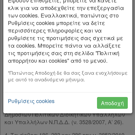
Εφόσον επιθυμείτε, μπορείτε να κάνετε
Ο ΑΝΤΙΠΕΡΙΦΕΡΕΙΑΡΧΗΣ ΥΠΟΔΟΜΩΝ ΚΑΙ
κλικ για να αποδεχθείτε την επεξεργασία
ΔΙΚΤΥΩΝ ΤΗΣ ΠΕΡΙΦΕΡΕΙΑΣ ΚΕΝΤΡΙΚΗΣ
των cookies. Εναλλακτικά, πατώντας στο
ΜΑΚΕΔΟΝΙΑΣ
Ρυθμίσεις cookies μπορείτε να δείτε
περισσότερες πληροφορίες και να
Έχοντας υπόψη: 1. Τα άρθρα 58, 59, 60, 61 και
ρυθμίσετε τις προτιμήσεις σας σχετικά με
62 του Κώδικα Χωροταξίας Πολεοδομίας
τα cookies. Μπορείτε πάντα να αλλάξετε
«Νικόλαος Ταγαράς» (ν. 5306/2026, Α’ 88).
τις προτιμήσεις σας στη σελίδα "Πολιτική
απορρήτου και cookies" από το μενού.
2. Το άρθρο 29 του ν. 2831/2000 (Α’ 140), όπως
αντικαταστάθηκε με το άρθρο 10 του
*Πατώντας Αποδοχή δε θα σας ξανα ενοχλήσουμε
ν. 3044/2002 «Μεταφορά Συντελεστή Δόμησης
με αυτό το αναδυόμενο μήνυμα.
και ρυθμίσεις άλλων θεμάτων αρμοδιότητας
Υπ. Πε. Χω. Δ. Ε.» (Α’ 197).
Ρυθμίσεις cookies
Αποδοχή
3. Το άρθρο 87 του Κώδικα Κατάστασης
Δημοσίων Πολιτικών Διοικητικών Υπαλλήλων
και Υπαλλήλων Ν.Π.Δ.Δ. (ν. 3528/2007, Α’ 26).
4. Τα άρθρα 186, 283 και 286 του ν. 3852/2010