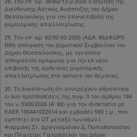
28. Την υπ’ αρ. 38362/12-2-2026 εισήγηση της
Διεύθυνσης Αστικής Ανάπτυξης του Δήμου
Θεσσαλονίκης για την επανεπιβολή της
ρυμοτομικής απαλλοτρίωσης.
29. Την υπ’ αρ. 62/02-03-2026 (ΑΔΑ: 96ΔΦΩΡ5-
ΒΙΝ) απόφαση του Δημοτικού Συμβουλίου του
Δήμου Θεσσαλονίκης, με την οποία
αποφάσισε ομόφωνα για την εκ νέου
επιβολής της αρθείσας ρυμοτομικής
απαλλοτρίωσης στο ακίνητο του θέματος.
30. Τη διαπίστωση ότι συντρέχουν αθροιστικά
οι δύο προϋποθέσεις της παρ. 3 του άρθρου 184
του ν. 5306/2026 (Α’ 88) για την ιδιοκτησία με
ΚΑΕΚ 190441022014 και εμβαδόν 590 τ.μ., που
εμπίπτει στο ΟΤ μεταξύ των οδών Ι.
Φαρμάκη Στ. Δραγουμάνου Δ. Παπαθανασίου
και Πλατείας Γαλοπούλου του Δήμου