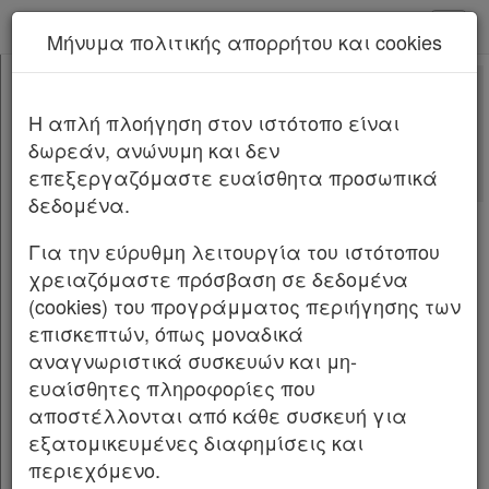
kodiko - Αρχική
Μήνυμα πολιτικής απορρήτου και cookies
Νέα υπηρεσία Kodiko Assistant.
Περισσότερα
5311
[-]
Νόμος 5311/2026
H απλή πλοήγηση στον ιστότοπο είναι
Κεφαλίδα
δωρεάν, ανώνυμη και δεν
Σώμα
NOMOΣ ΥΠ’ ΑΡΙΘΜ.
5311
επεξεργαζόμαστε ευαίσθητα προσωπικά
ΦΕΚ Α 99/22.06.2026
Υπογραφές
δεδομένα.
Κύρωση της Συμφωνίας Συνεργασίας μεταξύ
του Υπουργείου Πολιτισμού και Αθλητισμού της
Για την εύρυθμη λειτουργία του ιστότοπου
Ελληνικής Δημοκρατίας και της Εθνικής
χρειαζόμαστε πρόσβαση σε δεδομένα
Διοίκησης Πολιτιστικής Κληρονομιάς της
(cookies) του προγράμματος περιήγησης των
Λαϊκής Δημοκρατίας της Κίνας για την
επισκεπτών, όπως μοναδικά
προστασία και προώθηση της ενάλιας
αναγνωριστικά συσκευών και μη-
πολιτιστικής κληρονομιάς.
ευαίσθητες πληροφορίες που
αποστέλλονται από κάθε συσκευή για
Ο ΠΡΟΕΔΡΟΣ ΤΗΣ ΕΛΛΗΝΙΚΗΣ ΔΗΜΟΚΡΑΤΙΑΣ
εξατομικευμένες διαφημίσεις και
περιεχόμενο.
Εκδίδομε τον ακόλουθο νόμο που ψήφισε η