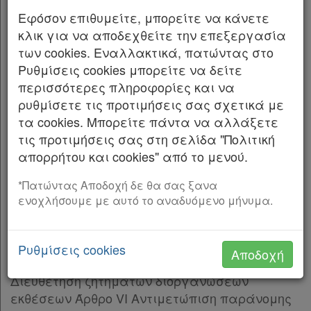
Βουλή: ΠΙΝΑΚΑΣ ΠΕΡΙΕΧΟΜΕΝΩΝ Άρθρο πρώτο
Εφόσον επιθυμείτε, μπορείτε να κάνετε
Κύρωση Συμφωνίας Συμφωνία Συνεργασίας
κλικ για να αποδεχθείτε την επεξεργασία
μεταξύ του Υπουργείου Πολιτισμού και
των cookies. Εναλλακτικά, πατώντας στο
Αθλητισμού της Ελληνικής Δημοκρατίας
Ρυθμίσεις cookies μπορείτε να δείτε
περισσότερες πληροφορίες και να
και της Εθνικής Διοίκησης Πολιτιστικής
ρυθμίσετε τις προτιμήσεις σας σχετικά με
Κληρονομιάς της Λαϊκής Δημοκρατίας της
τα cookies. Μπορείτε πάντα να αλλάξετε
Κίνας για την προστασία και προώθηση της
Χρήσιμα
τις προτιμήσεις σας στη σελίδα "Πολιτική
ενάλιας πολιτιστικής κληρονομιάς
απορρήτου και cookies" από το μενού.
Άρθρο I Σκοπός και πεδίο συνεργασίας Άρθρο
Assistant
*Πατώντας Αποδοχή δε θα σας ξανα
II Κοινά ερευνητικά έργα στον τομέα της
ενοχλήσουμε με αυτό το αναδυόμενο μήνυμα.
ενάλιας πολιτιστικής κληρονομιάς Άρθρο III
Νομολογία
Ανταλλαγές επιστημονικών πληροφοριών και
δημοσιεύσεων Άρθρο IV Ανταλλαγές και
Ρυθμίσεις cookies
Kodiko
Αποδοχή
κατάρτιση επαγγελματιών Άρθρο V
Forum
Διευθέτηση ζητημάτων διοργανώσεων
εκθέσεων Άρθρο VI Αντιμετώπιση παράνομης
Αναζήτηση