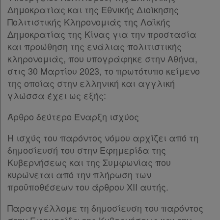
Δημοκρατίας και της Εθνικής Διοίκησης
Πολιτική
Πολιτιστικής Κληρονομιάς της Λαϊκής
απορρήτου
Δημοκρατίας της Κίνας για την προστασία
και προώθηση της ενάλιας πολιτιστικής
και
κληρονομιάς, που υπογράφηκε στην Αθήνα,
cookies
στις 30 Μαρτίου 2023, το πρωτότυπο κείμενο
της οποίας στην ελληνική και αγγλική
γλώσσα έχει ως εξής:
Απόκτηση
Άρθρο δεύτερο Έναρξη ισχύος
Συνδρομής
Η ισχύς του παρόντος νόμου αρχίζει από τη
δημοσίευσή του στην Εφημερίδα της
Κυβερνήσεως και της Συμφωνίας που
Ατομική
κυρώνεται από την πλήρωση των
συνδρομή
προϋποθέσεων του άρθρου XII αυτής.
Ομαδικά
Παραγγέλλομε τη δημοσίευση του παρόντος
πακέτα