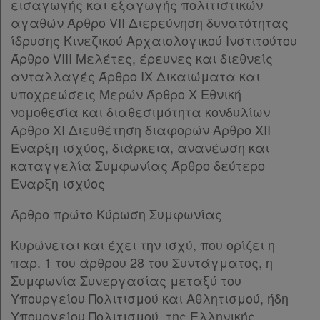
εισαγωγής και εξαγωγής πολιτιστικών
Κ.Α.Δ.
αγαθών Άρθρο VII Διερεύνηση δυνατότητας
ίδρυσης Κινεζικού Αρχαιολογικού Ινστιτούτου
Διακρατικές
Άρθρο VIII Μελέτες, έρευνες και διεθνείς
Συμφωνίες
ανταλλαγές Άρθρο IX Δικαιώματα και
υποχρεώσεις Μερών Άρθρο X Εθνική
Ελλάδας
νομοθεσία και διαθεσιμότητα κονδυλίων
Άρθρο XI Διευθέτηση διαφορών Άρθρο XII
Έναρξη ισχύος, διάρκεια, ανανέωση και
καταγγελία Συμφωνίας Άρθρο δεύτερο
Πληροφορίες
Έναρξη ισχύος
Άρθρο πρώτο Κύρωση Συμφωνίας
Εταιρεία
Κυρώνεται και έχει την ισχύ, που ορίζει η
Επικοινωνία
παρ. 1 του άρθρου 28 του Συντάγματος, η
Συμφωνία Συνεργασίας μεταξύ του
Όροι
Υπουργείου Πολιτισμού και Αθλητισμού, ήδη
χρήσης
Υπουργείου Πολιτισμού, της Ελληνικής