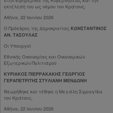
στην Εφημερίδα της Κυβερνήσεως και την
εκτέλεσή του ως νόμου του Κράτους.
Παροχές
Αθήνα, 22 Ιουνίου 2026
σε
συνδρομητές
Ο Πρόεδρος της Δημοκρατίας
ΚΩΝΣΤΑΝΤΙΝΟΣ
ΑΝ. ΤΑΣΟΥΛΑΣ
Οι Υπουργοί
Ενεργοί
Εθνικής Οικονομίας και Οικονομικών
συνδρομητές
Εξωτερικών Πολιτισμού
ΚΥΡΙΑΚΟΣ ΠΙΕΡΡΑΚΑΚΗΣ ΓΕΩΡΓΙΟΣ
Τα
ΓΕΡΑΠΕΤΡΙΤΗΣ ΣΤΥΛΙΑΝΗ ΜΕΝΔΩΝΗ
αγαπημένα
Θεωρήθηκε και τέθηκε η Μεγάλη Σφραγίδα
μου
του Κράτους.
Οι
Αθήνα, 22 Ιουνίου 2026