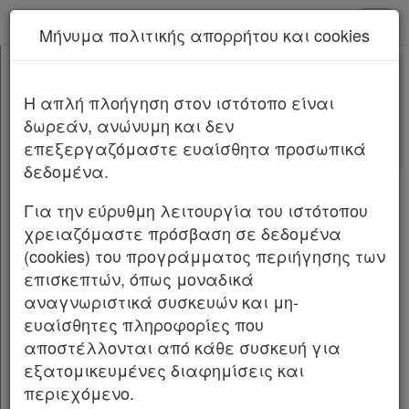
kodiko - Αρχική
Μήνυμα πολιτικής απορρήτου και cookies
Νέα υπηρεσία Kodiko Assistant.
Περισσότερα
5310
[-]
Νόμος 5310/2026
H απλή πλοήγηση στον ιστότοπο είναι
Κεφαλίδα
δωρεάν, ανώνυμη και δεν
Σώμα
[-]
NOMOΣ ΥΠ’ ΑΡΙΘΜ.
5310
επεξεργαζόμαστε ευαίσθητα προσωπικά
ΦΕΚ Α 97/18.06.2026
Άρθρο πρώτο
δεδομένα.
Άρθρο δεύτερο
Κύρωση της Συμφωνίας μεταξύ του
Υπογραφές
Υπουργείου Εθνικής Άμυνας της Ελληνικής
Για την εύρυθμη λειτουργία του ιστότοπου
Δημοκρατίας και του Υπουργείου Εθνικής
χρειαζόμαστε πρόσβαση σε δεδομένα
Άμυνας της Ρουμανίας για την αμυντική
(cookies) του προγράμματος περιήγησης των
συνεργασία.
επισκεπτών, όπως μοναδικά
αναγνωριστικά συσκευών και μη-
Ο ΠΡΟΕΔΡΟΣ ΤΗΣ ΕΛΛΗΝΙΚΗΣ ΔΗΜΟΚΡΑΤΙΑΣ
ευαίσθητες πληροφορίες που
αποστέλλονται από κάθε συσκευή για
Εκδίδομε τον ακόλουθο νόμο που ψήφισε η
εξατομικευμένες διαφημίσεις και
Βουλή:
περιεχόμενο.