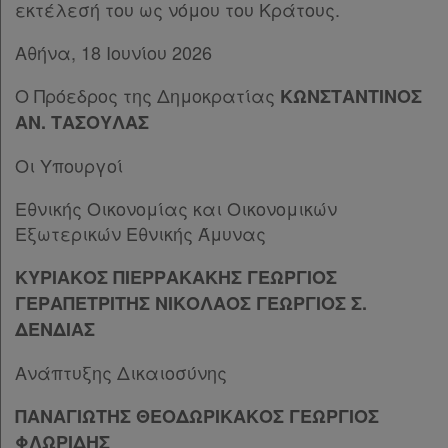
εκτέλεσή του ως νόμου του Κράτους.
και
cookies
Αθήνα, 18 Ιουνίου 2026
Ο Πρόεδρος της Δημοκρατίας
ΚΩΝΣΤΑΝΤΙΝΟΣ
ΑΝ. ΤΑΣΟΥΛΑΣ
Απόκτηση
Οι Υπουργοί
Συνδρομής
Εθνικής Οικονομίας και Οικονομικών
Εξωτερικών Εθνικής Άμυνας
Ατομική
ΚΥΡΙΑΚΟΣ ΠΙΕΡΡΑΚΑΚΗΣ ΓΕΩΡΓΙΟΣ
συνδρομή
ΓΕΡΑΠΕΤΡΙΤΗΣ ΝΙΚΟΛΑΟΣ ΓΕΩΡΓΙΟΣ Σ.
ΔΕΝΔΙΑΣ
Ομαδικά
πακέτα
Ανάπτυξης Δικαιοσύνης
Παροχές
ΠΑΝΑΓΙΩΤΗΣ ΘΕΟΔΩΡΙΚΑΚΟΣ ΓΕΩΡΓΙΟΣ
ΦΛΩΡΙΔΗΣ
σε