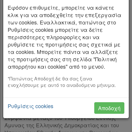
ΠΙΝΑΚΑΣ ΠΕΡΙΕΧΟΜΕΝΩΝ Άρθρο πρώτο
Εφόσον επιθυμείτε, μπορείτε να κάνετε
Κύρωση Συμφωνίας Άρθρο 1 Σκοπός Άρθρο 2
κλικ για να αποδεχθείτε την επεξεργασία
Ορισμοί Άρθρο 3 Αντικείμενο της Συμφωνίας
των cookies. Εναλλακτικά, πατώντας στο
Άρθρο 4 Διευθετήσεις για τη συνεργασία και
Ρυθμίσεις cookies μπορείτε να δείτε
την αλληλεπίδραση Άρθρο 5 Εφαρμογή και
Χρήσιμα
περισσότερες πληροφορίες και να
σημείο επαφής Άρθρο 6 Ρήτρες ασφαλείας
ρυθμίσετε τις προτιμήσεις σας σχετικά με
Άρθρο 7 Οικονομικά θέματα Άρθρο 8 Νομικά
τα cookies. Μπορείτε πάντα να αλλάξετε
Assistant
ζητήματα Άρθρο 9 Διευθέτηση διαφορών
τις προτιμήσεις σας στη σελίδα "Πολιτική
Άρθρο 10 Τελικές διατάξεις Άρθρο δεύτερο
απορρήτου και cookies" από το μενού.
Νομολογία
Έναρξη ισχύος
*Πατώντας Αποδοχή δε θα σας ξανα
Kodiko
Άρθρο πρώτο
ενοχλήσουμε με αυτό το αναδυόμενο μήνυμα.
Κύρωση Συμφωνίας
Forum
Κυρώνεται και έχει την ισχύ, που ορίζει η
Αναζήτηση
Ρυθμίσεις cookies
Αποδοχή
παρ. 1 του άρθρου 28 του Συντάγματος, η
Κ.Α.Δ.
Συμφωνία μεταξύ του Υπουργείου Εθνικής
Άμυνας της Ελληνικής Δημοκρατίας και του
Διακρατικές