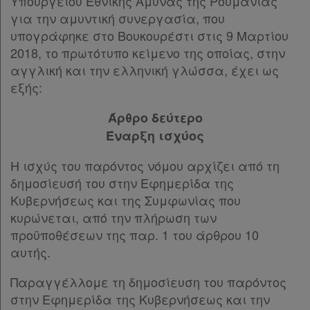
Υπουργείου Εθνικής Άμυνας της Ρουμανίας
Συμφωνίες
για την αμυντική συνεργασία, που
υπογράφηκε στο Βουκουρέστι στις 9 Μαρτίου
Ελλάδας
2018, το πρωτότυπο κείμενο της οποίας, στην
αγγλική και την ελληνική γλώσσα, έχει ως
εξής:
Πληροφορίες
Άρθρο δεύτερο
Έναρξη ισχύος
Εταιρεία
Η ισχύς του παρόντος νόμου αρχίζει από τη
δημοσίευσή του στην Εφημερίδα της
Επικοινωνία
Κυβερνήσεως και της Συμφωνίας που
κυρώνεται, από την πλήρωση των
Όροι
προϋποθέσεων της παρ. 1 του άρθρου 10
χρήσης
αυτής.
Πολιτική
Παραγγέλλομε τη δημοσίευση του παρόντος
απορρήτου
στην Εφημερίδα της Κυβερνήσεως και την