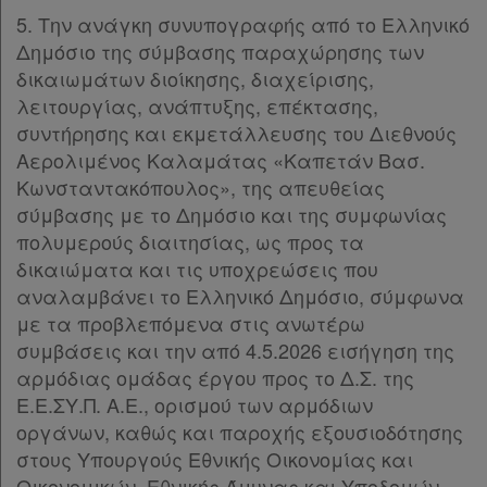
5. Την ανάγκη συνυπογραφής από το Ελληνικό
Δημόσιο της σύμβασης παραχώρησης των
Τα
δικαιωμάτων διοίκησης, διαχείρισης,
αγαπημένα
λειτουργίας, ανάπτυξης, επέκτασης,
μου
συντήρησης και εκμετάλλευσης του Διεθνούς
Αερολιμένος Καλαμάτας «Καπετάν Βασ.
Οι
Κωνσταντακόπουλος», της απευθείας
σημειώσεις
σύμβασης με το Δημόσιο και της συμφωνίας
πολυμερούς διαιτησίας, ως προς τα
μου
δικαιώματα και τις υποχρεώσεις που
αναλαμβάνει το Ελληνικό Δημόσιο, σύμφωνα
Ψάχνω
με τα προβλεπόμενα στις ανωτέρω
και
συμβάσεις και την από 4.5.2026 εισήγηση της
δε
αρμόδιας ομάδας έργου προς το Δ.Σ. της
βρίσκω
Ε.Ε.ΣΥ.Π. Α.Ε., ορισμού των αρμόδιων
οργάνων, καθώς και παροχής εξουσιοδότησης
στους Υπουργούς Εθνικής Οικονομίας και
Οικονομικών, Εθνικής Άμυνας και Υποδομών