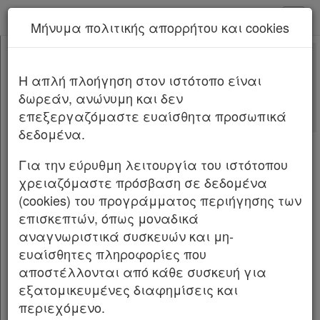
kodiko - Αρχική
Μήνυμα πολιτικής απορρήτου και cookies
Νέα υπηρεσία Kodiko Assistant.
Περισσότερα
12
[-]
Π.Υ.Σ. 12/2026
H απλή πλοήγηση στον ιστότοπο είναι
Κεφαλίδα
δωρεάν, ανώνυμη και δεν
Σώμα
Πράξη
12
της 26.5.2026
επεξεργαζόμαστε ευαίσθητα προσωπικά
ΦΕΚ Α 86/29.05.2026
Υπογραφές
δεδομένα.
Συνυπογραφή από το Ελληνικό Δημόσιο της
σύμβασης παραχώρησης των δικαιωμάτων
Για την εύρυθμη λειτουργία του ιστότοπου
διοίκησης, διαχείρισης, λειτουργίας,
χρειαζόμαστε πρόσβαση σε δεδομένα
ανάπτυξης, επέκτασης, συντήρησης και
(cookies) του προγράμματος περιήγησης των
εκμετάλλευσης του Διεθνούς Αερολιμένος
επισκεπτών, όπως μοναδικά
Καλαμάτας «Καπετάν Βασ.
αναγνωριστικά συσκευών και μη-
Κωνσταντακόπουλος», της απευθείας
ευαίσθητες πληροφορίες που
σύμβασης με το Δημόσιο και της συμφωνίας
αποστέλλονται από κάθε συσκευή για
πολυμερούς διαιτησίας, ορισμός των
εξατομικευμένες διαφημίσεις και
αρμόδιων οργάνων και παροχή
περιεχόμενο.