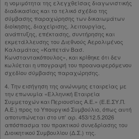
Συνδρομής
η νομιμότητα της ελεγχθείσας διαγωνιστικής
διαδικασίας και το τελικό σχέδιο της
σύμβασης παραχώρησης των δικαιωμάτων
Ατομική
διοίκησης, διαχείρισης, λειτουργίας,
συνδρομή
ανάπτυξης, επέκτασης, συντήρησης και
εκμετάλλευσης του Διεθνούς Αερολιμένος
Ομαδικά
Καλαμάτας «Καπετάν Βασ.
πακέτα
Κωνσταντακόπουλος», και κρίθηκε ότι δεν
κωλύεται η υπογραφή του προαναφερόμενου
Παροχές
σχεδίου σύμβασης παραχώρησης.
σε
4. Την εισήγηση της ανώνυμης εταιρείας με
συνδρομητές
την επωνυμία «Ελληνική Εταιρεία
Συμμετοχών και Περιουσίας Α.Ε.» (Ε.Ε.ΣΥ.Π.
Α.Ε.) προς το Υπουργικό Συμβούλιο, όπως αυτή
αποτυπώνεται στο υπ’ αρ. 453/12.5.2026
Ενεργοί
απόσπασμα του πρακτικού συνεδρίασης του
Διοικητικού Συμβουλίου (Δ.Σ.) της.
συνδρομητές