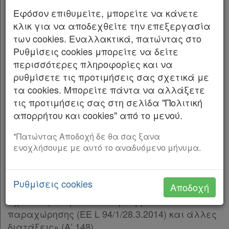
εξουσιοδότησης στους Υπουργούς Εθνικής
Εφόσον επιθυμείτε, μπορείτε να κάνετε
Οικονομίας και Οικονομικών, Εθνικής Άμυνας
κλικ για να αποδεχθείτε την επεξεργασία
και Υποδομών και Μεταφορών.
των cookies. Εναλλακτικά, πατώντας στο
ΤΟ ΥΠΟΥΡΓΙΚΟ ΣΥΜΒΟΥΛΙΟ
Ρυθμίσεις cookies μπορείτε να δείτε
περισσότερες πληροφορίες και να
Έχοντας υπόψη: 1. Τις διατάξεις: α) Του
ρυθμίσετε τις προτιμήσεις σας σχετικά με
άρθρου 198 του ν. 4389/2016 «Επείγουσες
τα cookies. Μπορείτε πάντα να αλλάξετε
διατάξεις για την εφαρμογή της συμφωνίας
τις προτιμήσεις σας στη σελίδα "Πολιτική
δημοσιονομικών στόχων και διαρθρωτικών
απορρήτου και cookies" από το μενού.
μεταρρυθμίσεων και άλλες διατάξεις»
(Α’ 94), και ιδίως της παρ. 1, β) του ν. 4413/2016
*Πατώντας Αποδοχή δε θα σας ξανα
ενοχλήσουμε με αυτό το αναδυόμενο μήνυμα.
«Ανάθεση και εκτέλεση συμβάσεων
παραχώρησης Εναρμόνιση με την Οδηγία
2014/23/ΕΕ του Ευρωπαϊκού Κοινοβουλίου και
Ρυθμίσεις cookies
Αποδοχή
του Συμβουλίου της 26ης Φεβρουαρίου 2014
σχετικά με την ανάθεση συμβάσεων
παραχώρησης (EE L 94/1/28.3.2014) και άλλες
διατάξεις» (Α’ 148),