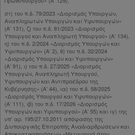
Assistant
Πρωθυπουργού» (Α’ 129),
στ) του π.δ. 79/2023 «Διορισμός Υπουργών,
Νομολογία
Αναπληρωτών Υπουργών και Υφυπουργών»
(Α’ 131), ζ) του π.δ. 81/2023 «Διορισμός
Kodiko
Υπουργού και Αναπληρωτή Υπουργού» (Α’ 134),
Forum
η) του π.δ. 2/2024 «Διορισμός Υπουργών και
Υφυπουργών» (Α’ 2), θ) του π.δ. 32/2024
Αναζήτηση
«Διορισμός Υπουργών και Υφυπουργών»
Κ.Α.Δ.
(Α’ 91), ι) του π.δ. 27/2025 «Διορισμός
Υπουργών, Αναπληρωτή Υπουργού,
Διακρατικές
Υφυπουργών και Αντιπροέδρου της
Συμφωνίες
Κυβέρνησης» (Α’ 44), ια) του π.δ. 58/2025
«Διορισμός Υπουργού και Υφυπουργών»
Ελλάδας
(Α’ 111), ιβ) του π.δ. 17/2026 «Διορισμός
Υπουργών και Υφυπουργού» (Α’ 55) και ιγ) της
υπ’ αρ. 195/27.10.2011 απόφασης της
Διυπουργικής Επιτροπής Αναδιαρθρώσεων και
Πληροφορίες
Αποκρατικοποιήσεων «Μεταφορά στην