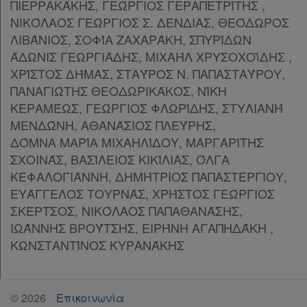
ΠΙΕΡΡΑΚΆΚΗΣ, ΓΕΏΡΓΙΟΣ ΓΕΡΑΠΕΤΡΊΤΗΣ ,
ΝΙΚΌΛΑΟΣ ΓΕΏΡΓΙΟΣ Σ. ΔΈΝΔΙΑΣ, ΘΕΌΔΩΡΟΣ
ΛΙΒΆΝΙΟΣ, ΣΟΦΊΑ ΖΑΧΑΡΆΚΗ, ΣΠΥΡΊΔΩΝ
ΆΔΩΝΙΣ ΓΕΩΡΓΙΆΔΗΣ, ΜΙΧΑΉΛ ΧΡΥΣΟΧΟΐΔΗΣ ,
ΧΡΊΣΤΟΣ ΔΉΜΑΣ, ΣΤΑΎΡΟΣ Ν. ΠΑΠΑΣΤΑΎΡΟΥ,
ΠΑΝΑΓΙΏΤΗΣ ΘΕΟΔΩΡΙΚΆΚΟΣ, ΝΊΚΗ
ΚΕΡΑΜΈΩΣ, ΓΕΏΡΓΙΟΣ ΦΛΩΡΊΔΗΣ, ΣΤΥΛΙΑΝΉ
ΜΕΝΔΏΝΗ, ΑΘΑΝΆΣΙΟΣ ΠΛΕΎΡΗΣ,
ΔΌΜΝΑ ΜΑΡΊΑ ΜΙΧΑΗΛΊΔΟΥ, ΜΑΡΓΑΡΊΤΗΣ
ΣΧΟΙΝΆΣ, ΒΑΣΊΛΕΙΟΣ ΚΙΚΊΛΙΑΣ, ΌΛΓΑ
ΚΕΦΑΛΟΓΙΆΝΝΗ, ΔΗΜΉΤΡΙΟΣ ΠΑΠΑΣΤΕΡΓΊΟΥ,
ΕΥΆΓΓΕΛΟΣ ΤΟΥΡΝΆΣ, ΧΡΉΣΤΟΣ ΓΕΏΡΓΙΟΣ
ΣΚΈΡΤΣΟΣ, ΝΙΚΌΛΑΟΣ ΠΑΠΑΘΑΝΆΣΗΣ,
ΙΩΆΝΝΗΣ ΒΡΟΎΤΣΗΣ, ΕΙΡΉΝΗ ΑΓΑΠΗΔΆΚΗ ,
ΚΩΝΣΤΑΝΤΊΝΟΣ ΚΥΡΑΝΆΚΗΣ
©
2026
Επικοινωνία