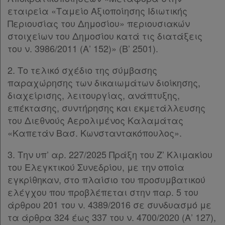
εταιρεία «Ταμείο Αξιοποίησης Ιδιωτικής
Εταιρεία
Περιουσίας του Δημοσίου» περιουσιακών
στοιχείων του Δημοσίου κατά τις διατάξεις
Επικοινωνία
του ν. 3986/2011 (Α’ 152)» (Β’ 2501).
Όροι
2. Το τελικό σχέδιο της σύμβασης
παραχώρησης των δικαιωμάτων διοίκησης,
χρήσης
διαχείρισης, λειτουργίας, ανάπτυξης,
επέκτασης, συντήρησης και εκμετάλλευσης
Πολιτική
του Διεθνούς Αερολιμένος Καλαμάτας
απορρήτου
«Καπετάν Βασ. Κωνσταντακόπουλος».
και
3. Την υπ’ αρ. 227/2025 Πράξη του Ζ’ Κλιμακίου
cookies
του Ελεγκτικού Συνεδρίου, με την οποία
εγκρίθηκαν, στο πλαίσιο του προσυμβατικού
ελέγχου που προβλέπεται στην παρ. 5 του
άρθρου 201 του ν. 4389/2016 σε συνδυασμό με
Απόκτηση
τα άρθρα 324 έως 337 του ν. 4700/2020 (Α’ 127),