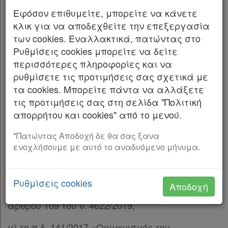
δυναμένων να κηδευθώσι δημοσία δαπάνη»
Εφόσον επιθυμείτε, μπορείτε να κάνετε
(Α’ 209),
κλικ για να αποδεχθείτε την επεξεργασία
των cookies. Εναλλακτικά, πατώντας στο
β) του άρθρου 109 του ν. 4622/2019 «Επιτελικό
Ρυθμίσεις cookies μπορείτε να δείτε
Κράτος: οργάνωση, λειτουργία και
περισσότερες πληροφορίες και να
διαφάνεια της Κυβέρνησης, των κυβερνητικών
Χρήσιμα
ρυθμίσετε τις προτιμήσεις σας σχετικά με
οργάνων και της κεντρικής δημόσιας
τα cookies. Μπορείτε πάντα να αλλάξετε
διοίκησης» (Α’ 133), σε συνδυασμό με την
τις προτιμήσεις σας στη σελίδα "Πολιτική
υπ’ αρ. 59/7.2.2020 εγκύκλιο του Υπουργού
Assistant
απορρήτου και cookies" από το μενού.
Επικρατείας «Οδηγίες εφαρμογής του άρθρου
Νομολογία
109 του ν. 4622/2019 (Α’ 133) σχετικά με την
*Πατώντας Αποδοχή δε θα σας ξανα
αρμοδιότητα των Προϊσταμένων Γενικών
ενοχλήσουμε με αυτό το αναδυόμενο μήνυμα.
Kodiko
Διευθύνσεων των Υπουργείων για την τελική
υπογραφή ατομικών διοικητικών πράξεων» και
Forum
την επείγουσα ανάγκη για την έκδοση της
Ρυθμίσεις cookies
Αποδοχή
παρούσας πράξης σύμφωνα με την παρ. 3 του
Αναζήτηση
άρθρου 109 του ν. 4622/2019,
Κ.Α.Δ.
γ) το π.δ. 141/2017 «Οργανισμός του