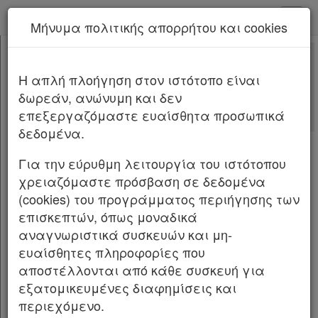
kodiko - Αρχική
Μήνυμα πολιτικής απορρήτου και cookies
Νέα υπηρεσία Kodiko Assistant.
Περισσότερα
29954
[-]
Υπ. Απόφαση 29954/2026
H απλή πλοήγηση στον ιστότοπο είναι
Κεφαλίδα
δωρεάν, ανώνυμη και δεν
Σώμα
Αριθμ.
29954
ΦΕΚ Β 3052/02.06.2026
επεξεργαζόμαστε ευαίσθητα προσωπικά
Υπογραφές
δεδομένα.
Κηδεία με δημόσια δαπάνη του Νικολάου
Ταγαρά.
Για την εύρυθμη λειτουργία του ιστότοπου
χρειαζόμαστε πρόσβαση σε δεδομένα
ΟΙ ΥΠΟΥΡΓΟΙ ΕΘΝΙΚΗΣ ΟΙΚΟΝΟΜΙΑΣ ΚΑΙ
(cookies) του προγράμματος περιήγησης των
ΟΙΚΟΝΟΜΙΚΩΝ ΕΣΩΤΕΡΙΚΩΝ ΠΕΡΙΒΑΛΛΟΝΤΟΣ
επισκεπτών, όπως μοναδικά
ΚΑΙ ΕΝΕΡΓΕΙΑΣ
αναγνωριστικά συσκευών και μη-
ευαίσθητες πληροφορίες που
Έχοντας υπόψη: 1. Τις διατάξεις:
αποστέλλονται από κάθε συσκευή για
εξατομικευμένες διαφημίσεις και
α) Της παρ. 1 του άρθρου 1 του ν. 409/1976
περιεχόμενο.
«Περί καθορισμού κατηγοριών προσώπων