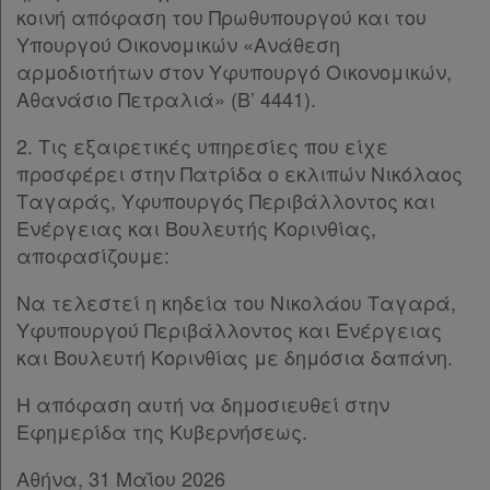
απορρήτου
κοινή απόφαση του Πρωθυπουργού και του
και
Υπουργού Οικονομικών «Ανάθεση
αρμοδιοτήτων στον Υφυπουργό Οικονομικών,
cookies
Αθανάσιο Πετραλιά» (Β’ 4441).
2. Τις εξαιρετικές υπηρεσίες που είχε
προσφέρει στην Πατρίδα ο εκλιπών Νικόλαος
Απόκτηση
Ταγαράς, Υφυπουργός Περιβάλλοντος και
Συνδρομής
Ενέργειας και Βουλευτής Κορινθίας,
αποφασίζουμε:
Ατομική
Να τελεστεί η κηδεία του Νικολάου Ταγαρά,
Υφυπουργού Περιβάλλοντος και Ενέργειας
συνδρομή
και Βουλευτή Κορινθίας με δημόσια δαπάνη.
Ομαδικά
Η απόφαση αυτή να δημοσιευθεί στην
πακέτα
Εφημερίδα της Κυβερνήσεως.
Παροχές
Αθήνα, 31 Μαΐου 2026