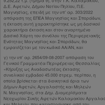
9.252,22 τ.μ. (τμήμα 9), στην Τ.Κ. Καλαμακίου,
Δ.Ε. Αφετών, Δήμου Νοτίου Πηλίου, Π.Ε.
Μαγνησίας, επειδή με την υπ’ αρ. 303/2022
απόφαση της ΕΠΕΑ Μαγνησίας και Σποράδων,
η έκταση αυτή χαρακτηρίστηκε ως μη δασικού
χαρακτήρα έκταση και στον αναρτημένο
Δασικό Χάρτη του συνόλου της Περιφερειακής
Ενότητας Μαγνησίας και Σποράδων, θα
εμφανίζεται με τον κωδικό ΑΑ/ΑΝ, και
γ) την υπ’ αρ. 2654/09-08-2007 απόφαση του
Γενικού Γραμματέα Περιφέρειας Θεσσαλίας
«Κήρυξης ως Αναδασωτέας έκτασης
συνολικού εμβαδού 45.000 στρεμ. περίπου, η
οποία βρίσκεται στα διοικητικά όρια των
Δήμων Αφετών, Αργαλαστής και Μηλεών
Ν. Μαγνησίας, στα Δημ. Διαμερίσματα
Νεοχωρίου Συκής Αφετών Καλαμακίου Αργαλασ
και Μηλεών, που καταστράφηκε από την