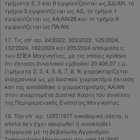
τμήματα 2, 3 και 9 εμφανίζονται ως ΔΔ/ΑΝ, το
Ατομική
τμήμα 5 εμφανίζεται ως ΑΔ, το τμήμα 1
συνδρομή
εμφανίζεται ως ΑΑ/ΑΝ/28 και το τμήμα 8
εμφανίζεται ως ΠΑ/ΑΝ.
Ομαδικά
πακέτα
17. Τις υπ’ αρ. 24/2022, 303/2022, 125/2024,
132/2024, 162/2024 και 205/2024 αποφάσεις
Παροχές
των ΕΠΕΑ Μαγνησίας, με τις οποίες κρίθηκε
ότι έκταση συνολικού εμβαδού 20.406,07 τ.μ.
σε
(τμήματα 2, 3, 4, 5, 6, 7, 8, 9) χαρακτηρίζεται
συνδρομητές
διαχρονικά ως μη δασικού χαρακτήρα έκταση
και της αποδόθηκε ο χαρακτηρισμός ΑΑ/ΑΝ
στον αναρτημένο Δασικό Χάρτη του συνόλου
της Περιφερειακής Ενότητας Μαγνησίας.
Ενεργοί
18. Την υπ’ αρ. 1297/1977 οικοδομική άδεια, η
συνδρομητές
οποία δεν έχει ακυρωθεί ή ανακληθεί
σύμφωνα με τη βεβαίωση Αγρονόμου
Τα
Τοπογράφου Μηχανικού στο από 10-2020