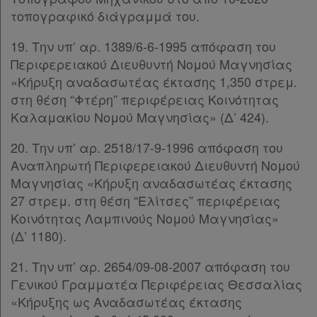
τοπογραφικό διάγραμμά του.
αγαπημένα
μου
19. Την υπ’ αρ. 1389/6-6-1995 απόφαση του
Περιφερειακού Διευθυντή Νομού Μαγνησίας
Οι
«Κήρυξη αναδασωτέας έκτασης 1,350 στρεμ.
σημειώσεις
στη θέση “Φτέρη” περιφέρειας Κοινότητας
Καλαμακίου Νομού Μαγνησίας» (Δ’ 424).
μου
20. Την υπ’ αρ. 2518/17-9-1996 απόφαση του
Ψάχνω
Αναπληρωτή Περιφερειακού Διευθυντή Νομού
και
Μαγνησίας «Κήρυξη αναδασωτέας έκτασης
27 στρεμ. στη θέση “Ελίτσες” περιφέρειας
δε
Κοινότητας Λαμπινούς Νομού Μαγνησίας»
βρίσκω
(Δ’ 1180).
21. Την υπ’ αρ. 2654/09-08-2007 απόφαση του
Γενικού Γραμματέα Περιφέρειας Θεσσαλίας
«Κήρυξης ως Αναδασωτέας έκτασης