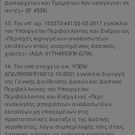
Δασαρχείων και Τμημάτων που υπάγονται σε
αυτές» (Β’ 4528).
Kodiko
Forum
13. Την υπ’ αρ. 153373/441/22-02-2017 εγκύκλιο
του Υπουργείου Περιβάλλοντος και Ενέργειας
Αναζήτηση
«Περιοχές κηρυγμένων αναδασωτέων
εκτάσεων στους αναρτημένους δασικούς
Κ.Α.Δ.
χάρτες» (ΑΔΑ: 61ΤΗ4653Π8-Ω7Θ).
Διακρατικές
14. Την υπό στοιχεία οικ. ΥΠΕΝ/
Συμφωνίες
ΔΠΔ/95099/5160/12-10-2021 εγκύκλιο διαταγή
Ελλάδας
της Γενικής Διεύθυνσης Δασών και Δασικού
Περιβάλλοντος του Υπουργείου
Περιβάλλοντος και Ενέργειας «Περί
ανάκλησης αποφάσεων αναδασωτέων,
Πληροφορίες
εκτάσεων μη υπαγομένων στις
προστατευτικές διατάξεις της δασικής
νομοθεσίας, λόγω συμπερίληψής τους στους
Εταιρεία
δασικούς χάρτες ως τμήματα ευρύτερης