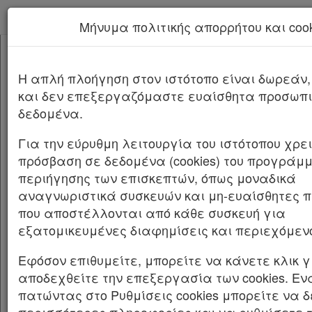
kodiko - Αρχική
Μήνυμα πολιτικής απορρήτου και cook
Νέα υπηρεσία Kodiko Assistant.
Περισσότερα
191737
[-]
Αποφάσεις Οργάνων 191737/2026
H απλή πλοήγηση στον ιστότοπο είναι δωρεάν
Κεφαλίδα
και δεν επεξεργαζόμαστε ευαίσθητα προσωπ
Σώμα
Αριθμ.
191737
ΦΕΚ Δ 435/28.05.2026
δεδομένα.
Υπογραφές
Μερική ανάκληση της υπ’ αρ. 1389/6-6-1995
Για την εύρυθμη λειτουργία του ιστότοπου χρ
απόφασης του Περιφερειακού Διευθυντή
πρόσβαση σε δεδομένα (cookies) του προγράμ
Νομού Μαγνησίας, της υπ’ αρ. 2518/17-9-1996
περιήγησης των επισκεπτών, όπως μοναδικά
απόφασης του Αναπληρωτή Περιφερειακού
αναγνωριστικά συσκευών και μη-ευαίσθητες 
Διευθυντή Νομού Μαγνησίας και της υπ’ αρ.
που αποστέλλονται από κάθε συσκευή για
2654/9-8-2007 απόφασης του Γενικού
εξατομικευμένες διαφημίσεις και περιεχόμεν
Γραμματέα Περιφέρειας Θεσσαλίας, περί
Εφόσον επιθυμείτε, μπορείτε να κάνετε κλικ γ
κήρυξης έκτασης ως αναδασωτέας, ως προς
αποδεχθείτε την επεξεργασία των cookies. Εν
την έκταση συνολικού εμβαδού 710,20 τ.μ.,
πατώντας στο Ρυθμίσεις cookies μπορείτε να δ
9.252,22 τ.μ. και 13.325,23 τ.μ. αντίστοιχα,