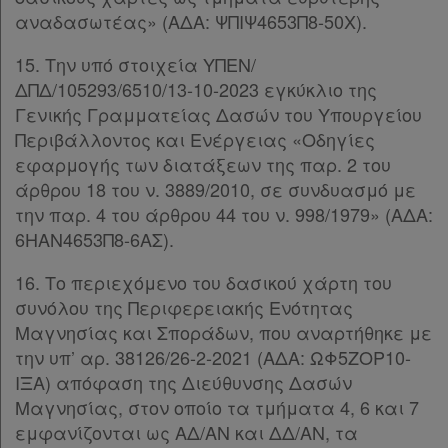
αναδασωτέας» (ΑΔΑ: ΨΠΙΨ4653Π8-50Χ).
Επικοινωνία
15. Την υπό στοιχεία ΥΠΕΝ/
Όροι
ΔΠΔ/105293/6510/13-10-2023 εγκύκλιο της
χρήσης
Γενικής Γραμματείας Δασών του Υπουργείου
Περιβάλλοντος και Ενέργειας «Οδηγίες
Πολιτική
εφαρμογής των διατάξεων της παρ. 2 του
άρθρου 18 του ν. 3889/2010, σε συνδυασμό με
απορρήτου
την παρ. 4 του άρθρου 44 του ν. 998/1979» (ΑΔΑ:
και
6ΗΑΝ4653Π8-6ΑΣ).
cookies
16. Το περιεχόμενο του δασικού χάρτη του
συνόλου της Περιφερειακής Ενότητας
Μαγνησίας και Σποράδων, που αναρτήθηκε με
Απόκτηση
την υπ’ αρ. 38126/26-2-2021 (ΑΔΑ: ΩΦ5ΖΟΡ10-
ΙΞΑ) απόφαση της Διεύθυνσης Δασών
Συνδρομής
Μαγνησίας, στον οποίο τα τμήματα 4, 6 και 7
εμφανίζονται ως ΑΔ/ΑΝ και ΔΔ/ΑΝ, τα