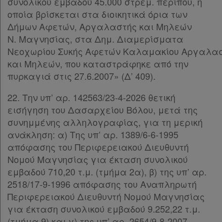
συνολικού εμβαδού 45.000 στρεμ. περίπου, η
οποία βρίσκεται στα διοικητικά όρια των
Δήμων Αφετών, Αργαλαστής και Μηλεών
Ν. Μαγνησίας, στα Δημ. Διαμερίσματα
Νεοχωρίου Συκής Αφετών Καλαμακίου Αργαλασ
και Μηλεών, που καταστράφηκε από την
πυρκαγιά στις 27.6.2007» (Δ’ 409).
22. Την υπ’ αρ. 142563/23-4-2026 θετική
εισήγηση του Δασαρχείου Βόλου, μετά της
συνημμένης αλληλογραφίας, για τη μερική
ανάκληση: α) Της υπ’ αρ. 1389/6-6-1995
απόφασης του Περιφερειακού Διευθυντή
Νομού Μαγνησίας για έκταση συνολικού
εμβαδού 710,20 τ.μ. (τμήμα 2α), β) της υπ’ αρ.
2518/17-9-1996 απόφασης του Αναπληρωτή
Περιφερειακού Διευθυντή Νομού Μαγνησίας
για έκταση συνολικού εμβαδού 9.252,22 τ.μ.
(τμήμα 9) και γ) της υπ’ αρ. 2654/9-8-2007