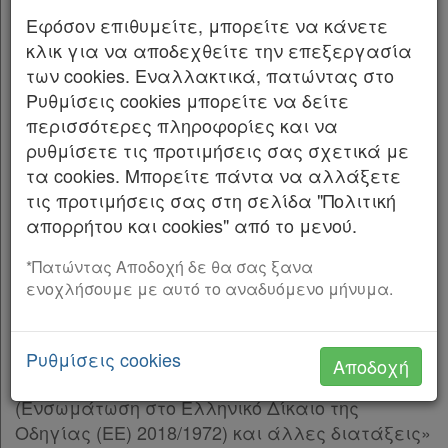
Εφόσον επιθυμείτε, μπορείτε να κάνετε
Η ΠΡΟΪΣΤΑΜΕΝΗ ΤΗΣ ΓΕΝΙΚΗΣ ΔΙΕΥΘΥΝΣΗΣ
κλικ για να αποδεχθείτε την επεξεργασία
ΠΡΟΔΙΑΓΡΑΦΩΝ, ΜΗΤΡΩΩΝ ΚΑΙ
των cookies. Εναλλακτικά, πατώντας στο
ΑΠΑΛΛΟΤΡΙΩΣΕΩΝ ΤΟΥ ΥΠΟΥΡΓΕΙΟΥ
Ρυθμίσεις cookies μπορείτε να δείτε
ΥΠΟΔΟΜΩΝ ΚΑΙ ΜΕΤΑΦΟΡΩΝ
περισσότερες πληροφορίες και να
Έχοντας υπόψη: 1. Τον Κώδικα Αναγκαστικών
ρυθμίσετε τις προτιμήσεις σας σχετικά με
Απαλλοτριώσεων Ακινήτων (ν. 2882/2001, Α’ 17)
τα cookies. Μπορείτε πάντα να αλλάξετε
και ιδίως το άρθρο 1 αυτού.
τις προτιμήσεις σας στη σελίδα "Πολιτική
απορρήτου και cookies" από το μενού.
2. Το άρθρο 33 του ν.δ. 3881/1958 «Περί ‘Έργων
Εγγείων Βελτιώσεων» (Α’ 181).
*Πατώντας Αποδοχή δε θα σας ξανα
ενοχλήσουμε με αυτό το αναδυόμενο μήνυμα.
3. Τον ν. 4727/2020 «Ψηφιακή Διακυβέρνηση
(Ενσωμάτωση στην Ελληνική Νομοθεσία της
Οδηγίας (ΕΕ) 2016/2102 και της Οδηγίας (ΕΕ)
Ρυθμίσεις cookies
Αποδοχή
2019/1024) Ηλεκτρονικές Επικοινωνίες
(Ενσωμάτωση στο Ελληνικό Δίκαιο της
Οδηγίας (ΕΕ) 2018/1972) και άλλες διατάξεις»