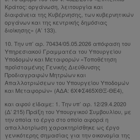
Κράτος: οργάνωση, λειτουργία και
Διακρατικές
διαφάνεια της Κυβέρνησης, των κυβερνητικών
Συμφωνίες
οργάνων και της κεντρικής δημόσιας
διοίκησης» (Α’ 133).
Ελλάδας
10. Την υπ’ αρ. 70434/05.05.2026 απόφαση του
Υπηρεσιακού Γραμματέα του Υπουργείου
Υποδομών και Μεταφορών «Τοποθέτηση
Πληροφορίες
προϊσταμένης Γενικής Διεύθυνσης
Προδιαγραφών Μητρώων και
Απαλλοτριώσεων του Υπουργείου Υποδομών
Εταιρεία
και Μεταφορών» (ΑΔΑ: 6ΧΦΣ465ΧΘΞ-ΘΕ4),
Επικοινωνία
και αφού είδαμε: 1. Την υπ’ αρ. 12/29.4.2020
(Δ’ 215) Πράξη του Υπουργικού Συμβουλίου, με
Όροι
την οποία το έργο στο οποίο αφορά η
χρήσης
απαλλοτρίωση χαρακτηρίσθηκε ως έργο
γενικότερης σημασίας για την οικονομία της