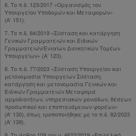
6. Το π.δ. 123/2017 «Οργανισμός του
Υπουργείου Υποδομών και Μεταφορών»
(Α’ 151).
7. Το π.δ. 84/2019 «Σύσταση και κατάργηση
Γενικών Γραμματειών και Ειδικών
Γραμματειών/Ενιαίων Διοικητικών Τομέων
Χρήσιμα
Υπουργείων» (Α’ 123).
8. Το π.δ. 77/2023 «Σύσταση Υπουργείου και
Assistant
μετονομασία Υπουργείων Σύσταση,
κατάργηση και μετονομασία Γενικών και
Νομολογία
Ειδικών Γραμματειών Μεταφορά
αρμοδιοτήτων, υπηρεσιακών μονάδων, θέσεων
Kodiko
προσωπικού και εποπτευόμενων φορέων»
Forum
(Α’ 130), όπως τροποποιήθηκε με το π.δ. 82/2023
(Α’ 139).
Αναζήτηση
Κ.Α.Δ.
9. Το άρθρο 109 του ν. 4622/2019 «Επιτελικό