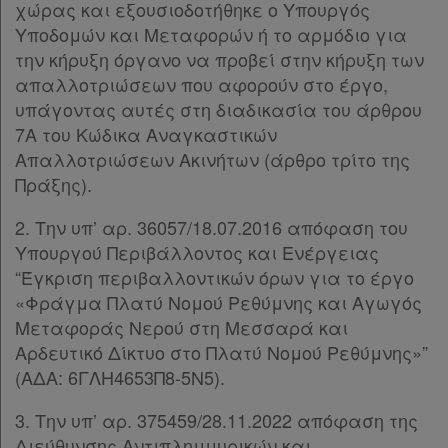
Πολιτική
χώρας και εξουσιοδοτήθηκε ο Υπουργός
απορρήτου
Υποδομών και Μεταφορών ή το αρμόδιο για
την κήρυξη όργανο να προβεί στην κήρυξη των
και
απαλλοτριώσεων που αφορούν στο έργο,
cookies
υπάγοντας αυτές στη διαδικασία του άρθρου
7Α του Κώδικα Αναγκαστικών
Απαλλοτριώσεων Ακινήτων (άρθρο τρίτο της
Πράξης).
Απόκτηση
2. Την υπ’ αρ. 36057/18.07.2016 απόφαση του
Συνδρομής
Υπουργού Περιβάλλοντος και Ενέργειας
“Έγκριση περιβαλλοντικών όρων για το έργο
Ατομική
«Φράγμα Πλατύ Νομού Ρεθύμνης και Αγωγός
Μεταφοράς Νερού στη Μεσσαρά και
συνδρομή
Αρδευτικό Δίκτυο στο Πλατύ Νομού Ρεθύμνης»”
(ΑΔΑ: 6ΓΛΗ4653Π8-5Ν5).
Ομαδικά
πακέτα
3. Την υπ’ αρ. 375459/28.11.2022 απόφαση της
Διεύθυνσης Αντιπλημμυρικών και