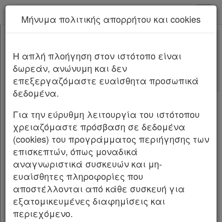
kodiko - Αρχική
Μήνυμα πολιτικής απορρήτου και cookies
Νέα υπηρεσία Kodiko Assistant.
Περισσότερα
84476
[-]
Αποφάσεις Οργάνων 84476/2026
H απλή πλοήγηση στον ιστότοπο είναι
Κεφαλίδα
δωρεάν, ανώνυμη και δεν
Σώμα
Αριθμ.
84476
ΦΕΚ Δ 436/28.05.2026
επεξεργαζόμαστε ευαίσθητα προσωπικά
Υπογραφές
δεδομένα.
Κήρυξη αναγκαστικής απαλλοτρίωσης
ακινήτων που απαιτούνται για την
Για την εύρυθμη λειτουργία του ιστότοπου
κατασκευή του έργου: «Έργα Φράγματος
χρειαζόμαστε πρόσβαση σε δεδομένα
Πλατύ Νομού Ρεθύμνου με αγωγό
(cookies) του προγράμματος περιήγησης των
μεταφοράς προς Μεσσαρά Νομού
επισκεπτών, όπως μοναδικά
Ηρακλείου και αρδευτικά δίκτυα Νομού
αναγνωριστικά συσκευών και μη-
Ρεθύμνου», στην Τ.Κ. Κλήματος, της Δ.Ε.
ευαίσθητες πληροφορίες που
αποστέλλονται από κάθε συσκευή για
Τυμπακίου, του Δήμου Φαιστού, στην
εξατομικευμένες διαφημίσεις και
Περιφερειακή Ενότητα Ηρακλείου (ΤΜΗΜΑ
περιεχόμενο.
Ζ’).