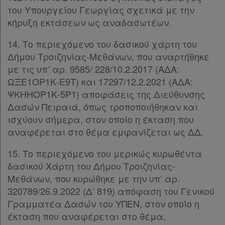
Ενεργοί
του Υπουργείου Γεωργίας σχετικά με την
συνδρομητές
κήρυξη εκτάσεων ως αναδασωτέων.
14. Το περιεχόμενο του δασικού χάρτη του
Τα
Δήμου Τροιζηνίας-Μεθάνων, που αναρτήθηκε
με τις υπ’ αρ. 9585/ 228/10.2.2017 (ΑΔΑ:
αγαπημένα
ΩΞΕ1ΟΡ1Κ-Ε9Τ) και 17297/12.2.2021 (ΑΔΑ:
μου
ΨΚΗΗΟΡ1Κ-5Ρ1) αποφάσεις της Διεύθυνσης
Δασών Πειραιά, όπως τροποποιήθηκαν και
Οι
ισχύουν σήμερα, στον οποίο η έκταση που
σημειώσεις
αναφέρεται στο θέμα εμφανίζεται ως ΔΔ.
μου
15. Το περιεχόμενο του μερικώς κυρωθέντα
δασικού Χάρτη του Δήμου Τροιζηνίας-
Ψάχνω
Μεθάνων, που κυρώθηκε με την υπ’ αρ.
και
320789/26.9.2022 (Δ’ 819) απόφαση του Γενικού
δε
Γραμματέα Δασών του ΥΠΕΝ, στον οποίο η
βρίσκω
έκταση που αναφέρεται στο θέμα,