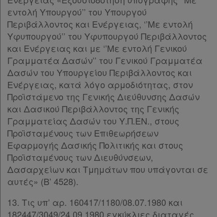
Απόκτηση
εντολή Υπουργού’’ του Υπουργού
Περιβάλλοντος και Ενέργειας, ‘’Με εντολή
Συνδρομής
Υφυπουργού’’ του Υφυπουργού Περιβάλλοντος
και Ενέργειας και με ‘’Με εντολή Γενικού
Γραμματέα Δασών’’ του Γενικού Γραμματέα
Ατομική
Δασών του Υπουργείου Περιβάλλοντος και
συνδρομή
Ενέργειας, κατά λόγο αρμοδιότητας, στον
Προϊστάμενο της Γενικής Διεύθυνσης Δασών
Ομαδικά
και Δασικού Περιβάλλοντος της Γενικής
πακέτα
Γραμματείας Δασών του Υ.Π.ΕΝ., στους
Προϊσταμένους των Επιθεωρήσεων
Παροχές
Εφαρμογής Δασικής Πολιτικής και στους
σε
Προϊσταμένους των Διευθύνσεων,
Δασαρχείων και Τμημάτων που υπάγονται σε
συνδρομητές
αυτές» (Β’ 4528).
13. Τις υπ’ αρ. 160417/1180/08.07.1980 και
182447/3049/24.09.1980 εγκύκλιες διαταγές