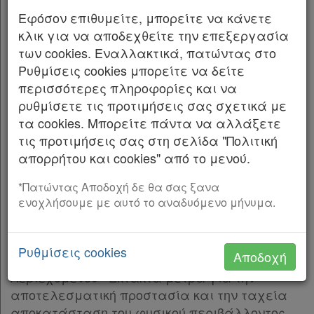
Συντάγματος.
Εφόσον επιθυμείτε, μπορείτε να κάνετε
κλικ για να αποδεχθείτε την επεξεργασία
2. Την παρ. 1 του άρθρου 38 και τις παρ. 1 και 3
των cookies. Εναλλακτικά, πατώντας στο
του άρθρου 41 του ν. 998/1979 «Περί
Ρυθμίσεις cookies μπορείτε να δείτε
προστασίας των δασών και των δασικών εν
περισσότερες πληροφορίες και να
γένει εκτάσεων της Χώρας» (Α’ 289).
ρυθμίσετε τις προτιμήσεις σας σχετικά με
τα cookies. Μπορείτε πάντα να αλλάξετε
3. Τον ν. 4727/2020 «Ψηφιακή Διακυβέρνηση
τις προτιμήσεις σας στη σελίδα "Πολιτική
(Ενσωμάτωση στην Ελληνική Νομοθεσία της
απορρήτου και cookies" από το μενού.
Οδηγίας (ΕΕ) 2016/2102 και της Οδηγίας (ΕΕ)
2019/1024) Ηλεκτρονικές Επικοινωνίες
*Πατώντας Αποδοχή δε θα σας ξανα
(Ενσωμάτωση στο Ελληνικό Δίκαιο της
ενοχλήσουμε με αυτό το αναδυόμενο μήνυμα.
Οδηγίας (ΕΕ) 2018/1972) και άλλες διατάξεις»
(Α’ 184).
Ρυθμίσεις cookies
Αποδοχή
4. Την από 13.8.2021 Πράξη Νομοθετικού
Περιεχομένου «Έκτακτα μέτρα για την
αποτελεσματική προστασία και την ταχεία
αποκατάσταση του φυσικού περιβάλλοντος,