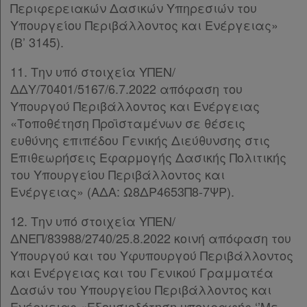
Περιφερειακών Δασικών Υπηρεσιών του
Πληροφορίες
Υπουργείου Περιβάλλοντος και Ενέργειας»
(Β’ 3145).
Εταιρεία
11. Την υπό στοιχεία ΥΠΕΝ/
ΔΔΥ/70401/5167/6.7.2022 απόφαση του
Επικοινωνία
Υπουργού Περιβάλλοντος και Ενέργειας
«Τοποθέτηση Προϊσταμένων σε θέσεις
Όροι
ευθύνης επιπέδου Γενικής Διεύθυνσης στις
χρήσης
Επιθεωρήσεις Εφαρμογής Δασικής Πολιτικής
του Υπουργείου Περιβάλλοντος και
Πολιτική
Ενέργειας» (ΑΔΑ: Ω8ΔΡ4653Π8-7ΨΡ).
απορρήτου
12. Την υπό στοιχεία ΥΠΕΝ/
και
ΔΝΕΠ/83988/2740/25.8.2022 κοινή απόφαση του
cookies
Υπουργού και του Υφυπουργού Περιβάλλοντος
και Ενέργειας και του Γενικού Γραμματέα
Δασών του Υπουργείου Περιβάλλοντος και
Ενέργειας «Εξουσιοδότηση υπογραφής ‘’Με