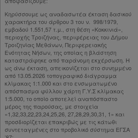
αποφασίζουμε:
Κηρύσσουμε ως αναδασωτέα έκταση δασικού
χαρακτήρα του άρθρου 3 του ν. 998/1979,
εμβαδού 1.551,57 τ.μ., στη θέση «Κοκκινιά»,
περιοχής Τροιζήνας, περιφέρειας του Δήμου
Τροιζηνίας Μεθάνων, Περιφερειακής
Ενότητας Νήσων, της οποίας η βλάστηση
καταστράφηκε από παράνομη εκχέρσωση. Η
ως άνω έκταση, απεικονίζεται στο συνημμένο
από 13.05.2026 τοπογραφικό διάγραμμα
κλίμακας 1:1.000 και στο ενσωματωμένο
απόσπασμα φύλλου χάρτη Γ.Υ.Σ κλίμακας
1:5.000, το οποίο αποτελεί αναπόσπαστο
μέρος της παρούσας, με στοιχεία
«1,32,33,22,23,24,25,26, 27,28,29,30,31, 1» και
προσδιορίζεται επακριβώς με τις κάτωθι
συντεταγμένες στο προβολικό σύστημα ΕΓΣΑ
’87: