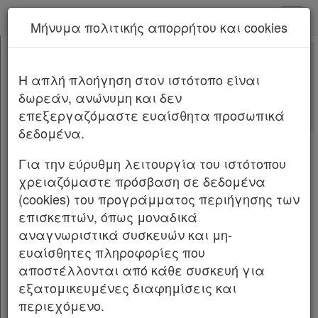
kodiko - Αρχική
Μήνυμα πολιτικής απορρήτου και cookies
Νέα υπηρεσία Kodiko Assistant.
Περισσότερα
187904
[-]
Αποφάσεις Οργάνων 187904/2026
H απλή πλοήγηση στον ιστότοπο είναι
Κεφαλίδα
δωρεάν, ανώνυμη και δεν
Σώμα
Αριθμ.
187904
ΦΕΚ Δ 427/27.05.2026
επεξεργαζόμαστε ευαίσθητα προσωπικά
Υπογραφές
δεδομένα.
Κήρυξη ως αναδασωτέας, έκτασης εμβαδού
1.551,57 τ.μ. στη θέση «Κοκκινιά», περιοχής
Για την εύρυθμη λειτουργία του ιστότοπου
Τροιζήνας, περιφέρειας του Δήμου
χρειαζόμαστε πρόσβαση σε δεδομένα
Τροιζηνίας-Μεθάνων, Περιφερειακής
(cookies) του προγράμματος περιήγησης των
Ενότητας Νήσων.
επισκεπτών, όπως μοναδικά
αναγνωριστικά συσκευών και μη-
Ο ΓΕΝΙΚΟΣ ΓΡΑΜΜΑΤΕΑΣ ΔΑΣΩΝ TΟY
ευαίσθητες πληροφορίες που
ΥΠΟΥΡΓΕΙΟΥ ΠΕΡΙΒΑΛΛΟΝΤΟΣ ΚΑΙ ΕΝΕΡΓΕΙΑΣ
αποστέλλονται από κάθε συσκευή για
εξατομικευμένες διαφημίσεις και
Έχοντας υπόψη: 1. Την παρ. 1 του άρθρου 24
περιεχόμενο.
και την παρ. 3 του άρθρου 117 του