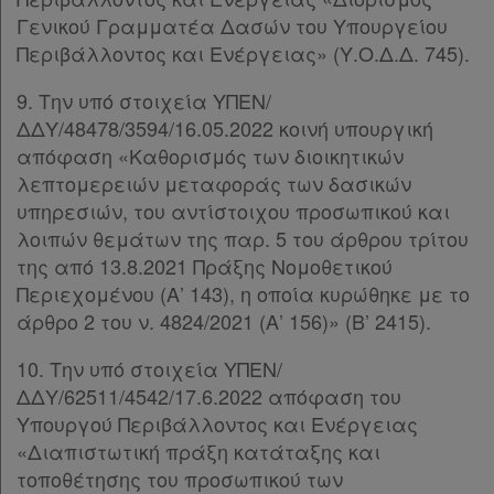
Γενικού Γραμματέα Δασών του Υπουργείου
Περιβάλλοντος και Ενέργειας» (Υ.Ο.Δ.Δ. 745).
Assistant
9. Την υπό στοιχεία ΥΠΕΝ/
Νομολογία
ΔΔΥ/48478/3594/16.05.2022 κοινή υπουργική
απόφαση «Καθορισμός των διοικητικών
Kodiko
λεπτομερειών μεταφοράς των δασικών
Forum
υπηρεσιών, του αντίστοιχου προσωπικού και
λοιπών θεμάτων της παρ. 5 του άρθρου τρίτου
Αναζήτηση
της από 13.8.2021 Πράξης Νομοθετικού
Περιεχομένου (Α’ 143), η οποία κυρώθηκε με το
Κ.Α.Δ.
άρθρο 2 του ν. 4824/2021 (Α’ 156)» (Β’ 2415).
Διακρατικές
10. Την υπό στοιχεία ΥΠΕΝ/
Συμφωνίες
ΔΔΥ/62511/4542/17.6.2022 απόφαση του
Ελλάδας
Υπουργού Περιβάλλοντος και Ενέργειας
«Διαπιστωτική πράξη κατάταξης και
τοποθέτησης του προσωπικού των