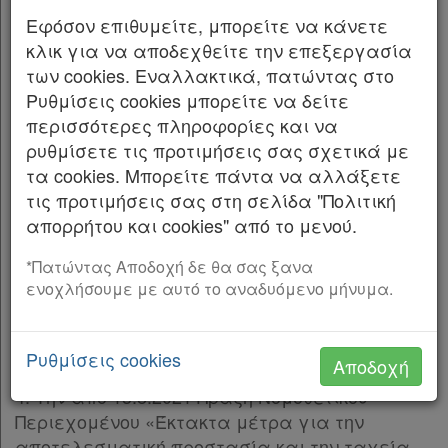
και την παρ. 3 του άρθρου 117 του
Εφόσον επιθυμείτε, μπορείτε να κάνετε
Συντάγματος.
κλικ για να αποδεχθείτε την επεξεργασία
των cookies. Εναλλακτικά, πατώντας στο
2. Το άρθρο 44 και την παρ. 3 του άρθρου 67
Ρυθμίσεις cookies μπορείτε να δείτε
του ν. 998/1979 «Περί προστασίας των δασών
περισσότερες πληροφορίες και να
και των δασικών εν γένει εκτάσεων της
ρυθμίσετε τις προτιμήσεις σας σχετικά με
Χώρας» (Α’ 289).
τα cookies. Μπορείτε πάντα να αλλάξετε
τις προτιμήσεις σας στη σελίδα "Πολιτική
3. Τον ν. 4727/2020 «Ψηφιακή Διακυβέρνηση
απορρήτου και cookies" από το μενού.
(Ενσωμάτωση στην Ελληνική Νομοθεσία της
Οδηγίας (ΕΕ) 2016/2102 και της Οδηγίας (ΕΕ)
*Πατώντας Αποδοχή δε θα σας ξανα
2019/1024) Ηλεκτρονικές Επικοινωνίες
ενοχλήσουμε με αυτό το αναδυόμενο μήνυμα.
(Ενσωμάτωση στο Ελληνικό Δίκαιο της
Οδηγίας (ΕΕ) 2018/1972) και άλλες διατάξεις»
(Α’ 184).
Ρυθμίσεις cookies
Αποδοχή
4. Την από 13.8.2021 Πράξη Νομοθετικού
Περιεχομένου «Έκτακτα μέτρα για την
αποτελεσματική προστασία και την ταχεία