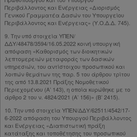
Περιβάλλοντος και Ενέργειας «Διορισμός
Γενικού Γραμματέα Δασών του Υπουργείου
Πληροφορίες
Περιβάλλοντος και Ενέργειας» (Υ.Ο.Δ.Δ. 745).
9. Την υπό στοιχεία ΥΠΕΝ/
Εταιρεία
ΔΔΥ/48478/3594/16.05.2022 κοινή υπουργική
απόφαση «Καθορισμός των διοικητικών
Επικοινωνία
λεπτομερειών μεταφοράς των δασικών
υπηρεσιών, του αντίστοιχου προσωπικού και
Όροι
λοιπών θεμάτων της παρ. 5 του άρθρου τρίτου
χρήσης
της από 13.8.2021 Πράξης Νομοθετικού
Περιεχομένου (Α’ 143), η οποία κυρώθηκε με το
Πολιτική
άρθρο 2 του ν. 4824/2021 (Α’ 156)» (Β’ 2415).
απορρήτου
10. Την υπό στοιχεία ΥΠΕΝ/ΔΔΥ/62511/4542/17-
και
6-2022 απόφαση του Υπουργού Περιβάλλοντος
cookies
και Ενέργειας «Διαπιστωτική πράξη
κατάταξης και τοποθέτησης του προσωπικού