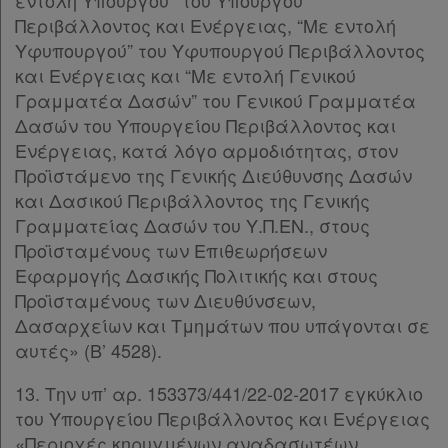
εντολή Υπουργού’’ του Υπουργού
Περιβάλλοντος και Ενέργειας, “Με εντολή
Ενεργοί
Υφυπουργού” του Υφυπουργού Περιβάλλοντος
και Ενέργειας και “Με εντολή Γενικού
συνδρομητές
Γραμματέα Δασών” του Γενικού Γραμματέα
Δασών του Υπουργείου Περιβάλλοντος και
Τα
Ενέργειας, κατά λόγο αρμοδιότητας, στον
Προϊστάμενο της Γενικής Διεύθυνσης Δασών
αγαπημένα
και Δασικού Περιβάλλοντος της Γενικής
μου
Γραμματείας Δασών του Υ.Π.ΕΝ., στους
Προϊσταμένους των Επιθεωρήσεων
Οι
Εφαρμογής Δασικής Πολιτικής και στους
σημειώσεις
Προϊσταμένους των Διευθύνσεων,
μου
Δασαρχείων και Τμημάτων που υπάγονται σε
αυτές» (Β’ 4528).
Ψάχνω
13. Την υπ’ αρ. 153373/441/22-02-2017 εγκύκλιο
και
του Υπουργείου Περιβάλλοντος και Ενέργειας
δε
«Περιοχές κηρυγμένων αναδασωτέων