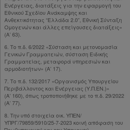
Ενέργειας, διατάξεις για την εφαρμογή του
Χρήσιμα
Εθνικού Σχεδίου Ανάκαμψης και
Ανθεκτικότητας “Ελλάδα 2.0”, Εθνική Σύνταξη
Ομογενών και άλλες επείγουσες διατάξεις»
Assistant
(Α’ 63).
Νομολογία
6. Το π.δ. 6/2022 «Σύσταση και μετονομασία
Γενικών Γραμματειών, σύσταση Ειδικής
Kodiko
Γραμματείας, μεταφορά υπηρεσιών και
Forum
αρμοδιοτήτων» (Α’ 17).
Αναζήτηση
7. Το π.δ. 132/2017 «Οργανισμός Υπουργείου
Περιβάλλοντος και Ενέργειας (Υ.Π.ΕΝ.)»
Κ.Α.Δ.
(Α’ 160), όπως τροποποιήθηκε με το π.δ. 29/2022
(Α’ 77).
Διακρατικές
Συμφωνίες
8. Την υπό στοιχεία οικ. ΥΠΕΝ/
Ελλάδας
ΥΠΡΓ/79859/5910/25-7-2023 κοινή απόφαση του
Πρωθυπουργού και του Υπουργού