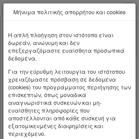
kodiko - Αρχική
Μήνυμα πολιτικής απορρήτου και cookies
Νέα υπηρεσία Kodiko Assistant.
Περισσότερα
175815
[-]
Αποφάσεις Οργάνων 175815/2026
H απλή πλοήγηση στον ιστότοπο είναι
Κεφαλίδα
δωρεάν, ανώνυμη και δεν
Σώμα
Αριθμ.
175815
ΦΕΚ Δ 425/27.05.2026
επεξεργαζόμαστε ευαίσθητα προσωπικά
Υπογραφές
δεδομένα.
Ανάκληση της υπ’ αρ. 288/1985 απόφασης
του Νομάρχη Κορινθίας «Κήρυξη
Για την εύρυθμη λειτουργία του ιστότοπου
αναδασωτέας έκτασης 0,720 στρεμμάτων
χρειαζόμαστε πρόσβαση σε δεδομένα
στη θέση “Λέκκα” της κοινότητας
(cookies) του προγράμματος περιήγησης των
Ελληνοχωρίου του Νομού Κορινθίας»
επισκεπτών, όπως μοναδικά
(Δ’ 138).
αναγνωριστικά συσκευών και μη-
ευαίσθητες πληροφορίες που
Ο ΓΕΝΙΚΟΣ ΓΡΑΜΜΑΤΕΑΣ ΔΑΣΩΝ ΤΟΥ
αποστέλλονται από κάθε συσκευή για
ΥΠΟΥΡΓΕΙΟΥ ΠΕΡΙΒΑΛΛΟΝΤΟΣ ΚΑΙ ΕΝΕΡΓΕΙΑΣ
εξατομικευμένες διαφημίσεις και
περιεχόμενο.
Έχοντας υπόψη: 1. Την παρ. 1 του άρθρου 24