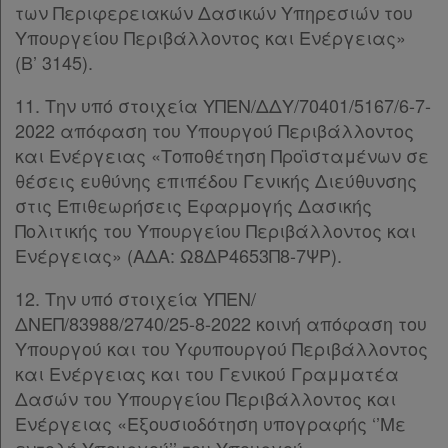
των Περιφερειακών Δασικών Υπηρεσιών του
Υπουργείου Περιβάλλοντος και Ενέργειας»
Απόκτηση
(Β’ 3145).
Συνδρομής
11. Την υπό στοιχεία ΥΠΕΝ/ΔΔΥ/70401/5167/6-7-
2022 απόφαση του Υπουργού Περιβάλλοντος
και Ενέργειας «Τοποθέτηση Προϊσταμένων σε
Ατομική
θέσεις ευθύνης επιπέδου Γενικής Διεύθυνσης
συνδρομή
στις Επιθεωρήσεις Εφαρμογής Δασικής
Πολιτικής του Υπουργείου Περιβάλλοντος και
Ομαδικά
Ενέργειας» (ΑΔΑ: Ω8ΔΡ4653Π8-7ΨΡ).
πακέτα
12. Την υπό στοιχεία ΥΠΕΝ/
ΔΝΕΠ/83988/2740/25-8-2022 κοινή απόφαση του
Παροχές
Υπουργού και του Υφυπουργού Περιβάλλοντος
σε
και Ενέργειας και του Γενικού Γραμματέα
συνδρομητές
Δασών του Υπουργείου Περιβάλλοντος και
Ενέργειας «Εξουσιοδότηση υπογραφής ‘’Με