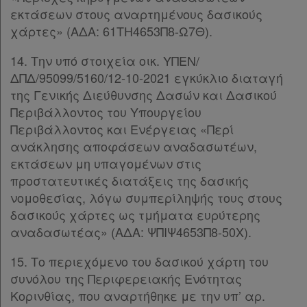
βρίσκω
εκτάσεων στους αναρτημένους δασικούς
χάρτες» (ΑΔΑ: 61ΤΗ4653Π8-Ω7Θ).
14. Την υπό στοιχεία οικ. ΥΠΕΝ/
ΔΠΔ/95099/5160/12-10-2021 εγκύκλιο διαταγή
της Γενικής Διεύθυνσης Δασών και Δασικού
Περιβάλλοντος του Υπουργείου
Περιβάλλοντος και Ενέργειας «Περί
ανάκλησης αποφάσεων αναδασωτέων,
εκτάσεων μη υπαγομένων στις
προστατευτικές διατάξεις της δασικής
νομοθεσίας, λόγω συμπερίληψής τους στους
δασικούς χάρτες ως τμήματα ευρύτερης
αναδασωτέας» (ΑΔΑ: ΨΠΙΨ4653Π8-50Χ).
15. Το περιεχόμενο του δασικού χάρτη του
συνόλου της Περιφερειακής Ενότητας
Κορινθίας, που αναρτήθηκε με την υπ’ αρ.