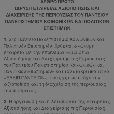
ΑΡΘΡΟ ΠΡΩΤΟ
ΙΔΡΥΣΗ ΕΤΑΙΡΕΙΑΣ ΑΞΙΟΠΟΙΗΣΗΣ ΚΑΙ
Ατομική
ΔΙΑΧΕΙΡΙΣΗΣ ΤΗΣ ΠΕΡΙΟΥΣΙΑΣ ΤΟΥ ΠΑΝΤΕΙΟΥ
ΠΑΝΕΠΙΣΤΗΜΙΟΥ ΚΟΙΝΩΝΙΚΩΝ ΚΑΙ ΠΟΛΙΤΙΚΩΝ
συνδρομή
ΕΠΙΣΤΗΜΩΝ
Ομαδικά
Στο Πάντειο Πανεπιστήμιο Κοινωνικών και
1.
πακέτα
Πολιτικών Επιστημών ιδρύεται ανώνυμη
εταιρεία με την επωνυμία «Εταιρεία
Παροχές
Αξιοποίησης και Διαχείρισης της Περιουσίας
σε
του Παντείου Πανεπιστημίου Κοινωνικών και
συνδρομητές
Πολιτικών Επιστημών» και τον διακριτικό τίτλο
«ΕΑΔΙΠ-ΠΑΝΤΕΙΟΝ», που έχει ως στόχο την
αξιοποίηση και τη διαχείριση της περιουσίας
του ιδρύματος.
Ενεργοί
Η οργάνωση και η λειτουργία της Εταιρείας
2.
συνδρομητές
Αξιοποίησης και Διαχείρισης της Περιουσίας