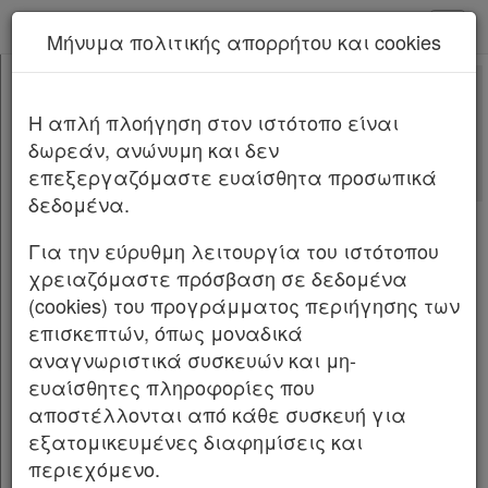
kodiko - Αρχική
Μήνυμα πολιτικής απορρήτου και cookies
Νέα υπηρεσία Kodiko Assistant.
Περισσότερα
26
[-]
Π.Δ. 26/2026
H απλή πλοήγηση στον ιστότοπο είναι
Κεφαλίδα
δωρεάν, ανώνυμη και δεν
Σώμα
[-]
ΠΡΟΕΔΡΙΚΟ ΔΙΑΤΑΓΜΑ ΥΠ’ ΑΡΙΘΜ.
26
επεξεργαζόμαστε ευαίσθητα προσωπικά
ΦΕΚ Α
ΑΡΘΡΟ ΠΡΩΤΟ
[-]
δεδομένα.
72/15.05.2026
Παρ.1
Παρ.2
Για την εύρυθμη λειτουργία του ιστότοπου
Ίδρυση Εταιρείας Αξιοποίησης και
ΑΡΘΡΟ ΔΕΥΤΕΡΟ
χρειαζόμαστε πρόσβαση σε δεδομένα
Διαχείρισης της Περιουσίας του Παντείου
Υπογραφές
(cookies) του προγράμματος περιήγησης των
Πανεπιστημίου Κοινωνικών και Πολιτικών
επισκεπτών, όπως μοναδικά
Επιστημών.
αναγνωριστικά συσκευών και μη-
Ο ΠΡΟΕΔΡΟΣ ΤΗΣ ΕΛΛΗΝΙΚΗΣ ΔΗΜΟΚΡΑΤΙΑΣ
ευαίσθητες πληροφορίες που
αποστέλλονται από κάθε συσκευή για
Έχοντας υπόψη: 1. Τις διατάξεις:
εξατομικευμένες διαφημίσεις και
περιεχόμενο.
α) του ν. 4957/2022 «Νέοι Ορίζοντες στα