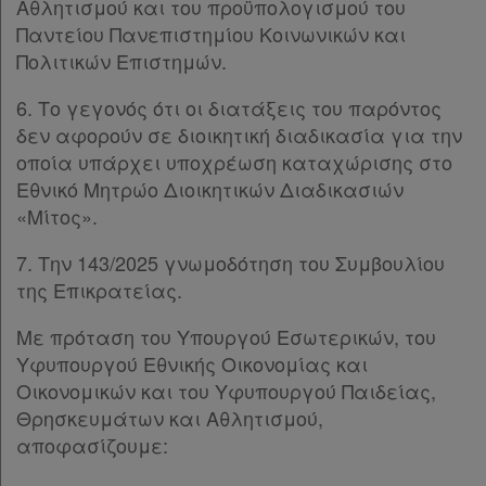
Αθλητισμού και του προϋπολογισμού του
Εταιρεία
Παντείου Πανεπιστημίου Κοινωνικών και
Πολιτικών Επιστημών.
Επικοινωνία
6. Το γεγονός ότι οι διατάξεις του παρόντος
Όροι
δεν αφορούν σε διοικητική διαδικασία για την
οποία υπάρχει υποχρέωση καταχώρισης στο
χρήσης
Εθνικό Μητρώο Διοικητικών Διαδικασιών
«Μίτος».
Πολιτική
απορρήτου
7. Την 143/2025 γνωμοδότηση του Συμβουλίου
και
της Επικρατείας.
cookies
Με πρόταση του Υπουργού Εσωτερικών, του
Υφυπουργού Εθνικής Οικονομίας και
Οικονομικών και του Υφυπουργού Παιδείας,
Θρησκευμάτων και Αθλητισμού,
Απόκτηση
αποφασίζουμε:
Συνδρομής