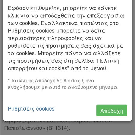
Ανώτατα Εκπαιδευτικά Ιδρύματα: Ενίσχυση
Εφόσον επιθυμείτε, μπορείτε να κάνετε
της ποιότητας, της λειτουργικότητας και της
κλικ για να αποδεχθείτε την επεξεργασία
σύνδεσης των Α.Ε.Ι. με την κοινωνία και λοιπές
των cookies. Εναλλακτικά, πατώντας στο
διατάξεις» (Α’ 141) και ιδίως την παρ. 5 του
Ρυθμίσεις cookies μπορείτε να δείτε
άρθρου 260 αυτού,
περισσότερες πληροφορίες και να
ρυθμίσετε τις προτιμήσεις σας σχετικά με
β) του άρθρου 90 του Κώδικα Νομοθεσίας για
τα cookies. Μπορείτε πάντα να αλλάξετε
την Κυβέρνηση και τα κυβερνητικά όργανα
τις προτιμήσεις σας στη σελίδα "Πολιτική
(π.δ. 63/2005 Α’ 98), το οποίο διατηρήθηκε σε
απορρήτου και cookies" από το μενού.
ισχύ με την περ. 22 του άρθρου 119 του ν.
4622/2019 (Α’ 133).
*Πατώντας Αποδοχή δε θα σας ξανα
ενοχλήσουμε με αυτό το αναδυόμενο μήνυμα.
2. Την 2188/18.03.2025 κοινή απόφαση του
Πρωθυπουργού και της Υπουργού Παιδείας,
Θρησκευμάτων και Αθλητισμού «Ανάθεση
Ρυθμίσεις cookies
Αποδοχή
Χρήσιμα
αρμοδιοτήτων στον Υφυπουργό Παιδείας,
Θρησκευμάτων και Αθλητισμού, Νικόλαο
Παπαϊωάννου» (Β’ 1314).
Assistant