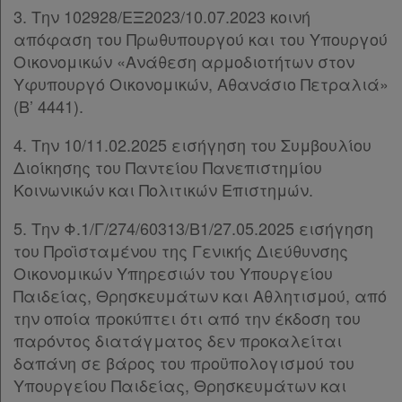
3. Την 102928/ΕΞ2023/10.07.2023 κοινή
Νομολογία
απόφαση του Πρωθυπουργού και του Υπουργού
Οικονομικών «Ανάθεση αρμοδιοτήτων στον
Kodiko
Υφυπουργό Οικονομικών, Αθανάσιο Πετραλιά»
Forum
(Β’ 4441).
4. Την 10/11.02.2025 εισήγηση του Συμβουλίου
Αναζήτηση
Διοίκησης του Παντείου Πανεπιστημίου
Κ.Α.Δ.
Κοινωνικών και Πολιτικών Επιστημών.
Διακρατικές
5. Την Φ.1/Γ/274/60313/Β1/27.05.2025 εισήγηση
Συμφωνίες
του Προϊσταμένου της Γενικής Διεύθυνσης
Οικονομικών Υπηρεσιών του Υπουργείου
Ελλάδας
Παιδείας, Θρησκευμάτων και Αθλητισμού, από
την οποία προκύπτει ότι από την έκδοση του
παρόντος διατάγματος δεν προκαλείται
δαπάνη σε βάρος του προϋπολογισμού του
Πληροφορίες
Υπουργείου Παιδείας, Θρησκευμάτων και