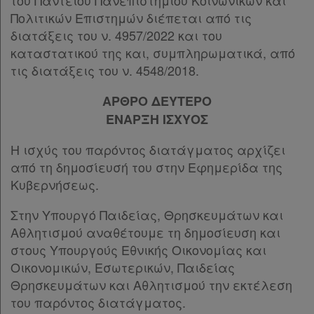
του Παντείου Πανεπιστημίου Κοινωνικών και
Πολιτικών Επιστημών διέπεται από τις
Τα
διατάξεις του ν. 4957/2022 και του
αγαπημένα
καταστατικού της και, συμπληρωματικά, από
μου
τις διατάξεις του ν. 4548/2018.
ΑΡΘΡΟ ΔΕΥΤΕΡΟ
Οι
ΕΝΑΡΞΗ ΙΣΧΥΟΣ
σημειώσεις
μου
Η ισχύς του παρόντος διατάγματος αρχίζει
από τη δημοσίευσή του στην Εφημερίδα της
Ψάχνω
Κυβερνήσεως.
και
Στην Υπουργό Παιδείας, Θρησκευμάτων και
δε
Αθλητισμού αναθέτουμε τη δημοσίευση και
βρίσκω
στους Υπουργούς Εθνικής Οικονομίας και
Οικονομικών, Εσωτερικών, Παιδείας
Θρησκευμάτων και Αθλητισμού την εκτέλεση
του παρόντος διατάγματος.