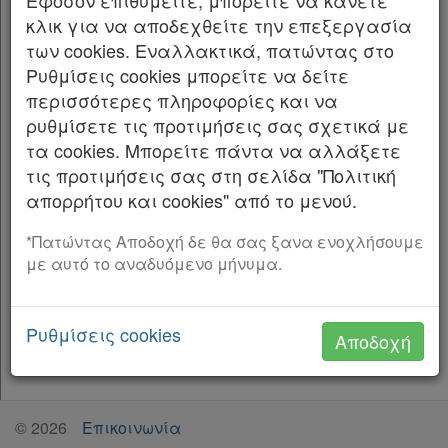
Εφόσον επιθυμείτε, μπορείτε να κάνετε
το εσφαλμένο: «... στον Δήμο ΠΕΙΡΑΙΩΣ, ...»,
Forum
κλικ για να αποδεχθείτε την επεξεργασία
των cookies. Εναλλακτικά, πατώντας στο
στο ορθό: «... στον Δήμο ΑΘΗΝΑΣ, ...».
Αναζήτηση
Ρυθμίσεις cookies μπορείτε να δείτε
(Από το Υπουργείο Εσωτερικών Ιθαγένεια
Κ.Α.Δ.
περισσότερες πληροφορίες και να
Αττικής)
ρυθμίσετε τις προτιμήσεις σας σχετικά με
Διακρατικές
τα cookies. Μπορείτε πάντα να αλλάξετε
τις προτιμήσεις σας στη σελίδα "Πολιτική
Συμφωνίες
απορρήτου και cookies" από το μενού.
Ελλάδας
*Πατώντας Αποδοχή δε θα σας ξανα ενοχλήσουμε
με αυτό το αναδυόμενο μήνυμα.
Πληροφορίες
Ρυθμίσεις cookies
Αποδοχή
Εταιρεία
Επικοινωνία
©
2026
Επικοινωνία