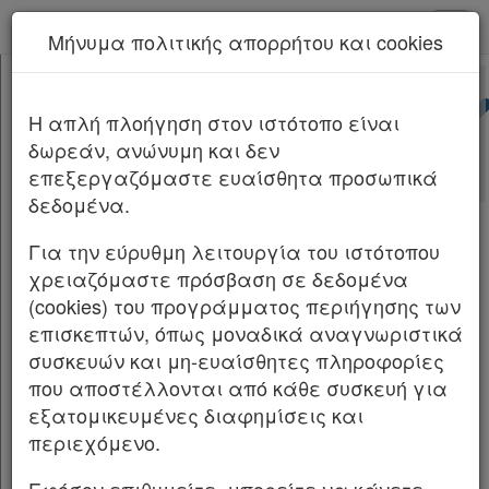
kodiko - Αρχική
Μήνυμα πολιτικής απορρήτου και cookies
Νέα υπηρεσία Kodiko Assistant.
Περισσότερα
ΦΕΚ Β 2470/04.05.2026 (1)
[-]
Διορθώσεις Σφαλμάτων ΦΕΚ Β
H απλή πλοήγηση στον ιστότοπο είναι
Κεφαλίδα
2470/04.05.2026 (1)/2026
δωρεάν, ανώνυμη και δεν
Σώμα
επεξεργαζόμαστε ευαίσθητα προσωπικά
Υπογραφές
ΦΕΚ Β 2470/04.05.2026 (1)
δεδομένα.
ΔΙΟΡΘΩΣΕΙΣ ΣΦΑΛΜΑΤΩΝ
Για την εύρυθμη λειτουργία του ιστότοπου
χρειαζόμαστε πρόσβαση σε δεδομένα
(9) Στην υπό στοιχεία Φ.9755/2024/0001089/28-
Χρήσιμα
(cookies) του προγράμματος περιήγησης των
11-2025 απόφαση της Προϊσταμένης της
επισκεπτών, όπως μοναδικά αναγνωριστικά
Διεύθυνσης Ιθαγένειας Αττικής, του
συσκευών και μη-ευαίσθητες πληροφορίες
Assistant
Υπουργείου Εσωτερικών που δημοσιεύθηκε
που αποστέλλονται από κάθε συσκευή για
στην Εφημερίδα της Κυβερνήσεως (Β’ 7101),
εξατομικευμένες διαφημίσεις και
Νομολογία
στη σελίδα 86045, στην Α’ στήλη, στον 11ο
περιεχόμενο.
στίχο εκ των κάτω, διορθώνεται:
Kodiko