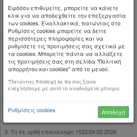
παρ. 1 έως 3 του άρθρου 20 και της παρ. 7 του
Εφόσον επιθυμείτε, μπορείτε να κάνετε
άρθρου 21 του ν. 4622/2019 «Επιτελικό Κράτος:
κλικ για να αποδεχθείτε την επεξεργασία
οργάνωση, λειτουργία και διαφάνεια της
των cookies. Εναλλακτικά, πατώντας στο
Κυβέρνησης, των κυβερνητικών οργάνων και
Ρυθμίσεις cookies μπορείτε να δείτε
της κεντρικής δημόσιας διοίκησης» (Α’ 133),
περισσότερες πληροφορίες και να
β) του άρθρου 90 του Κώδικα νομοθεσίας για
ρυθμίσετε τις προτιμήσεις σας σχετικά με
την Κυβέρνηση και τα κυβερνητικά όργανα
τα cookies. Μπορείτε πάντα να αλλάξετε
(π.δ. 63/2005, Α’ 98), το οποίο διατηρήθηκε σε
τις προτιμήσεις σας στη σελίδα "Πολιτική
ισχύ με την περ. 22 του άρθρου 119 του
απορρήτου και cookies" από το μενού.
ν. 4622/2019.
*Πατώντας Αποδοχή δε θα σας ξανα
2. Την 102928 ΕΞ 2023/10.07.2023 κοινή
ενοχλήσουμε με αυτό το αναδυόμενο μήνυμα.
απόφαση του Πρωθυπουργού και του Υπουργού
Οικονομικών «Ανάθεση αρμοδιοτήτων στον
Ρυθμίσεις cookies
Υφυπουργό Οικονομικών, Αθανάσιο Πετραλιά»
Αποδοχή
(Β’ 4441).
3. Τη σε ορθή επανάληψη 1522/24.02.2026