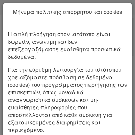
kodiko - Αρχική
Μήνυμα πολιτικής απορρήτου και cookies
Νέα υπηρεσία Kodiko Assistant.
Περισσότερα
22
[-]
Π.Δ. 22/2026
H απλή πλοήγηση στον ιστότοπο είναι
Κεφαλίδα
δωρεάν, ανώνυμη και δεν
Σώμα
[-]
Αλλαγές που επέφερε
επεξεργαζόμαστε ευαίσθητα προσωπικά
Άρθρο 1
δεδομένα.
Άρθρο 2
ΠΡΟΕΔΡΙΚΟ ΔΙΑΤΑΓΜΑ ΥΠ’ ΑΡΙΘΜ.
22
ΦΕΚ Α
Άρθρο 3
63/27.04.2026
Για την εύρυθμη λειτουργία του ιστότοπου
Άρθρο 4
χρειαζόμαστε πρόσβαση σε δεδομένα
Σύσταση Ειδικής Γραμματείας Ορεινών
Άρθρο 5
(cookies) του προγράμματος περιήγησης των
Περιοχών Τροποποίηση του π.δ. 98/2020
Υπογραφές
επισκεπτών, όπως μοναδικά
«Οργανισμός της Προεδρίας της Κυβέρνησης»
αναγνωριστικά συσκευών και μη-
(Α’ 236).
ευαίσθητες πληροφορίες που
αποστέλλονται από κάθε συσκευή για
Ο ΠΡΟΕΔΡΟΣ ΤΗΣ ΕΛΛΗΝΙΚΗΣ ΔΗΜΟΚΡΑΤΙΑΣ
εξατομικευμένες διαφημίσεις και
Έχοντας υπόψη: 1. Τις διατάξεις: α) Tων
περιεχόμενο.