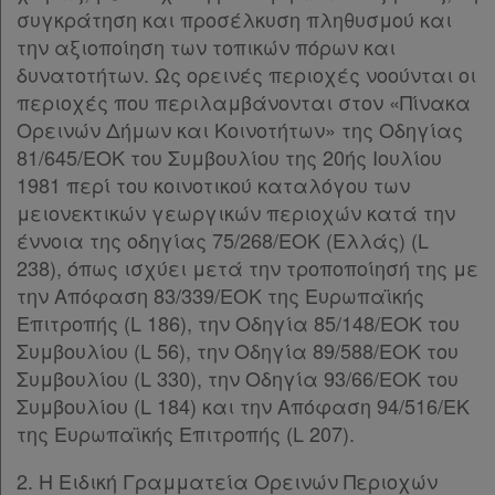
συγκράτηση και προσέλκυση πληθυσμού και
την αξιοποίηση των τοπικών πόρων και
δυνατοτήτων. Ως ορεινές περιοχές νοούνται οι
περιοχές που περιλαμβάνονται στον «Πίνακα
Ορεινών Δήμων και Κοινοτήτων» της Oδηγίας
81/645/ΕΟΚ του Συμβουλίου της 20ής Ιουλίου
1981 περί του κοινοτικού καταλόγου των
μειονεκτικών γεωργικών περιοχών κατά την
έννοια της οδηγίας 75/268/ΕΟΚ (Ελλάς) (L
238), όπως ισχύει μετά την τροποποίησή της με
την Απόφαση 83/339/ΕΟΚ της Ευρωπαϊκής
Επιτροπής (L 186), την Oδηγία 85/148/ΕΟΚ του
Συμβουλίου (L 56), την Oδηγία 89/588/ΕΟΚ του
Συμβουλίου (L 330), την Oδηγία 93/66/ΕΟΚ του
Συμβουλίου (L 184) και την Απόφαση 94/516/ΕΚ
της Ευρωπαϊκής Επιτροπής (L 207).
2. Η Ειδική Γραμματεία Ορεινών Περιοχών