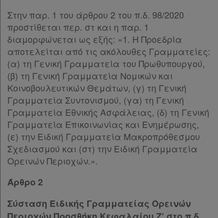
Στην παρ. 1 του άρθρου 2 του π.δ. 98/2020
προστίθεται περ. στ και η παρ. 1
διαμορφώνεται ως εξής: «1. Η Προεδρία
αποτελείται από τις ακόλουθες Γραμματείες:
(α) τη Γενική Γραμματεία του Πρωθυπουργού,
(β) τη Γενική Γραμματεία Νομικών και
Κοινοβουλευτικών Θεμάτων, (γ) τη Γενική
Γραμματεία Συντονισμού, (γα) τη Γενική
Γραμματεία Εθνικής Ασφάλειας, (δ) τη Γενική
Γραμματεία Επικοινωνίας και Ενημέρωσης,
(ε) την Ειδική Γραμματεία Μακροπρόθεσμου
Σχεδιασμού και (στ) την Ειδική Γραμματεία
Ορεινών Περιοχών.».
Άρθρο 2
Σύσταση Ειδικής Γραμματείας Ορεινών
Περιοχών Προσθήκη Κεφαλαίου Ζ’ στο π.δ.