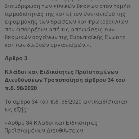
αγαπημένα
διαμόρφωση των εθνικών θέσεων στον τομέα
αρμοδιότητάς της και ε) τον συντονισμό της
μου
εφαρμογής των δράσεων και πρωτοβουλιών
που απορρέουν από τις αποφάσεις των
Οι
θεσμικών οργάνων της Ευρωπαϊκής Ένωσης
σημειώσεις
και των διεθνών οργανισμών.».
μου
Άρθρο 3
Ψάχνω
Κλάδοι και Ειδικότητες Προϊσταμένων
και
Διευθύνσεων Τροποποίηση άρθρου 34 του
δε
π.δ. 98/2020
βρίσκω
Το άρθρο 34 του π.δ. 98/2020 αντικαθίσταται
ως εξής:
«Άρθρο 34 Κλάδοι και Ειδικότητες
Προϊσταμένων Διευθύνσεων