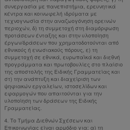
συνεργασία με πανεπιστήμια, ερευνητικά
Επικοινωνία
κέντρα και κοινωφελή ιδρύματα με
Όροι
τεχνογνωσία στην αναζωογόνηση ορεινών
περιοχών, δ) τη συμμετοχή στη διαμόρφωση
χρήσης
προτάσεων ένταξης και στην υλοποίηση
έργων/δράσεων που χρηματοδοτούνται από
Πολιτική
εθνικούς ή ενωσιακούς πόρους, ε) τη
απορρήτου
συμμετοχή σε εθνικά, ευρωπαϊκά και διεθνή
και
προγράμματα και πρωτοβουλίες στο πλαίσιο
cookies
της αποστολής της Ειδικής Γραμματείας και
στ) την ανάπτυξη και διαχείριση των
ψηφιακών εργαλείων, ιστοσελίδων και
εφαρμογών που απαιτούνται για την
Απόκτηση
υλοποίηση των δράσεων της Ειδικής
Γραμματείας.
Συνδρομής
4. Το Τμήμα Διεθνών Σχέσεων και
Επικοινωνίας είναι αρμόδιο για: α) τη