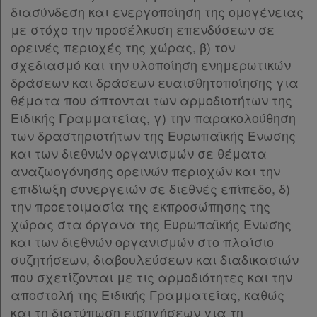
Ατομική
διασύνδεση και ενεργοποίηση της ομογένειας
συνδρομή
με στόχο την προσέλκυση επενδύσεων σε
ορεινές περιοχές της χώρας, β) τον
Ομαδικά
σχεδιασμό και την υλοποίηση ενημερωτικών
πακέτα
δράσεων και δράσεων ευαισθητοποίησης για
θέματα που άπτονται των αρμοδιοτήτων της
Παροχές
Ειδικής Γραμματείας, γ) την παρακολούθηση
των δραστηριοτήτων της Ευρωπαϊκής Ένωσης
σε
και των διεθνών οργανισμών σε θέματα
συνδρομητές
αναζωογόνησης ορεινών περιοχών και την
επιδίωξη συνεργειών σε διεθνές επίπεδο, δ)
την προετοιμασία της εκπροσώπησης της
χώρας στα όργανα της Ευρωπαϊκής Ένωσης
Ενεργοί
και των διεθνών οργανισμών στο πλαίσιο
συνδρομητές
συζητήσεων, διαβουλεύσεων και διαδικασιών
που σχετίζονται με τις αρμοδιότητες και την
αποστολή της Ειδικής Γραμματείας, καθώς
Τα
και τη διατύπωση εισηγήσεων για τη