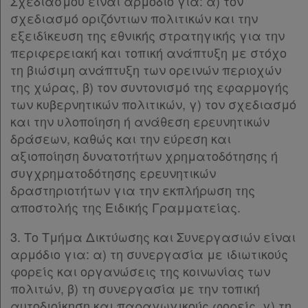
Σχεδιασμού είναι αρμόδιο για: α) τον
σχεδιασμό οριζόντιων πολιτικών και την
Kodiko
εξειδίκευση της εθνικής στρατηγικής για την
Forum
περιφερειακή και τοπική ανάπτυξη με στόχο
τη βιώσιμη ανάπτυξη των ορεινών περιοχών
Αναζήτηση
της χώρας, β) τον συντονισμό της εφαρμογής
Κ.Α.Δ.
των κυβερνητικών πολιτικών, γ) τον σχεδιασμό
και την υλοποίηση ή ανάθεση ερευνητικών
Διακρατικές
δράσεων, καθώς και την εύρεση και
Συμφωνίες
αξιοποίηση δυνατοτήτων χρηματοδότησης ή
συγχρηματοδότησης ερευνητικών
Ελλάδας
δραστηριοτήτων για την εκπλήρωση της
αποστολής της Ειδικής Γραμματείας.
3. Το Τμήμα Δικτύωσης και Συνεργασιών είναι
Πληροφορίες
αρμόδιο για: α) τη συνεργασία με ιδιωτικούς
φορείς και οργανώσεις της κοινωνίας των
πολιτών, β) τη συνεργασία με την τοπική
Εταιρεία
αυτοδιοίκηση και παραγωγικούς φορείς, γ) τη