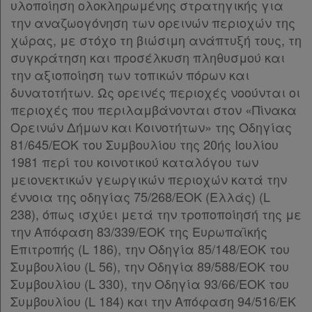
υλοποίηση ολοκληρωμένης στρατηγικής για
την αναζωογόνηση των ορεινών περιοχών της
χώρας, με στόχο τη βιώσιμη ανάπτυξή τους, τη
συγκράτηση και προσέλκυση πληθυσμού και
την αξιοποίηση των τοπικών πόρων και
δυνατοτήτων. Ως ορεινές περιοχές νοούνται οι
περιοχές που περιλαμβάνονται στον «Πίνακα
Ορεινών Δήμων και Κοινοτήτων» της Oδηγίας
81/645/ΕΟΚ του Συμβουλίου της 20ής Ιουλίου
1981 περί του κοινοτικού καταλόγου των
μειονεκτικών γεωργικών περιοχών κατά την
έννοια της οδηγίας 75/268/ΕΟΚ (Ελλάς) (L
238), όπως ισχύει μετά την τροποποίησή της με
την Απόφαση 83/339/ΕΟΚ της Ευρωπαϊκής
Επιτροπής (L 186), την Oδηγία 85/148/ΕΟΚ του
Συμβουλίου (L 56), την Oδηγία 89/588/ΕΟΚ του
Συμβουλίου (L 330), την Oδηγία 93/66/ΕΟΚ του
Συμβουλίου (L 184) και την Απόφαση 94/516/ΕΚ