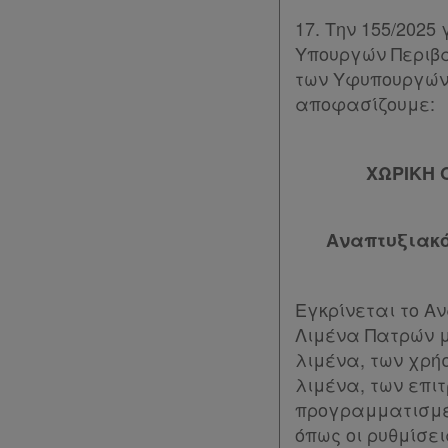
και
17. Την 155/2025
δε
Υπουργών Περιβά
βρίσκω
των Υφυπουργών 
αποφασίζουμε:
ΧΩΡΙΚΗ 
Αναπτυξιακό
Εγκρίνεται το Αν
Λιμένα Πατρών μ
λιμένα, των χρή
λιμένα, των επι
προγραμματισμέν
όπως οι ρυθμίσε