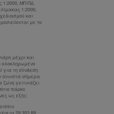
 1:2000, ΜΠ-ΠΔ
κλίμακας 1:2000,
Σχεδιασμού και
μοσιεύονται με το
νιάρη μέχρι και
το ολοκληρωμένο
ύ για τη σύνδεση
ου συνιστά σήμερα
 ζώνη γειτνιάζει
ότιο πάρκο
νες ως εξής:
ατόπιν
άνεια 29.353,89