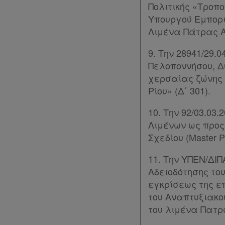
Πολιτικής «Τροπο
Υπουργού Εμπορι
Πολιτική
Λιμένα Πάτρας Α.
απορρήτου
και
9. Την 28941/29
Πελοποννήσου, Δ
cookies
χερσαίας ζώνης 
Απόκτηση
Ρίου» (Δ΄ 301).
Συνδρομής
10. Την 92/03.03
Λιμένων ως προς
Σχεδίου (Master 
Ατομική
συνδρομή
11. Την ΥΠΕΝ/ΔΙΠ
Αδειοδότησης το
Ομαδικά
εγκρίσεως της ε
του Αναπτυξιακο
πακέτα
του λιμένα Πατρ
Παροχές