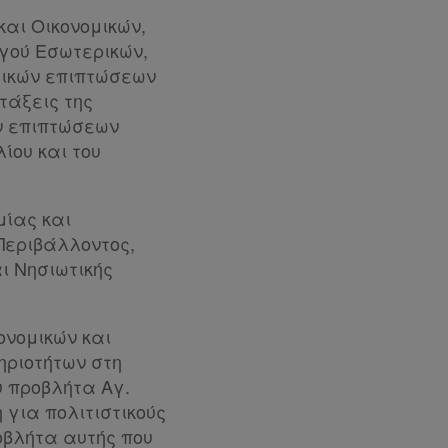
και Οικονομικών,
γού Εσωτερικών,
τικών επιπτώσεων
τάξεις της
ών επιπτώσεων
ίου και του
μίας και
Περιβάλλοντος,
ι Νησιωτικής
ονομικών και
ηριοτήτων στη
υ προβλήτα Αγ.
 για πολιτιστικούς
ροβλήτα αυτής που