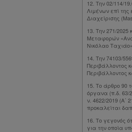
12. Την 02/114/1
σε
Λιμένων επί της
συνδρομητές
Διαχείρισης (Mas
Ενεργοί
13. Την 271/202
Μεταφορών «Ανά
συνδρομητές
Νικόλαο Ταχιάο» 
14. Την 74103/55
Τα
Περιβάλλοντος κ
αγαπημένα
Περιβάλλοντος κ
μου
15. Το άρθρο 90 
Οι
όργανα (π.δ. 63/2
ν. 4622/2019 (Α΄ 
σημειώσεις
προκαλείται δαπ
μου
16. Το γεγονός ό
Ψάχνω
για την οποία υ