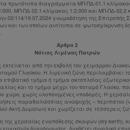
στα πρωτότυπα διαγράμματα ΜΠ-ΠΔ-01.1 κλίμακας
2.000, ΜΠ-ΠΔ 02.1 κλίμακας 1:2.000 και ΜΠ-ΠΔ-02.2 
ην 02/114/19.07.2024 γνωμοδότηση της Επιτροπής 
ων και των οποίων αντίτυπα σε φωτοσμίκρυνση δη
.
Άρθρο 2
Νότιος Λιμένας Πατρών
 εκτείνεται από την εκβολή του χειμάρρου Διακο
ποταμού Γλαύκου. Η λιμενική ζώνη περιλαμβάνει 
ία επιβατικό τμήμα ή τμήμα ακτοπλοΐας εξωτερικο
Ιταλίας και το τμήμα μέχρι τον ποταμό Γλαύκο, π
ο χώρο, χωρίς υλοποιημένες υποδομές. Η χερσαία
ρήσεις παραθαλάσσιας αναψυχής – περιπάτου (ν
δού Ακτή Δυμαίων) και χωρίζεται σε τέσσερεις ζώ
νη της χερσαίας εναπόθεσης σκαφών (dry-berth), κ
 εργασιών διαμόρφωσης, διαθέτει συνολική επιφ