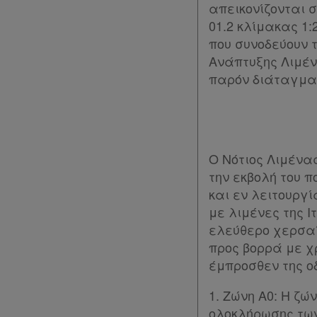
απεικονίζονται 
01.2 κλίμακας 1:
που συνοδεύουν τ
Ανάπτυξης Λιμέν
παρόν διάταγμα
Ο Νότιος Λιμένας
την εκβολή του 
και εν λειτουργ
με λιμένες της 
ελεύθερο χερσαί
προς βορρά με χ
έμπροσθεν της ο
1. Ζώνη Α0: Η ζώ
ολοκλήρωσης των