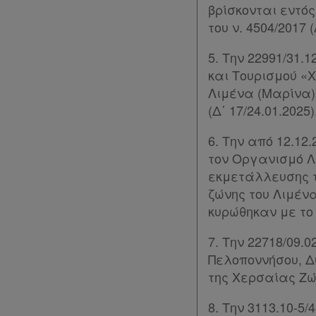
Forum
βρίσκονται εντό
του ν. 4504/2017 (
Αναζήτηση
5. Την 22991/31
Κ.Α.Δ.
και Τουρισμού «
Λιμένα (Μαρίνα)
Διακρατικές
(Δ΄ 17/24.01.2025)
Συμφωνίες
6. Την από 12.1
Ελλάδας
τον Οργανισμό Λ
Πληροφορίες
εκμετάλλευσης τ
ζώνης του Λιμένα
κυρώθηκαν με το ά
Εταιρεία
7. Την 22718/09
Επικοινωνία
Πελοποννήσου, Δ
της Χερσαίας Ζώ
Όροι
8. Την 3113.10-5
χρήσης