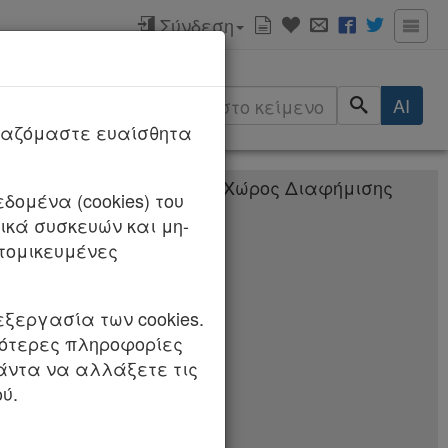
Σύνδεση
ερισσότερα
AI
ργαζόμαστε ευαίσθητα
δομένα (cookies) του
κά συσκευών και μη-
ster Plan) Λιμένα
τομικευμένες
εξεργασία των cookies.
σότερες πληροφορίες
πάντα να αλλάξετε τις
 «Ελεύθερη παροχή
ύ.
αμματείας
 σε Ανώνυμες