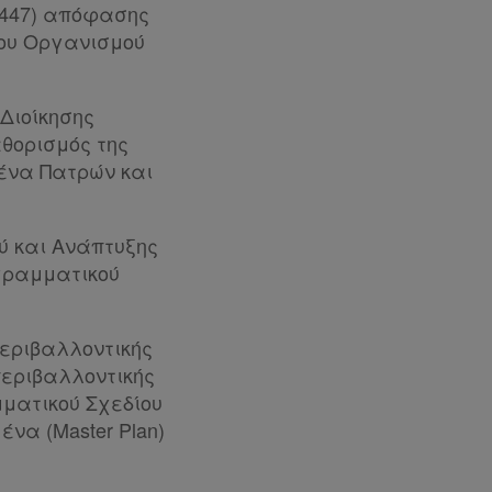
 1447) απόφασης
του Οργανισμού
Διοίκησης
θορισμός της
ένα Πατρών και
ού και Ανάπτυξης
ογραμματικού
Περιβαλλοντικής
περιβαλλοντικής
μματικού Σχεδίου
να (Master Plan)