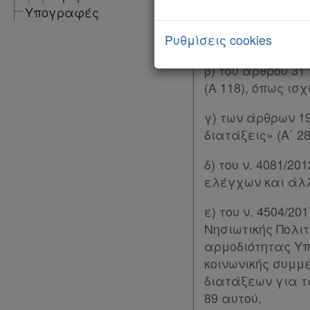
Εταιρείες και άλ
Υπογραφές
με το άρθρο 156 τ
Ρυθμίσεις cookies
και διαμορφώθηκε 
β) του άρθρου 31
(Α 118), όπως ισχ
γ) των άρθρων 19
διατάξεις» (Α΄ 28
δ) του ν. 4081/
ελέγχων και άλλε
ε) του ν. 4504/2
Νησιωτικής Πολι
αρμοδιότητας Υπο
κοινωνικής συμμ
διατάξεων για τα
89 αυτού.