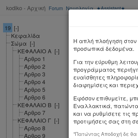
kodiko - Αρχική
Forum
Νομολογία
★Assistant★
19
[-]
Π.Δ. 19/2026
Κεφαλίδα
ΦΕΚ
H απλή πλοήγηση στον 
Σώμα
[-]
προσωπικά δεδομένα.
ΚΕΦΑΛΑΙΟ Α
[-]
ΠΡΟΕΔΡΙΚΟ ΔΙΑΤ
Άρθρο 1
Για την εύρυθμη λειτο
Άρθρο 2
προγράμματος περιήγη
Έγκριση Αναπτυξ
Άρθρο 3
ευαίσθητες πληροφορί
Πατρών και περι
Άρθρο 4
διαφημίσεις και περιε
Άρθρο 5
Ο ΠΡΟΕΔΡΟΣ ΤΗ
Άρθρο 6
Εφόσον επιθυμείτε, μπ
Έχοντας υπόψη: 1
ΚΕΦΑΛΑΙΟ Β
[-]
Εναλλακτικά, πατώντας
Άρθρο 7
και να ρυθμίσετε τις π
α) Των παρ. 9 κα
ΚΕΦΑΛΑΙΟ Γ
[-]
προτιμήσεις σας στη σε
υπηρεσιών στις 
Άρθρο 8
Λιμένων και Λιμ
*Πατώντας Αποδοχή δε θα
Άρθρο 9