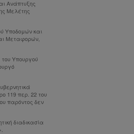
και Ανάπτυξης
της Μελέτης
ού Υποδομών και
αι Μεταφορών,
ι του Υπουργού
ουργό
κυβερνητικά
ρο 119 περ. 22 του
 του παρόντος δεν
ητική διαδικασία
.