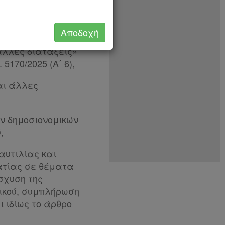
νατο τροποποιήθηκε
069/2023 (Α΄ 193)
207),
Αποδοχή
 άλλες διατάξεις»
5170/2025 (Α΄ 6),
και άλλες
ων δημοσιονομικών
,
αυτιλίας και
ρατίας σε θέματα
σχυση της
πικού, συμπλήρωση
ι ιδίως το άρθρο