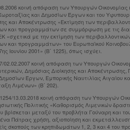
.08.2006 κοινή απόφαση των Υπουργών Οικονομίας 
Χωροταξίας και Δημοσίων Έργων και του Υφυπουρ
σης και Αποκέντρωσης «Εκτίμηση των περιβαλλον
ων και προγραμμάτων σε συμμόρφωση με τις δια
/ΕΚ «σχετικά με την εκτίμηση των περιβαλλοντικ
ων και προγραμμάτων» του Ευρωπαϊκού Κοινοβουλ
ης Ιουνίου 2001» (Β΄ 1225), όπως ισχύει.
/07/02.02.2007 κοινή απόφαση των Υπουργών Οικονο
ωτερικών, Δημόσιας Διοίκησης και Αποκέντρωσης, 
Δημοσίων Έργων, Εμπορικής Ναυτιλίας Αιγαίου κα
αξη Λιμένων» (Β΄ 202).
/21254/13.03.2018 κοινή απόφαση των Υπουργών Οικ
ησιωτικής Πολιτικής «Καθορισμός Λιμενικών δραστ
υ βρίσκεται μεταξύ του προβλήτα Γούναρη και το
μένα Πάτρας χρήση, αξιοποίηση και εκμετάλλευση
ς σκοπούς των κρηπιδωμάτων 1, 2, 3 και 4 του π