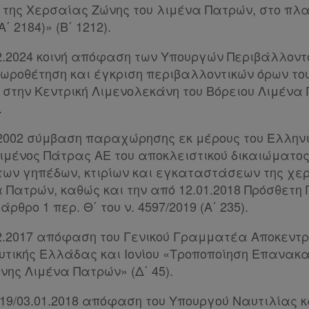
ς της Χερσαίας Ζώνης του λιμένα Πατρών, στο πλα
Α΄ 2184)» (Β΄ 1212).
.12.2024 κοινή απόφαση των Υπουργών Περιβάλλοντ
Χωροθέτηση και έγκριση περιβαλλοντικών όρων του
 στην Κεντρική Λιμενολεκάνη του Βόρειου Λιμένα
.
2.2002 σύμβαση παραχώρησης εκ μέρους του Ελλην
ιμένος Πάτρας ΑΕ του αποκλειστικού δικαιώματος
ων γηπέδων, κτιρίων και εγκαταστάσεων της χερ
 Πατρών, καθώς και την από 12.01.2018 Πρόσθετη 
ρθρο 1 περ. Θ΄ του ν. 4597/2019 (Α΄ 235).
.02.2017 απόφαση του Γενικού Γραμματέα Αποκεντ
υτικής Ελλάδας και Ιονίου «Τροποποίηση Επανακ
νης Λιμένα Πατρών» (Δ΄ 45).
/419/03.01.2018 απόφαση του Υπουργού Ναυτιλίας κ