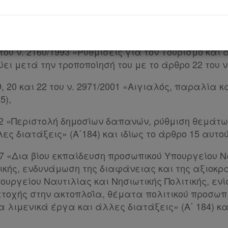
λες διατάξεις» (Α΄ 145), όπως το άρθρο δέκατο έ
ου ν. 4938/2022 (Α΄ 109) και με το άρθρο 11 του ν. 5
με την παρ. 1 του άρθρου 46 του ν. 5167/2024 (Α΄ 
 του ν. 2160/1993 «Ρυθμίσεις για τον Τουρισμό και
ύει μετά την τροποποίησή του με το άρθρο 22 του ν. 
, 20 και 22 του ν. 2971/2001 «Αιγιαλός, παραλία 
5),
2012 «Περιστολή δημοσίων δαπανών, ρύθμιση θεμάτ
ς διατάξεις» (Α΄184) και ιδίως το άρθρο 15 αυτού
017 «Δια βίου εκπαίδευση προσωπικού Υπουργείου Ν
τικής, ενδυνάμωση της διαφάνειας και της αξιοκ
υργείου Ναυτιλίας και Νησιωτικής Πολιτικής, ενί
ετοχής στην ακτοπλοΐα, θέματα πολιτικού προσω
 λιμενικά έργα και άλλες διατάξεις» (Α΄ 184) κα