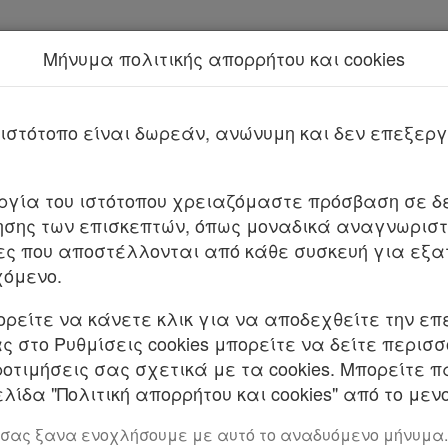
Μήνυμα πολιτικής απορρήτου και cookies
Νέα υπηρεσία Kodiko Assistant.
Π
ιστότοπο είναι δωρεάν, ανώνυμη και δεν επεξε
ΑΓΜΑ ΥΠ’ ΑΡΙΘΜ.
19
ΦΕΚ Α 59/14.04.2026
υργία του ιστότοπου χρειαζόμαστε πρόσβαση σε δε
σης των επισκεπτών, όπως μοναδικά αναγνωριστι
ιακού Προγράμματος και Μελέτης Διαχείρισης (Ma
ες που αποστέλλονται από κάθε συσκευή για εξα
βαλλοντική έγκριση αυτού.
χόμενο.
Σ ΕΛΛΗΝΙΚΗΣ ΔΗΜΟΚΡΑΤΙΑΣ
ορείτε να κάνετε κλικ για να αποδεχθείτε την επ
. Τις διατάξεις:
 στο Ρυθμίσεις cookies μπορείτε να δείτε περισ
ροτιμήσεις σας σχετικά με τα cookies. Μπορείτε 
ι 11 του άρθρου δέκατου ένατου του ν. 2932/2001
λίδα "Πολιτική απορρήτου και cookies" από το μενο
θαλάσσιες ενδομεταφορές – Σύσταση Γενικής Γρ
ενικής Πολιτικής – Μετατροπή Λιμενικών Ταμείων
 σας ξανα ενοχλήσουμε με αυτό το αναδυόμενο μήνυμα.