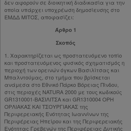
δεν αφορούν σε διοικητική διαδικασία για την
οποία υπάρχει υποχρέωση δημοσίευσης στο
Απόκτηση
ΕΜΔΔ ΜΙΤΟΣ, αποφασίζει:
Συνδρομής
Άρθρο 1
Ατομική
Σκοπός
συνδρομή
1. Χαρακτηρίζεται ως προστατευόμενο τοπίο
και προστατευόμενος φυσικός σχηματισμός η
Ομαδικά
περιοχή των ορεινών όγκων Βασιλίτσας και
πακέτα
Μπαλντούμας, στο τμήμα που βρίσκεται
ανάμεσα στο Εθνικό Πάρκο Βόρειας Πίνδου,
Παροχές
στις περιοχές NATURA 2000 με τους κωδικούς
σε
GR1310001-ΒΑΣΙΛΙΤΣΑ και GR1310004 ΟΡΗ
ΟΡΛΙΑΚΑΣ ΚΑΙ ΤΣΟΥΡΓΙΑΚΑΣ της
συνδρομητές
Περιφερειακής Ενότητας Ιωαννίνων της
Περιφέρειας Ηπείρου και της Περιφερειακής
Ενότητας Γρεβενών της Περιφέρειας Δυτικής