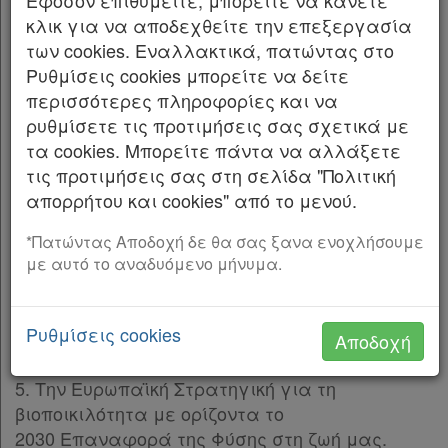
Εφόσον επιθυμείτε, μπορείτε να κάνετε
ΥΠΟΥΡΓΕΙΟΥ ΠΕΡΙΒΑΛΛΟΝΤΟΣ ΚΑΙ ΕΝΕΡΓΕΙΑΣ
κλικ για να αποδεχθείτε την επεξεργασία
των cookies. Εναλλακτικά, πατώντας στο
1. Τον ν. 998/1979 «Περί προστασίας των
Ρυθμίσεις cookies μπορείτε να δείτε
δασών και των δασικών εν γένει εκτάσεων
περισσότερες πληροφορίες και να
της Χώρας» (Α’ 289).
ρυθμίσετε τις προτιμήσεις σας σχετικά με
τα cookies. Μπορείτε πάντα να αλλάξετε
2. Τον ν. 1650/1986 «Για την προστασία του
τις προτιμήσεις σας στη σελίδα "Πολιτική
περιβάλλοντος» (Α’ 160) και ιδίως τα άρθρα 19
απορρήτου και cookies" από το μενού.
και 21.
*Πατώντας Αποδοχή δε θα σας ξανα ενοχλήσουμε
3. Τον ν. 3937/2011 «Διατήρηση της
με αυτό το αναδυόμενο μήνυμα.
βιοποικιλότητας και άλλες διατάξεις» (Α’ 60).
4. Τον ν. 2204/1994 «Κύρωση Σύμβασης για τη
Ρυθμίσεις cookies
Αποδοχή
βιολογική ποικιλότητα» (Α’ 59).
5. Την Ευρωπαϊκή Στρατηγική για τη
βιοποικιλότητα με ορίζοντα το
2030 Επαναφορά της Φύσης στη ζωή μας.