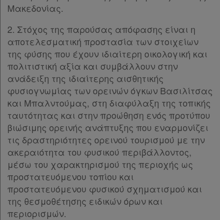
Μακεδονίας.
Ενεργοί
συνδρομητές
2. Στόχος της παρούσας απόφασης είναι η
αποτελεσματική προστασία των στοιχείων
της φύσης που έχουν ιδιαίτερη οικολογική και
Τα
πολιτιστική αξία και συμβάλλουν στην
αγαπημένα
ανάδειξη της ιδιαίτερης αισθητικής
φυσιογνωμίας των ορεινών όγκων Βασιλίτσας
μου
και Μπαλντούμας, στη διαφύλαξη της τοπικής
ταυτότητας και στην προώθηση ενός προτύπου
Οι
βιώσιμης ορεινής ανάπτυξης που εναρμονίζει
σημειώσεις
τις δραστηριότητες ορεινού τουρισμού με την
μου
ακεραιότητα του φυσικού περιβάλλοντος,
μέσω του χαρακτηρισμού της περιοχής ως
Ψάχνω
προστατευόμενου τοπίου και
και
προστατευόμενου φυσικού σχηματισμού και
της θεσμοθέτησης ειδικών όρων και
δε
περιορισμών.
βρίσκω