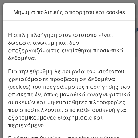
kodiko - Αρχική
Μήνυμα πολιτικής απορρήτου και cookies
Νέα υπηρεσία Kodiko Assistant.
Περισσότερα
ΥΠΕΝ/ΓΔΠΠ/16314/357
[-]
Αποφάσεις Οργάνων ΥΠΕΝ/
H απλή πλοήγηση στον ιστότοπο είναι
Κεφαλίδα
ΓΔΠΠ/16314/357/2026
δωρεάν, ανώνυμη και δεν
Σώμα
επεξεργαζόμαστε ευαίσθητα προσωπικά
Υπογραφές
Αριθμ.
ΥΠΕΝ/ΓΔΠΠ/16314/357
ΦΕΚ Δ
δεδομένα.
127/27.02.2026
Για την εύρυθμη λειτουργία του ιστότοπου
Χαρακτηρισμός τμήματος της
χρειαζόμαστε πρόσβαση σε δεδομένα
Περιφερειακής Ζώνης Π3 του Εθνικού
(cookies) του προγράμματος περιήγησης των
Πάρκου Βόρειας Πίνδου στους ορεινούς
επισκεπτών, όπως μοναδικά αναγνωριστικά
όγκους Βασιλίτσας και Μπαλντούμας, ως
συσκευών και μη-ευαίσθητες πληροφορίες
προστατευόμενου τοπίου και
που αποστέλλονται από κάθε συσκευή για
προστατευόμενου φυσικού σχηματισμού.
εξατομικευμένες διαφημίσεις και
περιεχόμενο.
Ο ΠΡΟΪΣΤΑΜΕΝΟΣ ΓΕΝΙΚΗΣ ΔΙΕΥΘΥΝΣΗΣ
ΠΕΡΙΒΑΛΛΟΝΤΙΚΗΣ ΠΟΛΙΤΙΚΗΣ ΤΟΥ