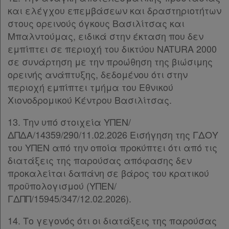
και ελέγχου επεμβάσεων και δραστηριοτήτων
στους ορεινούς όγκους Βασιλίτσας και
Πληροφορίες
Μπαλντούμας, ειδικά στην έκταση που δεν
εμπίπτει σε περιοχή του δικτύου NATURA 2000
Εταιρεία
σε συνάρτηση με την προώθηση της βιώσιμης
ορεινής ανάπτυξης, δεδομένου ότι στην
Επικοινωνία
περιοχή εμπίπτει τμήμα του Εθνικού
Χιονοδρομικού Κέντρου Βασιλίτσας.
Όροι
13. Την υπό στοιχεία ΥΠΕΝ/
χρήσης
ΔΠΔΑ/14359/290/11.02.2026 Εισήγηση της ΓΔΟΥ
του ΥΠΕΝ από την οποία προκύπτει ότι από τις
Πολιτική
διατάξεις της παρούσας απόφασης δεν
απορρήτου
προκαλείται δαπάνη σε βάρος του κρατικού
και
προϋπολογισμού (ΥΠΕΝ/
cookies
ΓΔΠΠ/15945/347/12.02.2026).
14. Το γεγονός ότι οι διατάξεις της παρούσας