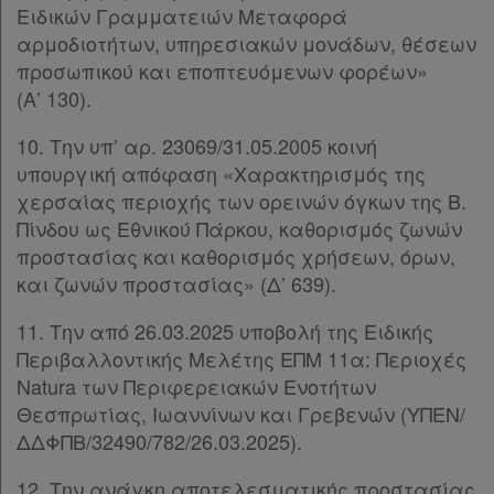
Χρήσιμα
Ειδικών Γραμματειών Μεταφορά
αρμοδιοτήτων, υπηρεσιακών μονάδων, θέσεων
προσωπικού και εποπτευόμενων φορέων»
Assistant
(Α’ 130).
Νομολογία
10. Την υπ’ αρ. 23069/31.05.2005 κοινή
υπουργική απόφαση «Χαρακτηρισμός της
Kodiko
χερσαίας περιοχής των ορεινών όγκων της Β.
Forum
Πίνδου ως Εθνικού Πάρκου, καθορισμός ζωνών
προστασίας και καθορισμός χρήσεων, όρων,
Αναζήτηση
και ζωνών προστασίας» (Δ’ 639).
Κ.Α.Δ.
11. Την από 26.03.2025 υποβολή της Ειδικής
Περιβαλλοντικής Μελέτης ΕΠΜ 11α: Περιοχές
Διακρατικές
Natura των Περιφερειακών Ενοτήτων
Συμφωνίες
Θεσπρωτίας, Ιωαννίνων και Γρεβενών (ΥΠΕΝ/
Ελλάδας
ΔΔΦΠΒ/32490/782/26.03.2025).
12. Την ανάγκη αποτελεσματικής προστασίας