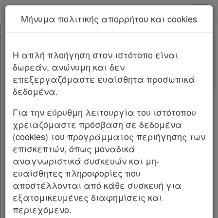
kodiko - Αρχική
Μήνυμα πολιτικής απορρήτου και cookies
Νέα υπηρεσία Kodiko Assistant.
Περισσότερα
6
[-]
Π.Δ. 6/2026
H απλή πλοήγηση στον ιστότοπο είναι
Κεφαλίδα
δωρεάν, ανώνυμη και δεν
Σώμα
[-]
ΠΡΟΕΔΡΙΚΟ ΔΙΑΤΑΓΜΑ ΥΠ’ ΑΡΙΘΜ.
6
επεξεργαζόμαστε ευαίσθητα προσωπικά
ΦΕΚ Α
Άρθρο 1
δεδομένα.
23/17.02.2026
Άρθρο 2
Υπογραφές
Για την εύρυθμη λειτουργία του ιστότοπου
Ίδρυση Ιεράς Ανδρώας Κοινοβιακής Μονής
χρειαζόμαστε πρόσβαση σε δεδομένα
Αγίου Μεγαλομάρτυρος Μηνά της Ιεράς
(cookies) του προγράμματος περιήγησης των
Μητροπόλεως Σισανίου και Σιατίστης, στην
επισκεπτών, όπως μοναδικά
περιοχή Άγιος Ιωάννης, της Δημοτικής
αναγνωριστικά συσκευών και μη-
Ενότητας Σιατίστης, του Δήμου Βοΐου της
ευαίσθητες πληροφορίες που
Περιφερειακής Ενότητας Κοζάνης, της
αποστέλλονται από κάθε συσκευή για
Περιφέρειας Δυτικής Μακεδονίας.
εξατομικευμένες διαφημίσεις και
Ο ΠΡΟΕΔΡΟΣ ΤΗΣ ΕΛΛΗΝΙΚΗΣ ΔΗΜΟΚΡΑΤΙΑΣ
περιεχόμενο.