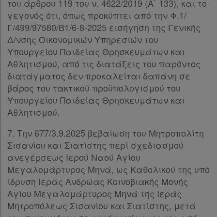
του άρθρου 119 του ν. 4622/2019 (Α΄ 133), και το
Επικοινωνία
γεγονός ότι, όπως προκύπτει από την Φ.1/
Γ/499/97580/B1/6-8-2025 εισήγηση της Γενικής
Όροι
Δ/νσης Οικονομικών Υπηρεσιών του
χρήσης
Υπουργείου Παιδείας Θρησκευμάτων και
Αθλητισμού, από τις διατάξεις του παρόντος
Πολιτική
διατάγματος δεν προκαλείται δαπάνη σε
απορρήτου
βάρος του τακτικού προϋπολογισμού του
και
Υπουργείου Παιδείας Θρησκευμάτων και
Αθλητισμού.
cookies
7. Την 677/3.9.2025 βεβαίωση του Μητροπολίτη
Σισανίου και Σιατίστης περί σχεδιασμού
ανεγέρσεως Ιερού Ναού Αγίου
Απόκτηση
Μεγαλομάρτυρος Μηνά, ως Καθολικού της υπό
ίδρυση Ιεράς Ανδρώας Κοινοβιακής Μονής
Συνδρομής
Αγίου Μεγαλομάρτυρος Μηνά της Ιεράς
Μητροπόλεως Σισανίου και Σιατίστης, μετά
Ατομική