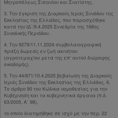
Μητροπόλεως Σισανίου και Σιατίστης.
Kodiko
3. Την έγκριση της Διαρκούς Ιεράς Συνόδου της
Forum
Εκκλησίας της Ελλάδος, που παρασχέθηκε
κατά την ΙΔ΄/9.4.2025 Συνεδρία της 168ης
Αναζήτηση
Συνοδικής Περιόδου.
Κ.Α.Δ.
4. Tην 9279/11.11.2024 συμβολαιογραφική
Διακρατικές
πράξη δωρεάς εν ζωή ακινήτου
Συμφωνίες
(αγροτεμαχίου μετά της επ’ αυτού διώροφης
οικοδομής).
Ελλάδας
5. Την 44/871/10.4.2025 βεβαίωση της Διαρκούς
Ιεράς Συνόδου της Εκκλησίας της Ελλάδος. 6.
Το άρθρο 90 του Κώδικα νομοθεσίας για την
Πληροφορίες
Κυβέρνηση και τα κυβερνητικά όργανα (π.δ.
63/2005, Α΄ 98),
Εταιρεία
το οποίο διατηρήθηκε σε ισχύ με την περ. 22