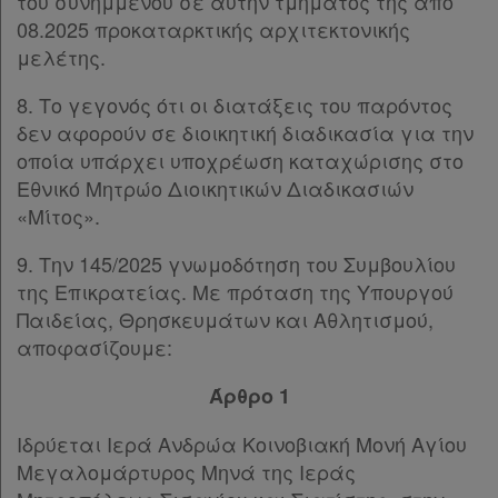
του συνημμένου σε αυτήν τμήματος της από
08.2025 προκαταρκτικής αρχιτεκτονικής
συνδρομή
μελέτης.
Ομαδικά
8. Το γεγονός ότι οι διατάξεις του παρόντος
πακέτα
δεν αφορούν σε διοικητική διαδικασία για την
οποία υπάρχει υποχρέωση καταχώρισης στο
Παροχές
Εθνικό Μητρώο Διοικητικών Διαδικασιών
σε
«Μίτος».
συνδρομητές
9. Την 145/2025 γνωμοδότηση του Συμβουλίου
της Επικρατείας. Με πρόταση της Υπουργού
Παιδείας, Θρησκευμάτων και Αθλητισμού,
αποφασίζουμε:
Ενεργοί
Άρθρο 1
συνδρομητές
Ιδρύεται Ιερά Ανδρώα Κοινοβιακή Μονή Αγίου
Τα
Μεγαλομάρτυρος Μηνά της Ιεράς