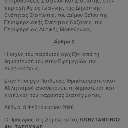
Μητροπόλεως Σισανίου και Σιατίστης, στην
αγαπημένα
περιοχή Άγιος Ιωάννης, της Δημοτικής
μου
Ενότητας Σιατίστης, του Δήμου Βοΐου της
Περιφερειακής Ενότητας Κοζάνης, της
Οι
Περιφέρειας Δυτικής Μακεδονίας.
σημειώσεις
Άρθρο 2
μου
Η ισχύς του παρόντος αρχίζει από τη
Ψάχνω
δημοσίευσή του στην Εφημερίδα της
και
Κυβερνήσεως.
δε
Στην Υπουργό Παιδείας, Θρησκευμάτων και
βρίσκω
Αθλητισμού αναθέτουμε τη δημοσίευση και
εκτέλεση του παρόντος διατάγματος.
Αθήνα, 3 Φεβρουαρίου 2026
Ο Πρόεδρος της Δημοκρατίας
ΚΩΝΣΤΑΝΤΙΝΟΣ
ΑΝ. ΤΑΣΟΥΛΑΣ