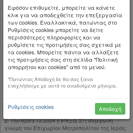
Έχοντας υπόψη: 1. Τις διατάξεις του άρθρου
Εφόσον επιθυμείτε, μπορείτε να κάνετε
39 παρ. 3 του ν. 590/1977 «Περί του
κλικ για να αποδεχθείτε την επεξεργασία
Καταστατικού Χάρτου της Εκκλησίας της
των cookies. Εναλλακτικά, πατώντας στο
Ρυθμίσεις cookies μπορείτε να δείτε
Ελλάδος» (Α΄ 146), όπως τροποποιήθηκε με το
περισσότερες πληροφορίες και να
άρθρο 51 παρ. 2 του ν. 4301/2014 «Οργάνωση
ρυθμίσετε τις προτιμήσεις σας σχετικά με
της νομικής μορφής των θρησκευτικών
τα cookies. Μπορείτε πάντα να αλλάξετε
κοινοτήτων και των ενώσεών τους στην
τις προτιμήσεις σας στη σελίδα "Πολιτική
Ελλάδα και άλλες διατάξεις αρμοδιότητας
απορρήτου και cookies" από το μενού.
Γενικής Γραμματείας Θρησκευμάτων και
λοιπές διατάξεις» (Α΄ 223), σε συνδυασμό με
*Πατώντας Αποδοχή δε θα σας ξανα
τις διατάξεις του άρθρου 2 παρ. α του 39/1972
ενοχλήσουμε με αυτό το αναδυόμενο μήνυμα.
Χρήσιμα
Κανονισμού της Ιεράς Συνόδου της Εκκλησίας
της Ελλάδος «Περί των εν Ελλάδι Ορθοδόξων
Ρυθμίσεις cookies
Ιερών Μονών και των Ησυχαστηρίων» (Α΄ 103).
Αποδοχή
Assistant
2. Την 625/3.12.2024 (ΠΡΑΞΙΣ 27) σύμφωνη
Νομολογία
γνώμη του Επιχωρίου Μητροπολίτου της Ιεράς