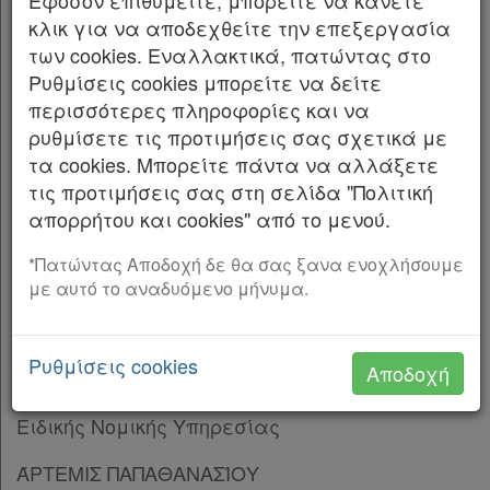
Εφόσον επιθυμείτε, μπορείτε να κάνετε
Kodiko
κλικ για να αποδεχθείτε την επεξεργασία
Το Υπουργείο Εξωτερικών ανακοινώνει ότι η
Forum
των cookies. Εναλλακτικά, πατώντας στο
Συμφωνία Πολιτιστικής Συνεργασίας μεταξύ
Ρυθμίσεις cookies μπορείτε να δείτε
Αναζήτηση
της Κυβέρνησης της Ελληνικής Δημοκρατίας
περισσότερες πληροφορίες και να
και της Κυβέρνησης της Κυπριακής
Κ.Α.Δ.
ρυθμίσετε τις προτιμήσεις σας σχετικά με
Δημοκρατίας στον Τομέα του Πολιτισμού, που
τα cookies. Μπορείτε πάντα να αλλάξετε
υπογράφηκε στην Λευκωσία, στις 23
Διακρατικές
τις προτιμήσεις σας στη σελίδα "Πολιτική
Αυγούστου 2024 και κυρώθηκε με τον
Συμφωνίες
απορρήτου και cookies" από το μενού.
ν. 5159/2024 (Α’ 192),
Ελλάδας
*Πατώντας Αποδοχή δε θα σας ξανα ενοχλήσουμε
τέθηκε σε ισχύ την 26η Ιανουαρίου 2026,
με αυτό το αναδυόμενο μήνυμα.
σύμφωνα με την παρ. 1 του άρθρου 31 αυτής.
Αθήνα, 30 Ιανουαρίου 2026
Πληροφορίες
Ρυθμίσεις cookies
Αποδοχή
Με εντολή Υπουργού Η Προϊσταμένη της
Ειδικής Νομικής Υπηρεσίας
Εταιρεία
ΆΡΤΕΜΙΣ ΠΑΠΑΘΑΝΑΣΊΟΥ
Επικοινωνία