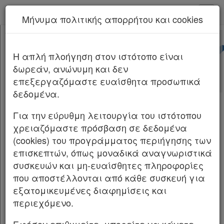
kodiko - Αρχική
Μήνυμα πολιτικής απορρήτου και cookies
Νέα υπηρεσία Kodiko Assistant.
Περισσότερα
Φ. 0544/Μ.7803/ΑΣ 5970
[-]
Υπ. Απόφαση Φ. 0544/Μ.7803/ΑΣ
H απλή πλοήγηση στον ιστότοπο είναι
Κεφαλίδα
5970/2026
δωρεάν, ανώνυμη και δεν
Σώμα
επεξεργαζόμαστε ευαίσθητα προσωπικά
Υπογραφές
Αριθμ.
Φ. 0544/Μ.7803/ΑΣ 5970
ΦΕΚ Α
δεδομένα.
18/11.02.2026
Για την εύρυθμη λειτουργία του ιστότοπου
Θέση σε ισχύ της Συμφωνίας Πολιτιστικής
χρειαζόμαστε πρόσβαση σε δεδομένα
Συνεργασίας μεταξύ της Κυβέρνησης της
(cookies) του προγράμματος περιήγησης των
Χρήσιμα
Ελληνικής Δημοκρατίας και της Κυβέρνησης
επισκεπτών, όπως μοναδικά αναγνωριστικά
της Κυπριακής Δημοκρατίας στον Τομέα του
συσκευών και μη-ευαίσθητες πληροφορίες
Πολιτισμού.
που αποστέλλονται από κάθε συσκευή για
Assistant
εξατομικευμένες διαφημίσεις και
ΥΠΟΥΡΓΕΙΟ ΕΞΩΤΕΡΙΚΩΝ ΕΙΔΙΚΗ ΝΟΜΙΚΗ
Νομολογία
περιεχόμενο.
ΥΠΗΡΕΣΙΑ ΤΜΗΜΑ ΔΗΜΟΣΙΟΥ ΔΙΕΘΝΟΥΣ
ΔΙΚΑΙΟΥ ΓΡΑΦΕΙΟ ΔΙΕΘΝΩΝ ΣΥΜΒΑΣΕΩΝ