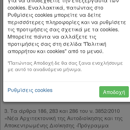
για να αποδεχθείτε την επεξεργασία των
τις διατάξεις των άρθρων 88 και 89 του
cookies. Εναλλακτικά, πατώντας στο
ν. 4759/2020.
Ρυθμίσεις cookies μπορείτε να δείτε
περισσότερες πληροφορίες και να ρυθμίσετε
Ο ΑΝΤΙΠΕΡΙΦΕΡΕΙΑΡΧΗΣ ΥΠΟΔΟΜΩΝ ΚΑΙ
τις προτιμήσεις σας σχετικά με τα cookies.
ΔΙΚΤΥΩΝ ΚΕΝΤΡΙΚΗΣ ΜΑΚΕΔΟΝΙΑΣ
Μπορείτε πάντα να αλλάξετε τις
Έχοντας υπόψη: 1. Τα άρθρα 152, 153, 154, 159,
προτιμήσεις σας στη σελίδα "Πολιτική
160 και 243 του π.δ. της 14/27-7-1999 «Κώδικας
απορρήτου και cookies" από το μενού.
Βασικής Πολεοδομικής Νομοθεσίας» (Δ’ 580).
*Πατώντας Αποδοχή δε θα σας ξανα ενοχλήσουμε
2. Το άρθρο 29 του ν. 2831/2000 (Α’ 140), όπως
με αυτό το αναδυόμενο μήνυμα.
αντικαταστάθηκε με το άρθρο 10 του
ν. 3044/2002 «Μεταφορά Συντελεστή Δόμησης
Ρυθμίσεις cookies
και ρυθμίσεις άλλων θεμάτων αρμοδιότητας
Αποδοχή
Υπ. Πε. Χω. Δ. Ε.» (Α’ 197).
3. Τα άρθρα 186, 283 και 286 του ν. 3852/2010
«Νέα Αρχιτεκτονική της Αυτοδιοίκησης και της
Αποκεντρωμένης Διοίκησης -Πρόγραμμα