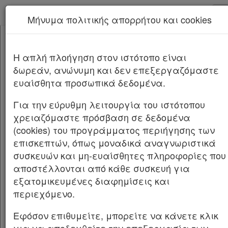
kodiko - Αρχική
Μήνυμα πολιτικής απορρήτου και cookies
Νέα υπηρεσία Kodiko Assistant.
Περισσότερα
980504(2200)/2025
[-]
Απόφαση Αυτοδιοίκησης
H απλή πλοήγηση στον ιστότοπο είναι
Κεφαλίδα
980504(2200)/2025/2026
δωρεάν, ανώνυμη και δεν επεξεργαζόμαστε
Σώμα
ευαίσθητα προσωπικά δεδομένα.
Υπογραφές
Αριθμ.
980504(2200)/2025
ΦΕΚ Δ 49/02.02.2026
Για την εύρυθμη λειτουργία του ιστότοπου
Επανεπιβολή της ρυμοτομικής
χρειαζόμαστε πρόσβαση σε δεδομένα
απαλλοτρίωσης σε ακίνητο με ΚΑΕΚ
(cookies) του προγράμματος περιήγησης των
190446514001 στο Ο.Τ. που περικλείεται από
επισκεπτών, όπως μοναδικά αναγνωριστικά
τις οδούς
συσκευών και μη-ευαίσθητες πληροφορίες που
Καρανιβάλου Χανδρινού Δορυλαίου Ναυπλίο
αποστέλλονται από κάθε συσκευή για
ως «Χώρου παιδικής χαράς» και τμήμα
εξατομικευμένες διαφημίσεις και
πεζοδρόμων, σε συμμόρφωση προς την
περιεχόμενο.
υπ’ αρ. 1399/2011 απόφαση του Διοικητικού
Εφόσον επιθυμείτε, μπορείτε να κάνετε κλικ
Πρωτοδικείου Θεσσαλονίκης, σύμφωνα με