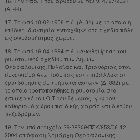
16. Την παρ. 1 του άρθρου 20 του ν. 4787/2021
(Α’ 44).
17. Το από 18-02-1958 π.δ. (Α’ 31) με το οποίο η
Πληροφορίες
επίδικη ιδιοκτησία εντάχθηκε στο σχέδιο πόλη
ως οικοδομήσιμος χώρος.
Εταιρεία
18. Τo από 16-04-1984 π.δ. «Αναθεώρηση του
ρυμοτομικού σχεδίου των Δήμων
Επικοινωνία
Θεσσαλονίκης, Πυλαίας και Τριανδρίας στον
συνοικισμό Άνω Τούμπας και επιβάλλονται
Όροι
όροι δόμησης σε τμήματα αυτών» (Δ’ 382) με
χρήσης
το οποίο τροποποιήθηκε η ρυμοτομία στο
εσωτερικό του Ο.Τ του θέματος, για τον
Πολιτική
καθορισμό χώρου παιδικής χαράς και δικτύου
απορρήτου
πεζοδρόμων.
και
19. Την υπό στοιχεία 29/28209/ΠΣΚ/853/06-12-
cookies
2004 απόφαση Νομάρχη Θεσσαλονίκης