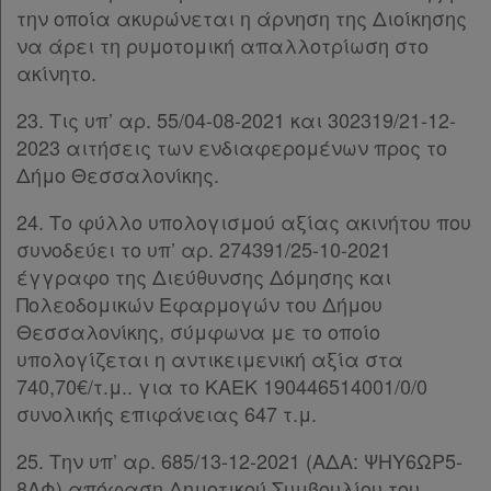
την οποία ακυρώνεται η άρνηση της Διοίκησης
βρίσκω
να άρει τη ρυμοτομική απαλλοτρίωση στο
ακίνητο.
23. Τις υπ’ αρ. 55/04-08-2021 και 302319/21-12-
2023 αιτήσεις των ενδιαφερομένων προς το
Δήμο Θεσσαλονίκης.
24. Το φύλλο υπολογισμού αξίας ακινήτου που
συνοδεύει το υπ’ αρ. 274391/25-10-2021
έγγραφο της Διεύθυνσης Δόμησης και
Πολεοδομικών Εφαρμογών του Δήμου
Θεσσαλονίκης, σύμφωνα με το οποίο
υπολογίζεται η αντικειμενική αξία στα
740,70€/τ.μ.. για το ΚΑΕΚ 190446514001/0/0
συνολικής επιφάνειας 647 τ.μ.
25. Την υπ’ αρ. 685/13-12-2021 (ΑΔΑ: ΨΗΥ6ΩΡ5-
8ΛΦ) απόφαση Δημοτικού Συμβουλίου του