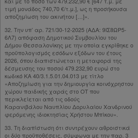
και με το ποσό των 479.232,90 € [647 τ.μ. με
τιμή μονάδος 740,70 €/τ.μ.], ως η προσήκουσα
αποζημίωση του ακινήτου […]».
32. Την υπ’ αρ. 721/30-12-2025 (ΑΔΑ: 9ΙΣ8ΩΡ5-
6Λ7) απόφαση Δημοτικού Συμβουλίου του
Δήμου Θεσσαλονίκης με την οποία εγκρίθηκε ο
προϋπολογισμός εσόδων εξόδων του έτους
2026, όπου διαπιστώνεται η μεταφορά της
δέσμευσης του ποσού 479.232,90 ευρώ στο
κωδικό ΚΑ 40/3.1.5.01.04.013 με τίτλο
«Αποζημίωση για την δημιουργία κοινόχρηστου
χώρου παιδικής χαράς στο ΟΤ που
περικλείεται από τις οδούς
Καρανιβάλου Ναυπλίου Δορυλαίου Χανδρινού
φερόμενης ιδιοκτησίας Χρήστου Μπίκου».
33. Τη διαπίστωση ότι συντρέχουν αθροιστικά
οι δύο προϋποθέσεις, σύμφωνα με την παρ. 3