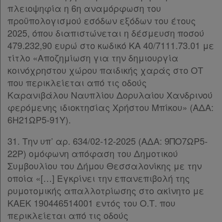
πλειοψηφία η 6η αναμόρφωση του
προϋπολογισμού εσόδων εξόδων του έτους
2025, όπου διαπιστώνεται η δέσμευση ποσού
479.232,90 ευρώ στο κωδικό ΚΑ 40/7111.73.01 με
τίτλο «Αποζημίωση για την δημιουργία
κοινόχρηστου χώρου παιδικής χαράς στο ΟΤ
που περικλείεται από τις οδούς
Καρανιβάλου Ναυπλίου Δορυλαίου Χανδρινού
φερόμενης ιδιοκτησίας Χρήστου Μπίκου» (ΑΔΑ:
6Η21ΩΡ5-91Υ).
31. Την υπ’ αρ. 634/02-12-2025 (ΑΔΑ: 9ΠΟ7ΩΡ5-
22Ρ) ομόφωνη απόφαση του Δημοτικού
Συμβουλίου του Δήμου Θεσσαλονίκης με την
οποία «[…] Εγκρίνει την επανεπιβολή της
ρυμοτομικής απαλλοτρίωσης στο ακίνητο με
ΚΑΕΚ 190446514001 εντός του Ο.Τ. που
περικλείεται από τις οδούς