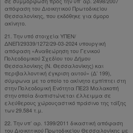
σε συμμόρφωση προς την υπ’ αρ. 2498/2007
απόφαση του Διοικητικού Πρωτοδικείου
Ενεργοί
Θεσσαλονίκης, που εκδόθηκε για όμορο
ακίνητο.
συνδρομητές
21. Την υπό στοιχεία ΥΠΕΝ/
ΔΝΕΠ/29339/1272/29-03-2024 υπουργική
Τα
απόφαση «Αναθεώρηση του Γενικού
αγαπημένα
Πολεοδομικού Σχεδίου του Δήμου
μου
Θεσσαλονίκης (Ν. Θεσσαλονίκης) και
περιβαλλοντική έγκριση αυτού» (Δ’ 199),
Οι
σύμφωνα με το οποίο το ακίνητο εμπίπτει στη
στην Πολεοδομική Ενότητα ΠΕ23 Μαλακοπή
σημειώσεις
στην οποία διαπιστώνεται έλλειμμα σε
μου
ελεύθερους χώρουςαστικό πράσινο της τάξης
των 29.584 τ.μ.
Ψάχνω
και
22. Την υπ’ αρ. 1399/2011 δικαστική απόφαση
του Διοικητικού Πρωτοδικείου Θεσσαλονίκης με
δε