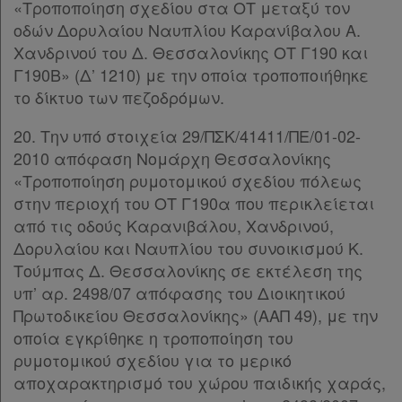
«Τροποποίηση σχεδίου στα ΟΤ μεταξύ τον
οδών Δορυλαίου Ναυπλίου Καρανίβαλου Α.
Χανδρινού του Δ. Θεσσαλονίκης ΟΤ Γ190 και
Απόκτηση
Γ190Β» (Δ’ 1210) με την οποία τροποποιήθηκε
Συνδρομής
το δίκτυο των πεζοδρόμων.
20. Την υπό στοιχεία 29/ΠΣΚ/41411/ΠΕ/01-02-
Ατομική
2010 απόφαση Νομάρχη Θεσσαλονίκης
«Τροποποίηση ρυμοτομικού σχεδίου πόλεως
συνδρομή
στην περιοχή του ΟΤ Γ190α που περικλείεται
από τις οδούς Καρανιβάλου, Χανδρινού,
Ομαδικά
Δορυλαίου και Ναυπλίου του συνοικισμού Κ.
πακέτα
Τούμπας Δ. Θεσσαλονίκης σε εκτέλεση της
υπ’ αρ. 2498/07 απόφασης του Διοικητικού
Παροχές
Πρωτοδικείου Θεσσαλονίκης» (ΑΑΠ 49), με την
σε
οποία εγκρίθηκε η τροποποίηση του
συνδρομητές
ρυμοτομικού σχεδίου για το μερικό
αποχαρακτηρισμό του χώρου παιδικής χαράς,