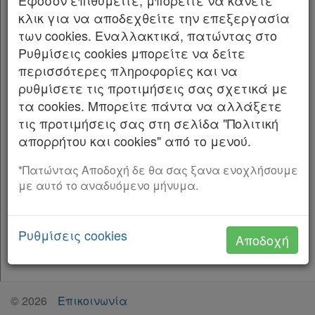
Εφόσον επιθυμείτε, μπορείτε να κάνετε
στο ορθό: «Αριθμ. απόφ. 4/2026».
Forum
κλικ για να αποδεχθείτε την επεξεργασία
(Από τον Δήμο Ζαγορίου)
των cookies. Εναλλακτικά, πατώντας στο
Αναζήτηση
Ρυθμίσεις cookies μπορείτε να δείτε
Κ.Α.Δ.
περισσότερες πληροφορίες και να
ρυθμίσετε τις προτιμήσεις σας σχετικά με
Διακρατικές
τα cookies. Μπορείτε πάντα να αλλάξετε
τις προτιμήσεις σας στη σελίδα "Πολιτική
Συμφωνίες
απορρήτου και cookies" από το μενού.
Ελλάδας
*Πατώντας Αποδοχή δε θα σας ξανα ενοχλήσουμε
με αυτό το αναδυόμενο μήνυμα.
Πληροφορίες
Ρυθμίσεις cookies
Αποδοχή
Εταιρεία
Επικοινωνία
©
2026
Επικοινωνία