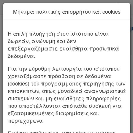
kodiko - Αρχική
Μήνυμα πολιτικής απορρήτου και cookies
Νέα υπηρεσία Kodiko Assistant.
Περισσότερα
ΦΕΚ Β 342/02.02.2026
[-]
Διορθώσεις Σφαλμάτων ΦΕΚ Β
H απλή πλοήγηση στον ιστότοπο είναι
Κεφαλίδα
342/02.02.2026/2026
δωρεάν, ανώνυμη και δεν
Σώμα
επεξεργαζόμαστε ευαίσθητα προσωπικά
Υπογραφές
ΦΕΚ Β 342/02.02.2026
δεδομένα.
ΔΙΟΡΘΩΣΕΙΣ ΣΦΑΛΜΑΤΩΝ
Για την εύρυθμη λειτουργία του ιστότοπου
χρειαζόμαστε πρόσβαση σε δεδομένα
Στην υπ’ αρ. 4/2025 απόφαση του Δημάρχου
Χρήσιμα
(cookies) του προγράμματος περιήγησης των
Ζαγορίου Ν. Ιωαννίνων, που δημοσιεύθηκε
επισκεπτών, όπως μοναδικά αναγνωριστικά
στην Εφημερίδα της Κυβερνήσεως (Β’ 208), στη
συσκευών και μη-ευαίσθητες πληροφορίες
Assistant
σελίδα 1789, στην Α’ στήλη, στον 2ο στίχο εκ
που αποστέλλονται από κάθε συσκευή για
των άνω, διορθώνεται:
εξατομικευμένες διαφημίσεις και
Νομολογία
περιεχόμενο.
Από το εσφαλμένο: «Αριθμ. απόφ. 4/2025»,
Kodiko