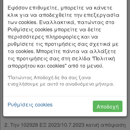
λειτουργία και διαφάνεια της Κυβέρνησης,
των κυβερνητικών οργάνων και της κεντρικής
Εφόσον επιθυμείτε, μπορείτε να κάνετε
δημόσιας διοίκησης» (Α΄ 133), όπως ισχύει, και
κλικ για να αποδεχθείτε την επεξεργασία
ιδίως των παρ. 1 έως 3 του άρθρου 20 και της
των cookies. Εναλλακτικά, πατώντας στο
παρ. 7 του άρθρου 21,
Ρυθμίσεις cookies μπορείτε να δείτε
περισσότερες πληροφορίες και να
β) του άρθρου 90 του Κώδικα νομοθεσίας για
ρυθμίσετε τις προτιμήσεις σας σχετικά με
την Κυβέρνηση και τα κυβερνητικά όργανα
τα cookies. Μπορείτε πάντα να αλλάξετε
(π.δ. 63/2005, Α΄ 98), το οποίο διατηρήθηκε σε
τις προτιμήσεις σας στη σελίδα "Πολιτική
ισχύ με την περ. 22 του άρθρου 119 του
απορρήτου και cookies" από το μενού.
ν. 4622/2019,
*Πατώντας Αποδοχή δε θα σας ξανα
γ) της παρ. 2 του άρθρου 9 του ν. 3469/2006
ενοχλήσουμε με αυτό το αναδυόμενο μήνυμα.
«Εθνικό Τυπογραφείο, Εφημερίς της
Κυβερνήσεως και λοιπές διατάξεις» (Α΄ 131),
Ρυθμίσεις cookies
όπως τροποποιήθηκε με το άρθρο 50 του
Αποδοχή
ν. 5143/2024 (Α΄ 161).
2. Την 102928 ΕΞ 2023/10.7.2023 κοινή απόφαση