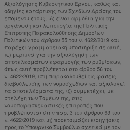
Αξιολόγησης Κυβερνητικού Έργου, καθώς και
οδηγίες κατάρτισης των Σχεδίων Δράσης του
Ενεργοί
επόμενου έτους, ιδ) είναι αρμόδια για την
οργάνωση και λειτουργία της Πολιτικής
συνδρομητές
Επιτροπής Παρακολούθησης Δημοσίων
Πολιτικών του άρθρου 55 του ν. 4622/2019 και
Τα
παρέχει γραμματειακή υποστήριξη σε αυτή,
ιε) μεριμνά για την αξιολόγηση των
αγαπημένα
αποτελεσμάτων εφαρμογής των ρυθμίσεων,
μου
όπως αυτή προβλέπεται στο άρθρο 56 του
ν. 4622/2019, ιστ) παρακολουθεί τις φάσεις
Οι
διαβούλευσης των νομοσχεδίων και αξιολογεί
σημειώσεις
τα αποτελέσματά της, ιζ) συμμετέχει, με
μου
στελέχη των Τομέων της, στις
νομοπαρασκευαστικές επιτροπές που
Ψάχνω
προβλέπονται στην παρ. 3 του άρθρου 63 του
ν. 4622/2019 και ιη) προετοιμάζει εισηγήσεις
και
προς το Υπουργικό Συμβούλιο σχετικά με τον