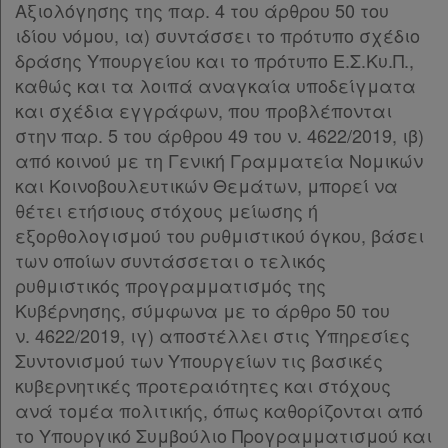
Αξιολόγησης της παρ. 4 του άρθρου 50 του
ιδίου νόμου, ια) συντάσσει το πρότυπο σχέδιο
δράσης Υπουργείου και το πρότυπο Ε.Σ.Κυ.Π.,
Απόκτηση
καθώς και τα λοιπά αναγκαία υποδείγματα
Συνδρομής
και σχέδια εγγράφων, που προβλέπονται
στην παρ. 5 του άρθρου 49 του ν. 4622/2019, ιβ)
από κοινού με τη Γενική Γραμματεία Νομικών
Ατομική
και Κοινοβουλευτικών Θεμάτων, μπορεί να
συνδρομή
θέτει ετήσιους στόχους μείωσης ή
εξορθολογισμού του ρυθμιστικού όγκου, βάσει
Ομαδικά
των οποίων συντάσσεται ο τελικός
ρυθμιστικός προγραμματισμός της
πακέτα
Κυβέρνησης, σύμφωνα με το άρθρο 50 του
ν. 4622/2019, ιγ) αποστέλλει στις Υπηρεσίες
Παροχές
Συντονισμού των Υπουργείων τις βασικές
σε
κυβερνητικές προτεραιότητες και στόχους
συνδρομητές
ανά τομέα πολιτικής, όπως καθορίζονται από
το Υπουργικό Συμβούλιο Προγραμματισμού και