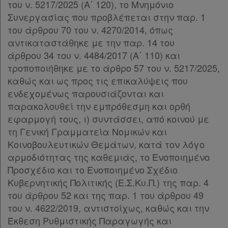
του ν. 5217/2025 (Α΄ 120), το Μνημόνιο
Συνεργασίας που προβλέπεται στην παρ. 1
του άρθρου 70 του ν. 4270/2014, όπως
Πληροφορίες
αντικαταστάθηκε με την παρ. 14 του
άρθρου 34 του ν. 4484/2017 (Α΄ 110) και
τροποποιήθηκε με το άρθρο 57 του ν. 5217/2025,
Εταιρεία
καθώς και ως προς τις επικαλύψεις που
ενδεχομένως παρουσιάζονται και
Επικοινωνία
παρακολουθεί την εμπρόθεσμη και ορθή
εφαρμογή τους, ι) συντάσσει, από κοινού με
Όροι
τη Γενική Γραμματεία Νομικών και
χρήσης
Κοινοβουλευτικών Θεμάτων, κατά τον λόγο
αρμοδιότητας της καθεμιάς, το Ενοποιημένο
Πολιτική
Προσχέδιο και το Ενοποιημένο Σχέδιο
απορρήτου
Κυβερνητικής Πολιτικής (Ε.Σ.Κυ.Π.) της παρ. 4
του άρθρου 52 και της παρ. 1 του άρθρου 49
και
του ν. 4622/2019, αντιστοίχως, καθώς και την
cookies
Έκθεση Ρυθμιστικής Παραγωγής και