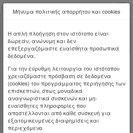
kodiko - Αρχική
Μήνυμα πολιτικής απορρήτου και cookies
Νέα υπηρεσία Kodiko Assistant.
Περισσότερα
1
[-]
Π.Δ. 1/2026
H απλή πλοήγηση στον ιστότοπο είναι
Κεφαλίδα
δωρεάν, ανώνυμη και δεν
Σώμα
[-]
Αλλαγές που επέφερε
επεξεργαζόμαστε ευαίσθητα προσωπικά
Άρθρο 1
δεδομένα.
Άρθρο 2
[-]
ΦΕΚ Α 2/09.01.2026
Παρ.1
Για την εύρυθμη λειτουργία του ιστότοπου
Διάρθρωση και αρμοδιότητες της Γενικής
Παρ.2
χρειαζόμαστε πρόσβαση σε δεδομένα
Γραμματείας Συντονισμού Τροποποίηση του
Άρθρο 3
(cookies) του προγράμματος περιήγησης των
π.δ. 98/2020 «Οργανισμός της Προεδρίας της
Υπογραφές
επισκεπτών, όπως μοναδικά
Κυβέρνησης» (Α΄ 236).
αναγνωριστικά συσκευών και μη-
Ο ΠΡΟΕΔΡΟΣ ΤΗΣ ΕΛΛΗΝΙΚΗΣ ΔΗΜΟΚΡΑΤΙΑΣ
ευαίσθητες πληροφορίες που
αποστέλλονται από κάθε συσκευή για
Έχοντας υπόψη: 1. Τις διατάξεις: α) του
εξατομικευμένες διαφημίσεις και
ν. 4622/2019 «Επιτελικό Κράτος: οργάνωση,
περιεχόμενο.