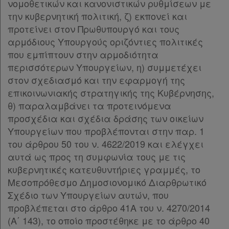
νομοθετικών και κανονιστικών ρυθμίσεων με
την κυβερνητική πολιτική, ζ) εκπονεί και
Χρήσιμα
προτείνει στον Πρωθυπουργό και τους
αρμόδιους Υπουργούς οριζόντιες πολιτικές
που εμπίπτουν στην αρμοδιότητα
Assistant
περισσότερων Υπουργείων, η) συμμετέχει
στον σχεδιασμό και την εφαρμογή της
Νομολογία
επικοινωνιακής στρατηγικής της Κυβέρνησης,
Kodiko
θ) παραλαμβάνει τα προτεινόμενα
προσχέδια και σχέδια δράσης των οικείων
Forum
Υπουργείων που προβλέπονται στην παρ. 1
του άρθρου 50 του ν. 4622/2019 και ελέγχει
Αναζήτηση
αυτά ως προς τη συμφωνία τους με τις
Κ.Α.Δ.
κυβερνητικές κατευθυντήριες γραμμές, το
Μεσοπρόθεσμο Δημοσιονομικό Διαρθρωτικό
Διακρατικές
Σχέδιο των Υπουργείων αυτών, που
Συμφωνίες
προβλέπεται στο άρθρο 41Α του ν. 4270/2014
Ελλάδας
(Α΄ 143), το οποίο προστέθηκε με το άρθρο 40