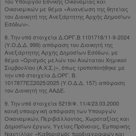
συνδρομητές
του Υπουργού Εθνικής Οικονομίας και
Οικονομικών με θέμα «Ανανέωση της θητείας
του Διοικητή της Ανεξάρτητης Αρχής Δημοσίων
Τα
Εσόδων».
αγαπημένα
8. Την υπό στοιχεία Δ.ΟΡΓ.Β 1101718/11-9-2024
μου
(Υ.Ο.Δ.Δ. 999) απόφαση του Διοικητή της
Ανεξάρτητης Αρχής Δημοσίων Εσόδων, με
Οι
θέμα «Ορισμός μελών του Ανώτατου Χημικού
σημειώσεις
Συμβουλίου (Α.Χ.Σ.)», όπως τροποποιήθηκε με
μου
την υπό στοιχεία Δ.ΟΡΓ. Β.
1017877ΕΞ2025/2025 (Υ.Ο.Δ.Δ. 157) απόφαση
Ψάχνω
του Διοικητή της ΑΑΔΕ.
και
9. Την υπό στοιχεία 5219/Φ. 11/4/23.03.2000
δε
κοινή υπουργική απόφαση των Υπουργών
βρίσκω
Οικονομικών, Περιβάλλοντος, Χωροταξίας και
Δημοσίων έργων, Υγείας Πρόνοιας, Εμπορικής
Ναυτιλίας «Καθορισμός προδιαγραφών και