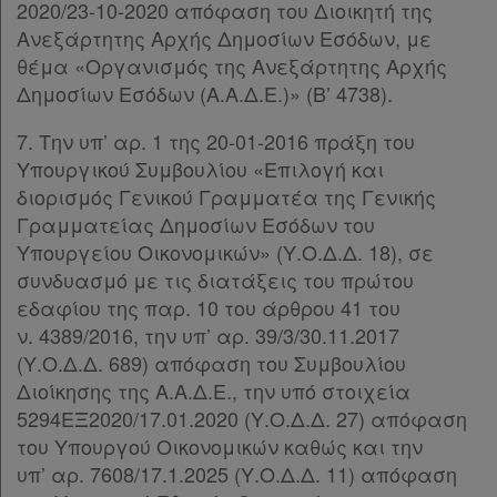
2020/23-10-2020 απόφαση του Διοικητή της
Συνδρομής
Ανεξάρτητης Αρχής Δημοσίων Εσόδων, με
θέμα «Οργανισμός της Ανεξάρτητης Αρχής
Ατομική
Δημοσίων Εσόδων (Α.Α.Δ.Ε.)» (Β’ 4738).
συνδρομή
7. Την υπ’ αρ. 1 της 20-01-2016 πράξη του
Υπουργικού Συμβουλίου «Επιλογή και
Ομαδικά
διορισμός Γενικού Γραμματέα της Γενικής
πακέτα
Γραμματείας Δημοσίων Εσόδων του
Υπουργείου Οικονομικών» (Υ.Ο.Δ.Δ. 18), σε
Παροχές
συνδυασμό με τις διατάξεις του πρώτου
σε
εδαφίου της παρ. 10 του άρθρου 41 του
ν. 4389/2016, την υπ’ αρ. 39/3/30.11.2017
συνδρομητές
(Υ.Ο.Δ.Δ. 689) απόφαση του Συμβουλίου
Διοίκησης της Α.Α.Δ.Ε., την υπό στοιχεία
5294ΕΞ2020/17.01.2020 (Υ.Ο.Δ.Δ. 27) απόφαση
του Υπουργού Οικονομικών καθώς και την
Ενεργοί
υπ’ αρ. 7608/17.1.2025 (Υ.Ο.Δ.Δ. 11) απόφαση