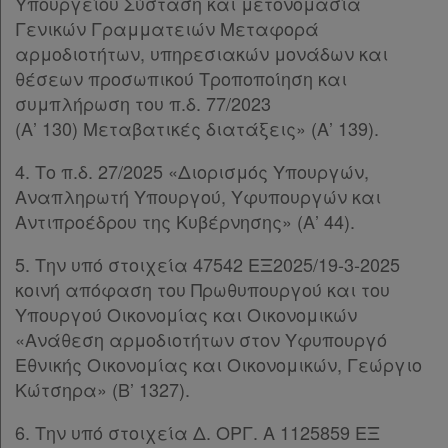
Υπουργείου Σύσταση και μετονομασία
Γενικών Γραμματειών Μεταφορά
Εταιρεία
αρμοδιοτήτων, υπηρεσιακών μονάδων και
θέσεων προσωπικού Τροποποίηση και
Επικοινωνία
συμπλήρωση του π.δ. 77/2023
(Α’ 130) Μεταβατικές διατάξεις» (Α’ 139).
Όροι
4. Το π.δ. 27/2025 «Διορισμός Υπουργών,
χρήσης
Αναπληρωτή Υπουργού, Υφυπουργών και
Αντιπροέδρου της Κυβέρνησης» (Α’ 44).
Πολιτική
απορρήτου
5. Την υπό στοιχεία 47542 ΕΞ2025/19-3-2025
κοινή απόφαση του Πρωθυπουργού και του
και
Υπουργού Οικονομίας και Οικονομικών
cookies
«Ανάθεση αρμοδιοτήτων στον Υφυπουργό
Εθνικής Οικονομίας και Οικονομικών, Γεώργιο
Κώτσηρα» (Β’ 1327).
Απόκτηση
6. Την υπό στοιχεία Δ. ΟΡΓ. Α 1125859 ΕΞ