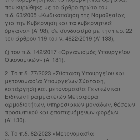
Assistant
που κυρώθηκε με το άρθρο πρώτο του
π.δ. 63/2005 «Κωδικοποίηση της Νομοθεσίας
Νομολογία
για την Κυβέρνηση και τα κυβερνητικά
όργανα» (Α’ 98), σε συνδυασμό με την περ. 22
Kodiko
του άρθρου 119 του ν. 4622/2019 (Α’ 133),
Forum
ζ) του π.δ. 142/2017 «Οργανισμός Υπουργείου
Αναζήτηση
Οικονομικών» (Α’ 181).
Κ.Α.Δ.
2. Το π.δ. 77/2023 «Σύσταση Υπουργείου και
μετονομασία Υπουργείων Σύσταση,
Διακρατικές
κατάργηση και μετονομασία Γενικών και
Συμφωνίες
Ειδικών Γραμματειών Μεταφορά
Ελλάδας
αρμοδιοτήτων, υπηρεσιακών μονάδων, θέσεων
προσωπικού και εποπτευόμενων φορέων
(Α’ 130).
3. Το π.δ. 82/2023 «Μετονομασία
Πληροφορίες