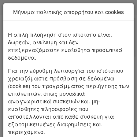
kodiko - Αρχική
Μήνυμα πολιτικής απορρήτου και cookies
Νέα υπηρεσία Kodiko Assistant.
Περισσότερα
99/2025
[-]
Υπ. Απόφαση 99/2025/2026
H απλή πλοήγηση στον ιστότοπο είναι
Κεφαλίδα
δωρεάν, ανώνυμη και δεν
Σώμα
Αριθμ.
99/2025
ΦΕΚ Β 3/08.01.2026
επεξεργαζόμαστε ευαίσθητα προσωπικά
Υπογραφές
δεδομένα.
Έγκριση χημικής διασκορπιστικής ουσίας
πετρελαιοκηλίδων 3ης γενιάς τύπου 3,
Για την εύρυθμη λειτουργία του ιστότοπου
DISPERSER-LT.
χρειαζόμαστε πρόσβαση σε δεδομένα
(cookies) του προγράμματος περιήγησης των
Ο ΥΦΥΠΟΥΡΓΟΣ ΕΘΝΙΚΗΣ ΟΙΚΟΝΟΜΙΑΣ ΚΑΙ
επισκεπτών, όπως μοναδικά
ΟΙΚΟΝΟΜΙΚΩΝ
αναγνωριστικά συσκευών και μη-
ευαίσθητες πληροφορίες που
Έχοντας υπόψη:
αποστέλλονται από κάθε συσκευή για
εξατομικευμένες διαφημίσεις και
1. Τις διατάξεις:
περιεχόμενο.