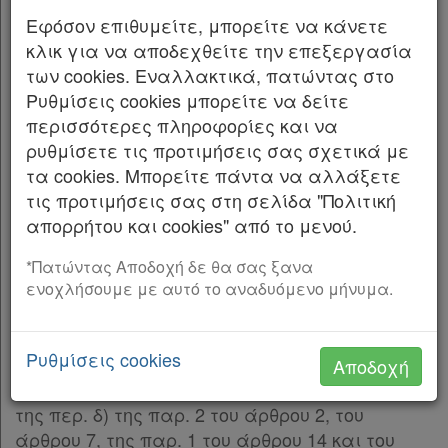
α) Της περ. δ’ της παρ. 8 του άρθρου 6 του
Εφόσον επιθυμείτε, μπορείτε να κάνετε
ν. 4328/1929 «Περί συστάσεως Γενικού Χημείου
κλικ για να αποδεχθείτε την επεξεργασία
του Κράτους»(Α’ 272), όπως αντικαταστάθηκε
των cookies. Εναλλακτικά, πατώντας στο
με την παρ. 6 του άρθρου 11 του ν. 2343/1995
Ρυθμίσεις cookies μπορείτε να δείτε
(Α’ 211),
περισσότερες πληροφορίες και να
β) του άρθρου 4 του Διατάγματος της 31ης
ρυθμίσετε τις προτιμήσεις σας σχετικά με
Οκτωβρίου 1929 «Περί κανονισμού της
τα cookies. Μπορείτε πάντα να αλλάξετε
λειτουργίας και των εργασιών του Συμβουλίου
τις προτιμήσεις σας στη σελίδα "Πολιτική
της Χημικής Υπηρεσίας» (Α’ 391),
απορρήτου και cookies" από το μενού.
γ) του Κεφαλαίου Α’ «Σύσταση Ανεξάρτητης
*Πατώντας Αποδοχή δε θα σας ξανα
Αρχής Δημοσίων Εσόδων» του Μέρους Πρώτου
ενοχλήσουμε με αυτό το αναδυόμενο μήνυμα.
του ν. 4389/2016 «Επείγουσες διατάξεις για
την εφαρμογή της συμφωνίας δημοσιονομικών
Ρυθμίσεις cookies
στόχων και διαρθρωτικών μεταρρυθμίσεων
Αποδοχή
και άλλες διατάξεις» (Α’ 94), και ειδικότερα
της περ. δ) της παρ. 2 του άρθρου 2, του
άρθρου 7, της παρ. 1 του άρθρου 14 και του