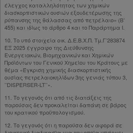
έλεγχος καταλληλότητας των χημικών
διασκορπιστικών ουσιών εξουδετέρωσης της
ρύπανσης της θάλασσας από πετρέλαιο» (Β’
455) και ιδίως το άρθρο 4 και το Παράρτημα Ι.
10. Το υπό στοιχεία οικ. Δ.Ε.Β.Χ.Π. Τμ.Γ’283874
ΕΞ 2025 έγγραφο της Διεύθυνσης
Ενεργειακών, Βιομηχανικών και Χημικών
Προϊόντων του Γενικού Χημείου του Κράτους με
θέμα «Έγκριση χημικής διασκορπιστικής
ουσίας πετρελαιοκηλίδων 3ης γενιάς τύπου 3,
’’DISPERSER-LT’’».
11. Το γεγονός ότι από τις διατάξεις της
παρούσας δεν προκαλείται δαπάνη σε βάρος
του κρατικού προϋπολογισμού.
12. Το γεγονός ότι η παρούσα δεν αφορά σε
διοικητική διαδικασία για την οποία υπάρχει